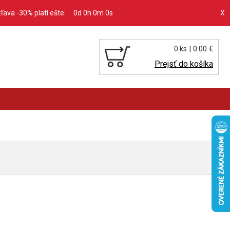
zľava -30% platí ešte:
0d 0h 0m 0s
X
| 0.00 €
0 ks
Prejsť do košíka