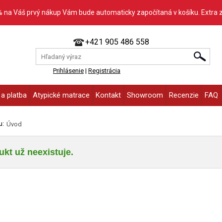
% na Váš prvý nákup Vám bude automaticky započítaná v košíku. Extra 
+421 905 486 558
Prihlásenie
|
Registrácia
a platba
Atypické matrace
Kontakt
Showroom
Recenzie
FAQ
u:
Úvod
kt už neexistuje.