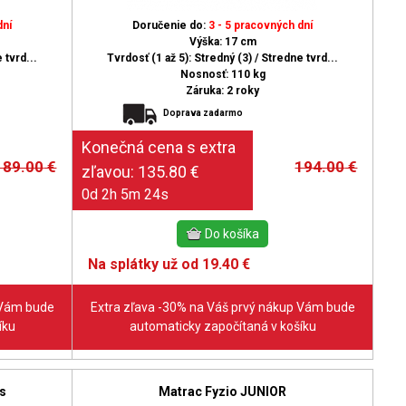
dní
Doručenie do:
3 - 5 pracovných dní
Výška: 17 cm
 tvrd...
Tvrdosť (1 až 5): Stredný (3) / Stredne tvrd...
Nosnosť: 110 kg
Záruka: 2 roky
Doprava zadarmo
189.00
€
194.00
€
0d 2h 5m 23s
Na splátky už od 19.40 €
 Vám bude
Extra zľava -30% na Váš prvý nákup Vám bude
íku
automaticky započítaná v košíku
s
Matrac Fyzio JUNIOR