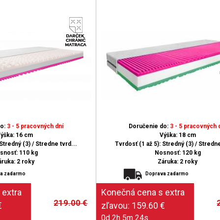
do:
3 - 5 pracovných dní
Doručenie do:
3 - 5 pracovných 
ýška: 16 cm
Výška: 18 cm
Stredný (3) / Stredne tvrd...
Tvrdosť (1 až 5): Stredný (3) / Stredne
snosť: 110 kg
Nosnosť: 120 kg
áruka: 2 roky
Záruka: 2 roky
a zadarmo
Doprava zadarmo
219.00
€
0d 2h 5m 23s