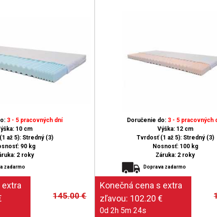
do:
3 - 5 pracovných dní
Doručenie do:
3 - 5 pracovných 
ýška: 10 cm
Výška: 12 cm
1 až 5): Stredný (3)
Tvrdosť (1 až 5): Stredný (3)
snosť: 90 kg
Nosnosť: 100 kg
áruka: 2 roky
Záruka: 2 roky
a zadarmo
Doprava zadarmo
145.00
€
0d 2h 5m 23s