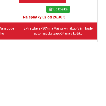
Na splátky už od 26.30 €
 Vám bude
Extra zľava -30% na Váš prvý nákup Vám bude
íku
automaticky započítaná v košíku