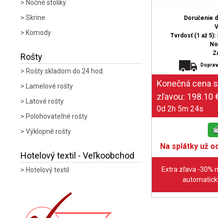
Nočné stolíky
Skrine
Doručenie 
V
Komody
Tvrdosť (1 až 5): 
No
Z
Rošty
Doprav
Rošty skladom do 24 hod.
Lamelové rošty
Latové rošty
0d 2h 5m 23s
Polohovateľné rošty
Výklopné rošty
Na splátky už od
Hotelový textil - Veľkoobchod
Extra zľava -30% 
Hotelový textil
automaticky