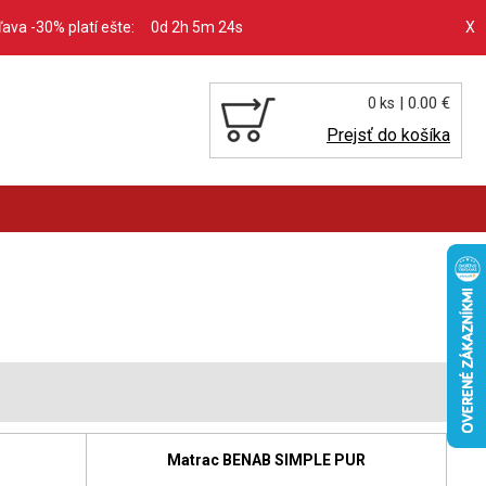
zľava -30% platí ešte:
0d 2h 5m 23s
X
| 0.00 €
0 ks
Prejsť do košíka
Matrac BENAB SIMPLE PUR