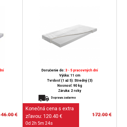
dní
Doručenie do:
3 - 5 pracovných dní
Výška: 11 cm
Tvrdosť (1 až 5): Stredný (3)
Nosnosť: 90 kg
Záruka: 2 roky
Doprava zadarmo
146.00
€
172.00
€
0d 2h 5m 23s