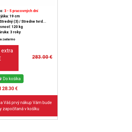
do:
3 - 5 pracovných dní
ýška: 19 cm
Stredný (3) / Stredne tvrd...
snosť: 120 kg
áruka: 3 roky
a zadarmo
283.00
€
 28.30 €
na Váš prvý nákup Vám bude
 započítaná v košíku