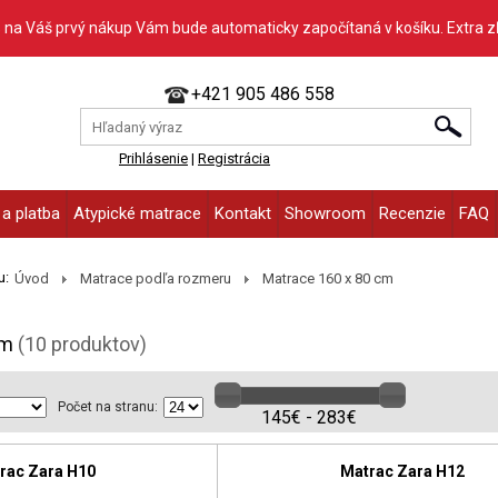
% na Váš prvý nákup Vám bude automaticky započítaná v košíku. Extra 
+421 905 486 558
Prihlásenie
|
Registrácia
a platba
Atypické matrace
Kontakt
Showroom
Recenzie
FAQ
u:
Úvod
Matrace podľa rozmeru
Matrace 160 x 80 cm
cm
(10 produktov)
Počet na stranu:
145€ - 283€
rac Zara H10
Matrac Zara H12