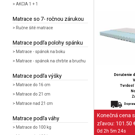
AKCIA 1 + 1
Matrace so 7- ročnou zárukou
Ručne šité matrace
Matrace podľa polohy spánku
Matrace - spánok na boku
Matrace - spánok na chrbte a bruchu
Matrace podľa výšky
Doručenie 
V
Matrace do 16 cm
Tvrdosť (
No
Matrace do 21 cm
Z
Matrace nad 21 cm
Doprav
Matrace podľa váhy
Matrace do 100 kg
0d 2h 5m 23s