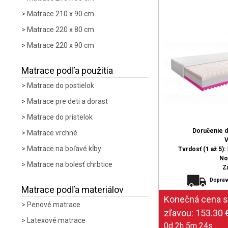
Matrace 210 x 90 cm
Matrace 220 x 80 cm
Matrace 220 x 90 cm
Matrace podľa použitia
Matrace do postielok
Matrace pre deti a dorast
Matrace do prístelok
Doručenie 
Matrace vrchné
V
Matrace na boľavé kĺby
Tvrdosť (1 až 5): 
No
Matrace na bolesť chrbtice
Z
Doprav
Matrace podľa materiálov
Penové matrace
Latexové matrace
0d 2h 5m 23s