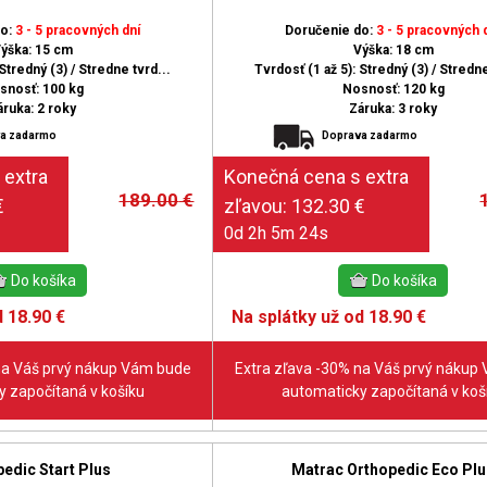
do:
3 - 5 pracovných dní
Doručenie do:
3 - 5 pracovných 
ýška: 15 cm
Výška: 18 cm
Stredný (3) / Stredne tvrd...
Tvrdosť (1 až 5): Stredný (3) / Stredne
snosť: 100 kg
Nosnosť: 120 kg
áruka: 2 roky
Záruka: 3 roky
a zadarmo
Doprava zadarmo
189.00
€
0d 2h 5m 23s
 18.90 €
Na splátky už od 18.90 €
na Váš prvý nákup Vám bude
Extra zľava -30% na Váš prvý nákup
 započítaná v košíku
automaticky započítaná v koš
edic Start Plus
Matrac Orthopedic Eco Plu