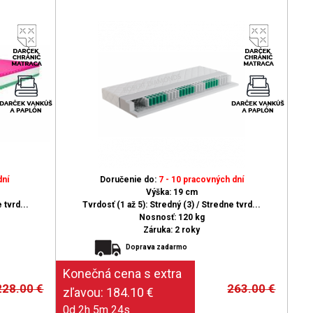
dní
Doručenie do:
7 - 10 pracovných dní
Výška: 19 cm
 tvrd...
Tvrdosť (1 až 5): Stredný (3) / Stredne tvrd...
Nosnosť: 120 kg
Záruka: 2 roky
Doprava zadarmo
228.00
€
263.00
€
0d 2h 5m 23s