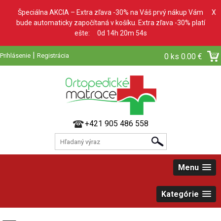
Špeciálna AKCIA – Extra zľava -30% na Váš prvý nákup Vám
X
bude automaticky započítaná v košíku. Extra zľava -30% platí
ešte:
0d 14h 20m 53s
|
Prihlásenie
Registrácia
0 ks
0.00 €
+421 905 486 558
Menu
Kategórie