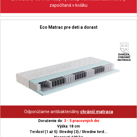
započítaná v košíku
Eco Matrac pre deti a dorast
Odporúčame antibakteriálny
chránič matraca
Doručenie do:
3 - 5 pracovných dní
Výška: 18 cm
Tvrdosť (1 až 5): Stredný (3) / Stredne tvrd...