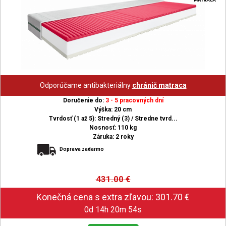
Odporúčame antibakteriálny
chránič matraca
Doručenie do:
3 - 5 pracovných dní
Výška: 20 cm
Tvrdosť (1 až 5): Stredný (3) / Stredne tvrd...
Nosnosť: 110 kg
Záruka: 2 roky
Doprava zadarmo
431.00
€
0d 14h 20m 53s