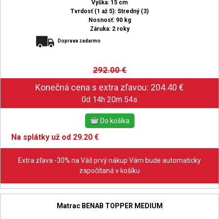
Výška: 15 cm
Tvrdosť (1 až 5): Stredný (3)
Nosnosť: 90 kg
Záruka: 2 roky
Doprava zadarmo
292.00
€
0d 14h 20m 53s
Na splátky už od 29.20 €
Extra zľava -30% na Váš prvý nákup Vám bude automaticky
započítaná v košíku
Matrac BENAB TOPPER MEDIUM