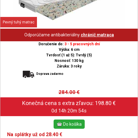
Pevný tuhý matrac
Odporúčame antibakteriálny
chránič matraca
Doručenie do:
3 - 5 pracovných dní
Výška: 6 cm
Tvrdosť (1 až 5): Tvrdý (5)
Nosnosť: 130 kg
Záruka: 3 roky
Doprava zadarmo
284.00
€
0d 14h 20m 53s
Na splátky už od 28.40 €