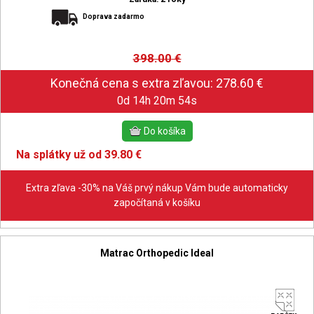
Doprava zadarmo
398.00
€
0d 14h 20m 53s
Na splátky už od 39.80 €
Extra zľava -30% na Váš prvý nákup Vám bude automaticky
započítaná v košíku
Matrac Orthopedic Ideal