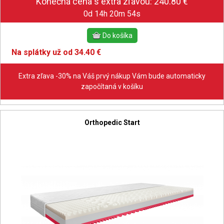
0d 14h 20m 53s
Na splátky už od 34.40 €
Extra zľava -30% na Váš prvý nákup Vám bude automaticky
započítaná v košíku
Orthopedic Start