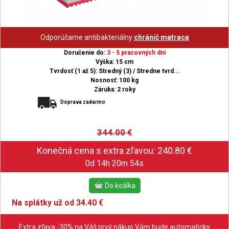
Odporúčame antibakteriálny
chránič matraca
Doručenie do:
3 - 5 pracovných dní
Výška: 15 cm
Tvrdosť (1 až 5): Stredný (3) / Stredne tvrd...
Nosnosť: 100 kg
Záruka: 2 roky
Doprava zadarmo
344.00
€
0d 14h 20m 53s
Na splátky už od 34.40 €
Extra zľava -30% na Váš prvý nákup Vám bude automaticky