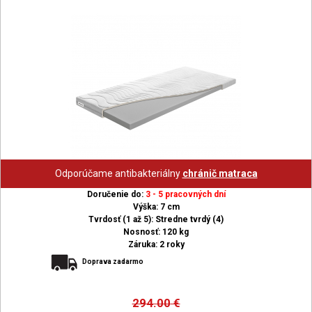
Odporúčame antibakteriálny
chránič matraca
Doručenie do:
3 - 5 pracovných dní
Výška: 7 cm
Tvrdosť (1 až 5): Stredne tvrdý (4)
Nosnosť: 120 kg
Záruka: 2 roky
Doprava zadarmo
294.00
€