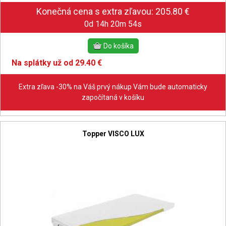
0d 14h 20m 53s
Na splátky už od 29.40 €
Extra zľava -30% na Váš prvý nákup Vám bude automaticky
započítaná v košíku
Topper VISCO LUX