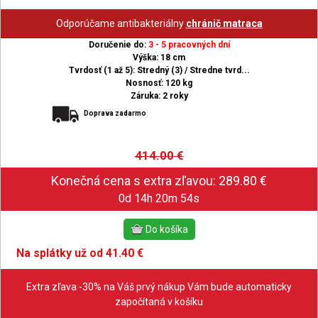
Odporúčame antibakteriálny
chránič matraca
Doručenie do:
3 - 5 pracovných dní
Výška: 18 cm
Tvrdosť (1 až 5): Stredný (3) / Stredne tvrd...
Nosnosť: 120 kg
Záruka: 2 roky
Doprava zadarmo
414.00
€
0d 14h 20m 53s
Na splátky už od 41.40 €
Extra zľava -30% na Váš prvý nákup Vám bude automaticky
započítaná v košíku