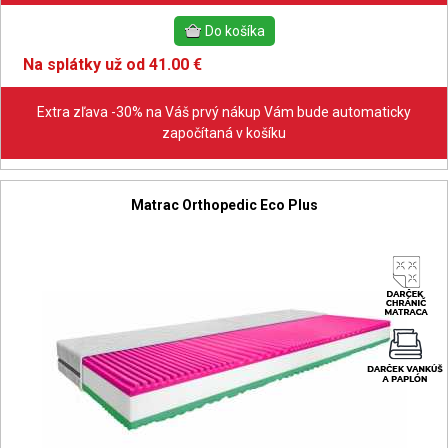
Na splátky už od 41.00 €
Extra zľava -30% na Váš prvý nákup Vám bude automaticky
započítaná v košíku
Matrac Orthopedic Eco Plus