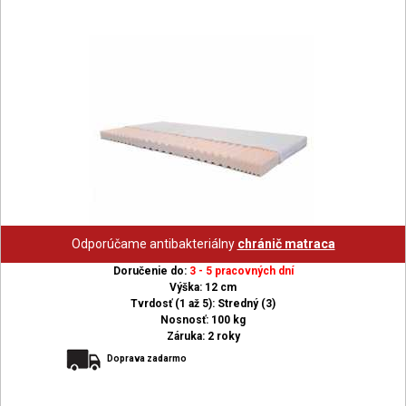
Odporúčame antibakteriálny
chránič matraca
Doručenie do:
3 - 5 pracovných dní
Výška: 12 cm
Tvrdosť (1 až 5): Stredný (3)
Nosnosť: 100 kg
Záruka: 2 roky
Doprava zadarmo