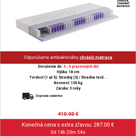
Odporúčame antibakteriálny
chránič matraca
Doručenie do:
3 - 5 pracovných dní
Výška: 18 cm
Tvrdosť (1 až 5): Stredný (3) / Stredne tvrd...
Nosnosť: 120 kg
Záruka: 3 roky
Doprava zadarmo
410.00
€
0d 14h 20m 53s