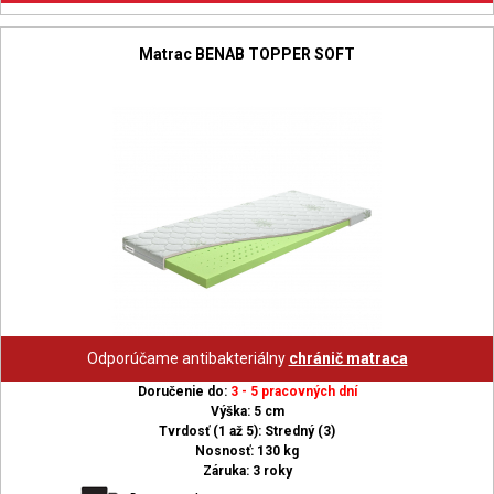
Matrac BENAB TOPPER SOFT
Odporúčame antibakteriálny
chránič matraca
Doručenie do:
3 - 5 pracovných dní
Výška: 5 cm
Tvrdosť (1 až 5): Stredný (3)
Nosnosť: 130 kg
Záruka: 3 roky