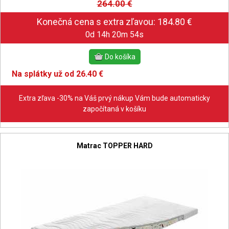
264.00
€
0d 14h 20m 53s
Na splátky už od 26.40 €
Extra zľava -30% na Váš prvý nákup Vám bude automaticky
započítaná v košíku
Matrac TOPPER HARD