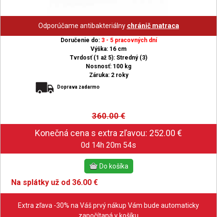
Odporúčame antibakteriálny
chránič matraca
Doručenie do:
3 - 5 pracovných dní
Výška: 16 cm
Tvrdosť (1 až 5): Stredný (3)
Nosnosť: 100 kg
Záruka: 2 roky
Doprava zadarmo
360.00
€
0d 14h 20m 53s
Na splátky už od 36.00 €
Extra zľava -30% na Váš prvý nákup Vám bude automaticky
započítaná v košíku