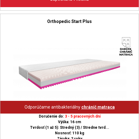
Orthopedic Start Plus
Odporúčame antibakteriálny
chránič matraca
Doručenie do:
3 - 5 pracovných dní
Výška: 16 cm
Tvrdosť (1 až 5): Stredný (3) / Stredne tvrd...
Nosnosť: 110 kg
Záruka: 2 roky