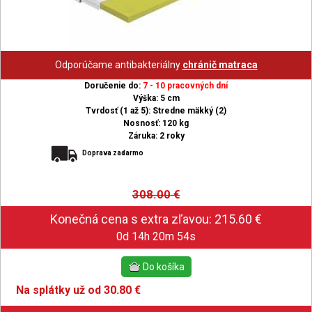
Odporúčame antibakteriálny
chránič matraca
Doručenie do:
7 - 10 pracovných dní
Výška: 5 cm
Tvrdosť (1 až 5): Stredne mäkký (2)
Nosnosť: 120 kg
Záruka: 2 roky
Doprava zadarmo
308.00
€
0d 14h 20m 53s
Na splátky už od 30.80 €