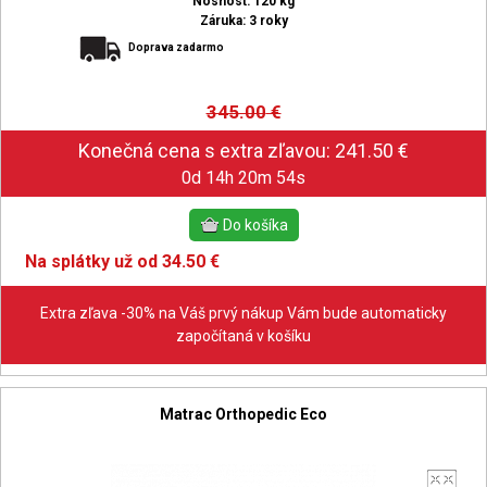
Nosnosť: 120 kg
Záruka: 3 roky
Doprava zadarmo
345.00
€
0d 14h 20m 53s
Na splátky už od 34.50 €
Extra zľava -30% na Váš prvý nákup Vám bude automaticky
započítaná v košíku
Matrac Orthopedic Eco