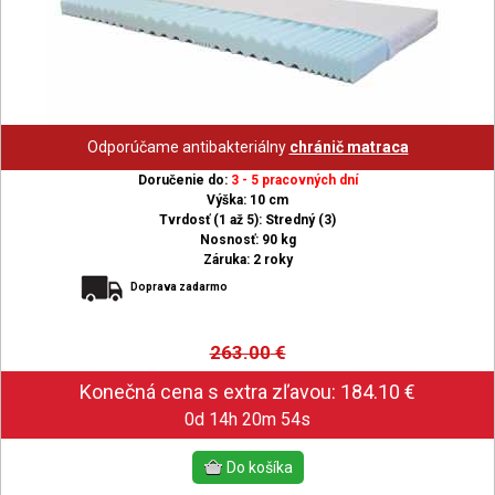
Odporúčame antibakteriálny
chránič matraca
Doručenie do:
3 - 5 pracovných dní
Výška: 10 cm
Tvrdosť (1 až 5): Stredný (3)
Nosnosť: 90 kg
Záruka: 2 roky
Doprava zadarmo
263.00
€
0d 14h 20m 53s