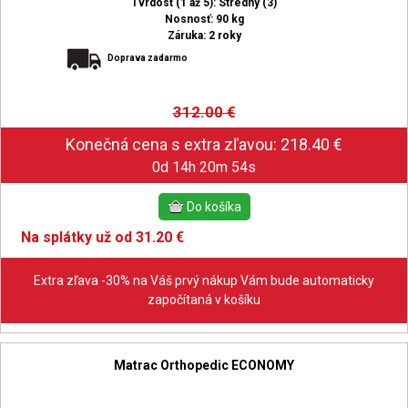
Tvrdosť (1 až 5): Stredný (3)
Nosnosť: 90 kg
Záruka: 2 roky
Doprava zadarmo
312.00
€
0d 14h 20m 53s
Na splátky už od 31.20 €
Extra zľava -30% na Váš prvý nákup Vám bude automaticky
započítaná v košíku
Matrac Orthopedic ECONOMY