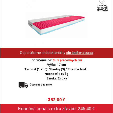
Odporúčame antibakteriálny
chránič matraca
Doručenie do:
3 - 5 pracovných dní
Výška: 17 cm
Tvrdosť (1 až 5): Stredný (3) / Stredne tvrd...
Nosnosť: 110 kg
Záruka: 2 roky
Doprava zadarmo
352.00
€