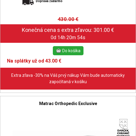
Doprava zadarmo
430.00
€
0d 14h 20m 53s
Na splátky už od 43.00 €
Extra zľava -30% na Váš prvý nákup Vám bude automaticky
započítaná v košíku
Matrac Orthopedic Exclusive