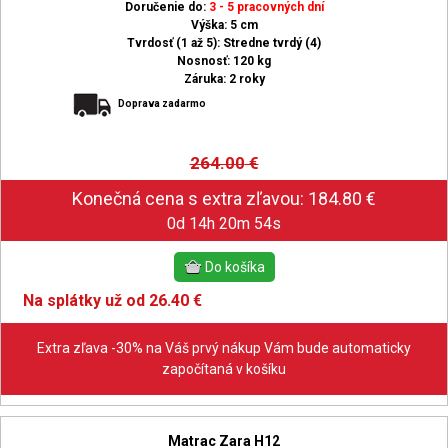
Doručenie do:
3 - 5 pracovných dní
Výška: 5 cm
Tvrdosť (1 až 5): Stredne tvrdý (4)
Nosnosť: 120 kg
Záruka: 2 roky
Doprava zadarmo
264.00
€
0d 14h 20m 53s
Na splátky už od 26.40 €
Extra zľava -30% na Váš prvý nákup Vám bude automaticky
započítaná v košíku
Matrac Zara H12