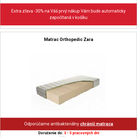
Extra zľava -30% na Váš prvý nákup Vám bude automaticky
započítaná v košíku
Matrac Orthopedic Zara
Odporúčame antibakteriálny
chránič matraca
Doručenie do:
3 - 5 pracovných dní