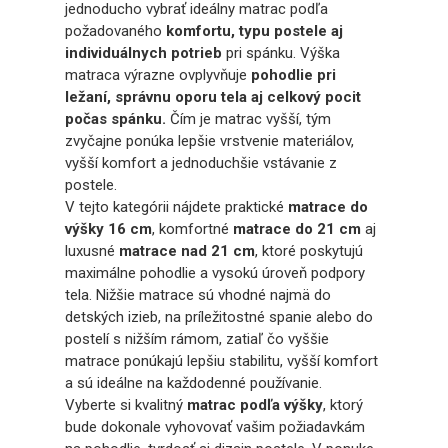
jednoducho vybrať ideálny matrac podľa
požadovaného
komfortu, typu postele aj
individuálnych potrieb
pri spánku. Výška
matraca výrazne ovplyvňuje
pohodlie pri
ležaní, správnu oporu tela aj celkový pocit
počas spánku.
Čím je matrac vyšší, tým
zvyčajne ponúka lepšie vrstvenie materiálov,
vyšší komfort a jednoduchšie vstávanie z
postele.
V tejto kategórii nájdete praktické
matrace do
výšky 16 cm
, komfortné
matrace do 21 cm
aj
luxusné
matrace nad 21 cm
, ktoré poskytujú
maximálne pohodlie a vysokú úroveň podpory
tela. Nižšie matrace sú vhodné najmä do
detských izieb, na príležitostné spanie alebo do
postelí s nižším rámom, zatiaľ čo vyššie
matrace ponúkajú lepšiu stabilitu, vyšší komfort
a sú ideálne na každodenné používanie.
Vyberte si kvalitný
matrac podľa výšky
, ktorý
bude dokonale vyhovovať vašim požiadavkám