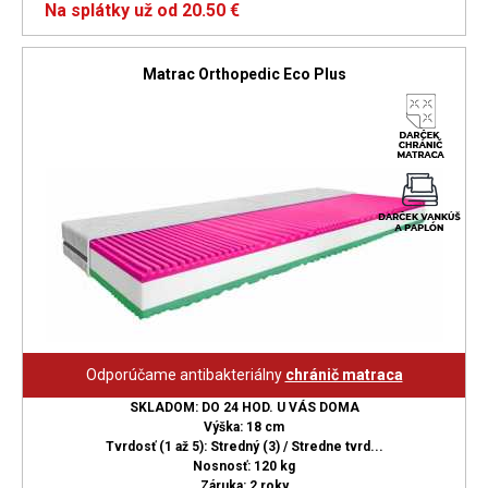
Na splátky už od 20.50 €
Matrac Orthopedic Eco Plus
Odporúčame antibakteriálny
chránič matraca
SKLADOM: DO 24 HOD. U VÁS DOMA
Výška: 18 cm
Tvrdosť (1 až 5): Stredný (3) / Stredne tvrd...
Nosnosť: 120 kg
Záruka: 2 roky