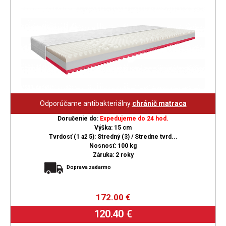
Odporúčame antibakteriálny
chránič matraca
Doručenie do:
Expedujeme do 24 hod.
Výška: 15 cm
Tvrdosť (1 až 5): Stredný (3) / Stredne tvrd...
Nosnosť: 100 kg
Záruka: 2 roky
Doprava zadarmo
172.00
€
120.40 €