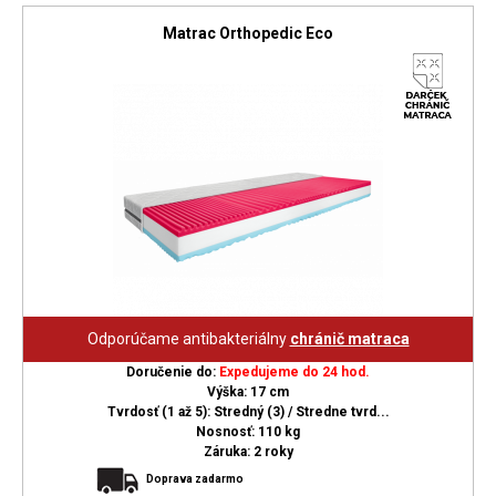
Matrac Orthopedic Eco
Odporúčame antibakteriálny
chránič matraca
Doručenie do:
Expedujeme do 24 hod.
Výška: 17 cm
Tvrdosť (1 až 5): Stredný (3) / Stredne tvrd...
Nosnosť: 110 kg
Záruka: 2 roky
Doprava zadarmo