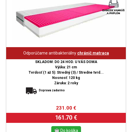
Odporúčame antibakteriálny
chránič matraca
SKLADOM: DO 24 HOD. U VÁS DOMA
Výška: 21 cm
Tvrdosť (1 až 5): Stredný (3) / Stredne tvrd...
Nosnosť: 120 kg
Záruka: 2 roky
Doprava zadarmo
231.00
€
161.70 €