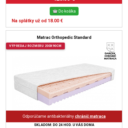
Na splátky už od 18.00 €
Matrac Orthopedic Standard
VÝPREDAJ ROZMERU 200X90CM
Odporúčame antibakteriálny
chránič matraca
SKLADOM: DO 24 HOD. U VÁS DOMA