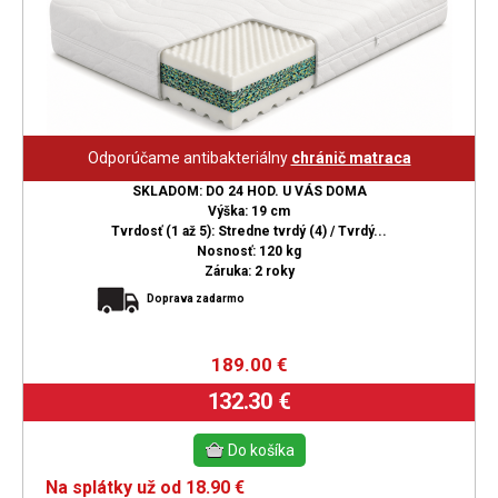
Odporúčame antibakteriálny
chránič matraca
SKLADOM: DO 24 HOD. U VÁS DOMA
Výška: 19 cm
Tvrdosť (1 až 5): Stredne tvrdý (4) / Tvrdý...
Nosnosť: 120 kg
Záruka: 2 roky
Doprava zadarmo
189.00
€
132.30 €
Na splátky už od 18.90 €