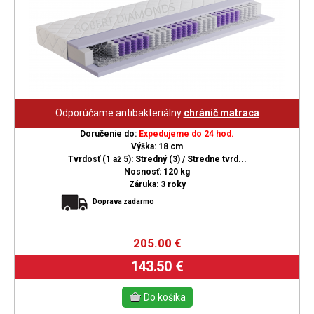
Odporúčame antibakteriálny
chránič matraca
Doručenie do:
Expedujeme do 24 hod.
Výška: 18 cm
Tvrdosť (1 až 5): Stredný (3) / Stredne tvrd...
Nosnosť: 120 kg
Záruka: 3 roky
Doprava zadarmo
205.00
€
143.50 €