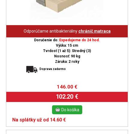
Odporúčame antibakteriálny
chránič matraca
Doručenie do:
Expedujeme do 24 hod.
Výška: 15 cm
Tvrdosť (1 až 5): Stredný (3)
Nosnosť: 90 kg
Záruka: 2 roky
Doprava zadarmo
146.00
€
102.20 €
Na splátky už od 14.60 €