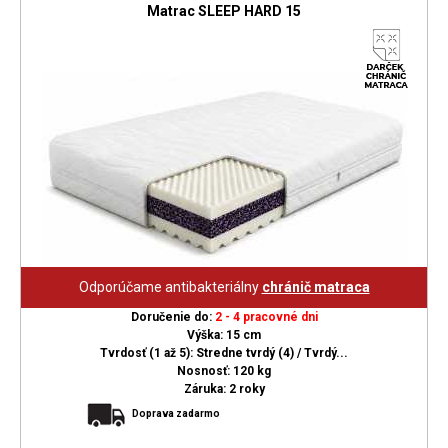
Matrac SLEEP HARD 15
Odporúčame antibakteriálny
chránič matraca
Doručenie do:
2 - 4 pracovné dni
Výška: 15 cm
Tvrdosť (1 až 5): Stredne tvrdý (4) / Tvrdý...
Nosnosť: 120 kg
Záruka: 2 roky
Doprava zadarmo