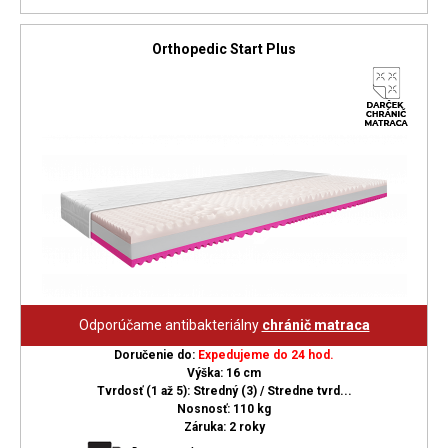
Orthopedic Start Plus
Odporúčame antibakteriálny
chránič matraca
Doručenie do:
Expedujeme do 24 hod.
Výška: 16 cm
Tvrdosť (1 až 5): Stredný (3) / Stredne tvrd...
Nosnosť: 110 kg
Záruka: 2 roky