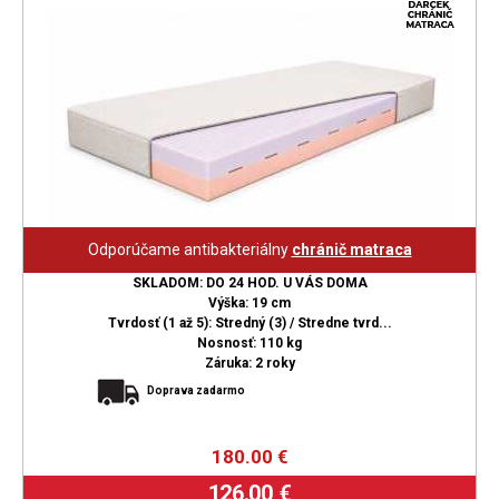
Odporúčame antibakteriálny
chránič matraca
SKLADOM: DO 24 HOD. U VÁS DOMA
Výška: 19 cm
Tvrdosť (1 až 5): Stredný (3) / Stredne tvrd...
Nosnosť: 110 kg
Záruka: 2 roky
Doprava zadarmo
180.00
€
126.00 €