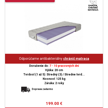
Odporúčame antibakteriálny
chránič matraca
Doručenie do:
7 - 10 pracovných dní
Výška: 20 cm
Tvrdosť (1 až 5): Stredný (3) / Stredne tvrd...
Nosnosť: 125 kg
Záruka: 2 roky
Doprava zadarmo
199.00
€