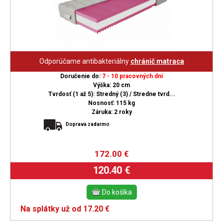
Odporúčame antibakteriálny
chránič matraca
Doručenie do:
7 - 10 pracovných dní
Výška: 20 cm
Tvrdosť (1 až 5): Stredný (3) / Stredne tvrd...
Nosnosť: 115 kg
Záruka: 2 roky
Doprava zadarmo
172.00
€
120.40 €
Na splátky už od 17.20 €