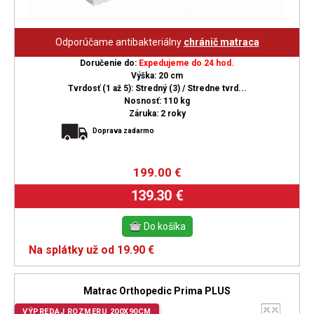
Odporúčame antibakteriálny
chránič matraca
Doručenie do:
Expedujeme do 24 hod.
Výška: 20 cm
Tvrdosť (1 až 5): Stredný (3) / Stredne tvrd...
Nosnosť: 110 kg
Záruka: 2 roky
Doprava zadarmo
199.00
€
139.30 €
Na splátky už od 19.90 €
Matrac Orthopedic Prima PLUS
VÝPREDAJ ROZMERU 200X90CM