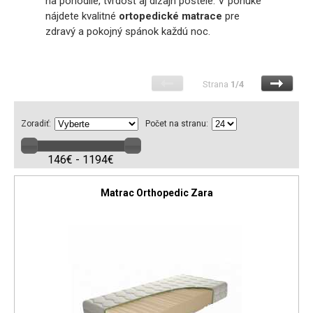
na pohodlie, tvrdosť aj dizajn postele. V ponuke
nájdete kvalitné
ortopedické matrace
pre
zdravý a pokojný spánok každú noc.
Strana
1/4
Zoradiť:
Počet na stranu:
146€ - 1194€
Matrac Orthopedic Zara