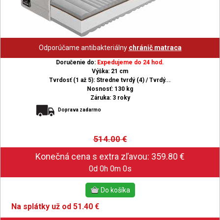
Odporúčame antibakteriálny
chránič matraca
Doručenie do:
Expedujeme do 24 hod.
Výška: 21 cm
Tvrdosť (1 až 5): Stredne tvrdý (4) / Tvrdý...
Nosnosť: 130 kg
Záruka: 3 roky
Doprava zadarmo
514.00
€
0d 0h 0m 0s
Na splátky už od 51.40 €