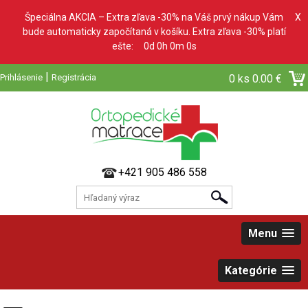
Špeciálna AKCIA – Extra zľava -30% na Váš prvý nákup Vám
X
bude automaticky započítaná v košíku. Extra zľava -30% platí
ešte:
0d 0h 0m 0s
|
Prihlásenie
Registrácia
0 ks
0.00 €
+421 905 486 558
Menu
Kategórie