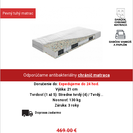
Pevný tuhý matrac
Odporúčame antibakteriálny
chránič matraca
Doručenie do:
Expedujeme do 24 hod.
Výška: 21 cm
Tvrdosť (1 až 5): Stredne tvrdý (4) / Tvrdý...
Nosnosť: 130 kg
Záruka: 3 roky
Doprava zadarmo
469.00
€