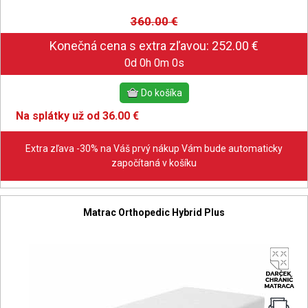
360.00
€
0d 0h 0m 0s
Na splátky už od 36.00 €
Extra zľava -30% na Váš prvý nákup Vám bude automaticky
započítaná v košíku
Matrac Orthopedic Hybrid Plus