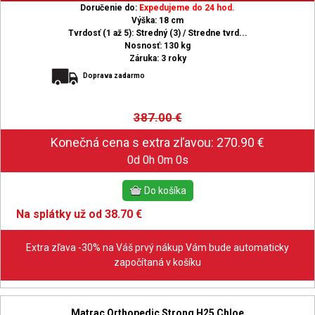
Doručenie do:
Expedujeme do 24 hod.
Výška: 18 cm
Tvrdosť (1 až 5): Stredný (3) / Stredne tvrd...
Nosnosť: 130 kg
Záruka: 3 roky
Doprava zadarmo
387.00
€
0d 0h 0m 0s
Na splátky už od 38.70 €
Extra zľava -30% na Váš prvý nákup Vám bude automaticky
započítaná v košíku
Matrac Orthopedic Strong H25 Chloe