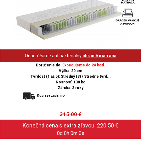
Odporúčame antibakteriálny
chránič matraca
Doručenie do:
Expedujeme do 24 hod.
Výška: 20 cm
Tvrdosť (1 až 5): Stredný (3) / Stredne tvrd...
Nosnosť: 130 kg
Záruka: 3 roky
Doprava zadarmo
315.00
€
0d 0h 0m 0s