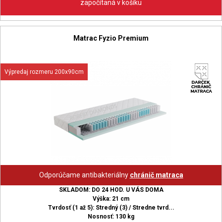
započítaná v košíku
Matrac Fyzio Premium
Výpredaj rozmeru 200x90cm
Odporúčame antibakteriálny
chránič matraca
SKLADOM: DO 24 HOD. U VÁS DOMA
Výška: 21 cm
Tvrdosť (1 až 5): Stredný (3) / Stredne tvrd...
Nosnosť: 130 kg