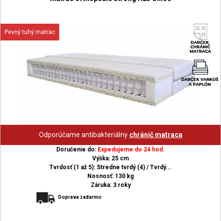
Pevný tuhý matrac
Odporúčame antibakteriálny
chránič matraca
Doručenie do:
Expedujeme do 24 hod.
Výška: 25 cm
Tvrdosť (1 až 5): Stredne tvrdý (4) / Tvrdý...
Nosnosť: 130 kg
Záruka: 3 roky
Doprava zadarmo