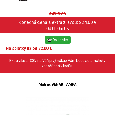
320.00
€
0d 0h 0m 0s
Na splátky už od 32.00 €
Extra zľava -30% na Váš prvý nákup Vám bude automaticky
započítaná v košíku
Matrac BENAB TAMPA