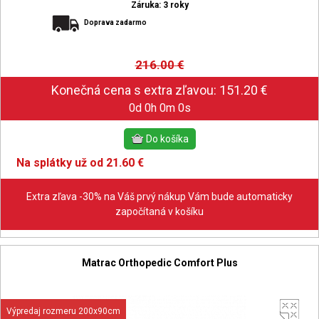
Záruka: 3 roky
Doprava zadarmo
216.00
€
0d 0h 0m 0s
Na splátky už od 21.60 €
Extra zľava -30% na Váš prvý nákup Vám bude automaticky
započítaná v košíku
Matrac Orthopedic Comfort Plus
Výpredaj rozmeru 200x90cm