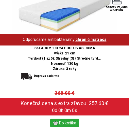
Odporúčame antibakteriálny
chránič matraca
SKLADOM: DO 24 HOD. U VÁS DOMA
Výška: 21 cm
Tvrdosť (1 až 5): Stredný (3) / Stredne tvrd...
Nosnosť: 130 kg
Záruka: 3 roky
Doprava zadarmo
368.00
€
0d 0h 0m 0s