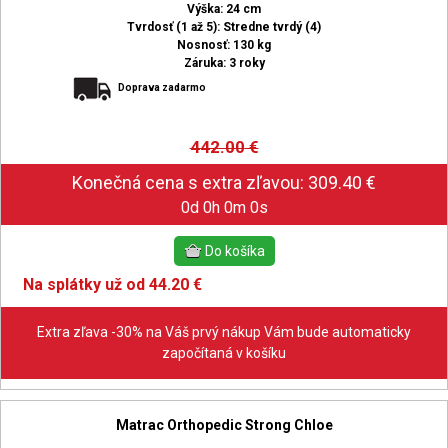
Výška: 24 cm
Tvrdosť (1 až 5): Stredne tvrdý (4)
Nosnosť: 130 kg
Záruka: 3 roky
Doprava zadarmo
442.00
€
0d 0h 0m 0s
Na splátky už od 44.20 €
Extra zľava -30% na Váš prvý nákup Vám bude automaticky
započítaná v košíku
Matrac Orthopedic Strong Chloe