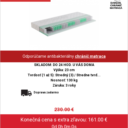
Odporúčame antibakteriálny
chránič matraca
SKLADOM: DO 24 HOD. U VÁS DOMA
Výška: 23 cm
Tvrdosť (1 až 5): Stredný (3) / Stredne tvrd...
Nosnosť: 130 kg
Záruka: 3 roky
Doprava zadarmo
230.00
€
0d 0h 0m 0s