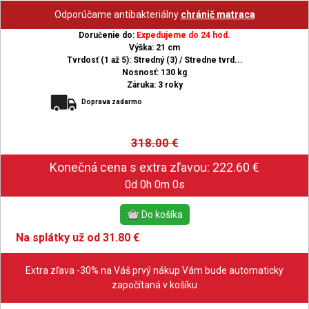
Odporúčame antibakteriálny
chránič matraca
Doručenie do:
Expedujeme do 24 hod.
Výška: 21 cm
Tvrdosť (1 až 5): Stredný (3) / Stredne tvrd...
Nosnosť: 130 kg
Záruka: 3 roky
Doprava zadarmo
318.00
€
0d 0h 0m 0s
Na splátky už od 31.80 €
Extra zľava -30% na Váš prvý nákup Vám bude automaticky
započítaná v košíku