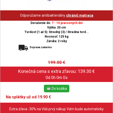
Odporúčame antibakteriálny
chránič matraca
Doručenie do:
7 - 10 pracovných dní
Výška: 20 cm
Tvrdosť (1 až 5): Stredný (3) / Stredne tvrd...
Nosnosť: 125 kg
Záruka: 2 roky
Doprava zadarmo
199.00
€
0d 0h 0m 0s
Na splátky už od 19.90 €
Extra zľava -30% na Váš prvý nákup Vám bude automaticky