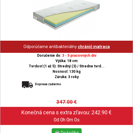
Odporúčame antibakteriálny
chránič matraca
Doručenie do:
3 - 5 pracovných dní
Výška: 18 cm
Tvrdosť (1 až 5): Stredný (3) / Stredne tvrd...
Nosnosť: 130 kg
Záruka: 3 roky
Doprava zadarmo
347.00
€
0d 0h 0m 0s