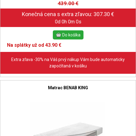
439.00
€
0d 0h 0m 0s
Na splátky už od 43.90 €
Extra zľava -30% na Váš prvý nákup Vám bude automaticky
započítaná v košíku
Matrac BENAB KING