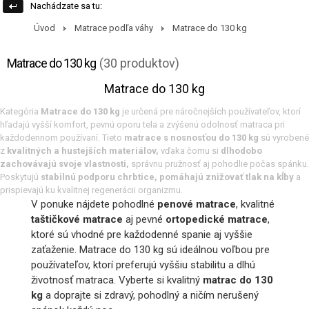
Nachádzate sa tu:
Úvod
Matrace podľa váhy
Matrace do 130 kg
Matrace do 130 kg
(30 produktov)
Matrace do 130 kg
Kategória
Matrace do 130 kg
je určená pre náročnejších používateľov, ktorí
hľadajú vyšší komfort, pevnú oporu tela a zvýšenú odolnosť matraca pri
každodennom používaní. Tieto
matrace s nosnosťou do 130 kg
sú vyrobené
z
kvalitných a hustejších materiálov,
vďaka čomu si
dlhodobo
zachovávajú svoje vlastnosti,
správnu pružnosť aj pohodlie počas spánku.
Poskytujú
stabilnú podporu chrbtice, pomáhajú znižovať tlak na kĺby
a
prispievajú ku kvalitnej regenerácii organizmu.
V ponuke nájdete pohodlné
penové matrace
, kvalitné
taštičkové matrace
aj pevné
ortopedické matrace
,
ktoré sú vhodné pre každodenné spanie aj vyššie
zaťaženie. Matrace do 130 kg sú ideálnou voľbou pre
používateľov, ktorí preferujú vyššiu stabilitu a dlhú
životnosť matraca. Vyberte si kvalitný
matrac do 130
kg
a doprajte si zdravý, pohodlný a ničím nerušený