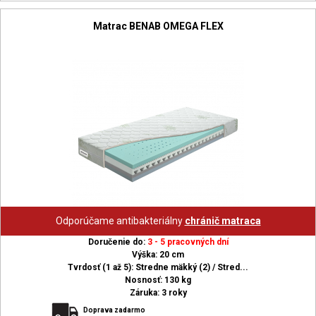
Matrac BENAB OMEGA FLEX
Odporúčame antibakteriálny
chránič matraca
Doručenie do:
3 - 5 pracovných dní
Výška: 20 cm
Tvrdosť (1 až 5): Stredne mäkký (2) / Stred...
Nosnosť: 130 kg
Záruka: 3 roky
Doprava zadarmo