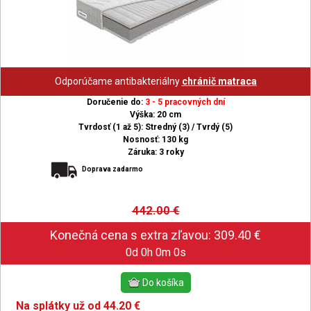
Odporúčame antibakteriálny
chránič matraca
Doručenie do:
3 - 5 pracovných dní
Výška: 20 cm
Tvrdosť (1 až 5): Stredný (3) / Tvrdý (5)
Nosnosť: 130 kg
Záruka: 3 roky
Doprava zadarmo
442.00
€
0d 0h 0m 0s
Na splátky už od 44.20 €