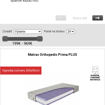
spánok každú noc.
Strana
1/2
Zoradiť:
Počet na stranu:
199€ - 969€
Matrac Orthopedic Prima PLUS
Výpredaj rozmeru 200x90cm