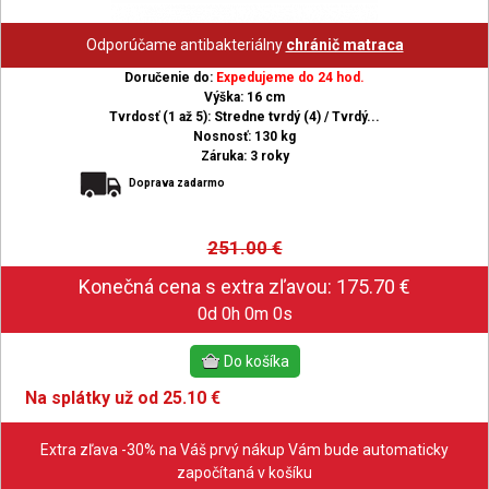
Odporúčame antibakteriálny
chránič matraca
Doručenie do:
Expedujeme do 24 hod.
Výška: 16 cm
Tvrdosť (1 až 5): Stredne tvrdý (4) / Tvrdý...
Nosnosť: 130 kg
Záruka: 3 roky
Doprava zadarmo
251.00
€
0d 0h 0m 0s
Na splátky už od 25.10 €
Extra zľava -30% na Váš prvý nákup Vám bude automaticky
započítaná v košíku