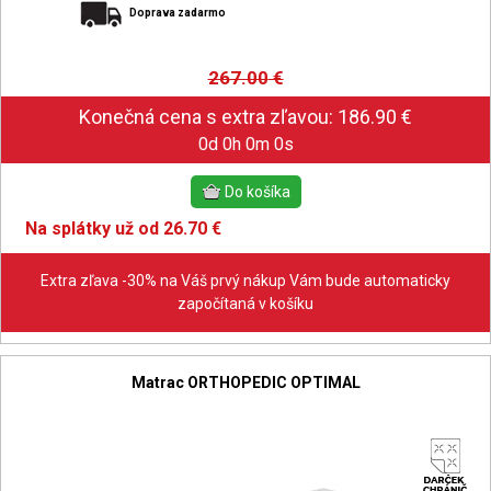
Doprava zadarmo
267.00
€
0d 0h 0m 0s
Na splátky už od 26.70 €
Extra zľava -30% na Váš prvý nákup Vám bude automaticky
započítaná v košíku
Matrac ORTHOPEDIC OPTIMAL