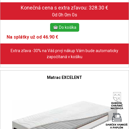
0d 0h 0m 0s
Na splátky už od 46.90 €
Extra zľava -30% na Váš prvý nákup Vám bude automaticky
započítaná v košíku
Matrac EXCELENT