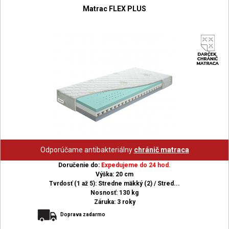
Matrac FLEX PLUS
Odporúčame antibakteriálny
chránič matraca
Doručenie do:
Expedujeme do 24 hod.
Výška: 20 cm
Tvrdosť (1 až 5): Stredne mäkký (2) / Stred...
Nosnosť: 130 kg
Záruka: 3 roky
Doprava zadarmo