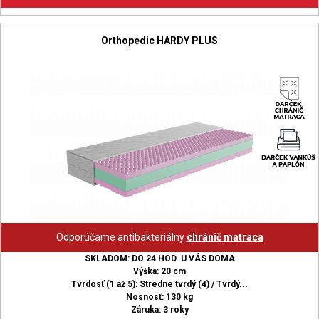
Orthopedic HARDY PLUS
Odporúčame antibakteriálny
chránič matraca
SKLADOM: DO 24 HOD. U VÁS DOMA
Výška: 20 cm
Tvrdosť (1 až 5): Stredne tvrdý (4) / Tvrdý...
Nosnosť: 130 kg
Záruka: 3 roky