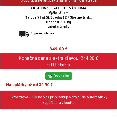
Odporúčame antibakteriálny
chránič matraca
SKLADOM: DO 24 HOD. U VÁS DOMA
Výška: 21 cm
Tvrdosť (1 až 5): Stredný (3) / Stredne tvrd...
Nosnosť: 130 kg
Záruka: 3 roky
Doprava zadarmo
349.00
€
0d 0h 0m 0s
Na splátky už od 34.90 €
Extra zľava -30% na Váš prvý nákup Vám bude automaticky
započítaná v košíku