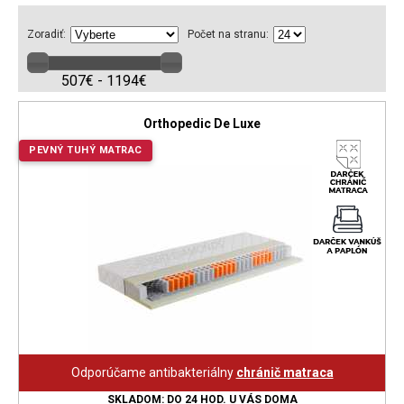
Zoradiť:
Počet na stranu:
507€ - 1194€
Orthopedic De Luxe
PEVNÝ TUHÝ MATRAC
Odporúčame antibakteriálny
chránič matraca
SKLADOM: DO 24 HOD. U VÁS DOMA