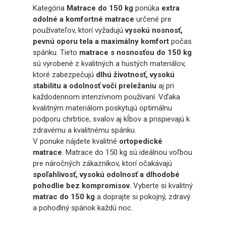
Kategória
Matrace do 150 kg
ponúka
extra
odolné a komfortné matrace
určené pre
používateľov, ktorí vyžadujú
vysokú nosnosť,
pevnú oporu tela a maximálny komfort
počas
spánku. Tieto
matrace s nosnosťou do 150 kg
sú vyrobené z kvalitných a hustých materiálov,
ktoré zabezpečujú
dlhú životnosť, vysokú
stabilitu a odolnosť voči preležaniu
aj pri
každodennom intenzívnom používaní. Vďaka
kvalitným materiálom poskytujú optimálnu
podporu chrbtice, svalov aj kĺbov a prispievajú k
zdravému a kvalitnému spánku.
V ponuke nájdete kvalitné
ortopedické
matrace
. Matrace do 150 kg sú ideálnou voľbou
pre náročných zákazníkov, ktorí očakávajú
spoľahlivosť, vysokú odolnosť a dlhodobé
pohodlie bez kompromisov.
Vyberte si kvalitný
matrac do 150 kg
a doprajte si pokojný, zdravý
a pohodlný spánok každú noc.