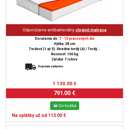
Odporúčame antibakteriálny
chránič matraca
Doručenie do:
7 - 10 pracovných dní
Výška: 28 cm
Tvrdosť (1 až 5): Stredne tvrdý (4) / Tvrdý...
Nosnosť: 150 kg
Záruka: 7 rokov
Doprava zadarmo
1 130.00
€
791.00 €
Na splátky už od 113.00 €