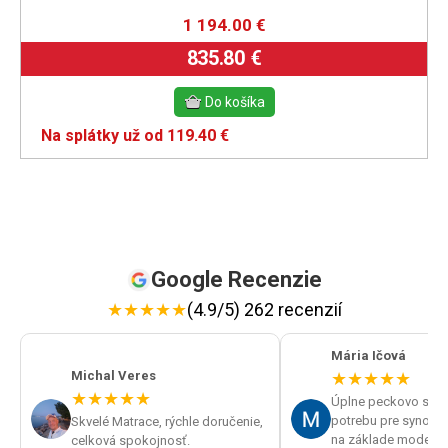
1 194.00
€
835.80 €
Na splátky už od 119.40 €
Google Recenzie
★
★
★
★
★
(4.9/5) 262 recenzií
Mária Ičová
Michal Veres
★
★
★
★
★
★
★
★
★
★
Úplne peckovo sme v
potrebu pre synov spán
Skvelé Matrace, rýchle doručenie,
na základe modelu p
celková spokojnosť.