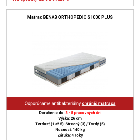
Matrac BENAB ORTHOPEDIC S1000 PLUS
Odporúčame antibakteriálny
chránič matraca
Doručenie do:
3 - 5 pracovných dní
Výška: 26 cm
Tvrdosť (1 až 5): Stredný (3) / Tvrdý (5)
Nosnosť: 140 kg
Záruka: 4 roky