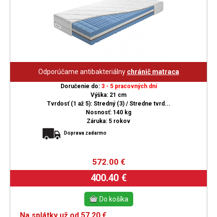
Odporúčame antibakteriálny
chránič matraca
Doručenie do:
3 - 5 pracovných dní
Výška: 21 cm
Tvrdosť (1 až 5): Stredný (3) / Stredne tvrd...
Nosnosť: 140 kg
Záruka: 5 rokov
Doprava zadarmo
572.00
€
400.40 €
Na splátky už od 57.20 €