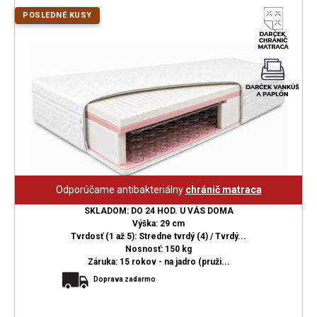
POSLEDNÉ KUSY
Odporúčame antibakteriálny
chránič matraca
SKLADOM: DO 24 HOD. U VÁS DOMA
Výška: 29 cm
Tvrdosť (1 až 5): Stredne tvrdý (4) / Tvrdý...
Nosnosť: 150 kg
Záruka: 15 rokov - na jadro (pruži...
Doprava zadarmo