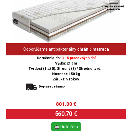
Odporúčame antibakteriálny
chránič matraca
Doručenie do:
3 - 5 pracovných dní
Výška: 21 cm
Tvrdosť (1 až 5): Stredný (3) / Stredne tvrd...
Nosnosť: 150 kg
Záruka: 5 rokov
Doprava zadarmo
801.00
€
560.70 €