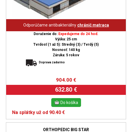
Odporúčame antibakteriálny
chránič matraca
Doručenie do:
Expedujeme do 24 hod.
Výška: 25 cm
Tvrdosť (1 až 5): Stredný (3) / Tvrdý (5)
Nosnosť: 140 kg
Záruka: 5 rokov
Doprava zadarmo
904.00
€
632.80 €
Na splátky už od 90.40 €
ORTHOPEDIC BIG STAR