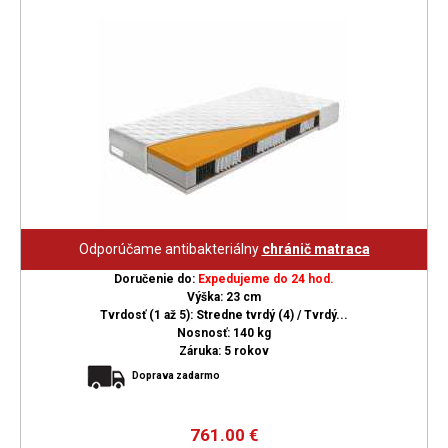
Odporúčame antibakteriálny
chránič matraca
Doručenie do:
Expedujeme do 24 hod.
Výška: 23 cm
Tvrdosť (1 až 5): Stredne tvrdý (4) / Tvrdý...
Nosnosť: 140 kg
Záruka: 5 rokov
Doprava zadarmo
761.00
€