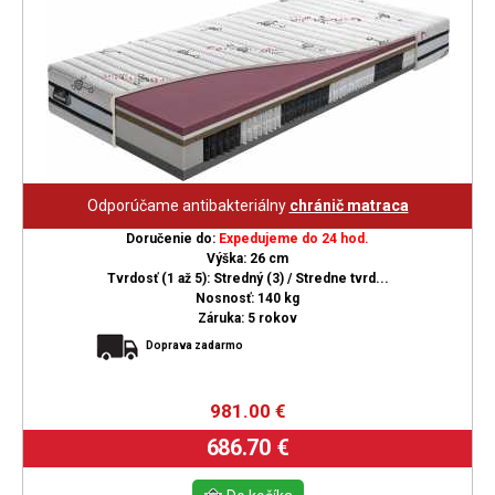
Odporúčame antibakteriálny
chránič matraca
Doručenie do:
Expedujeme do 24 hod.
Výška: 26 cm
Tvrdosť (1 až 5): Stredný (3) / Stredne tvrd...
Nosnosť: 140 kg
Záruka: 5 rokov
Doprava zadarmo
981.00
€
686.70 €