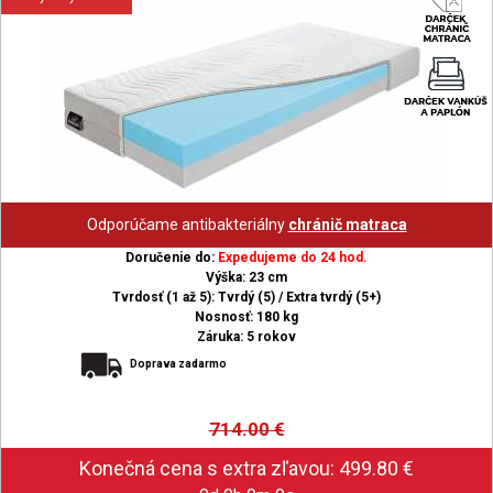
Odporúčame antibakteriálny
chránič matraca
Doručenie do:
Expedujeme do 24 hod.
Výška: 23 cm
Tvrdosť (1 až 5): Tvrdý (5) / Extra tvrdý (5+)
Nosnosť: 180 kg
Záruka: 5 rokov
Doprava zadarmo
714.00
€