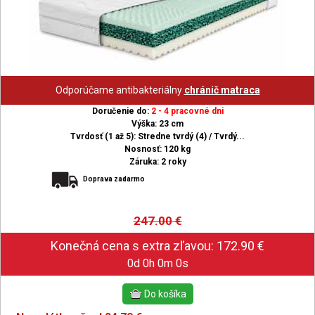
Odporúčame antibakteriálny
chránič matraca
Doručenie do:
2 - 4 pracovné dni
Výška: 23 cm
Tvrdosť (1 až 5): Stredne tvrdý (4) / Tvrdý...
Nosnosť: 120 kg
Záruka: 2 roky
Doprava zadarmo
247.00
€
0d 0h 0m 0s