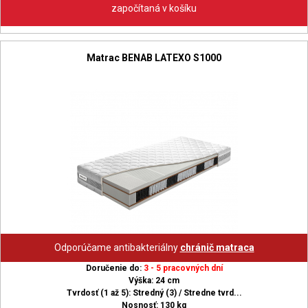
započítaná v košíku
Matrac BENAB LATEXO S1000
Odporúčame antibakteriálny
chránič matraca
Doručenie do:
3 - 5 pracovných dní
Výška: 24 cm
Tvrdosť (1 až 5): Stredný (3) / Stredne tvrd...
Nosnosť: 130 kg