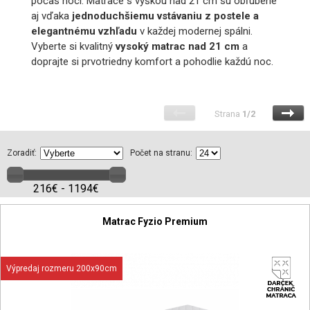
počas noci. Matrace s výškou nad 21 cm sú obľúbené
aj vďaka
jednoduchšiemu vstávaniu z postele a
elegantnému vzhľadu
v každej modernej spálni.
Vyberte si kvalitný
vysoký matrac nad 21 cm
a
doprajte si prvotriedny komfort a pohodlie každú noc.
Strana
1/2
Zoradiť:
Počet na stranu:
216€ - 1194€
Matrac Fyzio Premium
Výpredaj rozmeru 200x90cm