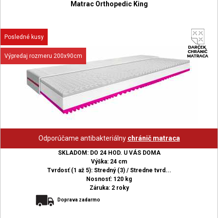
Matrac Orthopedic King
Posledné kusy
Výpredaj rozmeru 200x90cm
Odporúčame antibakteriálny
chránič matraca
SKLADOM: DO 24 HOD. U VÁS DOMA
Výška: 24 cm
Tvrdosť (1 až 5): Stredný (3) / Stredne tvrd...
Nosnosť: 120 kg
Záruka: 2 roky
Doprava zadarmo