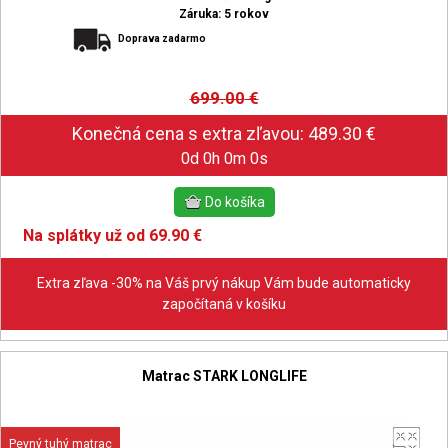
Záruka: 5 rokov
Doprava zadarmo
699.00
€
0d 0h 0m 0s
Na splátky už od 69.90 €
Extra zľava -30% na Váš prvý nákup Vám bude automaticky
započítaná v košíku
Matrac STARK LONGLIFE
Pevný tuhý matrac