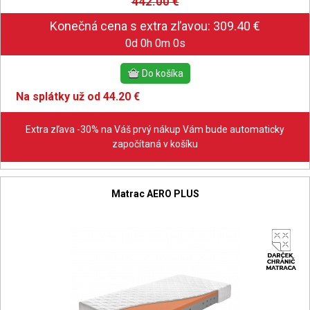
442.00
€
0d 0h 0m 0s
Na splátky už od 44.20 €
Extra zľava -30% na Váš prvý nákup Vám bude automaticky
započítaná v košíku
Matrac AERO PLUS