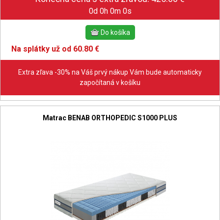
0d 0h 0m 0s
Na splátky už od 60.80 €
Extra zľava -30% na Váš prvý nákup Vám bude automaticky
započítaná v košíku
Matrac BENAB ORTHOPEDIC S1000 PLUS