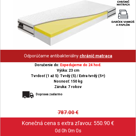
Odporúčame antibakteriálny
chránič matraca
Doručenie do:
Expedujeme do 24 hod.
Výška: 23 cm
Tvrdosť (1 až 5): Tvrdý (5) / Extra tvrdý (5+)
Nosnosť: 150 kg
Záruka: 7 rokov
Doprava zadarmo
787.00
€
0d 0h 0m 0s