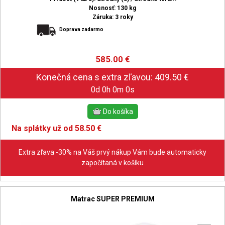
Nosnosť: 130 kg
Záruka: 3 roky
Doprava zadarmo
585.00
€
0d 0h 0m 0s
Na splátky už od 58.50 €
Extra zľava -30% na Váš prvý nákup Vám bude automaticky
započítaná v košíku
Matrac SUPER PREMIUM