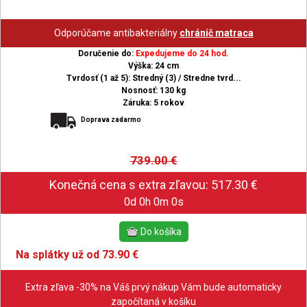
Odporúčame antibakteriálny
chránič matraca
Doručenie do:
Expedujeme do 24 hod.
Výška: 24 cm
Tvrdosť (1 až 5): Stredný (3) / Stredne tvrd...
Nosnosť: 130 kg
Záruka: 5 rokov
Doprava zadarmo
739.00
€
0d 0h 0m 0s
Na splátky už od 73.90 €
Extra zľava -30% na Váš prvý nákup Vám bude automaticky
započítaná v košíku