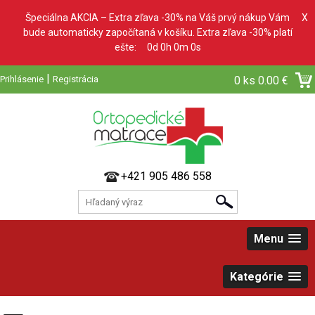
Špeciálna AKCIA – Extra zľava -30% na Váš prvý nákup Vám
X
bude automaticky započítaná v košíku. Extra zľava -30% platí
ešte:
0d 0h 0m 0s
|
Prihlásenie
Registrácia
0 ks
0.00 €
+421 905 486 558
Menu
Kategórie