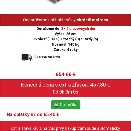
Odporúčame antibakteriálny
chránič matraca
Doručenie do:
3 - 5 pracovných dní
Výška: 26 cm
Tvrdosť (1 až 5): Stredný (3) / Tvrdý (5)
Nosnosť: 140 kg
Záruka: 4 roky
Doprava zadarmo
654.00
€
0d 0h 0m 0s
Na splátky už od 65.40 €
Extra zľava -30% na Váš prvý nákup Vám bude automaticky