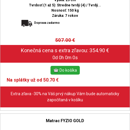
Výška: 23 cm
Tvrdosť (1 až 5): Stredne tvrdý (4) / Tvrdý...
Nosnosť: 150 kg
Záruka: 7 rokov
Doprava zadarmo
507.00
€
0d 0h 0m 0s
Na splátky už od 50.70 €
Extra zľava -30% na Váš prvý nákup Vám bude automaticky
započítaná v košíku
Matrac FYZIO GOLD