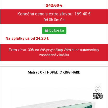
242.00
€
0d 0h 0m 0s
Na splátky už od 24.20 €
Extra zľava -30% na Váš prvý nákup Vám bude automaticky
započítaná v košíku
Matrac ORTHOPEDIC KING HARD