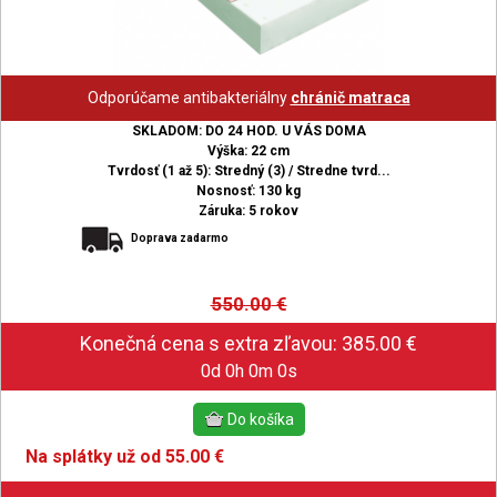
Odporúčame antibakteriálny
chránič matraca
SKLADOM: DO 24 HOD. U VÁS DOMA
Výška: 22 cm
Tvrdosť (1 až 5): Stredný (3) / Stredne tvrd...
Nosnosť: 130 kg
Záruka: 5 rokov
Doprava zadarmo
550.00
€
0d 0h 0m 0s
Na splátky už od 55.00 €