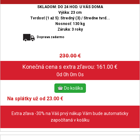
SKLADOM: DO 24 HOD. U VÁS DOMA
Výška: 23 cm
Tvrdosť (1 až 5): Stredný (3) / Stredne tvrd...
Nosnosť: 130 kg
Záruka: 3 roky
Doprava zadarmo
230.00
€
0d 0h 0m 0s
Na splátky už od 23.00 €
Extra zľava -30% na Váš prvý nákup Vám bude automaticky
započítaná v košíku