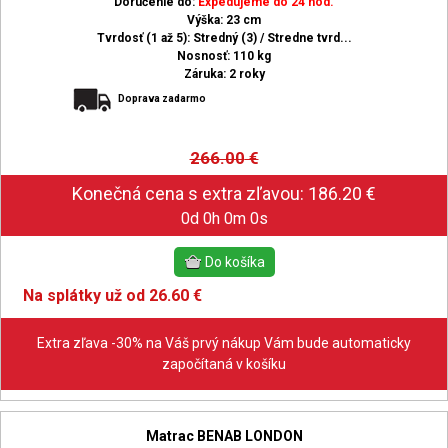
Doručenie do:
Expedujeme do 24 hod.
Výška: 23 cm
Tvrdosť (1 až 5): Stredný (3) / Stredne tvrd...
Nosnosť: 110 kg
Záruka: 2 roky
Doprava zadarmo
266.00
€
0d 0h 0m 0s
Na splátky už od 26.60 €
Extra zľava -30% na Váš prvý nákup Vám bude automaticky
započítaná v košíku
Matrac BENAB LONDON