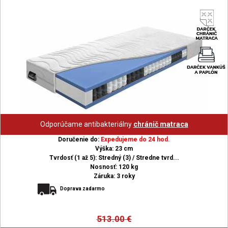
Odporúčame antibakteriálny
chránič matraca
Doručenie do:
Expedujeme do 24 hod.
Výška: 23 cm
Tvrdosť (1 až 5): Stredný (3) / Stredne tvrd...
Nosnosť: 120 kg
Záruka: 3 roky
Doprava zadarmo
513.00
€