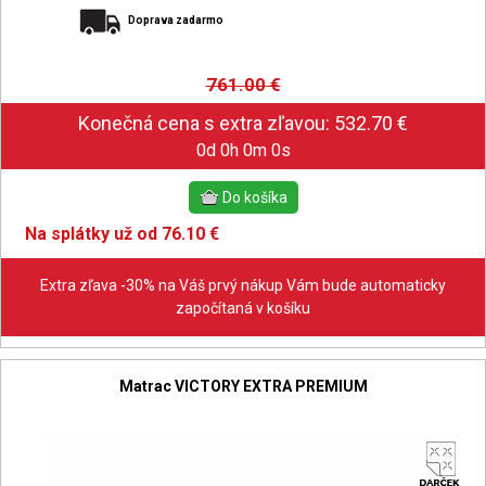
Doprava zadarmo
761.00
€
0d 0h 0m 0s
Na splátky už od 76.10 €
Extra zľava -30% na Váš prvý nákup Vám bude automaticky
započítaná v košíku
Matrac VICTORY EXTRA PREMIUM