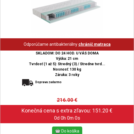
Odporúčame antibakteriálny
chránič matraca
SKLADOM: DO 24 HOD. U VÁS DOMA
Výška: 21 cm
Tvrdosť (1 až 5): Stredný (3) / Stredne tvrd...
Nosnosť: 130 kg
Záruka: 3 roky
Doprava zadarmo
216.00
€
0d 0h 0m 0s