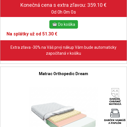
0d 0h 0m 0s
Na splátky už od 51.30 €
Extra zľava -30% na Váš prvý nákup Vám bude automaticky
započítaná v košíku
Matrac Orthopedic Dream