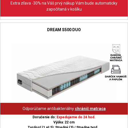
Extra zľava -30% na Váš prvý nákup Vám bude automaticky
započítaná v košíku
DREAM S500 DUO
Odporúčame antibakteriálny
chránič matraca
Doručenie do:
Expedujeme do 24 hod.
Výška: 22 cm
Tvrdosť (1 až 5): Stredný (3) / Stredne tvrd...