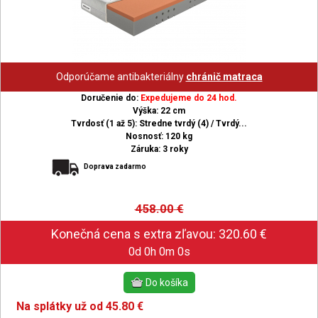
Odporúčame antibakteriálny
chránič matraca
Doručenie do:
Expedujeme do 24 hod.
Výška: 22 cm
Tvrdosť (1 až 5): Stredne tvrdý (4) / Tvrdý...
Nosnosť: 120 kg
Záruka: 3 roky
Doprava zadarmo
458.00
€
0d 0h 0m 0s
Na splátky už od 45.80 €