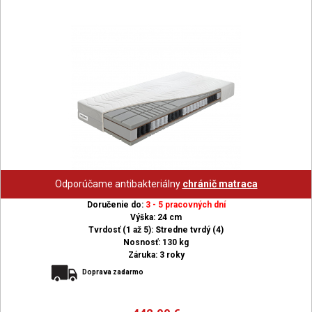
Odporúčame antibakteriálny
chránič matraca
Doručenie do:
3 - 5 pracovných dní
Výška: 24 cm
Tvrdosť (1 až 5): Stredne tvrdý (4)
Nosnosť: 130 kg
Záruka: 3 roky
Doprava zadarmo