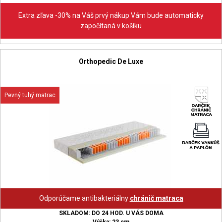
Extra zľava -30% na Váš prvý nákup Vám bude automaticky
započítaná v košíku
Orthopedic De Luxe
Pevný tuhý matrac
Odporúčame antibakteriálny
chránič matraca
SKLADOM: DO 24 HOD. U VÁS DOMA