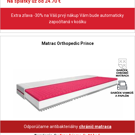
Na splátky už od 24.70 €
Extra zľava -30% na Váš prvý nákup Vám bude automaticky
započítaná v košíku
Matrac Orthopedic Prince
Odporúčame antibakteriálny
chránič matraca