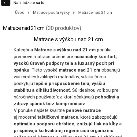
Nachádzate sa tu:
Úvod
Matrace podľa výšky
Matrace nad 21 cm
Matrace nad 21 cm
(30 produktov)
Matrace s výškou nad 21 cm
Kategória
Matrace s výškou nad 21 cm
ponúka
prémiové matrace určené pre
maximálny komfort,
vysokú úroveň podpory tela a luxusný pocit pri
spánku.
Tieto vysoké
matrace nad 21 cm
obsahujú
viac vrstiev kvalitných materiálov, vďaka čomu
poskytujú
lepšie prispôsobenie telu, vyššiu
stabilitu a dlhšiu životnosť.
Sú ideálnou voľbou pre
náročných používateľov, ktorí očakávajú
pohodlný a
zdravý spánok bez kompromisov.
V ponuke nájdete kvalitné
penové matrace
aj moderné
taštičkové matrace
, ktoré zabezpečujú
optimálnu podporu chrbtice, znižujú tlak na kĺby a
prispievajú ku kvalitnej regenerácii organizmu