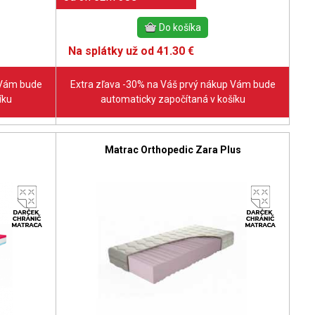
Na splátky už od 41.30 €
 Vám bude
Extra zľava -30% na Váš prvý nákup Vám bude
íku
automaticky započítaná v košíku
Matrac Orthopedic Zara Plus