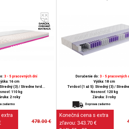
do:
3 - 5 pracovných dní
Doručenie do:
3 - 5 pracovných 
ýška: 16 cm
Výška: 18 cm
Stredný (3) / Stredne tvrd...
Tvrdosť (1 až 5): Stredný (3) / Stredne
snosť: 110 kg
Nosnosť: 120 kg
áruka: 2 roky
Záruka: 3 roky
a zadarmo
Doprava zadarmo
478.00
€