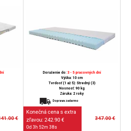
dní
Doručenie do:
3 - 5 pracovných dní
Výška: 10 cm
Tvrdosť (1 až 5): Stredný (3)
Nosnosť: 90 kg
Záruka: 2 roky
Doprava zadarmo
341.00
€
347.00
€
0d 3h 52m 37s