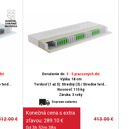
dní
Doručenie do:
3 - 5 pracovných dní
Výška: 18 cm
 tvrd...
Tvrdosť (1 až 5): Stredný (3) / Stredne tvrd...
Nosnosť: 110 kg
Záruka: 3 roky
Doprava zadarmo
412.00
€
413.00
€
0d 3h 52m 37s