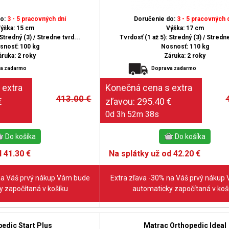
do:
3 - 5 pracovných dní
Doručenie do:
3 - 5 pracovných 
ýška: 15 cm
Výška: 17 cm
Stredný (3) / Stredne tvrd...
Tvrdosť (1 až 5): Stredný (3) / Stredne
snosť: 100 kg
Nosnosť: 110 kg
áruka: 2 roky
Záruka: 2 roky
a zadarmo
Doprava zadarmo
413.00
€
0d 3h 52m 37s
 41.30 €
Na splátky už od 42.20 €
na Váš prvý nákup Vám bude
Extra zľava -30% na Váš prvý nákup
 započítaná v košíku
automaticky započítaná v koš
edic Start Plus
Matrac Orthopedic Ideal