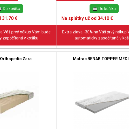
 31.70 €
Na splátky už od 34.10 €
na Váš prvý nákup Vám bude
Extra zľava -30% na Váš prvý nákup
 započítaná v košíku
automaticky započítaná v koš
 Orthopedic Zara
Matrac BENAB TOPPER MED