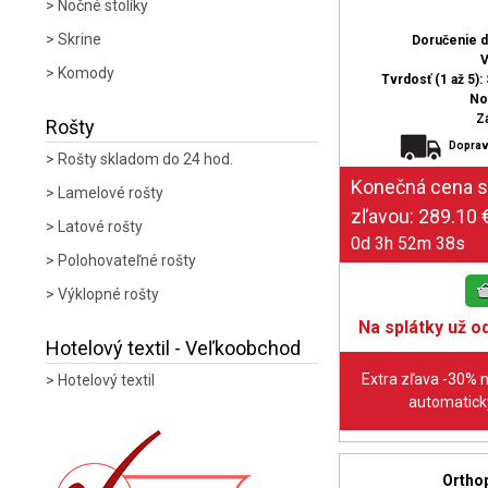
Nočné stolíky
Skrine
Doručenie 
V
Komody
Tvrdosť (1 až 5): 
No
Z
Rošty
Doprav
Rošty skladom do 24 hod.
Lamelové rošty
Latové rošty
0d 3h 52m 37s
Polohovateľné rošty
Výklopné rošty
Na splátky už od
Hotelový textil - Veľkoobchod
Extra zľava -30% 
Hotelový textil
automaticky
Orthop