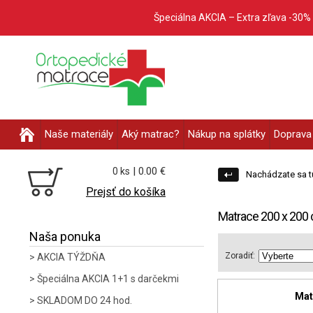
Špeciálna AKCIA – Extra zľava -30%
Naše materiály
Aký matrac?
Nákup na splátky
Doprava 
| 0.00 €
0 ks
Nachádzate sa t
Prejsť do košíka
Matrace 200 x 200
Naša ponuka
Zoradiť:
AKCIA TÝŽDŇA
Špeciálna AKCIA 1+1 s darčekmi
Mat
SKLADOM DO 24 hod.