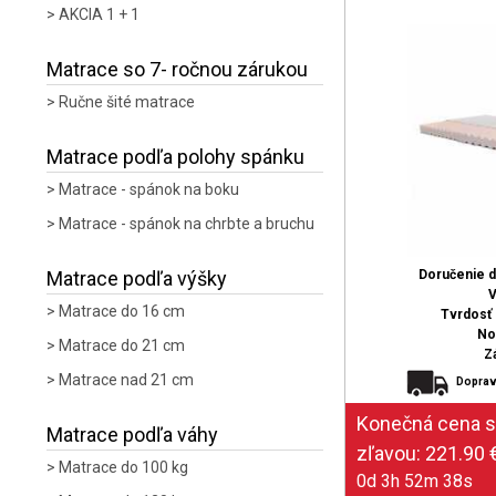
AKCIA 1 + 1
Matrace so 7- ročnou zárukou
Ručne šité matrace
Matrace podľa polohy spánku
Matrace - spánok na boku
Matrace - spánok na chrbte a bruchu
Matrace podľa výšky
Doručenie 
V
Matrace do 16 cm
Tvrdosť (
No
Matrace do 21 cm
Z
Matrace nad 21 cm
Doprav
Matrace podľa váhy
Matrace do 100 kg
0d 3h 52m 37s