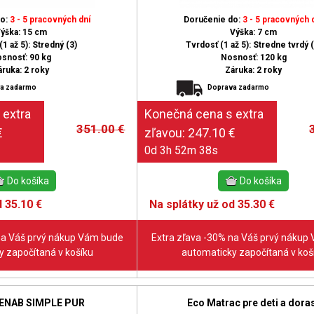
do:
3 - 5 pracovných dní
Doručenie do:
3 - 5 pracovných 
ýška: 15 cm
Výška: 7 cm
1 až 5): Stredný (3)
Tvrdosť (1 až 5): Stredne tvrdý (
snosť: 90 kg
Nosnosť: 120 kg
áruka: 2 roky
Záruka: 2 roky
a zadarmo
Doprava zadarmo
351.00
€
0d 3h 52m 37s
 35.10 €
Na splátky už od 35.30 €
na Váš prvý nákup Vám bude
Extra zľava -30% na Váš prvý nákup
 započítaná v košíku
automaticky započítaná v koš
BENAB SIMPLE PUR
Eco Matrac pre deti a dora