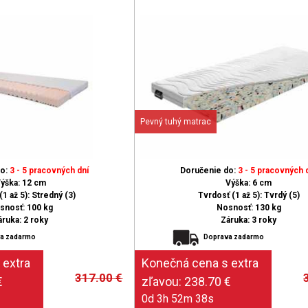
Pevný tuhý matrac
do:
3 - 5 pracovných dní
Doručenie do:
3 - 5 pracovných 
ýška: 12 cm
Výška: 6 cm
1 až 5): Stredný (3)
Tvrdosť (1 až 5): Tvrdý (5)
snosť: 100 kg
Nosnosť: 130 kg
áruka: 2 roky
Záruka: 3 roky
a zadarmo
Doprava zadarmo
317.00
€
0d 3h 52m 37s