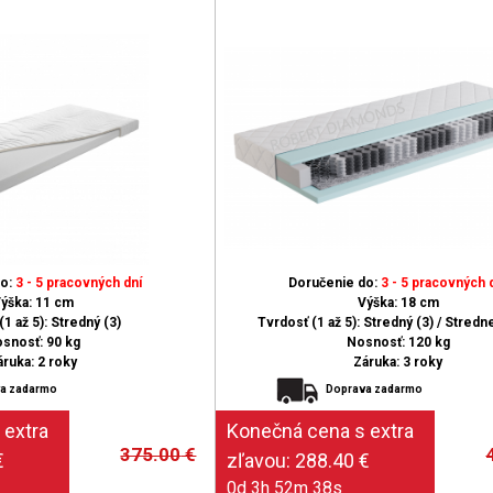
do:
3 - 5 pracovných dní
Doručenie do:
3 - 5 pracovných 
ýška: 11 cm
Výška: 18 cm
1 až 5): Stredný (3)
Tvrdosť (1 až 5): Stredný (3) / Stredne
snosť: 90 kg
Nosnosť: 120 kg
áruka: 2 roky
Záruka: 3 roky
a zadarmo
Doprava zadarmo
375.00
€
0d 3h 52m 37s