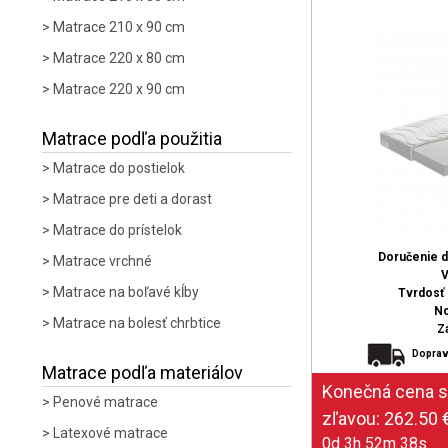
Matrace 210 x 90 cm
Matrace 220 x 80 cm
Matrace 220 x 90 cm
Matrace podľa použitia
Matrace do postielok
Matrace pre deti a dorast
Matrace do prístelok
Doručenie 
Matrace vrchné
V
Matrace na boľavé kĺby
Tvrdosť (
No
Matrace na bolesť chrbtice
Z
Doprav
Matrace podľa materiálov
Penové matrace
Latexové matrace
0d 3h 52m 37s