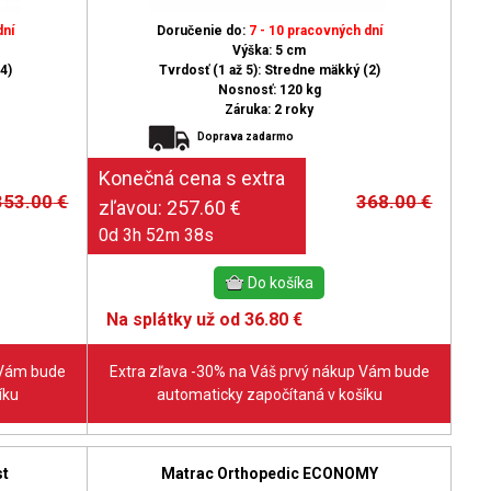
dní
Doručenie do:
7 - 10 pracovných dní
Výška: 5 cm
4)
Tvrdosť (1 až 5): Stredne mäkký (2)
Nosnosť: 120 kg
Záruka: 2 roky
Doprava zadarmo
353.00
€
368.00
€
0d 3h 52m 37s
Na splátky už od 36.80 €
 Vám bude
Extra zľava -30% na Váš prvý nákup Vám bude
íku
automaticky započítaná v košíku
st
Matrac Orthopedic ECONOMY