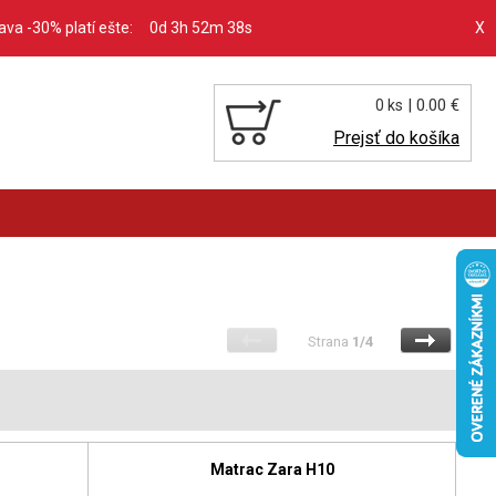
ľava -30% platí ešte:
0d 3h 52m 37s
X
| 0.00 €
0 ks
Prejsť do košíka
Strana
1/4
Matrac Zara H10