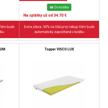
Na splátky už od 34.70 €
 Vám bude
Extra zľava -30% na Váš prvý nákup Vám bude
íku
automaticky započítaná v košíku
IUM
Topper VISCO LUX