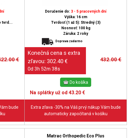
dní
Doručenie do:
3 - 5 pracovných dní
Výška: 16 cm
 tvrd...
Tvrdosť (1 až 5): Stredný (3)
Nosnosť: 100 kg
Záruka: 2 roky
Doprava zadarmo
422.00
€
432.00
€
0d 3h 52m 37s
Na splátky už od 43.20 €
 Vám bude
Extra zľava -30% na Váš prvý nákup Vám bude
íku
automaticky započítaná v košíku
Matrac Orthopedic Eco Plus