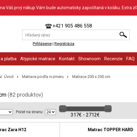
 na Váš prvý nákup Vám bude automaticky započítaná v košíku. Extra z
+421 905 486 558
Prihlásenie
|
Registrácia
a platba
Atypické matrace
Kontakt
Showroom
Recenzie
FAQ
u:
Úvod
Matrace podľa rozmeru
Matrace 200 x 200 cm
 cm
(82 produktov)
Počet na stranu:
317€ - 2712€
rac Zara H12
Matrac TOPPER HARD