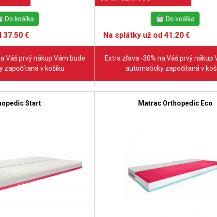
 37.50 €
Na splátky už od 41.20 €
na Váš prvý nákup Vám bude
Extra zľava -30% na Váš prvý nákup
 započítaná v košíku
automaticky započítaná v koš
hopedic Start
Matrac Orthopedic Eco