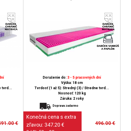
dní
Doručenie do:
3 - 5 pracovných dní
Výška: 18 cm
 tvrd...
Tvrdosť (1 až 5): Stredný (3) / Stredne tvrd...
Nosnosť: 120 kg
Záruka: 2 roky
Doprava zadarmo
491.00
€
496.00
€