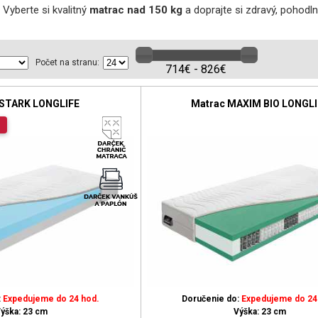
Vyberte si kvalitný
matrac nad 150 kg
a doprajte si zdravý, pohod
Počet na stranu:
714€ - 826€
 STARK LONGLIFE
Matrac MAXIM BIO LONGLI
:
Expedujeme do 24 hod.
Doručenie do:
Expedujeme do 24
ýška: 23 cm
Výška: 23 cm