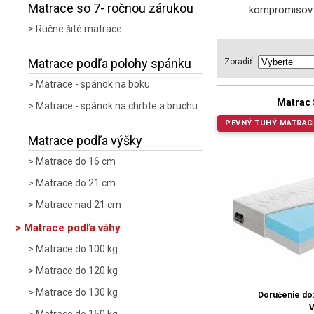
Matrace so 7- ročnou zárukou
kompromisov. 
Ručne šité matrace
Matrace podľa polohy spánku
Zoradiť:
Matrace - spánok na boku
Matrac
Matrace - spánok na chrbte a bruchu
PEVNÝ TUHÝ MATRAC
Matrace podľa výšky
Matrace do 16 cm
Matrace do 21 cm
Matrace nad 21 cm
Matrace podľa váhy
Matrace do 100 kg
Matrace do 120 kg
Matrace do 130 kg
Doručenie do
V