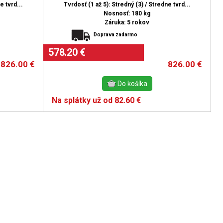
e tvrd...
Tvrdosť (1 až 5): Stredný (3) / Stredne tvrd...
Nosnosť: 180 kg
Záruka: 5 rokov
Doprava zadarmo
578.20 €
826.00
€
826.00
€
Na splátky už od 82.60 €