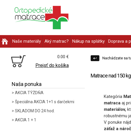
Naše materiály
Aký matrac?
Nákup na splátky
Doprava a p
0.00 €
Nachádzate sa tu
Prejsť do košíka
Matrace nad 150 kg
Naša ponuka
AKCIA TÝŽDŇA
Kategória
Mat
Špeciálna AKCIA 1+1 s darčekmi
matraca
aj pr
materiálov,
kt
SKLADOM DO 24 hod.
robustnému j
AKCIA 1 + 1
V ponuke náj
záťaž a náro