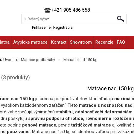
+421 905 486 558
Prihlásenie
|
Registrácia
latba
Atypické matrace
Kontakt
Showroom
Recenzie
FAQ
:
Úvod
Matrace podľa váhy
Matrace nad 150 kg
(3 produkty)
Matrace nad 150 kg
race nad 150 kg
je určená pre používateľov, ktorí hľadajú
maximáln
i vysokom každodennom zaťažení. Tieto
matrace s nosnosťou nad
oré zabezpečujú výnimočnú
stabilitu, odolnosť voči deformáciá
adru poskytujú
správnu podporu chrbtice, rovnomerné rozloženi
dete odolné
penové matrace
, pevné
taštičkové matrace
aj kvalitné
čné používanie.
Matrace nad 150 kg sú ideálnou voľbou pre zákazníkov