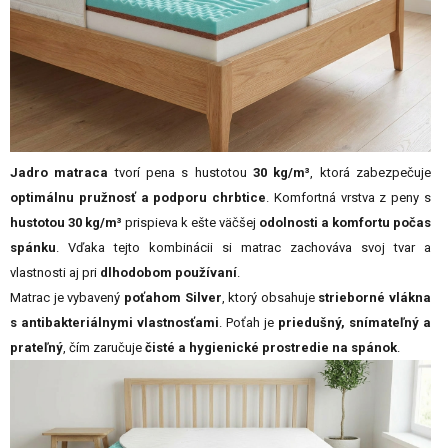
Jadro matraca
tvorí pena s hustotou
30 kg/m³
, ktorá zabezpečuje
optimálnu pružnosť a podporu chrbtice
. Komfortná vrstva z peny s
hustotou 30 kg/m³
prispieva k ešte väčšej
odolnosti a komfortu počas
spánku
. Vďaka tejto kombinácii si matrac zachováva svoj tvar a
vlastnosti aj pri
dlhodobom používaní
.
Matrac je vybavený
poťahom Silver
, ktorý obsahuje
strieborné vlákna
s antibakteriálnymi vlastnosťami
. Poťah je
priedušný, snímateľný a
prateľný
, čím zaručuje
čisté a hygienické prostredie na spánok
.