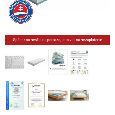
Spánok sa neráta na peniaze, je to vec na nezaplatenie