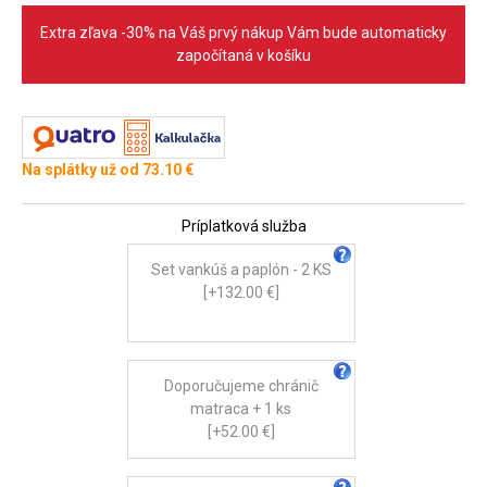
Extra zľava -30% na Váš prvý nákup Vám bude automaticky
započítaná v košíku
Na splátky už od 73.10 €
Príplatková služba
Set vankúš a paplón - 2 KS
[+132.00 €]
Doporučujeme chránič
matraca + 1 ks
[+52.00 €]