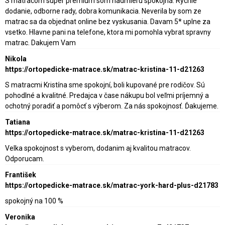
S matracom super premium som nadmieru spokojná. Rychle
dodanie, odborne rady, dobra komunikacia. Neverila by som ze
matrac sa da objednat online bez vyskusania. Davam 5* uplne za
vsetko. Hlavne pani na telefone, ktora mi pomohla vybrat spravny
matrac. Dakujem Vam
Nikola
https://ortopedicke-matrace.sk/matrac-kristina-11-d21263
S matracmi Kristína sme spokojní, boli kupované pre rodičov. Sú
pohodlné a kvalitné. Predajca v čase nákupu bol veľmi príjemný a
ochotný poradiť a pomôcť s výberom. Za nás spokojnosť. Ďakujeme.
Tatiana
https://ortopedicke-matrace.sk/matrac-kristina-11-d21263
Velka spokojnost s vyberom, dodanim aj kvalitou matracov.
Odporucam.
František
https://ortopedicke-matrace.sk/matrac-york-hard-plus-d21783
spokojný na 100 %
Veronika