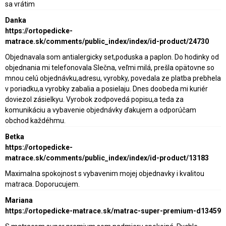
sa vrátim
Danka
https://ortopedicke-
matrace.sk/comments/public_index/index/id-product/24730
Objednavala som antialergicky set,poduska a paplon. Do hodinky od
objednania mi telefonovala Slečna, veľmi milá, prešla opätovne so
mnou celú objednávku,adresu, vyrobky, povedala ze platba prebhela
v poriadku,a vyrobky zabalia a posielaju. Dnes doobeda mi kuriér
doviezol zásielkyu. Vyrobok zodpovedá popisu,a teda za
komunikáciu a vybavenie objednávky ďakujem a odporúčam
obchod každéhmu.
Betka
https://ortopedicke-
matrace.sk/comments/public_index/index/id-product/13183
Maximalna spokojnost s vybavenim mojej objednavky i kvalitou
matraca. Doporucujem.
Mariana
https://ortopedicke-matrace.sk/matrac-super-premium-d13459