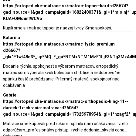
https://ortopedicke-matrace.sk/matrac-topper-hard-d25674?
gad_source=1&gad_campaignid=16822400371&_gl=1*mioinj*_
KUAFOMdunfWCVo
Kupili sme si matrac topper je naozaj tvrdy. Sme spokojni.
Katarína
https://ortopedicke-matrace.sk/matrac-fyzio-premium-
d26667?
_gl=1*1wt48d3*_up*MQ..*_ga*NTMxNTM1MzE1LjE3NTg3MzA4
Dodanie rýchle, spokojnosť s výberom matracov, ortopedický
matrac som vyberala kvôli bolestiam chrbtice a nedobrovoľne
spánku časté prebúdzanie. Príjemný materiál spokojnosť nad
očakávania
Gabriel
https://ortopedicke-matrace.sk/matrac-orthopedic-king-11--
darcek-1x-chranic-matraca-d26054?
gad_source=1&gad_campaignid=17325978954&_gl=1*nzagf2*_
Matrace sme kupovali pred rokom...splnilo nám očakávania...vrelo
odporúčam...profesionálny prístup...rýchle dodanie...skvelá cena...