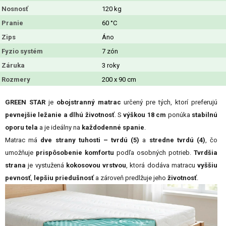
Nosnosť
120 kg
Pranie
60 °C
Zips
Áno
Fyzio systém
7 zón
Záruka
3 roky
Rozmery
200 x 90 cm
GREEN STAR
je
obojstranný matrac
určený pre tých, ktorí preferujú
pevnejšie ležanie a dlhú životnosť
. S
výškou 18 cm
ponúka
stabilnú
oporu tela
a je ideálny na
každodenné spanie
.
Matrac má
dve strany tuhosti – tvrdú (5)
a
stredne tvrdú (4)
, čo
umožňuje
prispôsobenie komfortu
podľa osobných potrieb.
Tvrdšia
strana
je vystužená
kokosovou vrstvou
, ktorá dodáva matracu
vyššiu
pevnosť
,
lepšiu priedušnosť
a zároveň predlžuje jeho
životnosť
.