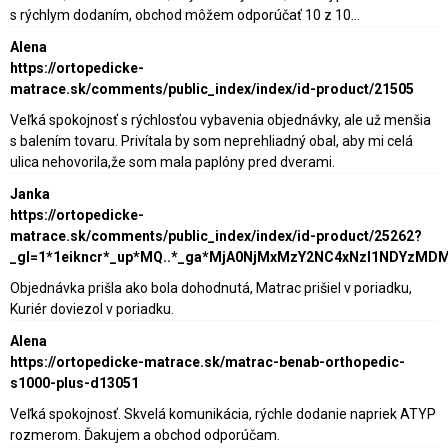
s rýchlym dodaním, obchod môžem odporúčať 10 z 10...
Alena
https://ortopedicke-
matrace.sk/comments/public_index/index/id-product/21505
Veľká spokojnosť s rýchlosťou vybavenia objednávky, ale už menšia
s balením tovaru. Privítala by som neprehliadný obal, aby mi celá
ulica nehovorila,že som mala paplóny pred dverami.
Janka
https://ortopedicke-
matrace.sk/comments/public_index/index/id-product/25262?
_gl=1*1eikncr*_up*MQ..*_ga*MjA0NjMxMzY2NC4xNzI1NDY
Objednávka prišla ako bola dohodnutá, Matrac prišiel v poriadku,
Kuriér doviezol v poriadku.
Alena
https://ortopedicke-matrace.sk/matrac-benab-orthopedic-
s1000-plus-d13051
Veľká spokojnosť. Skvelá komunikácia, rýchle dodanie napriek ATYP
rozmerom. Ďakujem a obchod odporúčam.