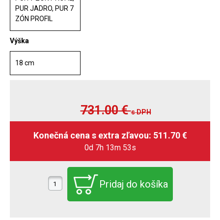
PUR JADRO, PUR 7
ZÓN PROFIL
Výška
18 cm
731.00
€
s DPH
0d 7h 13m 51s