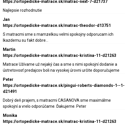
https://ortopedicke-matrace.sk/matrac-next-7-d21737
Najlepsie rozhodnutie
Jan
https://ortopedicke-matrace.sk/matrac-theodor-d13751
S matracmi sme s mamzelkou velmi spokojny odporucam ich
lkazdemu su fakt dobre…
Martin
https://ortopedicke-matrace.sk/matrac-kristina-11-d21263
Matrace Užívame už nejaký čas a sme s nimi spokojní dodanie a
ústretovosť predajcov boli na vysokej úrovni určite doporučujeme
Peter
https://ortopedicke-matrace.sk/pingui-roberts-diamonds-1--1-
d21491
Dobrý deň prajem, s matracmi CASANOVA sme maximálme
spokojní a vrelo odporúčame. Ďakujeme. Peter
Monika
https://ortopedicke-matrace.sk/matrac-kristina-11-d21263