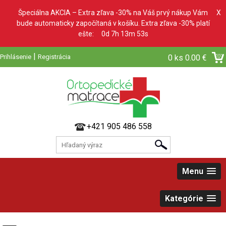
Špeciálna AKCIA – Extra zľava -30% na Váš prvý nákup Vám
X
bude automaticky započítaná v košíku. Extra zľava -30% platí
ešte:
0d 7h 13m 51s
|
Prihlásenie
Registrácia
0 ks
0.00 €
+421 905 486 558
Menu
Kategórie