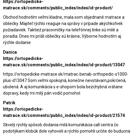
https://ortopedicke-
matrace.sk/comments/public_index/index/id-product/
Obchod hodnotím veľmi kladne, mala som objednané matrace a
obliečky. Majiteľ rýchlo reaguje na správy v prípade akýchkoľvek
požiadaviek. Taktiež pracovníčky na telefónnej linke sú milé a
poradia. Dnes mi prišli obliečky sú krásne, Výborne hodnotím aj
rýchle dodanie
Danica
https://ortopedicke-
matrace.sk/comments/public_index/index/id-product/13047
https://ortopedicke-matrace.sk/matrac-benab-orthopedic-s1000-
plus-d13047 Som veľmi spokojná, konečne nevstávam,pokrčená,
ubolená. A aj komunikácia s e-shopom bola bezchybná vrátane
dopravy, kedy mi milý pán vodič pomohol.
Patrik
https://ortopedicke-
matrace.sk/comments/public_index/index/id-product/21574
Skvelý rýchly spôsob dodania milá komunikácia call centra čo
podotýkam klobúk dole vyhoveli a rýchlo pomohli určite do buducna