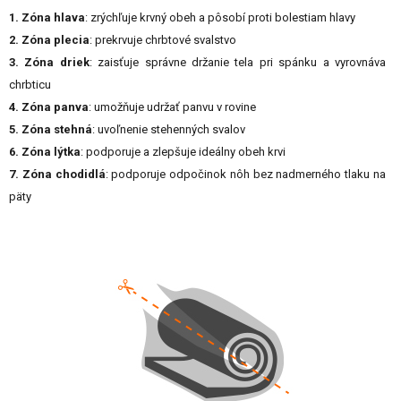
1. Zóna hlava
: zrýchľuje krvný obeh a pôsobí proti bolestiam hlavy
2. Zóna plecia
: prekrvuje chrbtové svalstvo
3. Zóna driek
: zaisťuje správne držanie tela pri spánku a vyrovnáva
chrbticu
4. Zóna panva
: umožňuje udržať panvu v rovine
5. Zóna stehná
: uvoľnenie stehenných svalov
6. Zóna lýtka
: podporuje a zlepšuje ideálny obeh krvi
7. Zóna chodidlá
: podporuje odpočinok nôh bez nadmerného tlaku na
päty