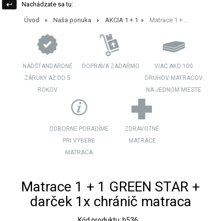
Nachádzate sa tu:
Úvod
Naša ponuka
AKCIA 1 + 1
Matrace 1 + ...
NADŠTANDARDNÉ
DOPRAVA ZADARMO
VIAC AKO 100
ZÁRUKY AŽ DO 5
DRUHOV MATRACOV
ROKOV
NA JEDNOM MIESTE
ODBORNE PORADÍME
ZDRAVOTNÉ
PRI VÝBERE
MATRACE
MATRACA
Matrace 1 + 1 GREEN STAR +
darček 1x chránič matraca
Kód produktu: b536