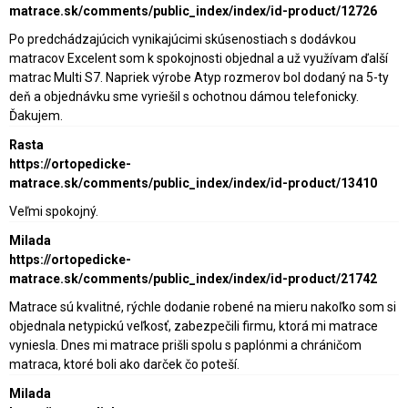
matrace.sk/comments/public_index/index/id-product/12726
Po predchádzajúcich vynikajúcimi skúsenostiach s dodávkou
matracov Excelent som k spokojnosti objednal a už využívam ďalší
matrac Multi S7. Napriek výrobe Atyp rozmerov bol dodaný na 5-ty
deň a objednávku sme vyriešil s ochotnou dámou telefonicky.
Ďakujem.
Rasta
https://ortopedicke-
matrace.sk/comments/public_index/index/id-product/13410
Veľmi spokojný.
Milada
https://ortopedicke-
matrace.sk/comments/public_index/index/id-product/21742
Matrace sú kvalitné, rýchle dodanie robené na mieru nakoľko som si
objednala netypickú veľkosť, zabezpečili firmu, ktorá mi matrace
vyniesla. Dnes mi matrace prišli spolu s paplónmi a chráničom
matraca, ktoré boli ako darček čo poteší.
Milada