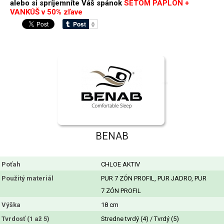
alebo si spríjemníte Váš spánok
SETOM PAPLÓN +
VANKÚŠ v 50% zľave
BENAB
Poťah
CHLOE AKTIV
Použitý materiál
PUR 7 ZÓN PROFIL, PUR JADRO, PUR
7 ZÓN PROFIL
Výška
18 cm
Tvrdosť (1 až 5)
Stredne tvrdý (4) / Tvrdý (5)