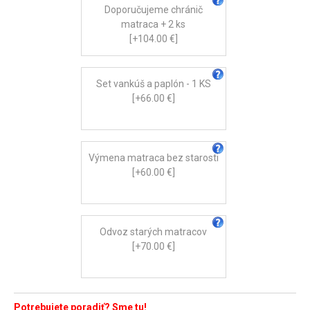
Doporučujeme chránič
matraca + 2 ks
[+104.00 €]
Set vankúš a paplón - 1 KS
[+66.00 €]
Výmena matraca bez starosti
[+60.00 €]
Odvoz starých matracov
[+70.00 €]
Potrebujete poradiť? Sme tu!