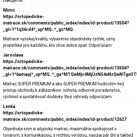
Ďakujeme...
Mimo
https://ortopedicke-
matrace.sk/comments/public_index/index/id-product/13504?
_gl=1*1q36rd4*_up*MQ..*_gs*MQ..
Matrace vysokej kvality, vybavenie objednávky rýchle, ceny
priateľské pre každého, kto chce dobre spať. Odporúčam
Jaroslava
https://ortopedicke-
matrace.sk/comments/public_index/index/id-product/13504?
_gl=1*6amapj*_up*MQ..*_ga*MTQwMjc4MjUzNS4xNzQwNTgxO
Matrac SUPER PREMIUM a ako SUPER PREMIUM hodnotím tiež
prístup obchodu k zákazníkovi: ochota, odborné poradenstvo,
rýchlosť a spoľahlivosť dodávky. Bez výhrady odporúčam.
Lenka
https://ortopedicke-
matrace.sk/comments/public_index/index/id-product/12627
Objednala som si atypický matrac, maximálna spokojnosť s
tovarom, s komunikáciou, s rýchlou výrobou, naozaj pár dní a taktiež