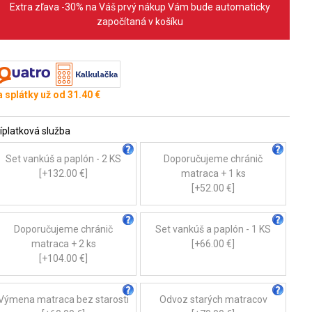
Extra zľava -30% na Váš prvý nákup Vám bude automaticky
započítaná v košíku
 splátky už od 31.40 €
íplatková služba
Set vankúš a paplón - 2 KS
Doporučujeme chránič
[+132.00 €]
matraca + 1 ks
[+52.00 €]
Doporučujeme chránič
Set vankúš a paplón - 1 KS
matraca + 2 ks
[+66.00 €]
[+104.00 €]
Výmena matraca bez starosti
Odvoz starých matracov