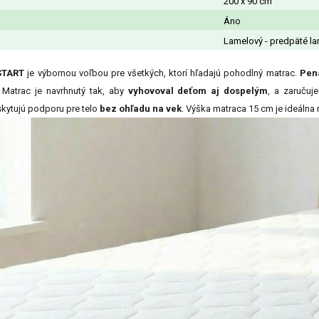
200 x 90 cm
Áno
Lamelový - predpäté la
START
je výbornou voľbou pre všetkých, ktorí hľadajú pohodlný matrac.
Pen
Matrac je navrhnutý tak, aby
vyhovoval deťom aj dospelým
, a zaručuj
kytujú podporu pre telo
bez ohľadu na vek
. Výška matraca 15 cm je ideálna