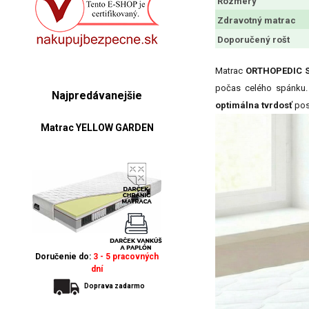
Rozmery
Zdravotný matrac
Doporučený rošt
Matrac
ORTHOPEDIC 
počas celého spánku. 
Najpredávanejšie
optimálna tvrdosť
pos
Matrac YELLOW GARDEN
Doručenie do:
3 - 5 pracovných
dní
Doprava zadarmo