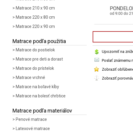
Matrace 210 x 90 cm
Matrace 220 x 80 cm
Matrace 220 x 90 cm
Matrace podľa použitia
Matrace do postielok
Upozorniť na zníž
Matrace pre deti a dorast
Poslať známemu n
Matrace do prístelok
Zobraziť obľúben
Matrace vrchné
Zobraziť porovná
Matrace na boľavé kĺby
Matrace na bolesť chrbtice
Matrace podľa materiálov
Penové matrace
Latexové matrace