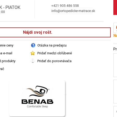
Nájdi svoj rošt.
Na
enie ceny
Otázka na predajcu
Pr
a e-mail
Pridať medzi obľúbené
é produkty
Pridať do porovnávača
vač