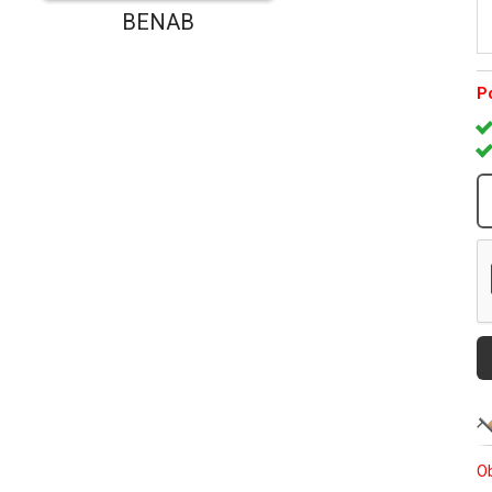
BENAB
Po
Ob