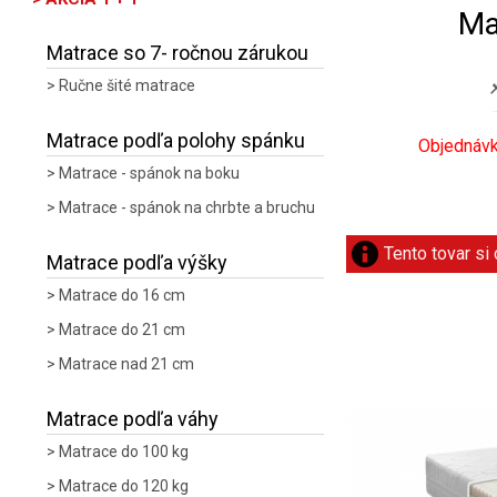
Ma
Matrace so 7- ročnou zárukou
Ručne šité matrace
Matrace podľa polohy spánku
Objednávk
Matrace - spánok na boku
Matrace - spánok na chrbte a bruchu
Tento tovar si
Matrace podľa výšky
Matrace do 16 cm
Matrace do 21 cm
Matrace nad 21 cm
Matrace podľa váhy
Matrace do 100 kg
Matrace do 120 kg