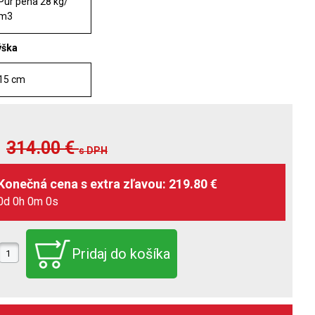
Pur pena 28 kg/
m3
ýška
15 cm
314.00
€
s DPH
0d 0h 0m 0s