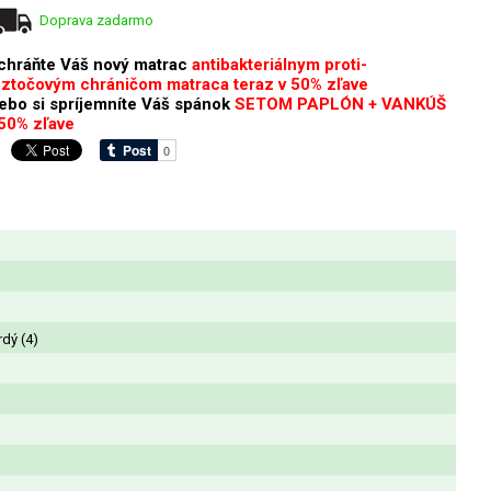
Doprava zadarmo
chráňte Váš nový matrac
antibakteriálnym proti-
oztočovým chráničom matraca teraz v 50% zľave
lebo si spríjemníte Váš spánok
SETOM PAPLÓN + VANKÚŠ
 50% zľave
rdý (4)