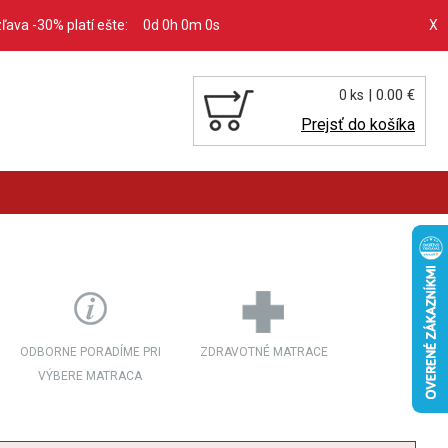
zľava -30% platí ešte:
0d 0h 0m 0s
X
| 0.00 €
0 ks
Prejsť do košíka
ODBORNE PORADÍME PRI
ZDRAVOTNÉ MATRACE
VÝBERE MATRACA