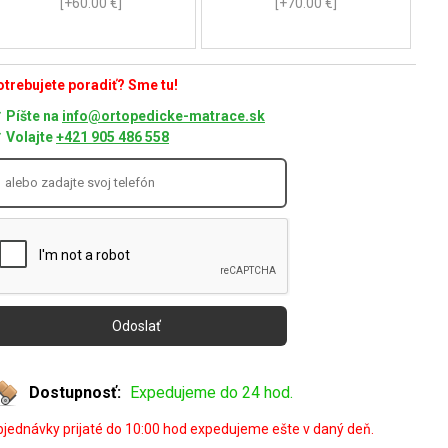
[+60.00 €]
[+70.00 €]
trebujete poradiť? Sme tu!
Píšte na
info@ortopedicke-matrace.sk
Volajte
+421 905 486 558
Dostupnosť:
Expedujeme do 24 hod.
jednávky prijaté do 10:00 hod expedujeme ešte v daný deň.