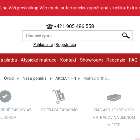
% na Váš prvý nákup Vám bude automaticky započítaná v košíku. Extra 
+421 905 486 558
Prihlásenie
|
Registrácia
a platba
Atypické matrace
Kontakt
Showroom
Recenzie
FAQ
u:
Úvod
Naša ponuka
AKCIA 1 + 1
Matrac Ortho...
RDNÉ ZÁRUKY AŽ
DOPRAVA ZADARMO
VIAC AKO 100 DRUHOV
 5 ROKOV
MATRACOV NA JEDNOM
MIESTE