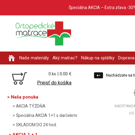
Špeciálna AKCIA – Extra zľava -30
Naše materiály
Aký matrac?
Nákup na splátky
Doprava 
| 0.00 €
0 ks
Nachádzate sa t
Prejsť do košíka
Naša ponuka
AKCIA TÝŽDŇA
NADŠTANDA
DO
Špeciálna AKCIA 1+1 s darčekmi
SKLADOM DO 24 hod.
AKCIA 1 + 1