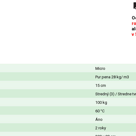
O
r
a
v
Micro
Pur pena 28 kg/ m3
15 cm
Stredný (3) / Stredne tv
100 kg
60 °C
Áno
2 roky