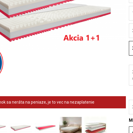
ok sa neráta na peniaze, je to vec na nezaplatenie
Ma