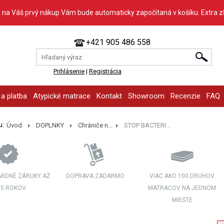
% na Váš prvý nákup Vám bude automaticky započítaná v košíku. Extra 
+421 905 486 558
Prihlásenie
|
Registrácia
a platba
Atypické matrace
Kontakt
Showroom
Recenzie
FAQ
u:
Úvod
DOPLNKY
Chrániče n...
STOP BACTERI...
RDNÉ ZÁRUKY AŽ
DOPRAVA ZADARMO
VIAC AKO 100 DRUHOV
 5 ROKOV
MATRACOV NA JEDNOM
MIESTE