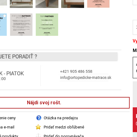
V
Ma
Nájdi svoj rošt.
enie ceny
Otázka na predajcu
a e-mail
Pridať medzi obľúbené
é produkty
Pridať do porovnávača