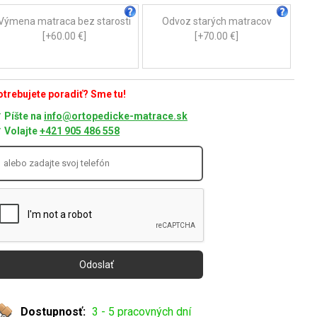
Výmena matraca bez starosti
Odvoz starých matracov
[+60.00 €]
[+70.00 €]
trebujete poradiť? Sme tu!
Píšte na
info@ortopedicke-matrace.sk
Volajte
+421 905 486 558
Dostupnosť:
3 - 5 pracovných dní