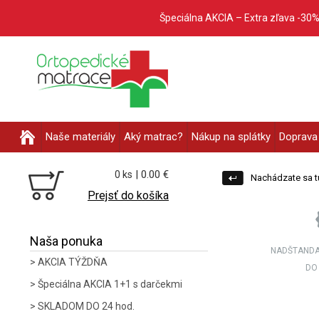
Špeciálna AKCIA – Extra zľava -30
Naše materiály
Aký matrac?
Nákup na splátky
Doprava 
| 0.00 €
0 ks
Nachádzate sa t
Prejsť do košíka
Naša ponuka
NADŠTANDA
AKCIA TÝŽDŇA
DO
Špeciálna AKCIA 1+1 s darčekmi
SKLADOM DO 24 hod.