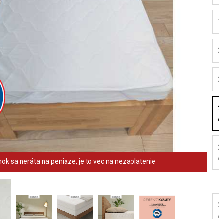
ok sa neráta na peniaze, je to vec na nezaplatenie