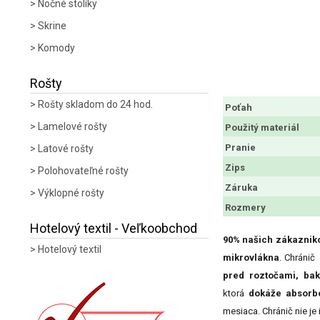
Nočné stolíky
Skrine
Komody
Rošty
Rošty skladom do 24 hod.
Poťah
Lamelové rošty
Použitý materiál
Pranie
Latové rošty
Zips
Polohovateľné rošty
Záruka
Výklopné rošty
Rozmery
Hotelový textil - Veľkoobchod
90% našich zákaznik
Hotelový textil
mikrovlákna
. Chránič
pred roztočami, bak
ktorá
dokáže absorbo
mesiaca. Chránič nie je 