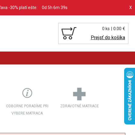
zľava -30% platí ešte:
0d 5h 6m 37s
X
| 0.00 €
0 ks
Prejsť do košíka
ODBORNE PORADÍME PRI
ZDRAVOTNÉ MATRACE
VÝBERE MATRACA