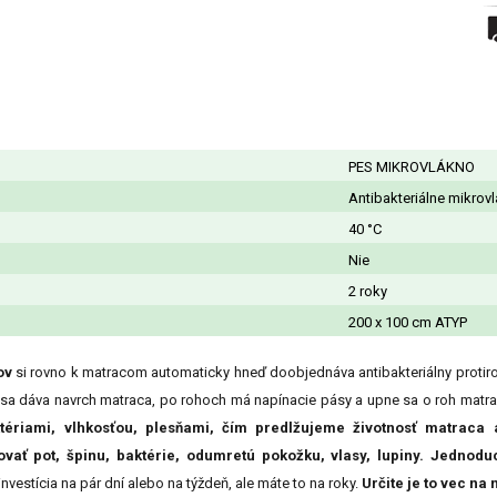
PES MIKROVLÁKNO
Antibakteriálne mikrov
40 °C
Nie
2 roky
200 x 100 cm ATYP
ov
si rovno k matracom automaticky hneď doobjednáva antibakteriálny protiro
 sa dáva navrch matraca, po rohoch má napínacie pásy a upne sa o roh matra
tériami, vlhkosťou, plesňami, čím predlžujeme životnosť matraca
vať pot, špinu, baktérie, odumretú pokožku, vlasy, lupiny.
Jednoduc
investícia na pár dní alebo na týždeň, ale máte to na roky.
Určite je to vec na