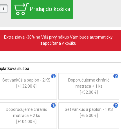
Extra zľava -30% na Váš prvý nákup Vám bude automaticky
započítaná v košíku
íplatková služba
Set vankúš a paplón - 2 KS
Doporučujeme chránič
[+132.00 €]
matraca + 1 ks
[+52.00 €]
Doporučujeme chránič
Set vankúš a paplón - 1 KS
matraca + 2 ks
[+66.00 €]
[+104.00 €]