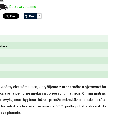
Doprava zadarmo
lákno
ztočový chránič matraca, ktorý
šijeme z moderného trojvrstvového
ca a je na pevno,
nešmýka sa po povrchu matraca
.
Chráni matrac
 a zvyšujeme hygienu lôžka
, pretože mikrovlákno je taká textília,
há údržba chrániča
, perieme na 40°C, podľa potreby, dvakrát do
 nezaplatenie.