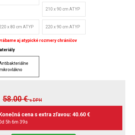
210 x 90 cm ATYP
220 x 80 cm ATYP
220 x 90 cm ATYP
yrábame aj atypické rozmery chráničov
teriály
Antibakteriálne
mikrovlákno
58.00
€
s DPH
0d 5h 6m 37s