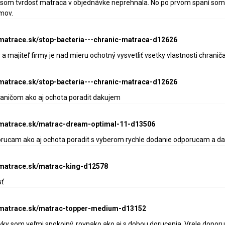
i som tvrdosť matraca v objednávke neprehnala. No po prvom spaní som 
mov.
-matrace.sk/stop-bacteria---chranic-matraca-d12626
 a majiteľ firmy je nad mieru ochotný vysvetliť vsetky vlastnosti chranič
-matrace.sk/stop-bacteria---chranic-matraca-d12626
raničom ako aj ochota poradit dakujem
e-matrace.sk/matrac-dream-optimal-11-d13506
orucam ako aj ochota poradit s vyberom rychle dodanie odporucam a d
-matrace.sk/matrac-king-d12578
sť
e-matrace.sk/matrac-topper-medium-d13152
ky som veľmi spokojný, rovnako ako aj s dobou dorucenia. Vrele doporu