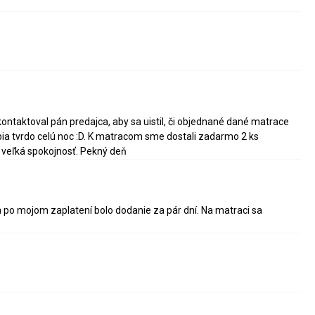
taktoval pán predajca, aby sa uistil, či objednané dané matrace
pia tvrdo celú noc :D. K matracom sme dostali zadarmo 2 ks
s veľká spokojnosť. Pekný deň
po mojom zaplatení bolo dodanie za pár dní. Na matraci sa