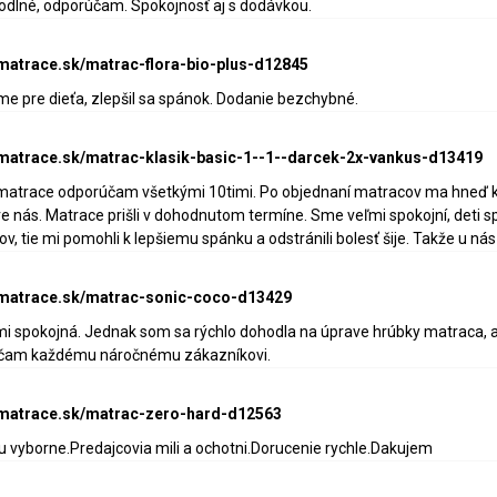
odlné, odporúčam. Spokojnosť aj s dodávkou.
-matrace.sk/matrac-flora-bio-plus-d12845
sme pre dieťa, zlepšil sa spánok. Dodanie bezchybné.
-matrace.sk/matrac-klasik-basic-1--1--darcek-2x-vankus-d13419
matrace odporúčam všetkými 10timi. Po objednaní matracov ma hneď kon
re nás. Matrace prišli v dohodnutom termíne. Sme veľmi spokojní, deti s
, tie mi pomohli k lepšiemu spánku a odstránili bolesť šije. Takže u ná
e-matrace.sk/matrac-sonic-coco-d13429
 spokojná. Jednak som sa rýchlo dohodla na úprave hrúbky matraca, a 
rúčam každému náročnému zákazníkovi.
-matrace.sk/matrac-zero-hard-d12563
 vyborne.Predajcovia mili a ochotni.Dorucenie rychle.Dakujem