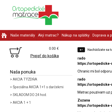
Naše materiály
Aký matrac?
Nákup na splátky
Doprava a p
0.00 €
Nachádzate sa tu
Prejsť do košíka
rado
https://ortopedicke
Naša ponuka
Chranic mi bol odporu
AKCIA TÝŽDŇA
rado
https://ortopedick
Špeciálna AKCIA 1+1 s darčekmi
Matrac pouzivam uz po
SKLADOM DO 24 hod.
Zuzana
AKCIA 1 + 1
https://ortopedick