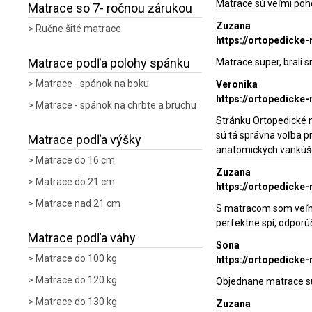
Matrace sú veľmi poh
Matrace so 7- ročnou zárukou
Zuzana
Ručne šité matrace
https://ortopedicke
Matrace podľa polohy spánku
Matrace super, brali 
Matrace - spánok na boku
Veronika
https://ortopedicke
Matrace - spánok na chrbte a bruchu
Stránku Ortopedické 
sú tá správna voľba p
Matrace podľa výšky
anatomických vankúšov
Matrace do 16 cm
Zuzana
Matrace do 21 cm
https://ortopedick
Matrace nad 21 cm
S matracom som veľmi
perfektne spí, odpo
Matrace podľa váhy
Sona
Matrace do 100 kg
https://ortopedicke
Matrace do 120 kg
Objednane matrace su
Matrace do 130 kg
Zuzana