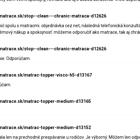
-matrace.sk/stop--clean---chranic-matraca-d12626
ič spolu s matracmi. objednávka cez net, následná telefonická konzult
lémový nákup a spokojnosť. môžeme odporučiť ako matrace, tak aj chrán
-matrace.sk/stop--clean---chranic-matraca-d12626
nie. Odporúčam.
-matrace.sk/matrac-topper-visco-h5-d13167
účam.
e-matrace.sk/matrac-topper-medium-d13165
e-matrace.sk/matrac-topper-medium-d13152
la len na prechodné prespávanie u rodičov. Je výborný. Môžem len odpo