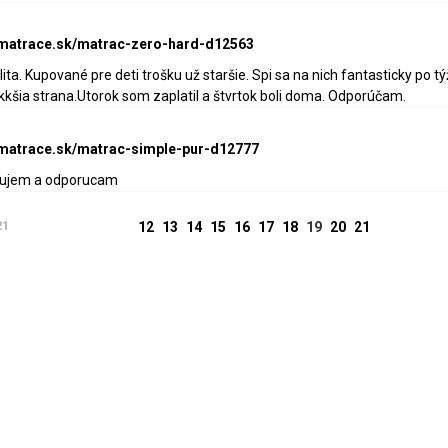
-matrace.sk/matrac-zero-hard-d12563
ta. Kupované pre deti trošku už staršie. Spi sa na nich fantasticky po 
äkkšia strana.Utorok som zaplatil a štvrtok boli doma. Odporúčam.
-matrace.sk/matrac-simple-pur-d12777
akujem a odporucam
21
12
13
14
15
16
17
18
19
20
21