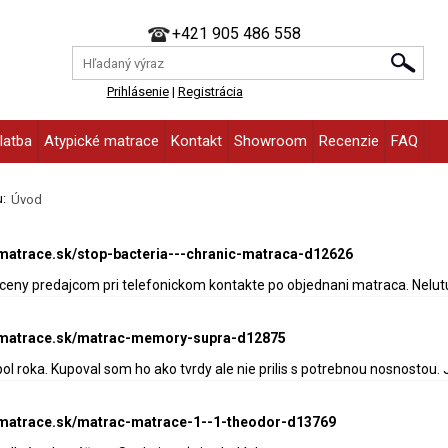
+421 905 486 558
Prihlásenie
|
Registrácia
latba
Atypické matrace
Kontakt
Showroom
Recenzie
FAQ
:
Úvod
-matrace.sk/stop-bacteria---chranic-matraca-d12626
ceny predajcom pri telefonickom kontakte po objednani matraca. Nelut
e-matrace.sk/matrac-memory-supra-d12875
l roka. Kupoval som ho ako tvrdy ale nie prilis s potrebnou nosnostou. 
e-matrace.sk/matrac-matrace-1--1-theodor-d13769