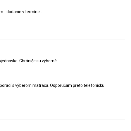
m - dodanie v termíne ,
bjednavke. Chrániče su výborné.
 poradí s výberom matraca. Odporúčam preto telefonicku