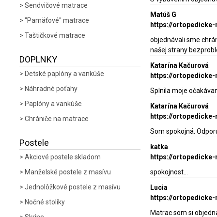
Sendvičové matrace
Matúš G
"Pamäťové" matrace
https://ortopedicke
Taštičkové matrace
objednávali sme chrán
našej strany bezprob
DOPLNKY
Katarína Kačurová
Detské paplóny a vankúše
https://ortopedicke
Náhradné poťahy
Splnila moje očakáva
Paplóny a vankúše
Katarína Kačurová
https://ortopedicke
Chrániče na matrace
Som spokojná. Odpor
Postele
katka
Akciové postele skladom
https://ortopedick
Manželské postele z masívu
spokojnost...
Jednolôžkové postele z masívu
Lucia
https://ortopedick
Nočné stolíky
Matrac som si objedna