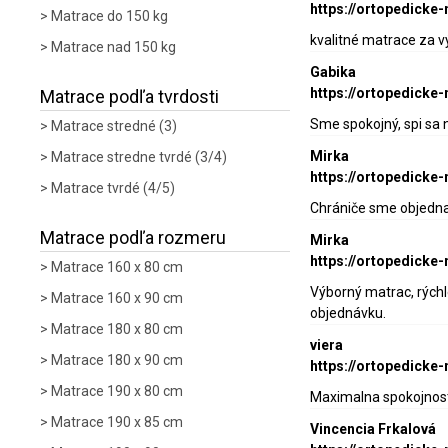
https://ortopedick
Matrace do 150 kg
kvalitné matrace za v
Matrace nad 150 kg
Gabika
https://ortopedicke
Matrace podľa tvrdosti
Sme spokojný, spi sa
Matrace stredné (3)
Mirka
Matrace stredne tvrdé (3/4)
https://ortopedicke
Matrace tvrdé (4/5)
Chrániče sme objednav
Matrace podľa rozmeru
Mirka
https://ortopedicke
Matrace 160 x 80 cm
Výborný matrac, rých
Matrace 160 x 90 cm
objednávku.
Matrace 180 x 80 cm
viera
Matrace 180 x 90 cm
https://ortopedicke
Matrace 190 x 80 cm
Maximalna spokojnost
Matrace 190 x 85 cm
Vincencia Frkalová