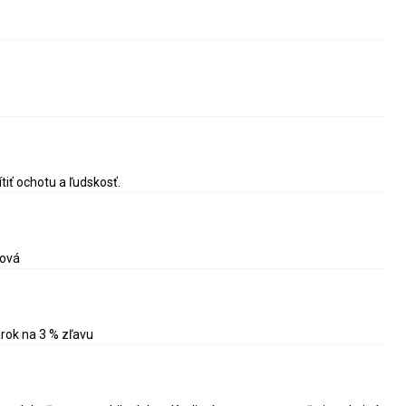
tiť ochotu a ľudskosť.
rová
rok na 3 % zľavu