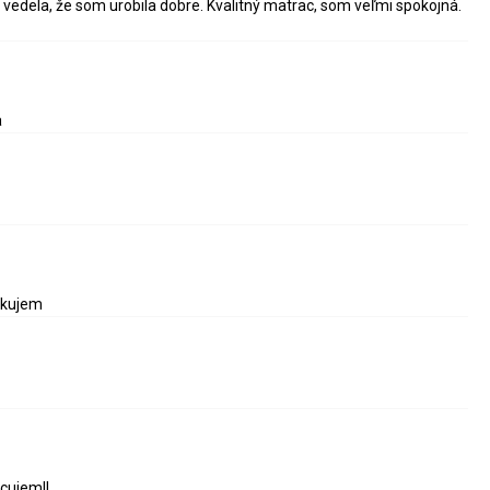
vedela, že som urobila dobre. Kvalitný matrac, som veľmi spokojná.
a
akujem
cujem!!