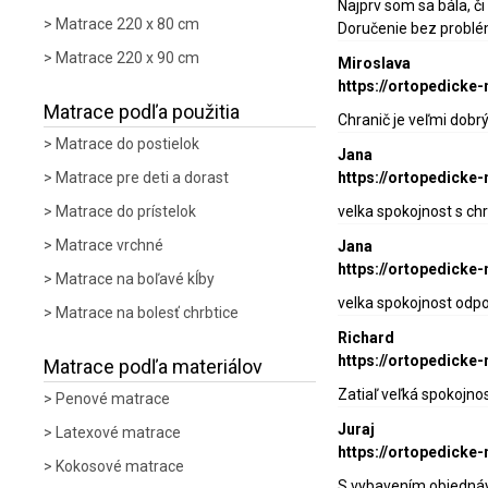
Najprv som sa bála, č
Matrace 220 x 80 cm
Doručenie bez problé
Matrace 220 x 90 cm
Miroslava
https://ortopedicke
Matrace podľa použitia
Chranič je veľmi dobrý
Matrace do postielok
Jana
Matrace pre deti a dorast
https://ortopedicke
Matrace do prístelok
velka spokojnost s ch
Matrace vrchné
Jana
https://ortopedick
Matrace na boľavé kĺby
velka spokojnost odp
Matrace na bolesť chrbtice
Richard
https://ortopedicke
Matrace podľa materiálov
Zatiaľ veľká spokojno
Penové matrace
Juraj
Latexové matrace
https://ortopedick
Kokosové matrace
S vybavením objednáv