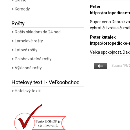
Skrine
Peter
Komody
https://ortopedicke
Super cena.Dobra kvali
Rošty
vybrat či tvrdsia či m
Rošty skladom do 24 hod.
Peter kutalek
Lamelové rošty
https://ortopedicke
Latové rošty
Velka spokojnost. D
Polohovateľné rošty
Strana
19/
Výklopné rošty
Hotelový textil - Veľkoobchod
Hotelový textil