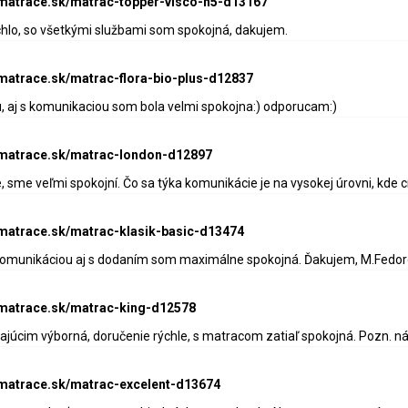
-matrace.sk/matrac-topper-visco-h5-d13167
chlo, so všetkými službami som spokojná, dakujem.
-matrace.sk/matrac-flora-bio-plus-d12837
, aj s komunikaciou som bola velmi spokojna:) odporucam:)
e-matrace.sk/matrac-london-d12897
 sme veľmi spokojní. Čo sa týka komunikácie je na vysokej úrovni, kde cí
-matrace.sk/matrac-klasik-basic-d13474
 komunikáciou aj s dodaním som maximálne spokojná. Ďakujem, M.Fedo
-matrace.sk/matrac-king-d12578
júcim výborná, doručenie rýchle, s matracom zatiaľ spokojná. Pozn. ná
-matrace.sk/matrac-excelent-d13674