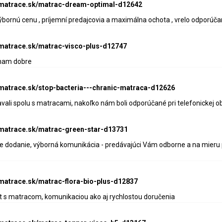
e-matrace.sk/matrac-dream-optimal-d12642
ýbornú cenu , príjemní predajcovia a maximálna ochota , vrelo odporúča
-matrace.sk/matrac-visco-plus-d12747
 nam dobre
-matrace.sk/stop-bacteria---chranic-matraca-d12626
ali spolu s matracami, nakoľko nám boli odporúčané pri telefonickej o
-matrace.sk/matrac-green-star-d13731
le dodanie, výborná komunikácia - predávajúci Vám odborne a na mieru
-matrace.sk/matrac-flora-bio-plus-d12837
 s matracom, komunikaciou ako aj rychlostou doručenia