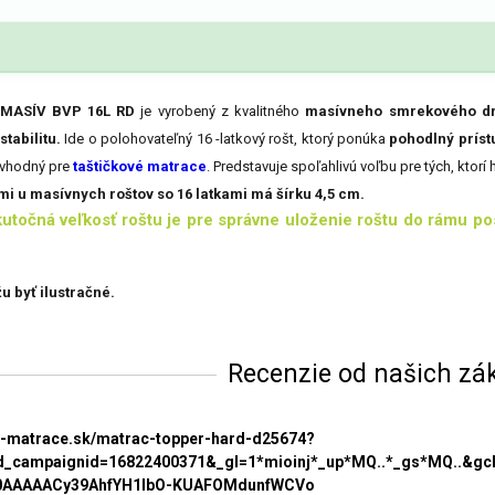
ý MASÍV BVP 16L RD
je vyrobený z kvalitného
masívneho smrekového d
stabilitu.
Ide o polohovateľný 16 -latkový rošt, ktorý ponúka
pohodlný príst
 vhodný pre
taštičkové matrace
. Predstavuje spoľahlivú voľbu pre tých, ktorí 
i u masívnych roštov so 16 latkami má šírku 4,5 cm.
očná veľkosť roštu je pre správne uloženie roštu do rámu post
 byť ilustračné.
Recenzie od našich zá
ke-matrace.sk/matrac-topper-hard-d25674?
_campaignid=16822400371&_gl=1*mioinj*_up*MQ..*_gs*MQ..&g
0AAAAACy39AhfYH1lbO-KUAFOMdunfWCVo