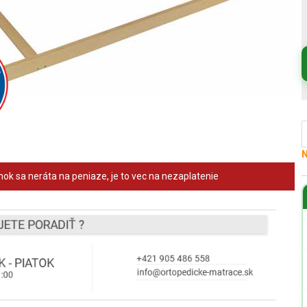
N
ok sa neráta na peniaze, je to vec na nezaplatenie