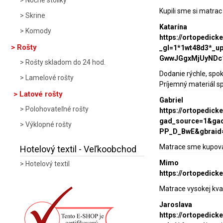
Nočné stolíky
Kupili sme si matrac
Skrine
Katarína
Komody
https://ortopedic
Rošty
_gl=1*1wt48d3*_
GwwJGgxMjUyNDc
Rošty skladom do 24 hod.
Dodanie rýchle, spo
Lamelové rošty
Príjemný materiál s
Latové rošty
Gabriel
Polohovateľné rošty
https://ortopedic
gad_source=1&gad
Výklopné rošty
PP_D_BwE&gbraid
Matrace sme kupovali
Hotelový textil - Veľkoobchod
Mimo
Hotelový textil
https://ortopedic
Matrace vysokej kva
Jaroslava
https://ortopedic