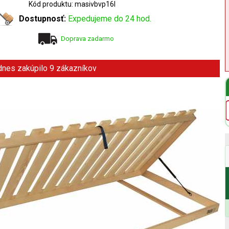
Kód produktu: masivbvp16l
Dostupnosť:
Expedujeme do 24 hod.
Doprava zadarmo
 dnes zakúpilo 9 zákazníkov