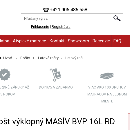
+421 905 486 558
Prihlásenie
|
Registrácia
latba
Atypické matrace
Kontakt
Showroom
Recenzie
FAQ
:
Úvod
Rošty
Latové rošty
Latový roš...
RDNÉ ZÁRUKY AŽ
DOPRAVA ZADARMO
VIAC AKO 100 DRUHOV
 5 ROKOV
MATRACOV NA JEDNOM
MIESTE
rošt výklopný MASÍV BVP 16L RD