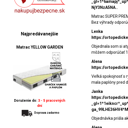
_gl=1*6amapj*_
NjY3NzA5NA..
Matrac SUPER PREMIU
Bez výhrady odpor
Lenka
Najpredávanejšie
https://ortopedic
Objednala som si at
Matrac YELLOW GARDEN
môžem odporúčať 10 
Alena
https://ortopedic
Veľká spokojnosť s r
mala paplóny pred d
Janka
https://ortopedic
Doručenie do:
3 - 5 pracovných
_gl=1*1eikncr*_
dní
ga_99LHE36HV4*
Doprava zadarmo
Objednávka prišla ak
Alena