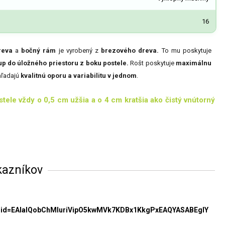
16
reva
a
bočný rám
je vyrobený z
brezového dreva.
To mu poskytuje
up do úložného priestoru z boku postele.
Rošt poskytuje
maximálnu
hľadajú
kvalitnú oporu a variabilitu v jednom
.
ele vždy o 0,5 cm užšia a o 4 cm kratšia ako čistý vnútorný
kazníkov
clid=EAIaIQobChMIuriVipO5kwMVk7KDBx1KkgPxEAQYASABEgIY