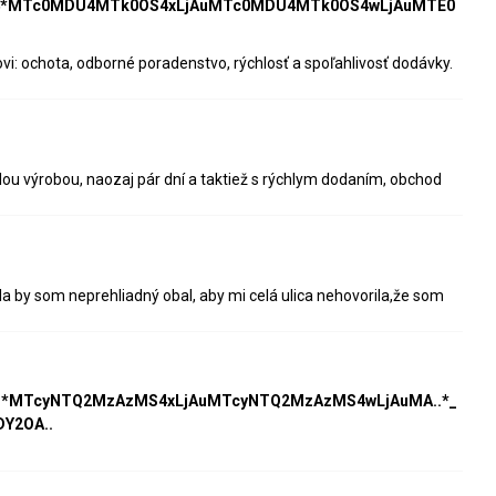
HV4*MTc0MDU4MTk0OS4xLjAuMTc0MDU4MTk0OS4wLjAuMTE0
 ochota, odborné poradenstvo, rýchlosť a spoľahlivosť dodávky.
ou výrobou, naozaj pár dní a taktiež s rýchlym dodaním, obchod
la by som neprehliadný obal, aby mi celá ulica nehovorila,že som
CS*MTcyNTQ2MzAzMS4xLjAuMTcyNTQ2MzAzMS4wLjAuMA..*_
Y2OA..