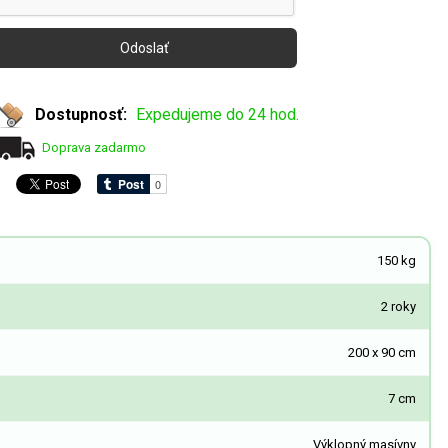
Dostupnosť:
Expedujeme do 24 hod.
Doprava zadarmo
150 kg
2 roky
200 x 90 cm
7 cm
Výklopný masívny