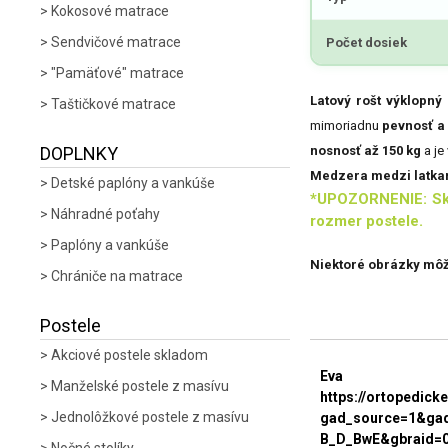
Kokosové matrace
Sendvičové matrace
Počet dosiek
"Pamäťové" matrace
Latový rošt výklopn
Taštičkové matrace
mimoriadnu
pevnosť a 
DOPLNKY
nosnosť až 150 kg
a je
Medzera medzi latkam
Detské paplóny a vankúše
*
UPOZORNENIE: Skut
Náhradné poťahy
rozmer postele.
Paplóny a vankúše
Niektoré obrázky môžu
Chrániče na matrace
Postele
Akciové postele skladom
Eva
Manželské postele z masívu
https://ortopedic
Jednolôžkové postele z masívu
gad_source=1&gad
B_D_BwE&gbraid=