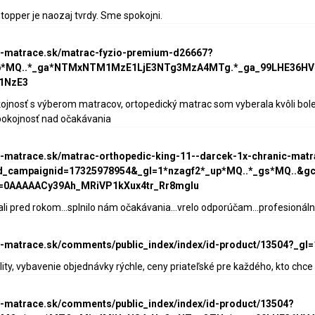
 topper je naozaj tvrdy. Sme spokojni.
ke-matrace.sk/matrac-fyzio-premium-d26667?
up*MQ..*_ga*NTMxNTM1MzE1LjE3NTg3MzA4MTg.*_ga_99LHE36
1NzE3
kojnosť s výberom matracov, ortopedický matrac som vyberala kvôli bo
pokojnosť nad očakávania
ke-matrace.sk/matrac-orthopedic-king-11--darcek-1x-chranic-mat
_campaignid=17325978954&_gl=1*nzagf2*_up*MQ..*_gs*MQ..&g
=0AAAAACy39Ah_MRiVP1kXux4tr_Rr8mgIu
 pred rokom...splnilo nám očakávania...vrelo odporúčam...profesionálny p
ke-matrace.sk/comments/public_index/index/id-product/13504?_g
lity, vybavenie objednávky rýchle, ceny priateľské pre každého, kto ch
ke-matrace.sk/comments/public_index/index/id-product/13504?