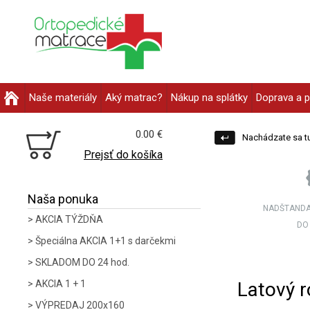
Naše materiály
Aký matrac?
Nákup na splátky
Doprava a p
0.00 €
Nachádzate sa tu
Prejsť do košíka
Naša ponuka
NADŠTANDA
AKCIA TÝŽDŇA
DO
Špeciálna AKCIA 1+1 s darčekmi
SKLADOM DO 24 hod.
Latový 
AKCIA 1 + 1
VÝPREDAJ 200x160