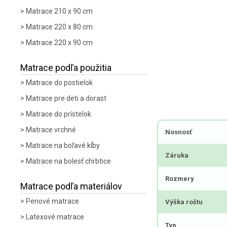
Matrace 210 x 90 cm
Matrace 220 x 80 cm
Matrace 220 x 90 cm
Matrace podľa použitia
Matrace do postielok
Matrace pre deti a dorast
Matrace do prístelok
Matrace vrchné
Nosnosť
Matrace na boľavé kĺby
Záruka
Matrace na bolesť chrbtice
Rozmery
Matrace podľa materiálov
Penové matrace
Výška roštu
Latexové matrace
Typ