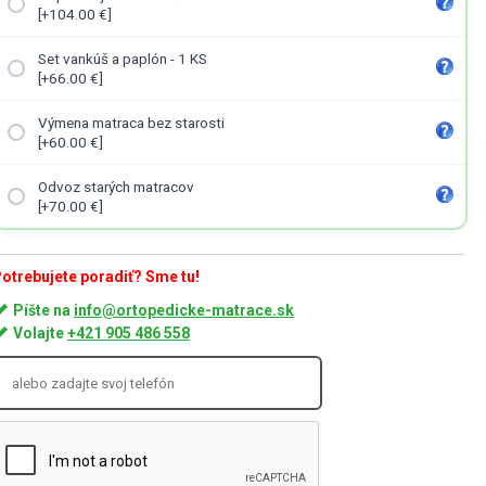
[+104.00 €]
Set vankúš a paplón - 1 KS
[+66.00 €]
Výmena matraca bez starosti
[+60.00 €]
Odvoz starých matracov
[+70.00 €]
otrebujete poradiť? Sme tu!
Píšte na
info@ortopedicke-matrace.sk
Volajte
+421 905 486 558