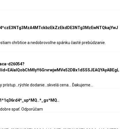
HV4*czE3NTg3MzA4MTckbzEkZzEkdDE3NTg3MzEwNTQkajYwJ
lestiam chrbtice a nedobrovoľne spánku časté prebúdzanie.
raca-d26054?
clid=EAIaIQobChMIyY6GrvrwjwMVe52DBx1dSSSJEAQYAyABEgL
rístup...rýchle dodanie...skvelá cena... Ďakujeme...
l=1*1q36rd4*_up*MQ..*_gs*MQ..
ce dobre spať. Odporúčam