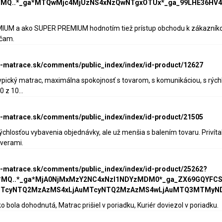
up*MQ..*_ga*MTQwMjc4MjUzNS4xNzQwNTgxOTUx*_ga_99LHE36
M a ako SUPER PREMIUM hodnotím tiež prístup obchodu k zákazníkovi:
účam.
ke-matrace.sk/comments/public_index/index/id-product/12627
ypický matrac, maximálna spokojnosť s tovarom, s komunikáciou, s rýchl
z 10...
ke-matrace.sk/comments/public_index/index/id-product/21505
ýchlosťou vybavenia objednávky, ale už menšia s balením tovaru. Privíta
verami.
ke-matrace.sk/comments/public_index/index/id-product/25262?
up*MQ..*_ga*MjA0NjMxMzY2NC4xNzI1NDYzMDM0*_ga_ZX69GQYF
MTcyNTQ2MzAzMS4xLjAuMTcyNTQ2MzAzMS4wLjAuMTQ3MTMyND
o bola dohodnutá, Matrac prišiel v poriadku, Kuriér doviezol v poriadku.