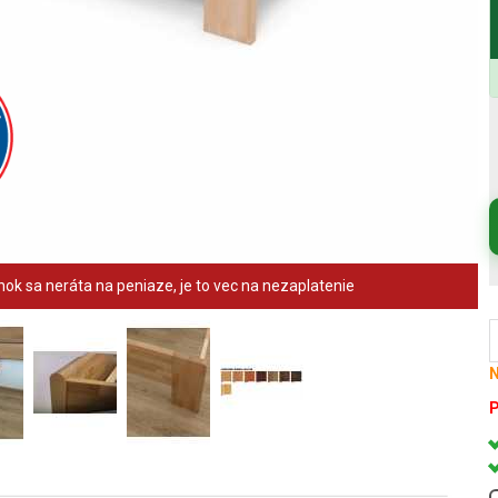
ok sa neráta na peniaze, je to vec na nezaplatenie
N
P