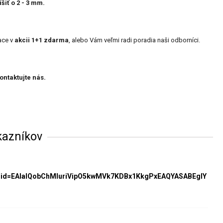
šiť o 2 - 3 mm.
ace v
akcii 1+1 zdarma
, alebo Vám veľmi radi poradia naši odborníci.
ontaktujte nás.
kazníkov
clid=EAIaIQobChMIuriVipO5kwMVk7KDBx1KkgPxEAQYASABEgIY