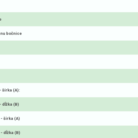
e
anu bočnice
 šírka (A):
 dĺžka (B)
- šírka (A)
- dĺžka (B)