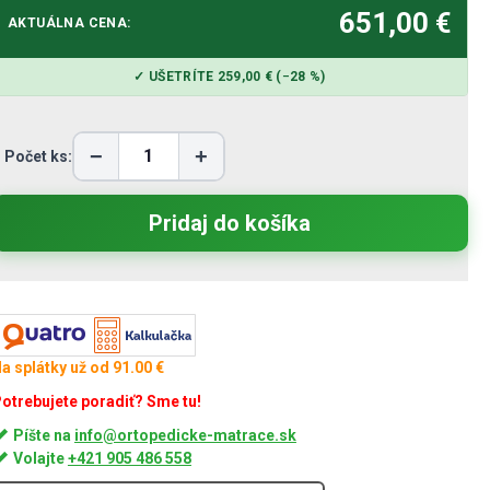
651,00 €
AKTUÁLNA CENA:
✓ UŠETRÍTE 259,00 € (−28 %)
−
+
Počet ks:
a splátky už od 91.00 €
otrebujete poradiť? Sme tu!
Píšte na
info@ortopedicke-matrace.sk
Volajte
+421 905 486 558