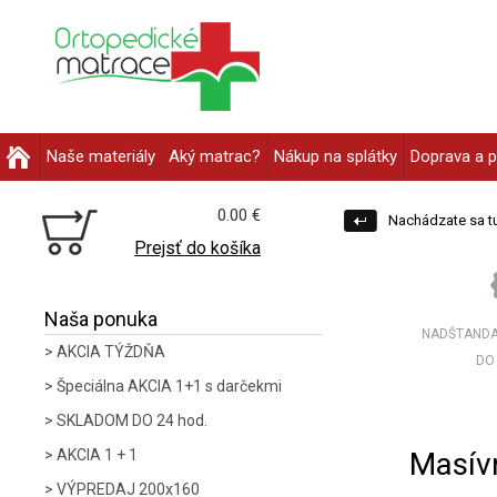
Naše materiály
Aký matrac?
Nákup na splátky
Doprava a p
0.00 €
Nachádzate sa tu
Prejsť do košíka
Naša ponuka
NADŠTANDA
AKCIA TÝŽDŇA
DO
Špeciálna AKCIA 1+1 s darčekmi
SKLADOM DO 24 hod.
Masív
AKCIA 1 + 1
VÝPREDAJ 200x160