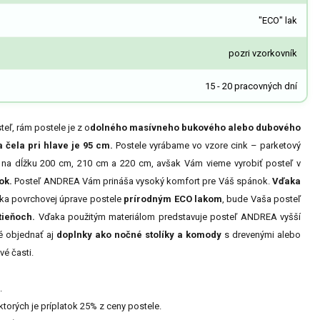
"ECO" lak
pozri vzorkovník
15 - 20 pracovných dní
eľ, rám postele je z o
dolného masívneho bukového alebo dubového
 čela pri hlave je 95 cm.
Postele vyrábame vo vzore cink – parketový
 na dĺžku 200 cm, 210 cm a 220 cm, avšak Vám vieme vyrobiť posteľ v
ok.
Posteľ ANDREA Vám prináša vysoký komfort pre Váš spánok.
Vďaka
aka povrchovej úprave postele
prírodným ECO lakom
, bude Vaša posteľ
tieňoch.
Vďaka použitým materiálom predstavuje posteľ ANDREA vyšší
é objednať aj
doplnky ako nočné stolíky a komody
s drevenými alebo
vé časti.
.
ktorých je príplatok 25% z ceny postele.