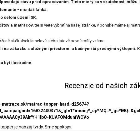
ovedajú stavu pred opracovaním. Tieto miery sa v skutočnosti môžu lí
 demonte - montáž ľahká.
o celom území SR.
oštov a matracov
, tie si viete vybrať na našej stránke, v ponuke máme aj matr
ožené akékoľvek lamelové alebo latové pevné rošty v ráme.
í na zákazku s uložnými priestormi a bočnými či prednými výklopmi. K
 byť ilustračné.
Recenzie od našich zá
ke-matrace.sk/matrac-topper-hard-d25674?
_campaignid=16822400371&_gl=1*mioinj*_up*MQ..*_gs*MQ..&g
0AAAAACy39AhfYH1lbO-KUAFOMdunfWCVo
 topper je naozaj tvrdy. Sme spokojni.