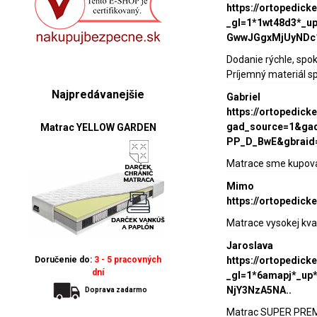
https://ortopedic
_gl=1*1wt48d3*_
GwwJGgxMjUyNDc
Dodanie rýchle, spo
Príjemný materiál s
Najpredávanejšie
Gabriel
https://ortopedic
gad_source=1&gad
Matrac YELLOW GARDEN
PP_D_BwE&gbraid
Matrace sme kupovali
Mimo
https://ortopedic
Matrace vysokej kva
Jaroslava
Doručenie do:
3 - 5 pracovných
https://ortopedic
dní
_gl=1*6amapj*_
NjY3NzA5NA..
Doprava zadarmo
Matrac SUPER PREMIU