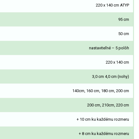
220 x 140 cm ATYP
95 cm
50 cm
nastaviteľné – 5 polôh
220 x 140 cm
3,0 cm 4,0 cm (nohy)
140cm, 160 cm, 180 cm, 200 cm
200 cm, 210cm, 220 cm
+ 10 cm ku každému rozmeru
+ 8 cm ku každému rozmeru