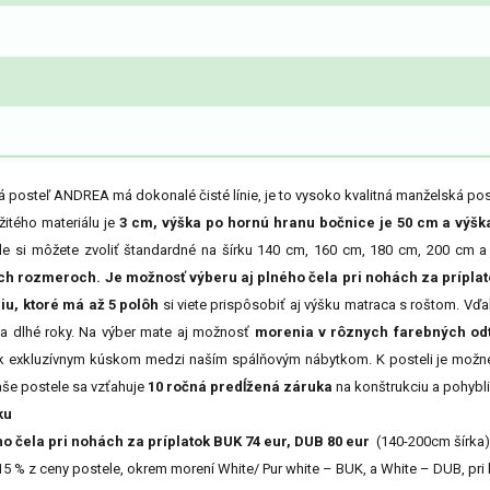
posteľ ANDREA má dokonalé čisté línie, je to vysoko kvalitná manželská post
žitého materiálu je
3 cm, výška po hornú hranu bočnice je 50 cm a výška
le si môžete zvoliť štandardné na šírku 140 cm, 160 cm, 180 cm, 200 cm a
ých rozmeroch.
Je možnosť výberu aj plného čela pri nohách za príplat
iu, ktoré má až 5 polôh
si viete prispôsobiť aj výšku matraca s roštom. Vď
na dlhé roky. Na výber mate aj možnosť
morenia v rôznych farebných od
í k exkluzívnym kúskom medzi naším spálňovým nábytkom. K posteli je možn
še postele sa vzťahuje
10 ročná predĺžená záruka
na konštrukciu a pohybli
ku
 čela pri nohách za príplatok BUK 74 eur, DUB 80 eur
(140-200cm šírka)
 15 % z ceny postele, okrem morení White/ Pur white – BUK, a White – DUB, pri 