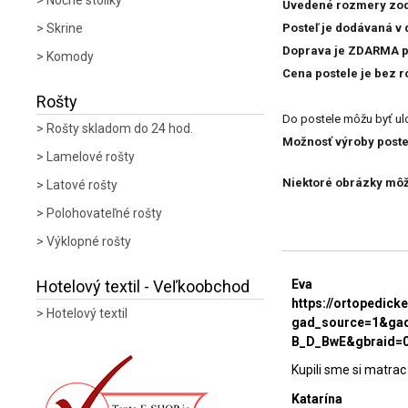
Nočné stolíky
Uvedené rozmery zodp
Skrine
Posteľ je dodávaná v
Doprava je ZDARMA p
Komody
Cena postele je bez r
Rošty
Do postele môžu byť ul
Rošty skladom do 24 hod.
Možnosť výroby postel
Lamelové rošty
Niektoré obrázky môžu
Latové rošty
Polohovateľné rošty
Výklopné rošty
Hotelový textil - Veľkoobchod
Eva
https://ortopedic
Hotelový textil
gad_source=1&gad
B_D_BwE&gbraid=
Kupili sme si matrac
Katarína