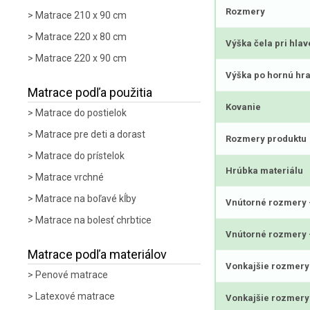
Rozmery
Matrace 210 x 90 cm
Matrace 220 x 80 cm
Výška čela pri hlav
Matrace 220 x 90 cm
Výška po hornú hr
Matrace podľa použitia
Kovanie
Matrace do postielok
Matrace pre deti a dorast
Rozmery produktu
Matrace do prístelok
Hrúbka materiálu
Matrace vrchné
Matrace na boľavé kĺby
Vnútorné rozmery -
Matrace na bolesť chrbtice
Vnútorné rozmery -
Matrace podľa materiálov
Vonkajšie rozmery 
Penové matrace
Latexové matrace
Vonkajšie rozmery 