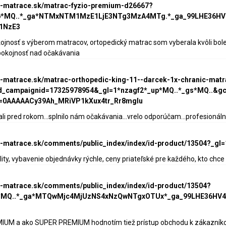
ke-matrace.sk/matrac-fyzio-premium-d26667?
up*MQ..*_ga*NTMxNTM1MzE1LjE3NTg3MzA4MTg.*_ga_99LHE36
1NzE3
kojnosť s výberom matracov, ortopedický matrac som vyberala kvôli bo
pokojnosť nad očakávania
ke-matrace.sk/matrac-orthopedic-king-11--darcek-1x-chranic-mat
_campaignid=17325978954&_gl=1*nzagf2*_up*MQ..*_gs*MQ..&g
=0AAAAACy39Ah_MRiVP1kXux4tr_Rr8mgIu
 pred rokom...splnilo nám očakávania...vrelo odporúčam...profesionálny p
ke-matrace.sk/comments/public_index/index/id-product/13504?_g
lity, vybavenie objednávky rýchle, ceny priateľské pre každého, kto ch
ke-matrace.sk/comments/public_index/index/id-product/13504?
up*MQ..*_ga*MTQwMjc4MjUzNS4xNzQwNTgxOTUx*_ga_99LHE36
M a ako SUPER PREMIUM hodnotím tiež prístup obchodu k zákazníkovi: