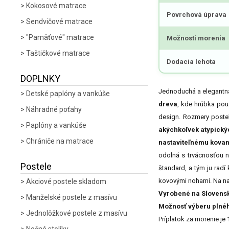
Kokosové matrace
Povrchová úprava
Sendvičové matrace
"Pamäťové" matrace
Možnosti morenia
Taštičkové matrace
Dodacia lehota
DOPLNKY
Jednoduchá a elegantná 
Detské paplóny a vankúše
dreva
, kde hrúbka pou
Náhradné poťahy
design. Rozmery poste
Paplóny a vankúše
akýchkoľvek atypick
Chrániče na matrace
nastaviteľnému kovan
odolná s trvácnosťou 
Postele
štandard, a tým ju rad
kovovými nohami. Na na
Akciové postele skladom
Vyrobené na Slovens
Manželské postele z masívu
Možnosť výberu plného
Jednolôžkové postele z masívu
Príplatok za morenie je