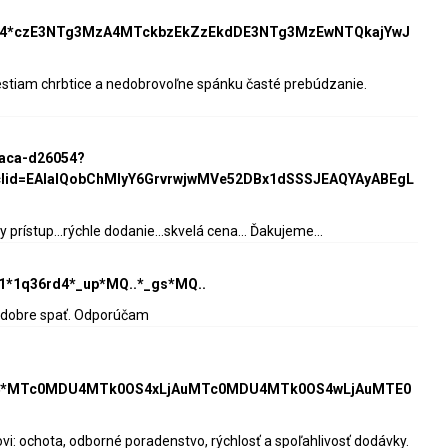
HV4*czE3NTg3MzA4MTckbzEkZzEkdDE3NTg3MzEwNTQkajYwJ
lestiam chrbtice a nedobrovoľne spánku časté prebúdzanie.
raca-d26054?
clid=EAIaIQobChMIyY6GrvrwjwMVe52DBx1dSSSJEAQYAyABEgL
rístup...rýchle dodanie...skvelá cena... Ďakujeme...
l=1*1q36rd4*_up*MQ..*_gs*MQ..
ce dobre spať. Odporúčam
HV4*MTc0MDU4MTk0OS4xLjAuMTc0MDU4MTk0OS4wLjAuMTE0
 ochota, odborné poradenstvo, rýchlosť a spoľahlivosť dodávky.