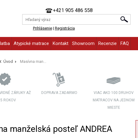
+421 905 486 558
Prihlásenie
|
Registrácia
latba
Atypické matrace
Kontakt
Showroom
Recenzie
FAQ
:
Úvod
Masívna man...
RDNÉ ZÁRUKY AŽ
DOPRAVA ZADARMO
VIAC AKO 100 DRUHOV
 5 ROKOV
MATRACOV NA JEDNOM
MIESTE
na manželská posteľ ANDREA