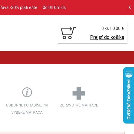
zľava -30% platí ešte:
0d 0h 0m 0s
X
| 0.00 €
0 ks
Prejsť do košíka
ODBORNE PORADÍME PRI
ZDRAVOTNÉ MATRACE
VÝBERE MATRACA