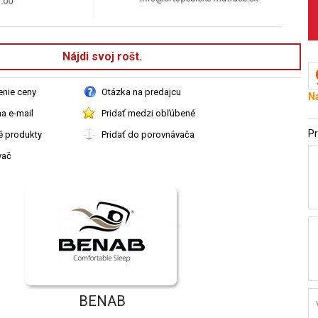
Nájdi svoj rošt.
enie ceny
Otázka na predajcu
Na
a e-mail
Pridať medzi obľúbené
Pr
é produkty
Pridať do porovnávača
vač
BENAB