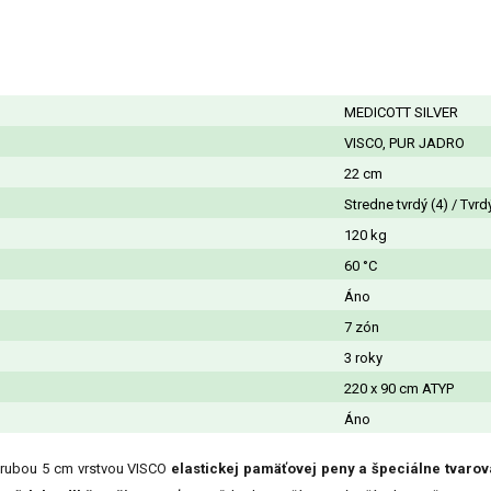
MEDICOTT SILVER
VISCO, PUR JADRO
22 cm
Stredne tvrdý (4) / Tvrd
120 kg
60 °C
Áno
7 zón
3 roky
220 x 90 cm ATYP
Áno
rubou 5 cm vrstvou VISCO
elastickej pamäťovej peny a špeciálne tvar