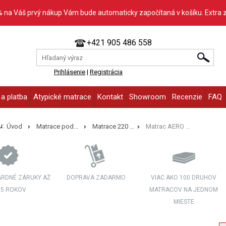
% na Váš prvý nákup Vám bude automaticky započítaná v košíku. Extra 
+421 905 486 558
Prihlásenie
|
Registrácia
a platba
Atypické matrace
Kontakt
Showroom
Recenzie
FAQ
u:
Úvod
Matrace pod...
Matrace 220 ...
Matrac AERO ...
RDNÉ ZÁRUKY AŽ
DOPRAVA ZADARMO
VIAC AKO 100 DRUHOV
 5 ROKOV
MATRACOV NA JEDNOM
MIESTE