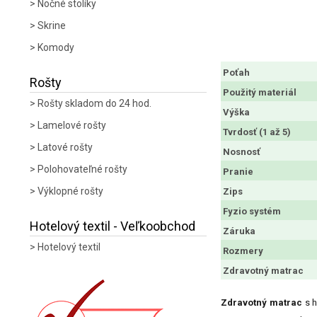
Nočné stolíky
Skrine
Komody
Poťah
Rošty
Použitý materiál
Rošty skladom do 24 hod.
Výška
Lamelové rošty
Tvrdosť (1 až 5)
Latové rošty
Nosnosť
Polohovateľné rošty
Pranie
Výklopné rošty
Zips
Fyzio systém
Hotelový textil - Veľkoobchod
Záruka
Hotelový textil
Rozmery
Zdravotný matrac
Zdravotný matrac
s h