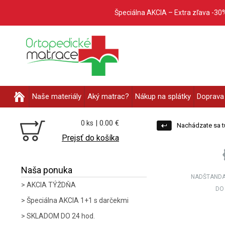
Špeciálna AKCIA – Extra zľava -30
Naše materiály
Aký matrac?
Nákup na splátky
Doprava 
| 0.00 €
0 ks
Nachádzate sa t
Prejsť do košíka
Naša ponuka
NADŠTANDA
AKCIA TÝŽDŇA
DO
Špeciálna AKCIA 1+1 s darčekmi
SKLADOM DO 24 hod.