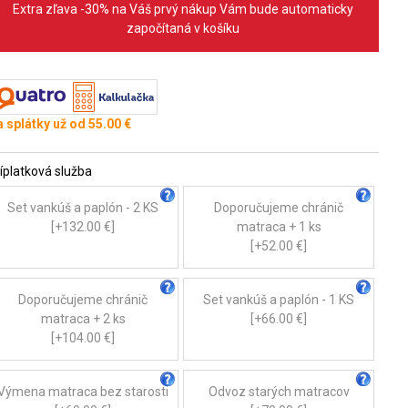
Extra zľava -30% na Váš prvý nákup Vám bude automaticky
započítaná v košíku
 splátky už od 55.00 €
íplatková služba
Set vankúš a paplón - 2 KS
Doporučujeme chránič
[+132.00 €]
matraca + 1 ks
[+52.00 €]
Doporučujeme chránič
Set vankúš a paplón - 1 KS
matraca + 2 ks
[+66.00 €]
[+104.00 €]
Výmena matraca bez starosti
Odvoz starých matracov