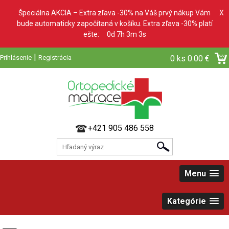
Špeciálna AKCIA – Extra zľava -30% na Váš prvý nákup Vám
X
bude automaticky započítaná v košíku. Extra zľava -30% platí
ešte:
0d 7h 3m 2s
|
Prihlásenie
Registrácia
0 ks
0.00 €
+421 905 486 558
Menu
Kategórie