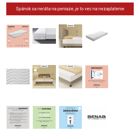
Spánok sa neráta na peniaze, je to vec na nezaplatenie