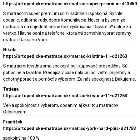
https://ortopedicke-matrace.sk/matrac-super-premium-d13459
S matracom super premium som nadmieru spokojná. Rychle
dodanie, odborne rady, dobra komunikacia. Neverila by som ze
matrac sa da objednat online bez vyskusania. Davam 5* uplne za
vsetko. Hlavne pani na telefone, ktora mi pomohla vybrat spravny
matrac. Dakujem Vam
Nikola
https://ortopedicke-matrace.sk/matrac-kristina-11-d21263
S matracmi Kristína sme spokojní, boli kupované pre rodičov. Sú
pohodlné a kvalitné. Predajca v čase nákupu bol veľmi príjemný a
ochotný poradiť a pomôcť s výberom. Za nás spokojnosť. Ďakujeme.
Tatiana
https://ortopedicke-matrace.sk/matrac-kristina-11-d21263
Velka spokojnost s vyberom, dodanim aj kvalitou matracov.
Odporucam.
František
https://ortopedicke-matrace.sk/matrac-york-hard-plus-d21783
spokojný na 100 %