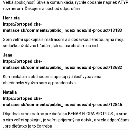
Veľká spokojnosť. Skvelá komunikácia, rýchle dodanie napriek ATYP
rozmerom. Ďakujem a obchod odporúčam.
Henrieta
https://ortopedicke-
matrace.sk/comments/public_index/index/id-product/13183
Som veľmi spokojná s matracom a s dodávkou lehotou,aj na moju
sedačku už dávno hľadám,tak sa asi obrátim na nich
Jana
https://ortopedicke-
matrace.sk/comments/public_index/index/id-product/13682
Komunikácia s obchodom super,aj rýchlosť vybavenia
objednávky.Využila som aj poradenstvo.
Natalia
https://ortopedicke-
matrace.sk/comments/public_index/index/id-product/12846
Objednali sme matrac pre dieťatko BENAB FLORA BIO PLUS , a sme
s ním veľmi spokojní , je veľmi príjemný na dotyk , a vrelo odporúčam
, pre dieťatko je to čo treba