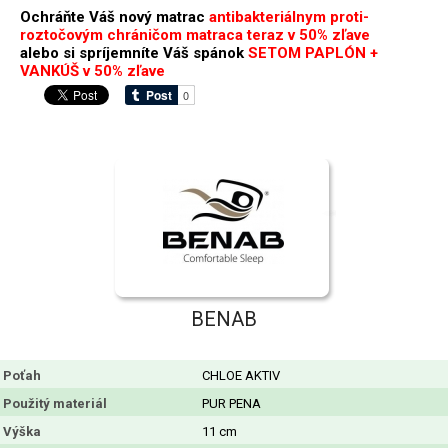
Ochráňte Váš nový matrac
antibakteriálnym proti-
roztočovým chráničom matraca teraz v 50% zľave
alebo si spríjemníte Váš spánok
SETOM PAPLÓN +
VANKÚŠ v 50% zľave
BENAB
Poťah
CHLOE AKTIV
Použitý materiál
PUR PENA
Výška
11 cm