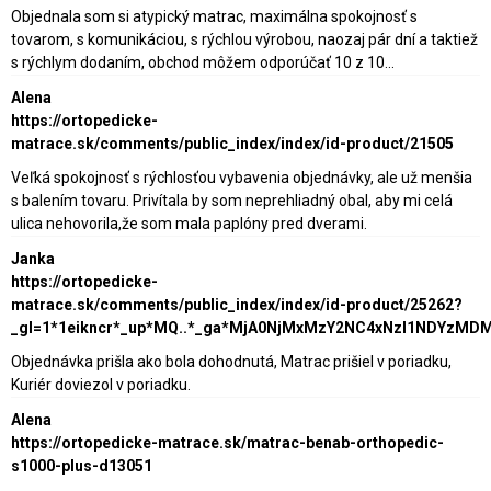
Objednala som si atypický matrac, maximálna spokojnosť s
tovarom, s komunikáciou, s rýchlou výrobou, naozaj pár dní a taktiež
s rýchlym dodaním, obchod môžem odporúčať 10 z 10...
Alena
https://ortopedicke-
matrace.sk/comments/public_index/index/id-product/21505
Veľká spokojnosť s rýchlosťou vybavenia objednávky, ale už menšia
s balením tovaru. Privítala by som neprehliadný obal, aby mi celá
ulica nehovorila,že som mala paplóny pred dverami.
Janka
https://ortopedicke-
matrace.sk/comments/public_index/index/id-product/25262?
_gl=1*1eikncr*_up*MQ..*_ga*MjA0NjMxMzY2NC4xNzI1NDY
Objednávka prišla ako bola dohodnutá, Matrac prišiel v poriadku,
Kuriér doviezol v poriadku.
Alena
https://ortopedicke-matrace.sk/matrac-benab-orthopedic-
s1000-plus-d13051