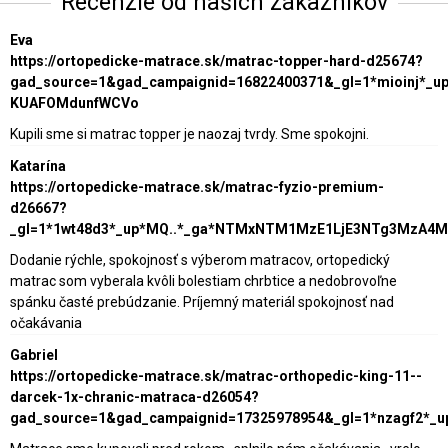
Recenzie od našich zákazníkov
Eva
https://ortopedicke-matrace.sk/matrac-topper-hard-d25674?
gad_source=1&gad_campaignid=16822400371&_gl=1*mioinj*_
KUAFOMdunfWCVo
Kupili sme si matrac topper je naozaj tvrdy. Sme spokojni.
Katarína
https://ortopedicke-matrace.sk/matrac-fyzio-premium-
d26667?
_gl=1*1wt48d3*_up*MQ..*_ga*NTMxNTM1MzE1LjE3NTg3MzA4
Dodanie rýchle, spokojnosť s výberom matracov, ortopedický
matrac som vyberala kvôli bolestiam chrbtice a nedobrovoľne
spánku časté prebúdzanie. Príjemný materiál spokojnosť nad
očakávania
Gabriel
https://ortopedicke-matrace.sk/matrac-orthopedic-king-11--
darcek-1x-chranic-matraca-d26054?
gad_source=1&gad_campaignid=17325978954&_gl=1*nzagf2*_