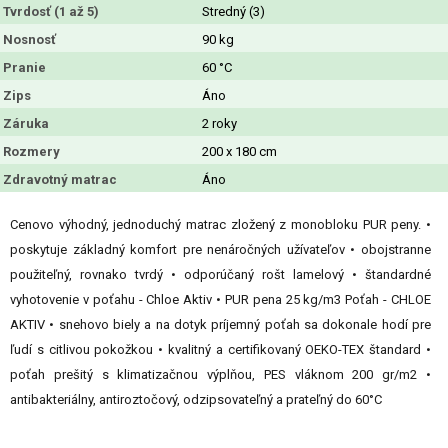
Tvrdosť (1 až 5)
Stredný (3)
Nosnosť
90 kg
Pranie
60 °C
Zips
Áno
Záruka
2 roky
Rozmery
200 x 180 cm
Zdravotný matrac
Áno
Cenovo výhodný, jednoduchý matrac zložený z monobloku PUR peny. •
poskytuje základný komfort pre nenáročných užívateľov • obojstranne
použiteľný, rovnako tvrdý • odporúčaný rošt lamelový • štandardné
vyhotovenie v poťahu - Chloe Aktiv • PUR pena 25 kg/m3 Poťah - CHLOE
AKTIV • snehovo biely a na dotyk príjemný poťah sa dokonale hodí pre
ľudí s citlivou pokožkou • kvalitný a certifikovaný OEKO-TEX štandard •
poťah prešitý s klimatizačnou výplňou, PES vláknom 200 gr/m2 •
antibakteriálny, antiroztočový, odzipsovateľný a prateľný do 60°C