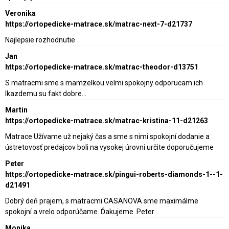
Veronika
https://ortopedicke-matrace.sk/matrac-next-7-d21737
Najlepsie rozhodnutie
Jan
https://ortopedicke-matrace.sk/matrac-theodor-d13751
S matracmi sme s mamzelkou velmi spokojny odporucam ich
lkazdemu su fakt dobre…
Martin
https://ortopedicke-matrace.sk/matrac-kristina-11-d21263
Matrace Užívame už nejaký čas a sme s nimi spokojní dodanie a
ústretovosť predajcov boli na vysokej úrovni určite doporučujeme
Peter
https://ortopedicke-matrace.sk/pingui-roberts-diamonds-1--1-
d21491
Dobrý deň prajem, s matracmi CASANOVA sme maximálme
spokojní a vrelo odporúčame. Ďakujeme. Peter
Monika