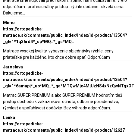
Matrace sme kupovali pred rokom...splnilo nám očakávania...vrelo
odporúčam...profesionálny prístup...rýchle dodanie...skvelá cena...
Ďakujeme...
Mimo
https://ortopedicke-
matrace.sk/comments/public_index/index/id-product/13504?
_gl=1*1q36rd4*_up*MQ..*_gs*MQ..
Matrace vysokej kvality, vybavenie objednávky rýchle, ceny
priateľské pre každého, kto chce dobre spať. Odporúčam
Jaroslava
https://ortopedicke-
matrace.sk/comments/public_index/index/id-product/13504?
_gl=1*6amapj*_up*MQ..*_ga*MTQwMjc4MjUzNS4xNzQwNTgxO
Matrac SUPER PREMIUM a ako SUPER PREMIUM hodnotím tiež
prístup obchodu k zákazníkovi: ochota, odborné poradenstvo,
rýchlosť a spoľahlivosť dodávky. Bez výhrady odporúčam.
Lenka
https://ortopedicke-
matrace.sk/comments/public_index/index/id-product/12627