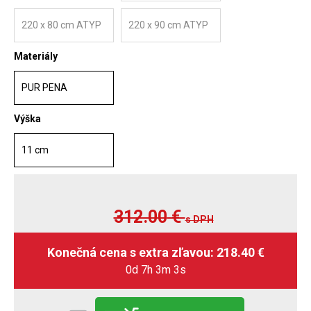
220 x 80 cm ATYP
220 x 90 cm ATYP
Materiály
PUR PENA
Výška
11 cm
312.00
€
s DPH
0d 7h 3m 2s