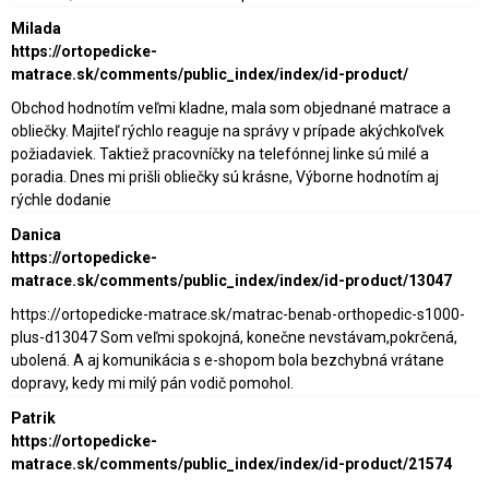
Milada
https://ortopedicke-
matrace.sk/comments/public_index/index/id-product/
Obchod hodnotím veľmi kladne, mala som objednané matrace a
obliečky. Majiteľ rýchlo reaguje na správy v prípade akýchkoľvek
požiadaviek. Taktiež pracovníčky na telefónnej linke sú milé a
poradia. Dnes mi prišli obliečky sú krásne, Výborne hodnotím aj
rýchle dodanie
Danica
https://ortopedicke-
matrace.sk/comments/public_index/index/id-product/13047
https://ortopedicke-matrace.sk/matrac-benab-orthopedic-s1000-
plus-d13047 Som veľmi spokojná, konečne nevstávam,pokrčená,
ubolená. A aj komunikácia s e-shopom bola bezchybná vrátane
dopravy, kedy mi milý pán vodič pomohol.
Patrik
https://ortopedicke-
matrace.sk/comments/public_index/index/id-product/21574