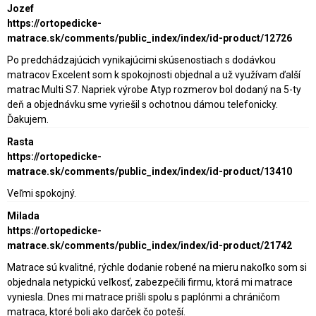
Jozef
https://ortopedicke-
matrace.sk/comments/public_index/index/id-product/12726
Po predchádzajúcich vynikajúcimi skúsenostiach s dodávkou
matracov Excelent som k spokojnosti objednal a už využívam ďalší
matrac Multi S7. Napriek výrobe Atyp rozmerov bol dodaný na 5-ty
deň a objednávku sme vyriešil s ochotnou dámou telefonicky.
Ďakujem.
Rasta
https://ortopedicke-
matrace.sk/comments/public_index/index/id-product/13410
Veľmi spokojný.
Milada
https://ortopedicke-
matrace.sk/comments/public_index/index/id-product/21742
Matrace sú kvalitné, rýchle dodanie robené na mieru nakoľko som si
objednala netypickú veľkosť, zabezpečili firmu, ktorá mi matrace
vyniesla. Dnes mi matrace prišli spolu s paplónmi a chráničom
matraca, ktoré boli ako darček čo poteší.