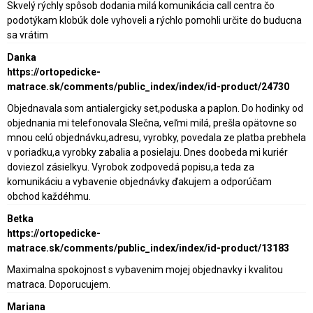
Skvelý rýchly spôsob dodania milá komunikácia call centra čo
podotýkam klobúk dole vyhoveli a rýchlo pomohli určite do buducna
sa vrátim
Danka
https://ortopedicke-
matrace.sk/comments/public_index/index/id-product/24730
Objednavala som antialergicky set,poduska a paplon. Do hodinky od
objednania mi telefonovala Slečna, veľmi milá, prešla opätovne so
mnou celú objednávku,adresu, vyrobky, povedala ze platba prebhela
v poriadku,a vyrobky zabalia a posielaju. Dnes doobeda mi kuriér
doviezol zásielkyu. Vyrobok zodpovedá popisu,a teda za
komunikáciu a vybavenie objednávky ďakujem a odporúčam
obchod každéhmu.
Betka
https://ortopedicke-
matrace.sk/comments/public_index/index/id-product/13183
Maximalna spokojnost s vybavenim mojej objednavky i kvalitou
matraca. Doporucujem.
Mariana