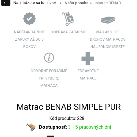
Nachádzate sa tu:
Úvod
Naša ponuka
Matrac BENAB...
NADŠTANDARDNÉ
DOPRAVA ZADARMO
VIAC AKO 100
ZÁRUKY AŽ DO 5
DRUHOV MATRACOV
ROKOV
NA JEDNOM MIESTE
ODBORNE PORADÍME
ZDRAVOTNÉ
PRI VÝBERE
MATRACE
MATRACA
Matrac BENAB SIMPLE PUR
Kód produktu: 228
Dostupnosť:
3 - 5 pracovných dní