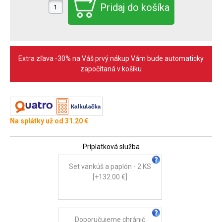
Extra zľava -30% na Váš prvý nákup Vám bude automaticky
započítaná v košíku
Na splátky už od 31.20 €
Príplatková služba
Set vankúš a paplón - 2 KS
[+132.00 €]
Doporučujeme chránič