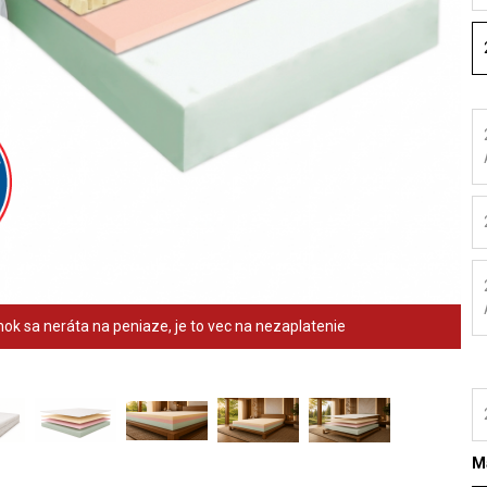
ok sa neráta na peniaze, je to vec na nezaplatenie
Ma