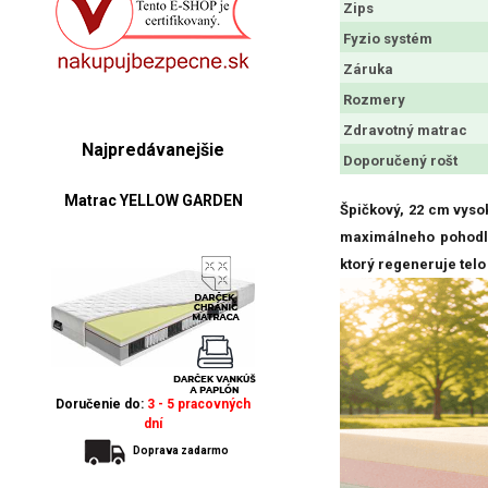
Zips
Fyzio systém
Záruka
Rozmery
Zdravotný matrac
Najpredávanejšie
Doporučený rošt
Matrac YELLOW GARDEN
Špičkový, 22 cm vy
maximálneho pohodli
ktorý regeneruje telo
Doručenie do:
3 - 5 pracovných
dní
Doprava zadarmo