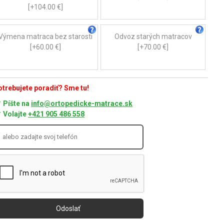
[+104.00 €]
Výmena matraca bez starosti
Odvoz starých matracov
[+60.00 €]
[+70.00 €]
trebujete poradiť? Sme tu!
Píšte na
info@ortopedicke-matrace.sk
Volajte
+421 905 486 558