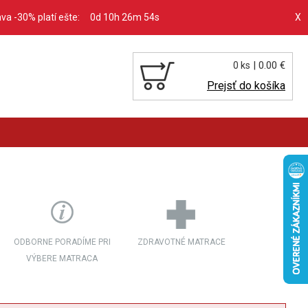
ava -30% platí ešte:
0d 10h 26m 52s
X
| 0.00 €
0 ks
Prejsť do košíka
ODBORNE PORADÍME PRI
ZDRAVOTNÉ MATRACE
VÝBERE MATRACA