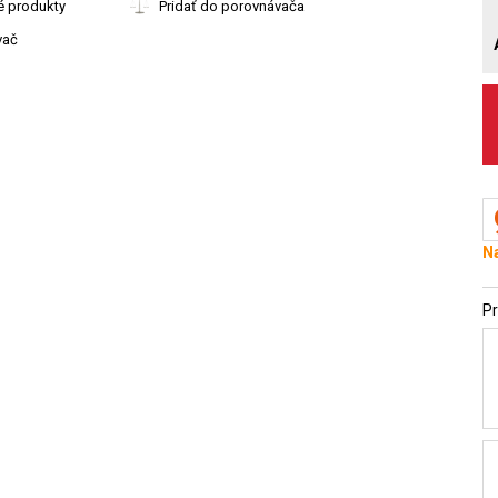
é produkty
Pridať do porovnávača
vač
Na
Pr