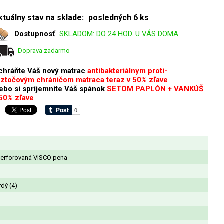
ktuálny stav na sklade:
posledných 6 ks
Dostupnosť
SKLADOM: DO 24 HOD. U VÁS DOMA
Doprava zadarmo
chráňte Váš nový matrac
antibakteriálnym proti-
oztočovým chráničom matraca teraz v 50% zľave
lebo si spríjemníte Váš spánok
SETOM PAPLÓN + VANKÚŠ
 50% zľave
perforovaná VISCO pena
rdý (4)