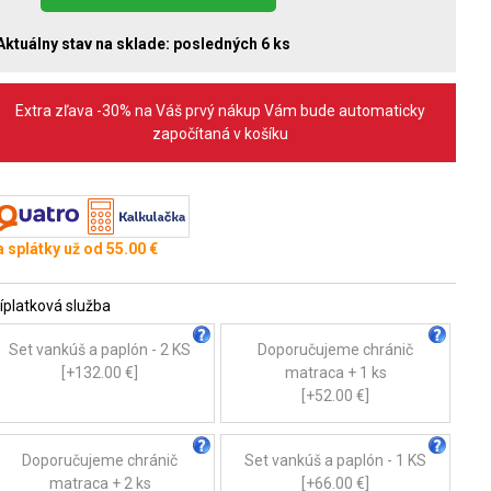
Aktuálny stav na sklade:
posledných 6 ks
Extra zľava -30% na Váš prvý nákup Vám bude automaticky
započítaná v košíku
 splátky už od 55.00 €
íplatková služba
Set vankúš a paplón - 2 KS
Doporučujeme chránič
[+132.00 €]
matraca + 1 ks
[+52.00 €]
Doporučujeme chránič
Set vankúš a paplón - 1 KS
matraca + 2 ks
[+66.00 €]