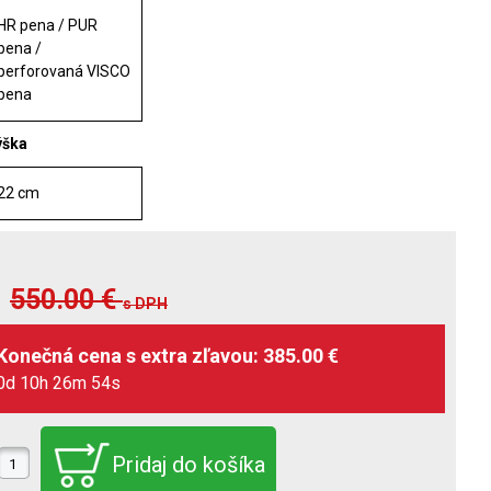
HR pena / PUR
pena /
perforovaná VISCO
pena
ýška
22 cm
550.00
€
s DPH
0d 10h 26m 52s