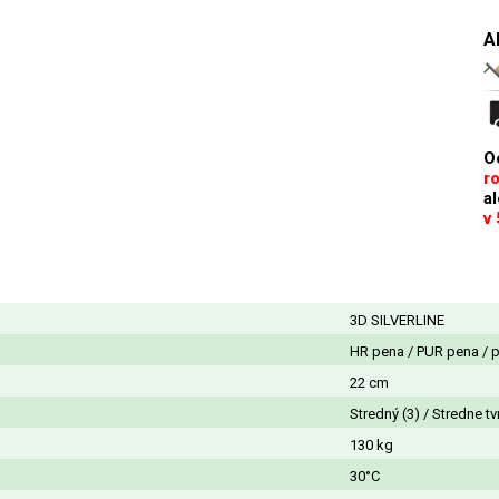
A
O
r
a
v
3D SILVERLINE
HR pena / PUR pena / 
22 cm
Stredný (3) / Stredne tv
130 kg
30°C