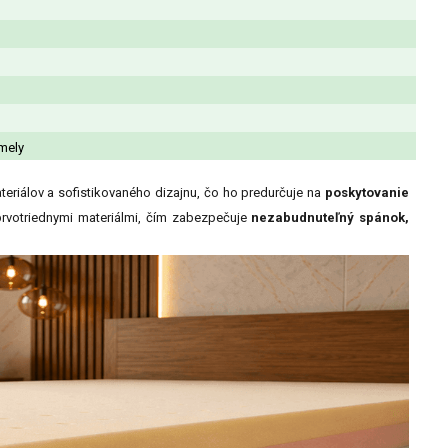
mely
riálov a sofistikovaného dizajnu, čo ho predurčuje na
poskytovanie
votriednymi materiálmi, čím zabezpečuje
nezabudnuteľný spánok,