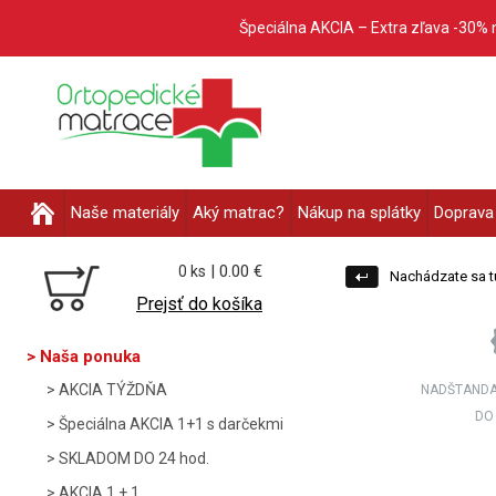
Špeciálna AKCIA – Extra zľava -30% 
Naše materiály
Aký matrac?
Nákup na splátky
Doprava 
| 0.00 €
0 ks
Nachádzate sa t
Prejsť do košíka
Naša ponuka
AKCIA TÝŽDŇA
NADŠTANDA
DO
Špeciálna AKCIA 1+1 s darčekmi
SKLADOM DO 24 hod.
AKCIA 1 + 1