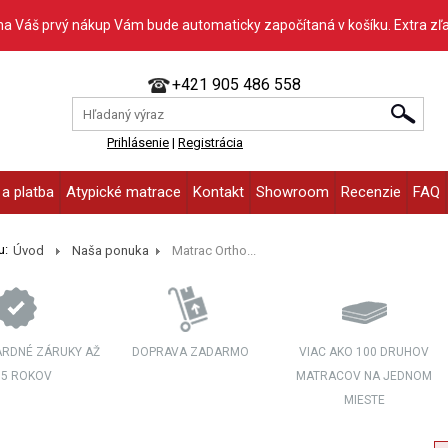
na Váš prvý nákup Vám bude automaticky započítaná v košíku. Extra zľ
+421 905 486 558
Prihlásenie
|
Registrácia
a platba
Atypické matrace
Kontakt
Showroom
Recenzie
FAQ
u:
Úvod
Naša ponuka
Matrac Ortho...
RDNÉ ZÁRUKY AŽ
DOPRAVA ZADARMO
VIAC AKO 100 DRUHOV
 5 ROKOV
MATRACOV NA JEDNOM
MIESTE