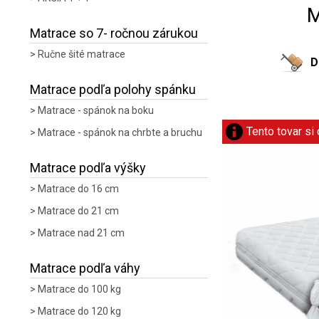
M
Matrace so 7- ročnou zárukou
Ručne šité matrace
D
Matrace podľa polohy spánku
Matrace - spánok na boku
Tento tovar si
Matrace - spánok na chrbte a bruchu
Matrace podľa výšky
Matrace do 16 cm
Matrace do 21 cm
Matrace nad 21 cm
Matrace podľa váhy
Matrace do 100 kg
Matrace do 120 kg