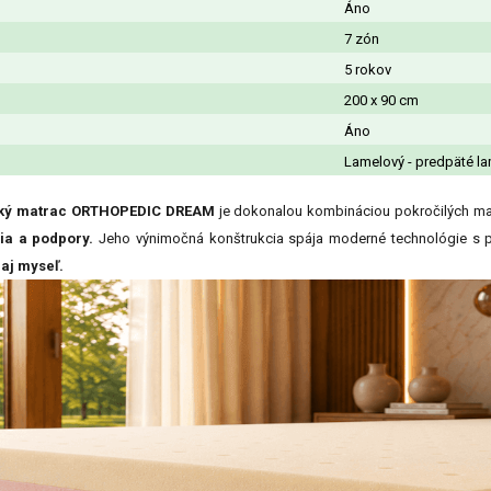
Áno
7 zón
5 rokov
200 x 90 cm
Áno
Lamelový - predpäté la
soký matrac ORTHOPEDIC DREAM
je dokonalou kombináciou pokročilých mate
a a podpory.
Jeho výnimočná konštrukcia spája moderné technológie s pr
 aj myseľ.