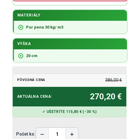
MATERIÁLY
Pur pena 30 kg/ m3
VÝŠKA
20 cm
386,00 €
PÔVODNÁ CENA
270,20 €
AKTUÁLNA CENA:
✓ UŠETRÍTE 115,80 € (−30 %)
−
+
Počet ks: