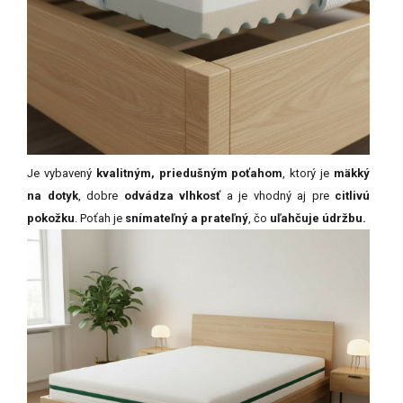
Je
vybavený
kvalitným,
priedušným
poťahom
,
ktorý
je
mäkký
na
dotyk
,
dobre
odvádza
vlhkosť
a
je
vhodný
aj
pre
citlivú
pokožku
.
Poťah
je
snímateľný
a
prateľný
,
čo
uľahčuje
údržbu.