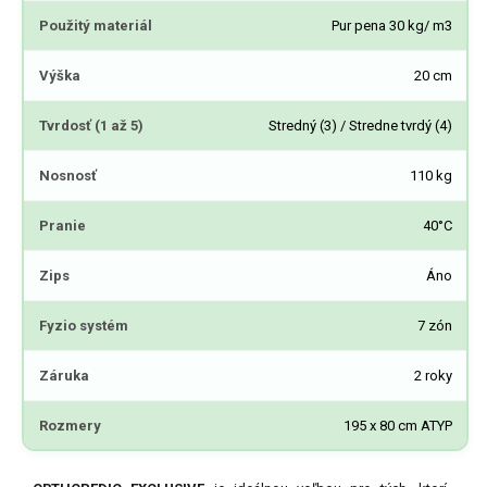
Použitý materiál
Pur pena 30 kg/ m3
Výška
20 cm
Tvrdosť (1 až 5)
Stredný (3) / Stredne tvrdý (4)
Nosnosť
110 kg
Pranie
40°C
Zips
Áno
Fyzio systém
7 zón
Záruka
2 roky
Rozmery
195 x 80 cm ATYP