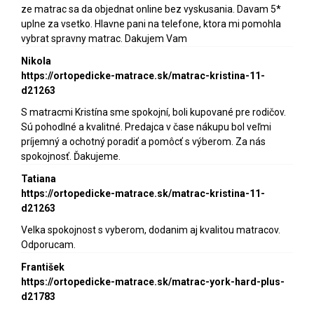
ze matrac sa da objednat online bez vyskusania. Davam 5*
uplne za vsetko. Hlavne pani na telefone, ktora mi pomohla
vybrat spravny matrac. Dakujem Vam
Nikola
https://ortopedicke-matrace.sk/matrac-kristina-11-
d21263
S matracmi Kristína sme spokojní, boli kupované pre rodičov.
Sú pohodlné a kvalitné. Predajca v čase nákupu bol veľmi
príjemný a ochotný poradiť a pomôcť s výberom. Za nás
spokojnosť. Ďakujeme.
Tatiana
https://ortopedicke-matrace.sk/matrac-kristina-11-
d21263
Velka spokojnost s vyberom, dodanim aj kvalitou matracov.
Odporucam.
František
https://ortopedicke-matrace.sk/matrac-york-hard-plus-
d21783