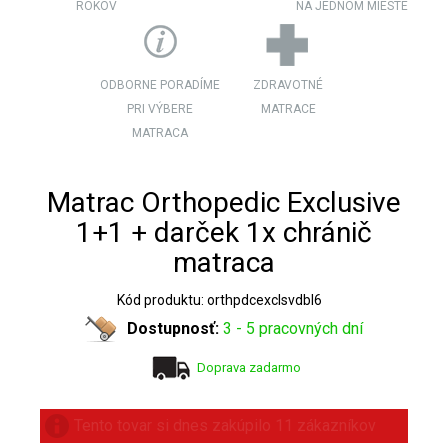
ROKOV
NA JEDNOM MIESTE
ODBORNE PORADÍME
ZDRAVOTNÉ
PRI VÝBERE
MATRACE
MATRACA
Matrac Orthopedic Exclusive
1+1 + darček 1x chránič
matraca
Kód produktu: orthpdcexclsvdbl6
Dostupnosť:
3 - 5 pracovných dní
Doprava zadarmo
Tento týždeň zakúpilo 25 zákazníkov