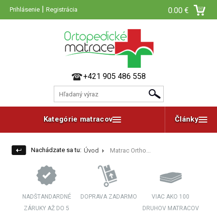
|
Prihlásenie
Registrácia
0.00 €
+421 905 486 558
Kategórie matracov
Články
Nachádzate sa tu:
Úvod
Matrac Ortho...
NADŠTANDARDNÉ
DOPRAVA ZADARMO
VIAC AKO 100
ZÁRUKY AŽ DO 5
DRUHOV MATRACOV