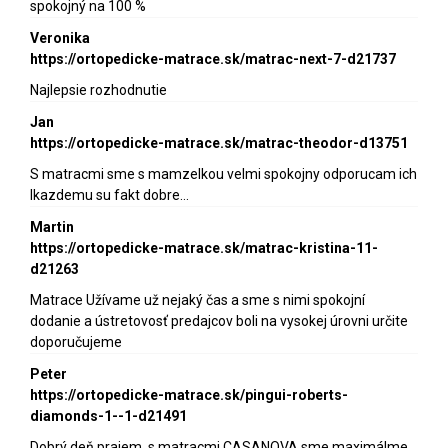
spokojný na 100 %
Veronika
https://ortopedicke-matrace.sk/matrac-next-7-d21737
Najlepsie rozhodnutie
Jan
https://ortopedicke-matrace.sk/matrac-theodor-d13751
S matracmi sme s mamzelkou velmi spokojny odporucam ich
lkazdemu su fakt dobre…
Martin
https://ortopedicke-matrace.sk/matrac-kristina-11-
d21263
Matrace Užívame už nejaký čas a sme s nimi spokojní
dodanie a ústretovosť predajcov boli na vysokej úrovni určite
doporučujeme
Peter
https://ortopedicke-matrace.sk/pingui-roberts-
diamonds-1--1-d21491
Dobrý deň prajem, s matracmi CASANOVA sme maximálme