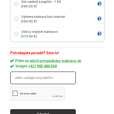
Set vankúš a paplón - 1 KS
[+66.00 €]
Výmena matraca bez starosti
[+60.00 €]
Odvoz starých matracov
[+70.00 €]
Potrebujete poradiť? Sme tu!
Píšte na
info@ortopedicke-matrace.sk
Volajte
+421 905 486 558