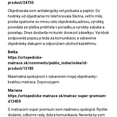
product/24730
Objednavala som antialergicky set,poduska a paplon. Do
hodinky od objednania mi telefonovala Slečna, veľmi milá,
prešla opätovne so mnou celú objednávku,adresu, vyrobky,
povedala ze platba prebhela v poriadku,a vyrobky zabalia a
posielaju. Dnes doobeda mi kuriér doviezol zásielkyu. Vyrobok
zodpovedá popisu,a teda za komunikáciu a vybavenie
objednávky ďakujem a odporúčam obchod každéhmu.
Betka
https://ortopedicke-
matrace.sk/comments/public_index/index/id-
product/13183
Maximalna spokojnost s vybavenim mojej objednavky i
kvalitou matraca. Doporucujem.
Mariana
https://ortopedicke-matrace.sk/matrac-super-premium-
d13459
S matracom super premium som nadmieru spokojná. Rychle
dodanie, odborne rady, dobra komunikacia. Neverila by som