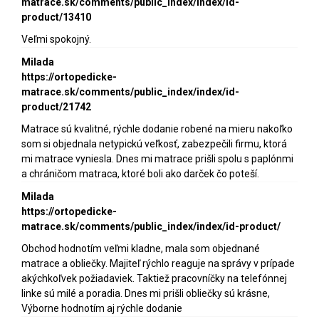
matrace.sk/comments/public_index/index/id-
product/13410
Veľmi spokojný.
Milada
https://ortopedicke-
matrace.sk/comments/public_index/index/id-
product/21742
Matrace sú kvalitné, rýchle dodanie robené na mieru nakoľko
som si objednala netypickú veľkosť, zabezpečili firmu, ktorá
mi matrace vyniesla. Dnes mi matrace prišli spolu s paplónmi
a chráničom matraca, ktoré boli ako darček čo poteší.
Milada
https://ortopedicke-
matrace.sk/comments/public_index/index/id-product/
Obchod hodnotím veľmi kladne, mala som objednané
matrace a obliečky. Majiteľ rýchlo reaguje na správy v prípade
akýchkoľvek požiadaviek. Taktiež pracovníčky na telefónnej
linke sú milé a poradia. Dnes mi prišli obliečky sú krásne,
Výborne hodnotím aj rýchle dodanie