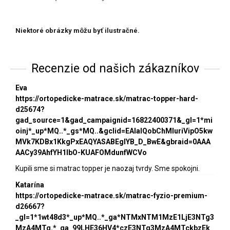
Niektoré obrázky môžu byť ilustračné.
Recenzie od našich zákazníkov
Eva
https://ortopedicke-matrace.sk/matrac-topper-hard-
d25674?
gad_source=1&gad_campaignid=16822400371&_gl=1*mi
oinj*_up*MQ..*_gs*MQ..&gclid=EAIaIQobChMIuriVipO5kw
MVk7KDBx1KkgPxEAQYASABEgIYB_D_BwE&gbraid=0AAA
AACy39AhfYH1lbO-KUAFOMdunfWCVo
Kupili sme si matrac topper je naozaj tvrdy. Sme spokojni.
Katarína
https://ortopedicke-matrace.sk/matrac-fyzio-premium-
d26667?
_gl=1*1wt48d3*_up*MQ..*_ga*NTMxNTM1MzE1LjE3NTg3
MzA4MTg.*_ga_99LHE36HV4*czE3NTg3MzA4MTckbzEk