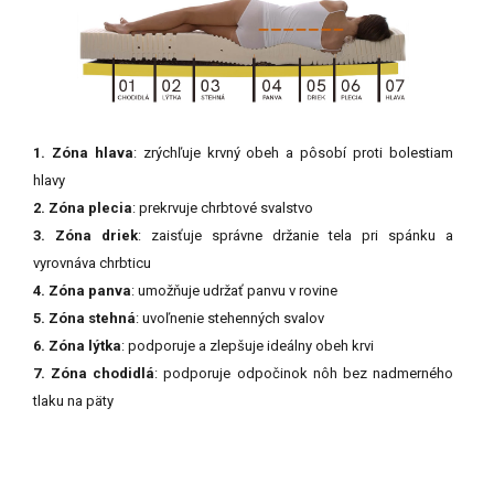
1. Zóna hlava
: zrýchľuje krvný obeh a pôsobí proti bolestiam
hlavy
2. Zóna plecia
: prekrvuje chrbtové svalstvo
3. Zóna driek
: zaisťuje správne držanie tela pri spánku a
vyrovnáva chrbticu
4. Zóna panva
: umožňuje udržať panvu v rovine
5. Zóna stehná
: uvoľnenie stehenných svalov
6. Zóna lýtka
: podporuje a zlepšuje ideálny obeh krvi
7. Zóna chodidlá
: podporuje odpočinok nôh bez nadmerného
tlaku na päty