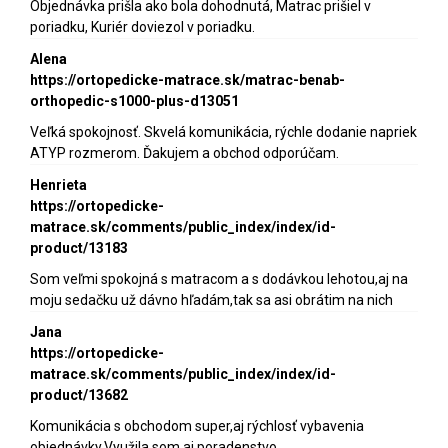
Objednávka prišla ako bola dohodnutá, Matrac prišiel v
poriadku, Kuriér doviezol v poriadku.
Alena
https://ortopedicke-matrace.sk/matrac-benab-
orthopedic-s1000-plus-d13051
Veľká spokojnosť. Skvelá komunikácia, rýchle dodanie napriek
ATYP rozmerom. Ďakujem a obchod odporúčam.
Henrieta
https://ortopedicke-
matrace.sk/comments/public_index/index/id-
product/13183
Som veľmi spokojná s matracom a s dodávkou lehotou,aj na
moju sedačku už dávno hľadám,tak sa asi obrátim na nich
Jana
https://ortopedicke-
matrace.sk/comments/public_index/index/id-
product/13682
Komunikácia s obchodom super,aj rýchlosť vybavenia
objednávky.Využila som aj poradenstvo.