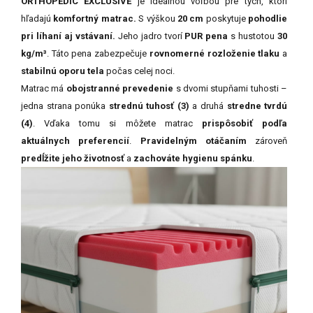
ORTHOPEDIC
EXCLUSIVE
je
ideálnou
voľbou
pre
tých,
ktorí
hľadajú
komfortný
matrac.
S
výškou
20
cm
poskytuje
pohodlie
pri
líhaní
aj
vstávaní.
Jeho
jadro
tvorí
PUR
pena
s
hustotou
30
kg/
m³
.
Táto
pena
zabezpečuje
rovnomerné
rozloženie
tlaku
a
stabilnú
oporu
tela
počas
celej
noci.
Matrac
má
obojstranné
prevedenie
s
dvomi
stupňami
tuhosti –
jedna
strana
ponúka
strednú
tuhosť (
3)
a
druhá
stredne
tvrdú
(
4)
.
Vďaka
tomu
si
môžete
matrac
prispôsobiť
podľa
aktuálnych
preferencií
.
Pravidelným
otáčaním
zároveň
predĺžite
jeho
životnosť
a
zachováte
hygienu
spánku
.