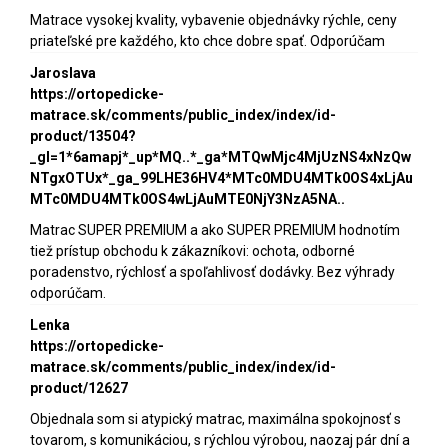
Matrace vysokej kvality, vybavenie objednávky rýchle, ceny
priateľské pre každého, kto chce dobre spať. Odporúčam
Jaroslava
https://ortopedicke-
matrace.sk/comments/public_index/index/id-
product/13504?
_gl=1*6amapj*_up*MQ..*_ga*MTQwMjc4MjUzNS4xNzQw
NTgxOTUx*_ga_99LHE36HV4*MTc0MDU4MTk0OS4xLjAu
MTc0MDU4MTk0OS4wLjAuMTE0NjY3NzA5NA..
Matrac SUPER PREMIUM a ako SUPER PREMIUM hodnotím
tiež prístup obchodu k zákazníkovi: ochota, odborné
poradenstvo, rýchlosť a spoľahlivosť dodávky. Bez výhrady
odporúčam.
Lenka
https://ortopedicke-
matrace.sk/comments/public_index/index/id-
product/12627
Objednala som si atypický matrac, maximálna spokojnosť s
tovarom, s komunikáciou, s rýchlou výrobou, naozaj pár dní a