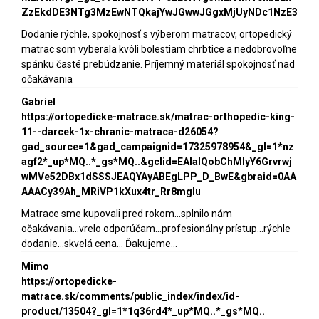
ZzEkdDE3NTg3MzEwNTQkajYwJGwwJGgxMjUyNDc1NzE3
Dodanie rýchle, spokojnosť s výberom matracov, ortopedický
matrac som vyberala kvôli bolestiam chrbtice a nedobrovoľne
spánku časté prebúdzanie. Príjemný materiál spokojnosť nad
očakávania
Gabriel
https://ortopedicke-matrace.sk/matrac-orthopedic-king-
11--darcek-1x-chranic-matraca-d26054?
gad_source=1&gad_campaignid=17325978954&_gl=1*nz
agf2*_up*MQ..*_gs*MQ..&gclid=EAIaIQobChMIyY6Grvrwj
wMVe52DBx1dSSSJEAQYAyABEgLPP_D_BwE&gbraid=0AA
AAACy39Ah_MRiVP1kXux4tr_Rr8mgIu
Matrace sme kupovali pred rokom...splnilo nám
očakávania...vrelo odporúčam...profesionálny prístup...rýchle
dodanie...skvelá cena... Ďakujeme...
Mimo
https://ortopedicke-
matrace.sk/comments/public_index/index/id-
product/13504?_gl=1*1q36rd4*_up*MQ..*_gs*MQ..