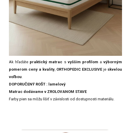
Ak
hľadáte
praktický
matrac
s
vyšším
profilom
a
výborným
pomerom
ceny
a
kvality
,
ORTHOPEDIC
EXCLUSIVE
je
skvelou
voľbou
.
DOPORUČENÝ ROŠT : lamelový
Matrac
dodávame
v
ZROLOVANOM
STAVE
Farby
pien
sa
môžu
líšiť
v
závislosti
od
dostupnosti
materiálu.