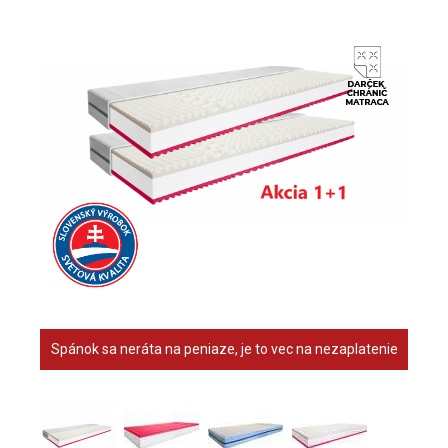
Spánok sa neráta na peniaze, je to vec na nezaplatenie