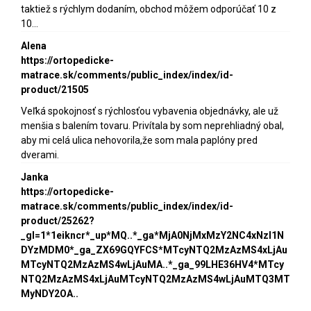
taktiež s rýchlym dodaním, obchod môžem odporúčať 10 z
10...
Alena
https://ortopedicke-
matrace.sk/comments/public_index/index/id-
product/21505
Veľká spokojnosť s rýchlosťou vybavenia objednávky, ale už
menšia s balením tovaru. Privítala by som neprehliadný obal,
aby mi celá ulica nehovorila,že som mala paplóny pred
dverami.
Janka
https://ortopedicke-
matrace.sk/comments/public_index/index/id-
product/25262?
_gl=1*1eikncr*_up*MQ..*_ga*MjA0NjMxMzY2NC4xNzI1N
DYzMDM0*_ga_ZX69GQYFCS*MTcyNTQ2MzAzMS4xLjAu
MTcyNTQ2MzAzMS4wLjAuMA..*_ga_99LHE36HV4*MTcy
NTQ2MzAzMS4xLjAuMTcyNTQ2MzAzMS4wLjAuMTQ3MT
MyNDY2OA..