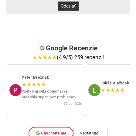
Google Recenzie
★
★
★
★
★
(4.9/5) 259 recenzií
Peter Brežňák
Lukáš Blažíček
★
★
★
★
★
★
★
★
★
★
Všetko aj celá objednávka
prebehla super, bez problémov.
30 Jul 2026
Ohodnoťte nás
Načítať viac...