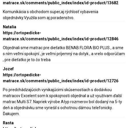
matrace.sk/comments/public_index/index/id-product/13682
Komunikácia s obchodom super,aj rýchlosť vybavenia
objednávky.Využila som aj poradenstvo.
Natalia
https://ortopedicke-
matrace.sk/comments/public_index/index/id-product/12846
Objednali sme matrac pre dieťatko BENAB FLORA BIO PLUS , a sme
s ním veľmi spokojní , je veľmi príjemný na dotyk , a vrelo odporúčam
, pre dieťatko je to čo treba
Jozef
https://ortopedicke-
matrace.sk/comments/public_index/index/id-product/12726
Po predchádzajúcich vynikajúcimi skúsenostiach s dodávkou
matracov Excelent som k spokojnosti objednal a už využívam ďalší
matrac Multi S7. Napriek výrobe Atyp rozmerov bol dodaný na 5-ty
deň a objednávku sme vyriešil s ochotnou dámou telefonicky.
Ďakujem.
Rasta