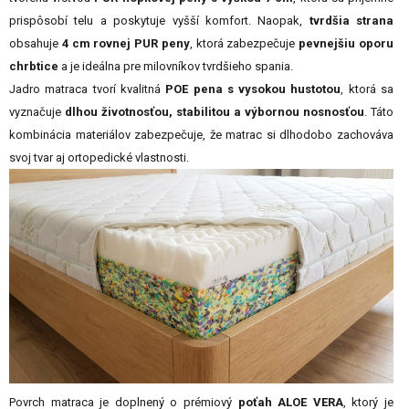
prispôsobí telu a poskytuje vyšší komfort. Naopak,
tvrdšia strana
obsahuje
4 cm rovnej PUR peny
, ktorá zabezpečuje
pevnejšiu oporu
chrbtice
a je ideálna pre milovníkov tvrdšieho spania.
Jadro matraca tvorí kvalitná
POE pena s vysokou hustotou
, ktorá sa
vyznačuje
dlhou životnosťou, stabilitou a výbornou nosnosťou
. Táto
kombinácia materiálov zabezpečuje, že matrac si dlhodobo zachováva
svoj tvar aj ortopedické vlastnosti.
Povrch matraca je doplnený o prémiový
poťah ALOE VERA
, ktorý je