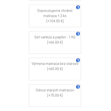
Doporučujeme chránič
matraca + 2 ks
[+104.00 €]
Set vankúš a paplón - 1 KS
[+66.00 €]
Výmena matraca bez starosti
[+60.00 €]
Odvoz starých matracov
[+70.00 €]