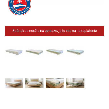
Spánok sa neráta na peniaze, je to vec na nezaplatenie