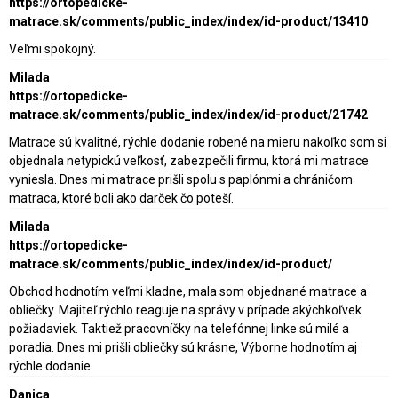
https://ortopedicke-
matrace.sk/comments/public_index/index/id-product/13410
Veľmi spokojný.
Milada
https://ortopedicke-
matrace.sk/comments/public_index/index/id-product/21742
Matrace sú kvalitné, rýchle dodanie robené na mieru nakoľko som si
objednala netypickú veľkosť, zabezpečili firmu, ktorá mi matrace
vyniesla. Dnes mi matrace prišli spolu s paplónmi a chráničom
matraca, ktoré boli ako darček čo poteší.
Milada
https://ortopedicke-
matrace.sk/comments/public_index/index/id-product/
Obchod hodnotím veľmi kladne, mala som objednané matrace a
obliečky. Majiteľ rýchlo reaguje na správy v prípade akýchkoľvek
požiadaviek. Taktiež pracovníčky na telefónnej linke sú milé a
poradia. Dnes mi prišli obliečky sú krásne, Výborne hodnotím aj
rýchle dodanie
Danica