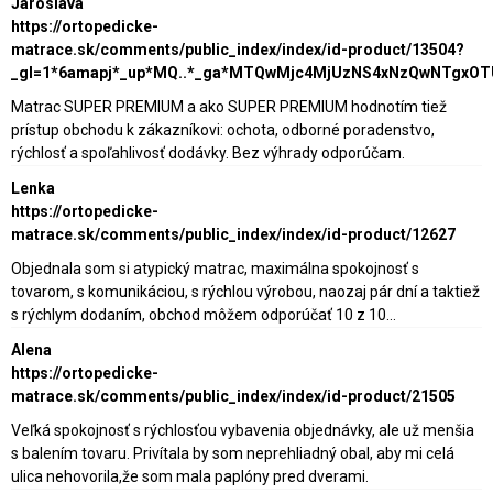
Jaroslava
https://ortopedicke-
matrace.sk/comments/public_index/index/id-product/13504?
_gl=1*6amapj*_up*MQ..*_ga*MTQwMjc4MjUzNS4xNzQwNTgxO
Matrac SUPER PREMIUM a ako SUPER PREMIUM hodnotím tiež
prístup obchodu k zákazníkovi: ochota, odborné poradenstvo,
rýchlosť a spoľahlivosť dodávky. Bez výhrady odporúčam.
Lenka
https://ortopedicke-
matrace.sk/comments/public_index/index/id-product/12627
Objednala som si atypický matrac, maximálna spokojnosť s
tovarom, s komunikáciou, s rýchlou výrobou, naozaj pár dní a taktiež
s rýchlym dodaním, obchod môžem odporúčať 10 z 10...
Alena
https://ortopedicke-
matrace.sk/comments/public_index/index/id-product/21505
Veľká spokojnosť s rýchlosťou vybavenia objednávky, ale už menšia
s balením tovaru. Privítala by som neprehliadný obal, aby mi celá
ulica nehovorila,že som mala paplóny pred dverami.