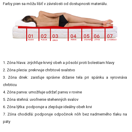
Farby
pien
sa
môžu
líšiť
v
závislosti
od
dostupnosti
materiálu.
1. Zóna hlava: zrýchľuje krvný obeh a pôsobí proti bolestiam hlavy
2. Zóna plecia: prekrvuje chrbtové svalstvo
3. Zóna driek: zaisťuje správne držanie tela pri spánku a vyrovnáva
chrbticu
4. Zóna panva: umožňuje udržať panvu v rovine
5. Zóna stehná: uvoľnenie stehenných svalov
6. Zóna lýtka: podporuje a zlepšuje ideálny obeh krvi
7. Zóna chodidlá: podporuje odpočinok nôh bez nadmerného tlaku na
päty