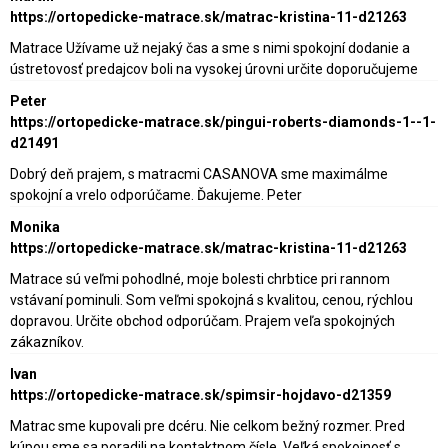
https://ortopedicke-matrace.sk/matrac-kristina-11-d21263
Matrace Užívame už nejaký čas a sme s nimi spokojní dodanie a
ústretovosť predajcov boli na vysokej úrovni určite doporučujeme
Peter
https://ortopedicke-matrace.sk/pingui-roberts-diamonds-1--1-
d21491
Dobrý deň prajem, s matracmi CASANOVA sme maximálme
spokojní a vrelo odporúčame. Ďakujeme. Peter
Monika
https://ortopedicke-matrace.sk/matrac-kristina-11-d21263
Matrace sú veľmi pohodlné, moje bolesti chrbtice pri rannom
vstávaní pominuli. Som veľmi spokojná s kvalitou, cenou, rýchlou
dopravou. Určite obchod odporúčam. Prajem veľa spokojných
zákazníkov.
Ivan
https://ortopedicke-matrace.sk/spimsir-hojdavo-d21359
Matrac sme kupovali pre dcéru. Nie celkom bežný rozmer. Pred
kúpou sme sa poradili na kontaktnom čísle. Veľká spokojnosť s