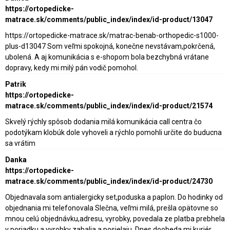
https://ortopedicke-
matrace.sk/comments/public_index/index/id-product/13047
https://ortopedicke-matrace.sk/matrac-benab-orthopedic-s1000-
plus-d13047 Som veľmi spokojná, konečne nevstávam,pokrčená,
ubolená. A aj komunikácia s e-shopom bola bezchybná vrátane
dopravy, kedy mi milý pán vodič pomohol.
Patrik
https://ortopedicke-
matrace.sk/comments/public_index/index/id-product/21574
Skvelý rýchly spôsob dodania milá komunikácia call centra čo
podotýkam klobúk dole vyhoveli a rýchlo pomohli určite do buducna
sa vrátim
Danka
https://ortopedicke-
matrace.sk/comments/public_index/index/id-product/24730
Objednavala som antialergicky set,poduska a paplon. Do hodinky od
objednania mi telefonovala Slečna, veľmi milá, prešla opätovne so
mnou celú objednávku,adresu, vyrobky, povedala ze platba prebhela
v poriadku,a vyrobky zabalia a posielaju. Dnes doobeda mi kuriér