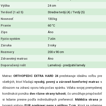
Výška
24 cm
Tvrdosť (1 až 5)
Stredne tvrdý (4) / Tvrdý (5)
Nosnosť
130 kg
Pranie
60 °C
Zips
Áno
Fyzio systém
7 zón
Záruka
3 roky
Rozmery
200 x 90 cm
Zdravotný matrac
Áno
Doporučený rošt
Lamelový - predpäté lamely
Matrac
ORTHOPEDIC EXTRA HARD 24
predstavuje ideálnu voľbu pre
všetkých, ktorí hľadajú
vysoký, pevný a zároveň komfortný matrac
s
dôrazom na zdravú oporu tela počas spánku. Vďaka svojej premyslenej
konštrukcii ponúka
dve rôzne strany tuhosti
, čo umožňuje prispôsobiť
si ležanie presne podľa individuálnych preferencií.
Mäkkšia strana
je
tvorená vrstvou
PUR nopkovej peny s výškou 7 cm
, ktorá sa príjemne