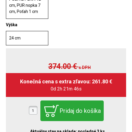
cm, PUR nopka 7
cm, Poťah 1 cm
Výška
24 cm
374.00
€
s DPH
0d 2h 21m 45s
Aktuálny stav na sklade:
posledné 3 ks