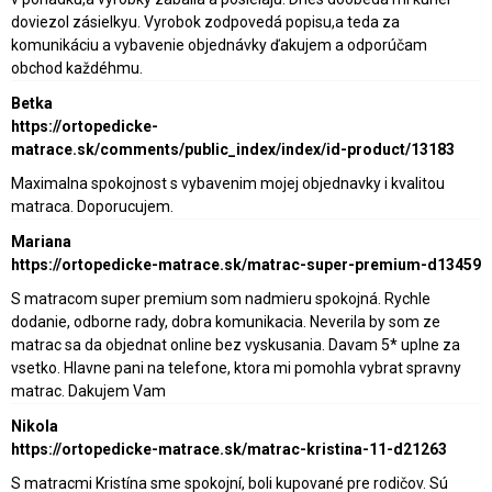
doviezol zásielkyu. Vyrobok zodpovedá popisu,a teda za
komunikáciu a vybavenie objednávky ďakujem a odporúčam
obchod každéhmu.
Betka
https://ortopedicke-
matrace.sk/comments/public_index/index/id-product/13183
Maximalna spokojnost s vybavenim mojej objednavky i kvalitou
matraca. Doporucujem.
Mariana
https://ortopedicke-matrace.sk/matrac-super-premium-d13459
S matracom super premium som nadmieru spokojná. Rychle
dodanie, odborne rady, dobra komunikacia. Neverila by som ze
matrac sa da objednat online bez vyskusania. Davam 5* uplne za
vsetko. Hlavne pani na telefone, ktora mi pomohla vybrat spravny
matrac. Dakujem Vam
Nikola
https://ortopedicke-matrace.sk/matrac-kristina-11-d21263
S matracmi Kristína sme spokojní, boli kupované pre rodičov. Sú