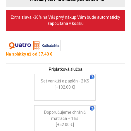
Extra zľava -30% na Váš prvý nákup Vám bude automaticky
započítaná v košíku
Na splátky už od 37.40 €
Príplatková služba
Set vankúš a paplón - 2 KS
[+132.00 €]
Doporučujeme chránič
matraca + 1 ks
[+52.00 €]