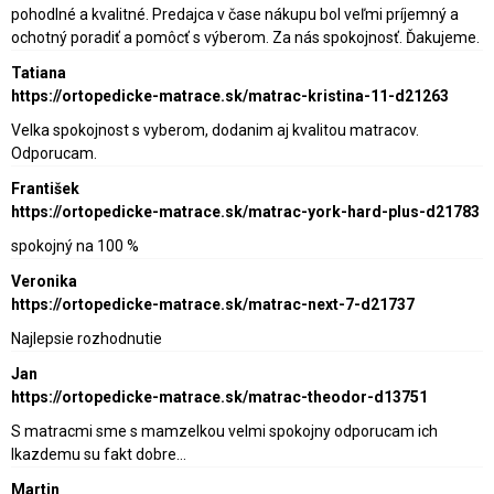
pohodlné a kvalitné. Predajca v čase nákupu bol veľmi príjemný a
ochotný poradiť a pomôcť s výberom. Za nás spokojnosť. Ďakujeme.
Tatiana
https://ortopedicke-matrace.sk/matrac-kristina-11-d21263
Velka spokojnost s vyberom, dodanim aj kvalitou matracov.
Odporucam.
František
https://ortopedicke-matrace.sk/matrac-york-hard-plus-d21783
spokojný na 100 %
Veronika
https://ortopedicke-matrace.sk/matrac-next-7-d21737
Najlepsie rozhodnutie
Jan
https://ortopedicke-matrace.sk/matrac-theodor-d13751
S matracmi sme s mamzelkou velmi spokojny odporucam ich
lkazdemu su fakt dobre…
Martin