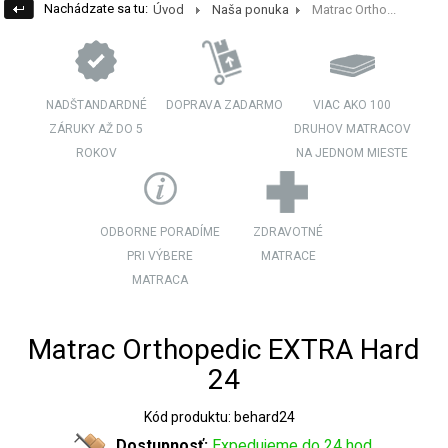
Nachádzate sa tu:
Úvod
Naša ponuka
Matrac Ortho...
NADŠTANDARDNÉ
DOPRAVA ZADARMO
VIAC AKO 100
ZÁRUKY AŽ DO 5
DRUHOV MATRACOV
ROKOV
NA JEDNOM MIESTE
ODBORNE PORADÍME
ZDRAVOTNÉ
PRI VÝBERE
MATRACE
MATRACA
Matrac Orthopedic EXTRA Hard
24
Kód produktu: behard24
Dostupnosť:
Expedujeme do 24 hod.