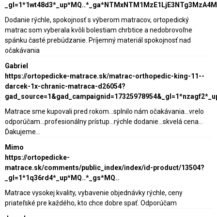
_gl=1*1wt48d3*_up*MQ..*_ga*NTMxNTM1MzE1LjE3NTg3MzA4
Dodanie rýchle, spokojnosť s výberom matracov, ortopedický
matrac som vyberala kvôli bolestiam chrbtice a nedobrovoľne
spánku časté prebúdzanie. Príjemný materiál spokojnosť nad
očakávania
Gabriel
https://ortopedicke-matrace.sk/matrac-orthopedic-king-11--
darcek-1x-chranic-matraca-d26054?
gad_source=1&gad_campaignid=17325978954&_gl=1*nzagf2*_
Matrace sme kupovali pred rokom...splnilo nám očakávania...vrelo
odporúčam...profesionálny prístup...rýchle dodanie...skvelá cena...
Ďakujeme...
Mimo
https://ortopedicke-
matrace.sk/comments/public_index/index/id-product/13504?
_gl=1*1q36rd4*_up*MQ..*_gs*MQ..
Matrace vysokej kvality, vybavenie objednávky rýchle, ceny
priateľské pre každého, kto chce dobre spať. Odporúčam