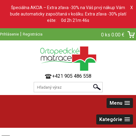
Špeciálna AKCIA – Extra zľava -30% na Váš prvý nákup Vám
X
bude automaticky započítaná v košíku. Extra zľava -30% platí
ešte:
0d 2h 21m 45s
|
Prihlásenie
Registrácia
0 ks
0.00 €
+421 905 486 558
Menu
Kategórie