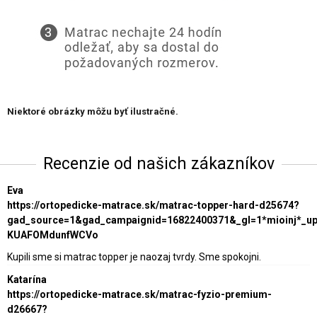
Niektoré obrázky môžu byť ilustračné.
Recenzie od našich zákazníkov
Eva
https://ortopedicke-matrace.sk/matrac-topper-hard-d25674?
gad_source=1&gad_campaignid=16822400371&_gl=1*mioinj*_
KUAFOMdunfWCVo
Kupili sme si matrac topper je naozaj tvrdy. Sme spokojni.
Katarína
https://ortopedicke-matrace.sk/matrac-fyzio-premium-
d26667?