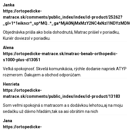
Janka
https://ortopedicke-
matrace.sk/comments/public_index/index/id-product/25262?
_gl=1*1eikncr*_up*MQ..*_ga*MjA0NjMxMzY2NC4xNzI1NDY
Objednávka prišla ako bola dohodnutá, Matrac prišiel v poriadku,
Kuriér doviezol v poriadku.
Alena
https://ortopedicke-matrace.sk/matrac-benab-orthopedic-
s1000-plus-d13051
Veľká spokojnosť. Skvelá komunikácia, rýchle dodanie napriek ATYP
rozmerom. Ďakujem a obchod odporúčam.
Henrieta
https://ortopedicke-
matrace.sk/comments/public_index/index/id-product/13183
Som veľmi spokojná s matracom a s dodávkou lehotou,aj na moju
sedačku už dávno hľadám,tak sa asi obrátim na nich
Jana
https://ortopedicke-