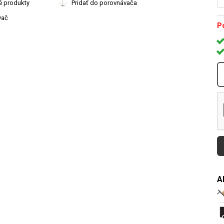
é produkty
Pridať do porovnávača
vač
Po
A