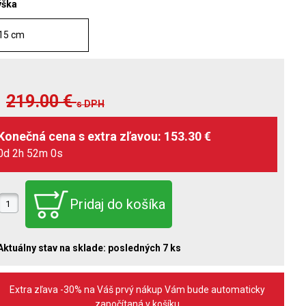
ýška
15 cm
219.00
€
s DPH
0d 2h 51m 58s
Aktuálny stav na sklade:
posledných 7 ks
Extra zľava -30% na Váš prvý nákup Vám bude automaticky
započítaná v košíku