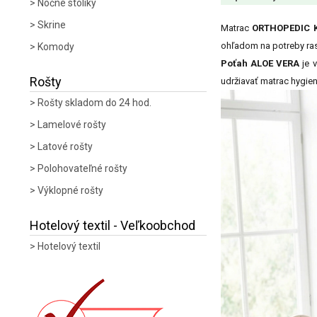
Nočné stolíky
Skrine
Matrac
ORTHOPEDIC K
ohľadom na potreby ras
Komody
Poťah ALOE VERA
je 
Rošty
udržiavať matrac hygieni
Rošty skladom do 24 hod.
Lamelové rošty
Latové rošty
Polohovateľné rošty
Výklopné rošty
Hotelový textil - Veľkoobchod
Hotelový textil