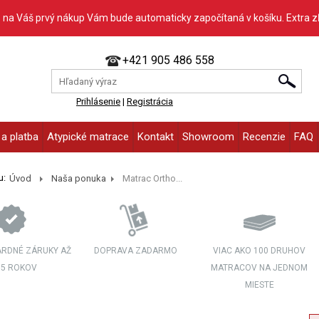
 na Váš prvý nákup Vám bude automaticky započítaná v košíku. Extra z
+421 905 486 558
Prihlásenie
|
Registrácia
a platba
Atypické matrace
Kontakt
Showroom
Recenzie
FAQ
u:
Úvod
Naša ponuka
Matrac Ortho...
RDNÉ ZÁRUKY AŽ
DOPRAVA ZADARMO
VIAC AKO 100 DRUHOV
 5 ROKOV
MATRACOV NA JEDNOM
MIESTE