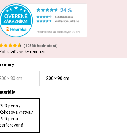
(
10588
hodnotení)
Zobraziť všetky recenzie
ozmery
200 x 80 cm
200 x 90 cm
teriály
PUR pena /
Kokosová vrstva /
PUR pena
perforovaná