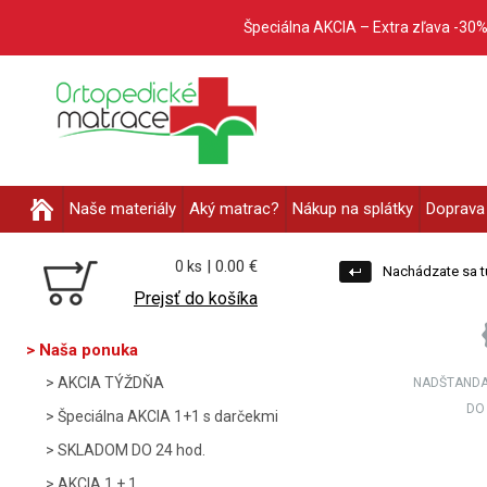
Špeciálna AKCIA – Extra zľava -30%
Naše materiály
Aký matrac?
Nákup na splátky
Doprava 
| 0.00 €
0 ks
Nachádzate sa t
Prejsť do košíka
Naša ponuka
AKCIA TÝŽDŇA
NADŠTANDA
DO
Špeciálna AKCIA 1+1 s darčekmi
SKLADOM DO 24 hod.
AKCIA 1 + 1