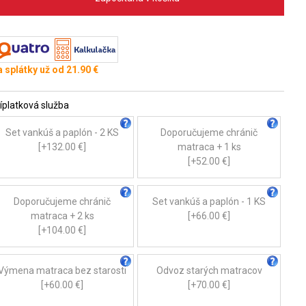
 splátky už od 21.90 €
íplatková služba
Set vankúš a paplón - 2 KS
Doporučujeme chránič
[+132.00 €]
matraca + 1 ks
[+52.00 €]
Doporučujeme chránič
Set vankúš a paplón - 1 KS
matraca + 2 ks
[+66.00 €]
[+104.00 €]
Výmena matraca bez starosti
Odvoz starých matracov
[+60.00 €]
[+70.00 €]