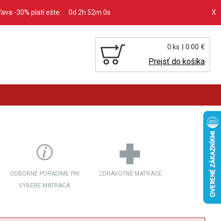
ľava -30% platí ešte:
0d 2h 51m 58s
X
| 0.00 €
0 ks
Prejsť do košíka
ODBORNE PORADÍME PRI
ZDRAVOTNÉ MATRACE
VÝBERE MATRACA