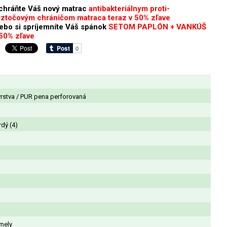
chráňte Váš nový matrac
antibakteriálnym proti-
oztočovým chráničom matraca teraz v 50% zľave
lebo si spríjemníte Váš spánok
SETOM PAPLÓN + VANKÚŠ
 50% zľave
rstva / PUR pena perforovaná
rdý (4)
mely