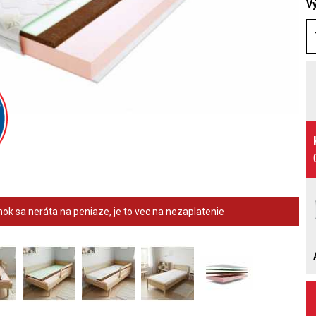
V
ok sa neráta na peniaze, je to vec na nezaplatenie