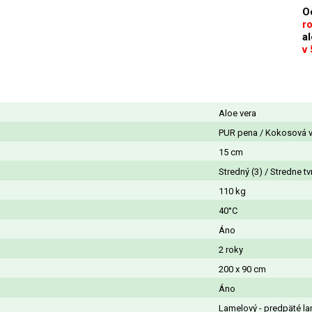
O
r
a
v
Aloe vera
PUR pena / Kokosová v
15 cm
Stredný (3) / Stredne tv
110 kg
40°C
Áno
2 roky
200 x 90 cm
Áno
Lamelový - predpäté la