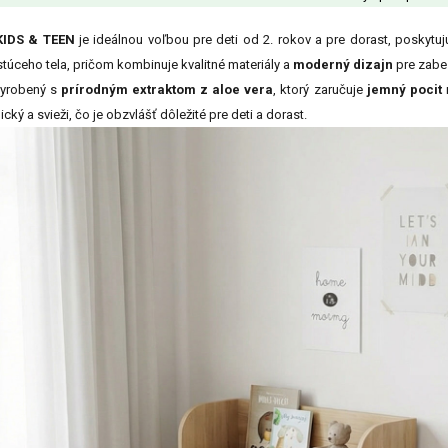
IDS & TEEN
je ideálnou voľbou pre deti od 2. rokov a pre dorast, poskytu
túceho tela, pričom kombinuje kvalitné materiály a
moderný dizajn
pre zabe
vyrobený s
prírodným extraktom z aloe vera
, ktorý zaručuje
jemný pocit
cký a svieži, čo je obzvlášť dôležité pre deti a dorast.