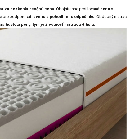
ca za bezkonkurenčnú cenu
. Obojstranne profilovaná
pena s
ové pre podporu
zdravého a pohodlného odpočinku
. Obdobný matrac
ia hustota peny, tým je životnosť matraca dlhšia
.