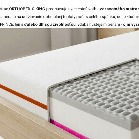
atrac
ORTHOPEDIC KING
predstavuje excelentnú voľbu
zdravotného matra
zameraná na udržiavanie optimálnej teploty počas celého spánku, čo je kľúč
PRINCE, len s
ďaleko dlhšou životnosťou
, vďaka hustejším penám -
čím vyšš