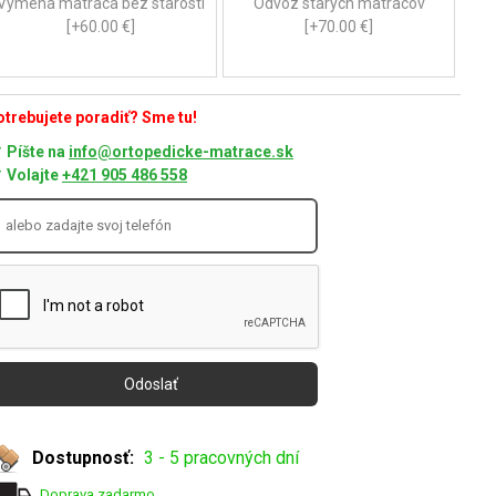
Výmena matraca bez starosti
Odvoz starých matracov
[+60.00 €]
[+70.00 €]
trebujete poradiť? Sme tu!
Píšte na
info@ortopedicke-matrace.sk
Volajte
+421 905 486 558
Dostupnosť:
3 - 5 pracovných dní
Doprava zadarmo