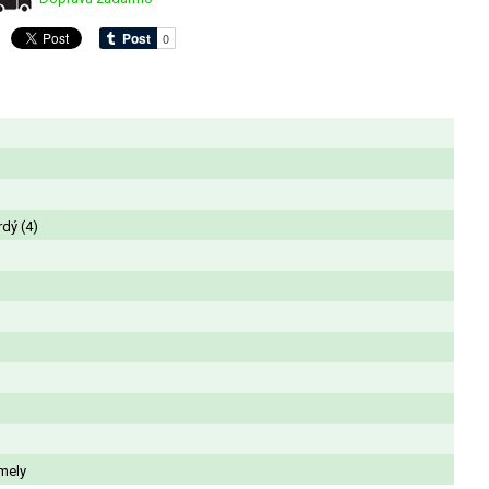
rdý (4)
mely