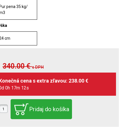
Pur pena 35 kg/
m3
ýška
24 cm
340.00
€
s DPH
0d 0h 17m 10s