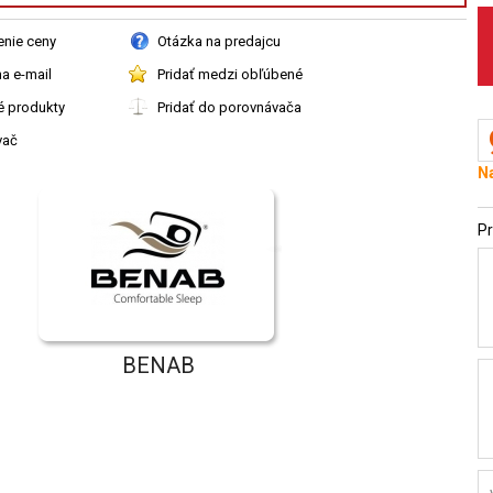
enie ceny
Otázka na predajcu
a e-mail
Pridať medzi obľúbené
é produkty
Pridať do porovnávača
vač
Na
Pr
BENAB