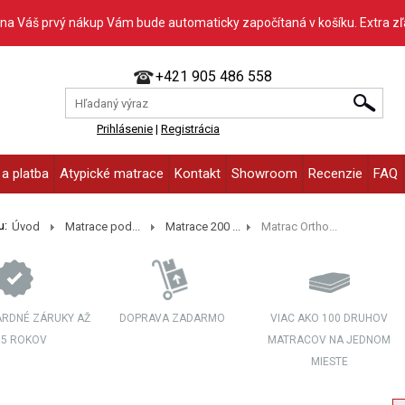
 na Váš prvý nákup Vám bude automaticky započítaná v košíku. Extra z
+421 905 486 558
Prihlásenie
|
Registrácia
a platba
Atypické matrace
Kontakt
Showroom
Recenzie
FAQ
u:
Úvod
Matrace pod...
Matrace 200 ...
Matrac Ortho...
RDNÉ ZÁRUKY AŽ
DOPRAVA ZADARMO
VIAC AKO 100 DRUHOV
 5 ROKOV
MATRACOV NA JEDNOM
MIESTE