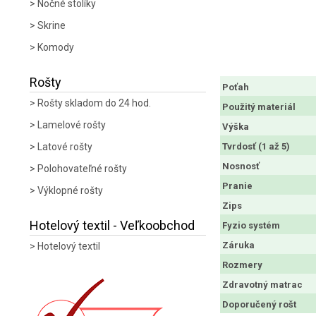
Nočné stolíky
Skrine
Komody
Rošty
Poťah
Rošty skladom do 24 hod.
Použitý materiál
Lamelové rošty
Výška
Latové rošty
Tvrdosť (1 až 5)
Nosnosť
Polohovateľné rošty
Pranie
Výklopné rošty
Zips
Hotelový textil - Veľkoobchod
Fyzio systém
Záruka
Hotelový textil
Rozmery
Zdravotný matrac
Doporučený rošt