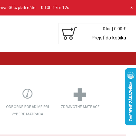
ľava -30% platí ešte:
0d 0h 17m 10s
X
| 0.00 €
0 ks
Prejsť do košíka
ODBORNE PORADÍME PRI
ZDRAVOTNÉ MATRACE
VÝBERE MATRACA