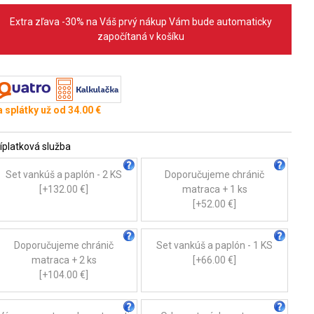
Extra zľava -30% na Váš prvý nákup Vám bude automaticky
započítaná v košíku
 splátky už od 34.00 €
íplatková služba
Set vankúš a paplón - 2 KS
Doporučujeme chránič
[+132.00 €]
matraca + 1 ks
[+52.00 €]
Doporučujeme chránič
Set vankúš a paplón - 1 KS
matraca + 2 ks
[+66.00 €]
[+104.00 €]