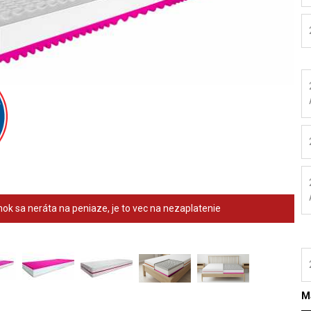
ok sa neráta na peniaze, je to vec na nezaplatenie
Ma