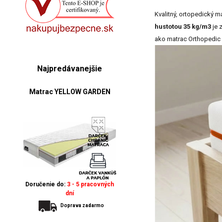
Kvalitný, ortopedický m
hustotou 35 kg/m3
je 
ako matrac Orthopedic 
Najpredávanejšie
Matrac YELLOW GARDEN
Doručenie do:
3 - 5 pracovných
dní
Doprava zadarmo