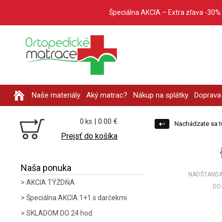
Špeciálna AKCIA – Extra zľava -30%
Naše materiály
Aký matrac?
Nákup na splátky
Doprava 
| 0.00 €
0 ks
Nachádzate sa t
Prejsť do košíka
Naša ponuka
NADŠTANDA
AKCIA TÝŽDŇA
DO
Špeciálna AKCIA 1+1 s darčekmi
SKLADOM DO 24 hod.