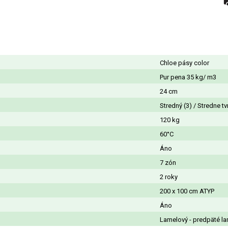
Chloe pásy color
Pur pena 35 kg/ m3
24 cm
Stredný (3) / Stredne tv
120 kg
60°C
Áno
7 zón
2 roky
200 x 100 cm ATYP
Áno
Lamelový - predpäté la