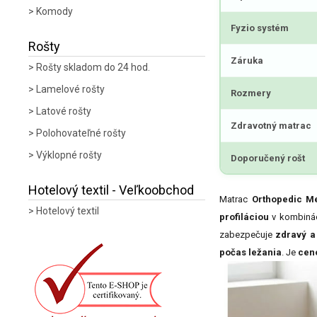
Komody
Fyzio systém
Rošty
Záruka
Rošty skladom do 24 hod.
Lamelové rošty
Rozmery
Latové rošty
Zdravotný matrac
Polohovateľné rošty
Výklopné rošty
Doporučený rošt
Hotelový textil - Veľkoobchod
Matrac
Orthopedic M
Hotelový textil
profiláciou
v kombinác
zabezpečuje
zdravý a
počas ležania
. Je
cen