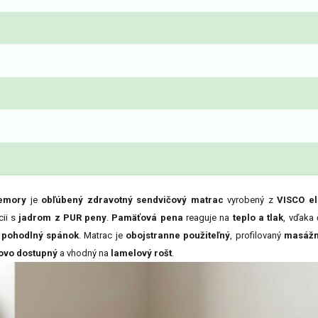
emory
je
obľúbený zdravotný sendvičový matrac
vyrobený z
VISCO el
ii s
jadrom z PUR peny
.
Pamäťová pena
reaguje na
teplo a tlak
, vďaka
 pohodlný spánok
. Matrac je
obojstranne použiteľný
, profilovaný
masážn
ovo dostupný
a vhodný na
lamelový rošt
.