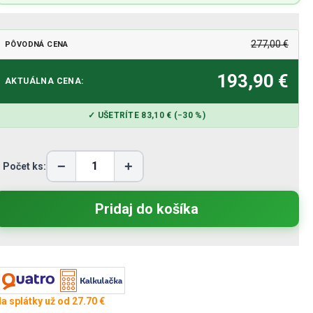
277,00 €
PÔVODNÁ CENA
193,90 €
AKTUÁLNA CENA:
✓ UŠETRÍTE 83,10 € (−30 %)
−
+
Počet ks:
a splátky už od 27.70 €