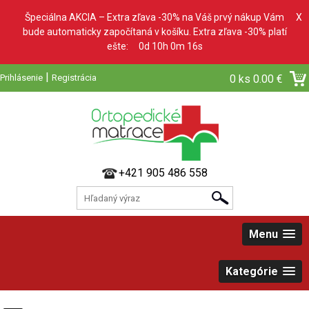
Špeciálna AKCIA – Extra zľava -30% na Váš prvý nákup Vám
X
bude automaticky započítaná v košíku. Extra zľava -30% platí
ešte:
0d 10h 0m 15s
|
Prihlásenie
Registrácia
0 ks
0.00 €
+421 905 486 558
Menu
Kategórie