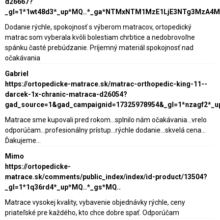
d26667?
_gl=1*1wt48d3*_up*MQ..*_ga*NTMxNTM1MzE1LjE3NTg3MzA4
Dodanie rýchle, spokojnosť s výberom matracov, ortopedický
matrac som vyberala kvôli bolestiam chrbtice a nedobrovoľne
spánku časté prebúdzanie. Príjemný materiál spokojnosť nad
očakávania
Gabriel
https://ortopedicke-matrace.sk/matrac-orthopedic-king-11--
darcek-1x-chranic-matraca-d26054?
gad_source=1&gad_campaignid=17325978954&_gl=1*nzagf2*_
Matrace sme kupovali pred rokom...splnilo nám očakávania...vrelo
odporúčam...profesionálny prístup...rýchle dodanie...skvelá cena...
Ďakujeme...
Mimo
https://ortopedicke-
matrace.sk/comments/public_index/index/id-product/13504?
_gl=1*1q36rd4*_up*MQ..*_gs*MQ..
Matrace vysokej kvality, vybavenie objednávky rýchle, ceny
priateľské pre každého, kto chce dobre spať. Odporúčam