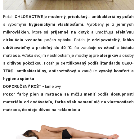
Poťah
CHLOE ACTIVE
je
moderný
,
priedušný
a
antibakteriálny poťah
s výbornými
hygienickými vlastnosťami
. Vyrobený je z
jemných
mikrovlákien
, ktoré sú
príjemné na dotyk
a umožňujú
efektívnu
cirkuláciu vzduchu
počas spánku. Poťah je
odzipovateľný
,
ľahko
udržiavateľný
a
prateľný do 40 °C
, čo zaručuje
sviežosť a čistotu
matraca
. Vďaka svojim vlastnostiam je vhodný aj pre
alergikov
a osoby
s
citlivou pokožkou
. Poťah je
certifikovaný podľa štandardu OEKO-
TEX®
,
antibakteriálny
,
antiroztočový
a zaručuje
vysoký komfort a
hygienu spánku
.
DOPORUČENÝ ROŠT -
lamelový
Pozor farby pien u matraca sa môžu meniť podľa dostupnosti
materiálu od dodávateľa, farba však nemení nič na vlastnostiach
matraca, čo nieje dôvod na reklamáciu