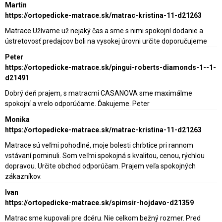
Martin
https://ortopedicke-matrace.sk/matrac-kristina-11-d21263
Matrace Užívame už nejaký čas a sme s nimi spokojní dodanie a
ústretovosť predajcov boli na vysokej úrovni určite doporučujeme
Peter
https://ortopedicke-matrace.sk/pingui-roberts-diamonds-1--1-
d21491
Dobrý deň prajem, s matracmi CASANOVA sme maximálme
spokojní a vrelo odporúčame. Ďakujeme. Peter
Monika
https://ortopedicke-matrace.sk/matrac-kristina-11-d21263
Matrace sú veľmi pohodlné, moje bolesti chrbtice pri rannom
vstávaní pominuli. Som veľmi spokojná s kvalitou, cenou, rýchlou
dopravou. Určite obchod odporúčam. Prajem veľa spokojných
zákazníkov.
Ivan
https://ortopedicke-matrace.sk/spimsir-hojdavo-d21359
Matrac sme kupovali pre dcéru. Nie celkom bežný rozmer. Pred