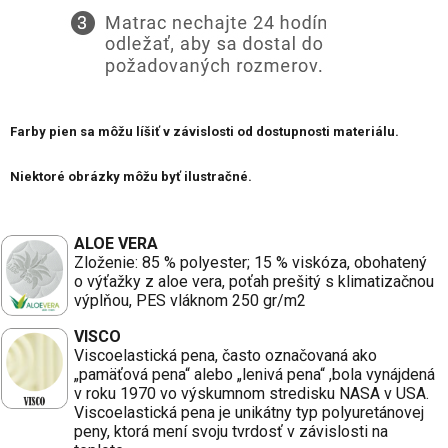
Farby pien sa môžu líšiť v závislosti od dostupnosti materiálu.
Niektoré obrázky môžu byť ilustračné.
ALOE VERA
Zloženie: 85 % polyester; 15 % viskóza, obohatený
o výťažky z aloe vera, poťah prešitý s klimatizačnou
výplňou, PES vláknom 250 gr/m2
VISCO
Viscoelastická pena, často označovaná ako
„pamäťová pena“ alebo „lenivá pena“ ,bola vynájdená
v roku 1970 vo výskumnom stredisku NASA v USA.
Viscoelastická pena je unikátny typ polyuretánovej
peny, ktorá mení svoju tvrdosť v závislosti na