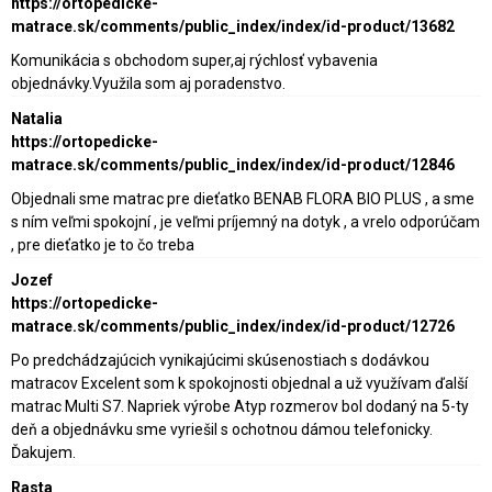
https://ortopedicke-
matrace.sk/comments/public_index/index/id-product/13682
Komunikácia s obchodom super,aj rýchlosť vybavenia
objednávky.Využila som aj poradenstvo.
Natalia
https://ortopedicke-
matrace.sk/comments/public_index/index/id-product/12846
Objednali sme matrac pre dieťatko BENAB FLORA BIO PLUS , a sme
s ním veľmi spokojní , je veľmi príjemný na dotyk , a vrelo odporúčam
, pre dieťatko je to čo treba
Jozef
https://ortopedicke-
matrace.sk/comments/public_index/index/id-product/12726
Po predchádzajúcich vynikajúcimi skúsenostiach s dodávkou
matracov Excelent som k spokojnosti objednal a už využívam ďalší
matrac Multi S7. Napriek výrobe Atyp rozmerov bol dodaný na 5-ty
deň a objednávku sme vyriešil s ochotnou dámou telefonicky.
Ďakujem.
Rasta