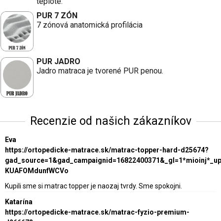
teplote.
PUR 7 ZÓN
7 zónová anatomická profilácia
PUR JADRO
Jadro matraca je tvorené PUR penou.
Recenzie od našich zákazníkov
Eva
https://ortopedicke-matrace.sk/matrac-topper-hard-d25674?
gad_source=1&gad_campaignid=16822400371&_gl=1*mioinj*_
KUAFOMdunfWCVo
Kupili sme si matrac topper je naozaj tvrdy. Sme spokojni.
Katarína
https://ortopedicke-matrace.sk/matrac-fyzio-premium-