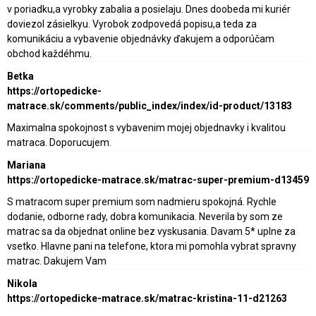
v poriadku,a vyrobky zabalia a posielaju. Dnes doobeda mi kuriér
doviezol zásielkyu. Vyrobok zodpovedá popisu,a teda za
komunikáciu a vybavenie objednávky ďakujem a odporúčam
obchod každéhmu.
Betka
https://ortopedicke-
matrace.sk/comments/public_index/index/id-product/13183
Maximalna spokojnost s vybavenim mojej objednavky i kvalitou
matraca. Doporucujem.
Mariana
https://ortopedicke-matrace.sk/matrac-super-premium-d13459
S matracom super premium som nadmieru spokojná. Rychle
dodanie, odborne rady, dobra komunikacia. Neverila by som ze
matrac sa da objednat online bez vyskusania. Davam 5* uplne za
vsetko. Hlavne pani na telefone, ktora mi pomohla vybrat spravny
matrac. Dakujem Vam
Nikola
https://ortopedicke-matrace.sk/matrac-kristina-11-d21263