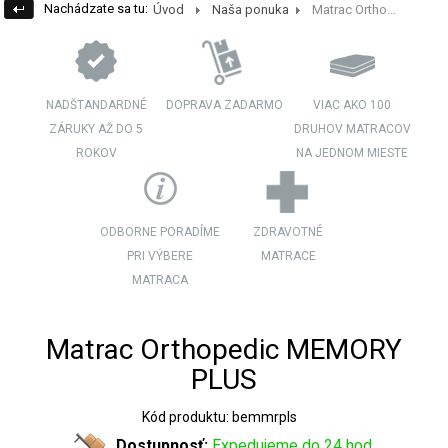
Nachádzate sa tu:
Úvod
Naša ponuka
Matrac Ortho...
NADŠTANDARDNÉ
DOPRAVA ZADARMO
VIAC AKO 100
ZÁRUKY AŽ DO 5
DRUHOV MATRACOV
ROKOV
NA JEDNOM MIESTE
ODBORNE PORADÍME
ZDRAVOTNÉ
PRI VÝBERE
MATRACE
MATRACA
Matrac Orthopedic MEMORY
PLUS
Kód produktu: bemmrpls
Dostupnosť:
Expedujeme do 24 hod.