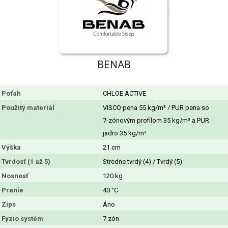
BENAB
Poťah
CHLOE ACTIVE
Použitý materiál
VISCO pena 55 kg/m³ / PUR pena so
7-zónovým profilom 35 kg/m³ a PUR
jadro 35 kg/m³
Výška
21 cm
Tvrdosť (1 až 5)
Stredne tvrdý (4) / Tvrdý (5)
Nosnosť
120 kg
Pranie
40 °C
Zips
Áno
Fyzio systém
7 zón