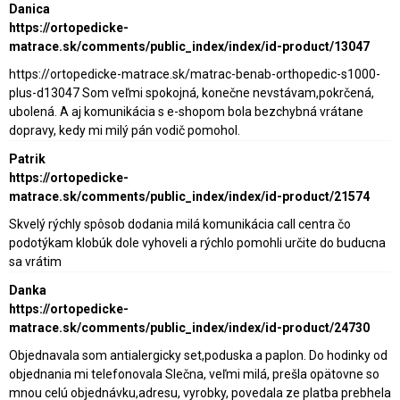
Danica
https://ortopedicke-
matrace.sk/comments/public_index/index/id-product/13047
https://ortopedicke-matrace.sk/matrac-benab-orthopedic-s1000-
plus-d13047 Som veľmi spokojná, konečne nevstávam,pokrčená,
ubolená. A aj komunikácia s e-shopom bola bezchybná vrátane
dopravy, kedy mi milý pán vodič pomohol.
Patrik
https://ortopedicke-
matrace.sk/comments/public_index/index/id-product/21574
Skvelý rýchly spôsob dodania milá komunikácia call centra čo
podotýkam klobúk dole vyhoveli a rýchlo pomohli určite do buducna
sa vrátim
Danka
https://ortopedicke-
matrace.sk/comments/public_index/index/id-product/24730
Objednavala som antialergicky set,poduska a paplon. Do hodinky od
objednania mi telefonovala Slečna, veľmi milá, prešla opätovne so
mnou celú objednávku,adresu, vyrobky, povedala ze platba prebhela