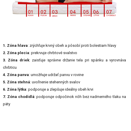
1. Zóna hlava
: zrýchľuje krvný obeh a pôsobí proti bolestiam hlavy
2. Zóna plecia
: prekrvuje chrbtové svalstvo
3. Zóna driek
: zaisťuje správne držanie tela pri spánku a vyrovnáva
chrbticu
4. Zóna panva
: umožňuje udržať panvu v rovine
5. Zóna stehná
: uvoľnenie stehenných svalov
6. Zóna lýtka
: podporuje a zlepšuje ideálny obeh krvi
7. Zóna chodidlá
: podporuje odpočinok nôh bez nadmerného tlaku na
päty