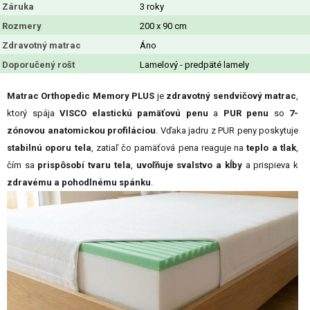
Záruka
3 roky
Rozmery
200 x 90 cm
Zdravotný matrac
Áno
Doporučený rošt
Lamelový - predpäté lamely
Matrac Orthopedic Memory PLUS
je
zdravotný sendvičový matrac
,
ktorý spája
VISCO elastickú pamäťovú penu
a
PUR penu
so
7-
zónovou anatomickou profiláciou
. Vďaka jadru z PUR peny poskytuje
stabilnú oporu tela
, zatiaľ čo pamäťová pena reaguje na
teplo a tlak
,
čím sa
prispôsobí tvaru tela
,
uvoľňuje svalstvo a kĺby
a prispieva k
zdravému a pohodlnému spánku
.