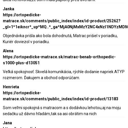
Janka
https://ortopedicke-
matrace.sk/comments/public_index/index/id-product/25262?
_gl=1*1eikncr*_up*MQ..*_ga*MjA0NjMxMzY2NC4xNzI1NDY
Objednávka prišla ako bola dohodnutá, Matrac prišiel v poriadku,
Kuriér doviezol v poriadku.
Alena
https://ortopedicke-matrace.sk/matrac-benab-orthopedic-
s1000-plus-d13051
Veľká spokojnosť. Skvelá komunikácia, rýchle dodanie napriek ATYP
rozmerom. Ďakujem a obchod odporúčam.
Henrieta
https://ortopedicke-
matrace.sk/comments/public_index/index/id-product/13183
Som veľmi spokojná s matracom a s dodávkou lehotou,aj na moju
sedačku už dávno hľadám,tak sa asi obrátim na nich
Jana