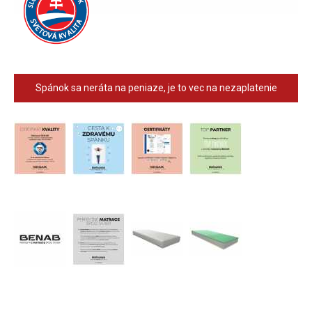
Spánok sa neráta na peniaze, je to vec na nezaplatenie