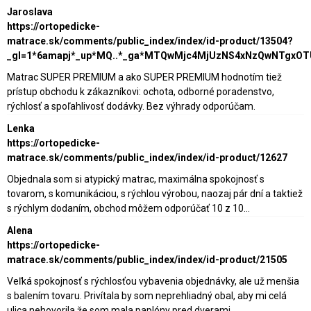
Jaroslava
https://ortopedicke-
matrace.sk/comments/public_index/index/id-product/13504?
_gl=1*6amapj*_up*MQ..*_ga*MTQwMjc4MjUzNS4xNzQwNTgxO
Matrac SUPER PREMIUM a ako SUPER PREMIUM hodnotím tiež
prístup obchodu k zákazníkovi: ochota, odborné poradenstvo,
rýchlosť a spoľahlivosť dodávky. Bez výhrady odporúčam.
Lenka
https://ortopedicke-
matrace.sk/comments/public_index/index/id-product/12627
Objednala som si atypický matrac, maximálna spokojnosť s
tovarom, s komunikáciou, s rýchlou výrobou, naozaj pár dní a taktiež
s rýchlym dodaním, obchod môžem odporúčať 10 z 10...
Alena
https://ortopedicke-
matrace.sk/comments/public_index/index/id-product/21505
Veľká spokojnosť s rýchlosťou vybavenia objednávky, ale už menšia
s balením tovaru. Privítala by som neprehliadný obal, aby mi celá
ulica nehovorila,že som mala paplóny pred dverami.