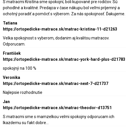
S matracmi Kristína sme spokojní, boli kupované pre rodičov. Sú
pohodlné a kvalitné. Predajca v čase nákupu bol veľmi príjemný a
ochotný poradiť a pomôcť s výberom. Za nás spokojnosť. Ďakujeme.
Tatiana
https://ortopedicke-matrace.sk/matrac-kristina-11-d21263
Velka spokojnost s vyberom, dodanim aj kvalitou matracov.
Odporucam.
František
https://ortopedicke-matrace.sk/matrac-york-hard-plus-d21783
spokojný na 100 %
Veronika
https://ortopedicke-matrace.sk/matrac-next-7-d21737
Najlepsie rozhodnutie
Jan
https://ortopedicke-matrace.sk/matrac-theodor-d13751
S matracmi sme s mamzelkou velmi spokojny odporucam ich
lkazdemu su fakt dobre…