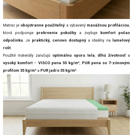
Matrac je
obojstranne použiteľný
a vybavený
masážnou profiláciou
,
ktorá podporuje
prekrvenie pokožky
a zvyšuje
komfort počas
odpočinku
. Je
praktický, cenovo dostupný
a ideálny na
lamelový
rošt
.
Použité materiály zaručujú
optimálnu oporu tela
,
dlhú životnosť
a
vysoký komfort
–
VISCO pena 55 kg/m³
,
PUR pena so 7-zónovým
profilom 35 kg/m³
a
PUR jadro 35 kg/m³
.