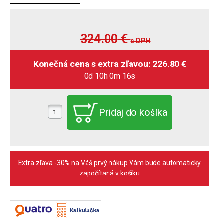
324.00
€
s DPH
0d 10h 0m 15s
Extra zľava -30% na Váš prvý nákup Vám bude automaticky
započítaná v košíku