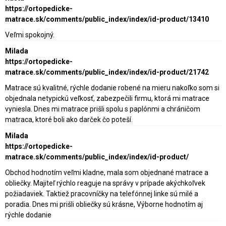
https://ortopedicke-
matrace.sk/comments/public_index/index/id-product/13410
Veľmi spokojný.
Milada
https://ortopedicke-
matrace.sk/comments/public_index/index/id-product/21742
Matrace sú kvalitné, rýchle dodanie robené na mieru nakoľko som si
objednala netypickú veľkosť, zabezpečili firmu, ktorá mi matrace
vyniesla. Dnes mi matrace prišli spolu s paplónmi a chráničom
matraca, ktoré boli ako darček čo poteší.
Milada
https://ortopedicke-
matrace.sk/comments/public_index/index/id-product/
Obchod hodnotím veľmi kladne, mala som objednané matrace a
obliečky. Majiteľ rýchlo reaguje na správy v prípade akýchkoľvek
požiadaviek. Taktiež pracovníčky na telefónnej linke sú milé a
poradia. Dnes mi prišli obliečky sú krásne, Výborne hodnotím aj
rýchle dodanie