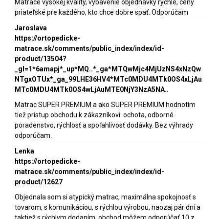
Matrace vysokej kvality, vybavenie objednávky rýchle, ceny
priateľské pre každého, kto chce dobre spať. Odporúčam
Jaroslava
https://ortopedicke-
matrace.sk/comments/public_index/index/id-
product/13504?
_gl=1*6amapj*_up*MQ..*_ga*MTQwMjc4MjUzNS4xNzQw
NTgxOTUx*_ga_99LHE36HV4*MTc0MDU4MTk0OS4xLjAu
MTc0MDU4MTk0OS4wLjAuMTE0NjY3NzA5NA..
Matrac SUPER PREMIUM a ako SUPER PREMIUM hodnotím
tiež prístup obchodu k zákazníkovi: ochota, odborné
poradenstvo, rýchlosť a spoľahlivosť dodávky. Bez výhrady
odporúčam.
Lenka
https://ortopedicke-
matrace.sk/comments/public_index/index/id-
product/12627
Objednala som si atypický matrac, maximálna spokojnosť s
tovarom, s komunikáciou, s rýchlou výrobou, naozaj pár dní a
taktiež s rýchlym dodaním, obchod môžem odporúčať 10 z