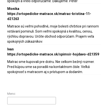
spokojní a vrelo odporúčame. Ďakujeme. Peter
Monika
https://ortopedicke-matrace.sk/matrac-kristina-11-
d21263
Matrace sú veľmi pohodlné, moje bolesti chrbtice pri rannom
vstávaní pominuli. Som veľmi spokojná s kvalitou, cenou,
rýchlou dopravou. Určite obchod odporúčam. Prajem veľa
spokojných zákazníkov.
Ivan
https://ortopedicke-matrace.sk/spimsir-hojdavo-d21359
Matrac sme kupovali pre dcéru. Nie celkom bežný rozmer.
Pred kúpou sme sa poradili na kontaktnom čísle. Veľká
spokojnosť s matracom aj s prístupom a dodaním.
Meno: