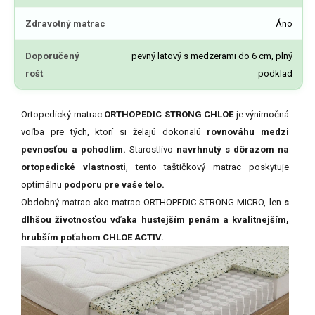
Zdravotný matrac
Áno
Doporučený
pevný latový s medzerami do 6 cm, plný
rošt
podklad
Ortopedický matrac
ORTHOPEDIC STRONG CHLOE
je výnimočná
voľba pre tých, ktorí si želajú dokonalú
rovnováhu medzi
pevnosťou a pohodlím.
Starostlivo
navrhnutý s dôrazom na
ortopedické vlastnosti
, tento taštičkový matrac poskytuje
optimálnu
podporu pre vaše telo.
Obdobný matrac ako matrac ORTHOPEDIC STRONG MICRO, len
s
dlhšou životnosťou vďaka hustejším penám a kvalitnejším,
hrubším poťahom CHLOE ACTIV.