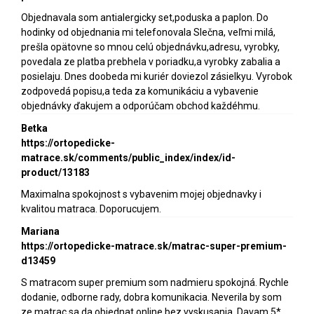
Objednavala som antialergicky set,poduska a paplon. Do
hodinky od objednania mi telefonovala Slečna, veľmi milá,
prešla opätovne so mnou celú objednávku,adresu, vyrobky,
povedala ze platba prebhela v poriadku,a vyrobky zabalia a
posielaju. Dnes doobeda mi kuriér doviezol zásielkyu. Vyrobok
zodpovedá popisu,a teda za komunikáciu a vybavenie
objednávky ďakujem a odporúčam obchod každéhmu.
Betka
https://ortopedicke-
matrace.sk/comments/public_index/index/id-
product/13183
Maximalna spokojnost s vybavenim mojej objednavky i
kvalitou matraca. Doporucujem.
Mariana
https://ortopedicke-matrace.sk/matrac-super-premium-
d13459
S matracom super premium som nadmieru spokojná. Rychle
dodanie, odborne rady, dobra komunikacia. Neverila by som
ze matrac sa da objednat online bez vyskusania. Davam 5*