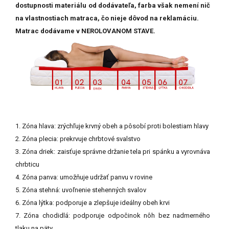
dostupnosti materiálu od dodávateľa, farba však nemení nič
na vlastnostiach matraca, čo nieje dôvod na reklamáciu.
Matrac dodávame v NEROLOVANOM STAVE.
1. Zóna hlava: zrýchľuje krvný obeh a pôsobí proti bolestiam hlavy
2. Zóna plecia: prekrvuje chrbtové svalstvo
3. Zóna driek: zaisťuje správne držanie tela pri spánku a vyrovnáva
chrbticu
4. Zóna panva: umožňuje udržať panvu v rovine
5. Zóna stehná: uvoľnenie stehenných svalov
6. Zóna lýtka: podporuje a zlepšuje ideálny obeh krvi
7. Zóna chodidlá: podporuje odpočinok nôh bez nadmerného
tlaku na päty