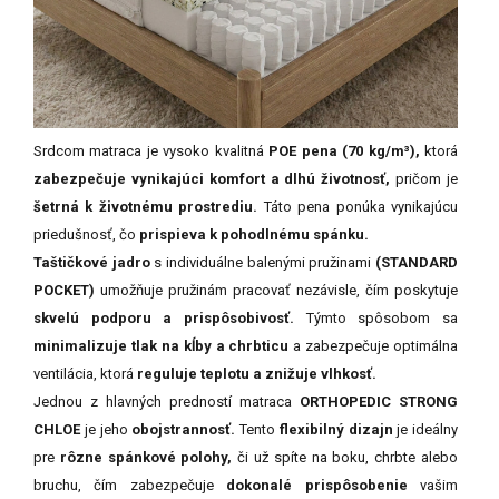
Srdcom matraca je vysoko kvalitná
POE pena (70 kg/m³),
ktorá
zabezpečuje vynikajúci komfort a dlhú životnosť,
pričom je
šetrná k životnému prostrediu.
Táto pena ponúka vynikajúcu
priedušnosť, čo
prispieva k pohodlnému spánku.
Taštičkové jadro
s individuálne balenými pružinami
(STANDARD
POCKET)
umožňuje pružinám pracovať nezávisle, čím poskytuje
skvelú podporu a prispôsobivosť.
Týmto spôsobom sa
minimalizuje tlak na kĺby a chrbticu
a zabezpečuje optimálna
ventilácia, ktorá
reguluje teplotu a znižuje vlhkosť.
Jednou z hlavných predností matraca
ORTHOPEDIC STRONG
CHLOE
je jeho
obojstrannosť.
Tento
flexibilný dizajn
je ideálny
pre
rôzne spánkové polohy,
či už spíte na boku, chrbte alebo
bruchu, čím zabezpečuje
dokonalé prispôsobenie
vašim