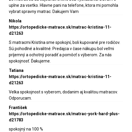
uplne za vsetko. Hlavne pani na telefone, ktora mi pomohla
vybrat spravny matrac. Dakujem Vam
Nikola
https://ortopedicke-matrace.sk/matrac-kristina-11-
d21263
S matracmi Kristína sme spokojní, boli kupované pre rodičov.
Sú pohodlné a kvalitné. Predajca v čase nákupu bol veľmi
príjemný a ochotný poradiť a pomôcť s výberom. Za nás
spokojnosť. Ďakujeme.
Tatiana
https://ortopedicke-matrace.sk/matrac-kristina-11-
d21263
Velka spokojnost s vyberom, dodanim aj kvalitou matracov.
Odporucam.
František
https://ortopedicke-matrace.sk/matrac-york-hard-plus-
d21783
spokojný na 100 %