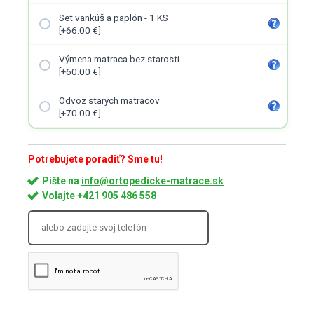
Set vankúš a paplón - 1 KS
[+66.00 €]
Výmena matraca bez starosti
[+60.00 €]
Odvoz starých matracov
[+70.00 €]
Potrebujete poradiť? Sme tu!
Píšte na
info@ortopedicke-matrace.sk
Volajte
+421 905 486 558