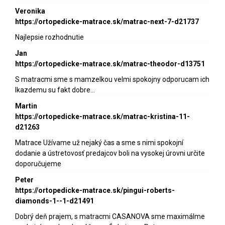
Veronika
https://ortopedicke-matrace.sk/matrac-next-7-d21737
Najlepsie rozhodnutie
Jan
https://ortopedicke-matrace.sk/matrac-theodor-d13751
S matracmi sme s mamzelkou velmi spokojny odporucam ich
lkazdemu su fakt dobre…
Martin
https://ortopedicke-matrace.sk/matrac-kristina-11-
d21263
Matrace Užívame už nejaký čas a sme s nimi spokojní
dodanie a ústretovosť predajcov boli na vysokej úrovni určite
doporučujeme
Peter
https://ortopedicke-matrace.sk/pingui-roberts-
diamonds-1--1-d21491
Dobrý deň prajem, s matracmi CASANOVA sme maximálme