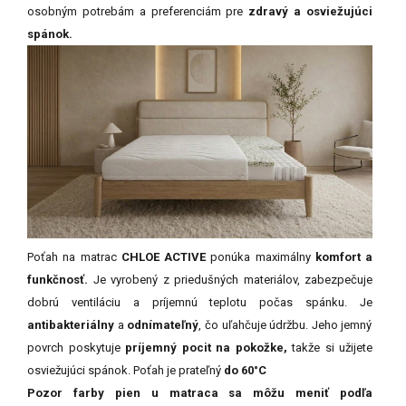
osobným potrebám a preferenciám pre
zdravý a osviežujúci
spánok.
Poťah na matrac
CHLOE ACTIVE
ponúka maximálny
komfort a
funkčnosť.
Je vyrobený z priedušných materiálov, zabezpečuje
dobrú ventiláciu a príjemnú teplotu počas spánku. Je
antibakteriálny
a
odnímateľný
, čo uľahčuje údržbu. Jeho jemný
povrch poskytuje
príjemný pocit na pokožke,
takže si užijete
osviežujúci spánok. Poťah je prateľný
do 60°C
Pozor farby pien u matraca sa môžu meniť podľa