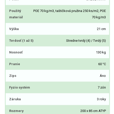
Použitý
POE 70 kg/m3, taštičková pružina 250 ks/m2, POE
materiál
70 kg/m3
Výška
21 cm
Tvrdosť (1 až 5)
Stredne tvrdý (4) / Tvrdý (5)
Nosnosť
130 kg
Pranie
60 °C
Zips
Áno
Fyzio systém
7 zón
Záruka
3 roky
Rozmery
200 x 85 cm ATYP