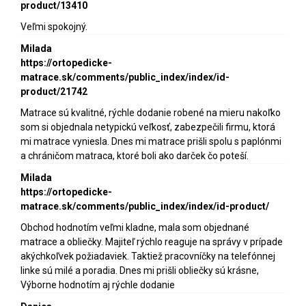
product/13410
Veľmi spokojný.
Milada
https://ortopedicke-
matrace.sk/comments/public_index/index/id-
product/21742
Matrace sú kvalitné, rýchle dodanie robené na mieru nakoľko
som si objednala netypickú veľkosť, zabezpečili firmu, ktorá
mi matrace vyniesla. Dnes mi matrace prišli spolu s paplónmi
a chráničom matraca, ktoré boli ako darček čo poteší.
Milada
https://ortopedicke-
matrace.sk/comments/public_index/index/id-product/
Obchod hodnotím veľmi kladne, mala som objednané
matrace a obliečky. Majiteľ rýchlo reaguje na správy v prípade
akýchkoľvek požiadaviek. Taktiež pracovníčky na telefónnej
linke sú milé a poradia. Dnes mi prišli obliečky sú krásne,
Výborne hodnotím aj rýchle dodanie