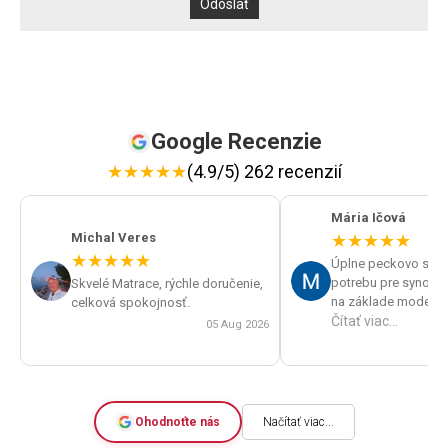
Google Recenzie
★
★
★
★
★
(4.9/5) 262 recenzií
Mária Ičová
Michal Veres
★
★
★
★
★
★
★
★
★
★
Úplne peckovo sme v
potrebu pre synov spán
Skvelé Matrace, rýchle doručenie,
na základe modelu p
celková spokojnosť.
roštu po telefóne od
Čítať viac...
05 Aug 2026
správne matrace a v
deň sme už rozbaľova
nových. Výborná kval
cenu. A skvelá komu
rýchlosť dodania.
Ohodnoťte nás
Načítať viac...