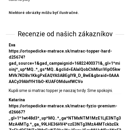
Niektoré obrázky môžu byť ilustračné.
Recenzie od našich zákazníkov
Eva
https://ortopedicke-matrace.sk/matrac-topper-hard-
d25674?
gad_source=1&gad_campaignid=16822400371&_gl=1*mi
oinj*_up*MQ..*_gs*MQ..&gclid=EAIaIQobChMIuriVipO5kw
MVk7KDBx1KkgPxEAQYASABEgIYB_D_BwE&gbraid=0AAA
AACy39AhfYH1lbO-KUAFOMdunfWCVo
Kupili sme si matrac topper je naozaj tvrdy. Sme spokojni.
Katarína
https://ortopedicke-matrace.sk/matrac-fyzio-premium-
d26667?
_gl=1*1wt48d3*_up*MQ..*_ga*NTMxNTM1MzE1LjE3NTg3
MzA4MTg.*_ga_99LHE36HV4*czE3NTg3MzA4MTckbzEk