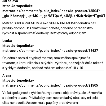
Jaroslava
https://ortopedicke-
matrace.sk/comments/public_index/index/id-product/13504?
_gl=1*6amapj*_up*MQ..*_ga*MTQwMjc4MjUzNS4xNzQwNTgxO
Matrac SUPER PREMIUM a ako SUPER PREMIUM hodnotím tiež
prístup obchodu k zákazníkovi: ochota, odborné poradenstvo,
rýchlosť a spoľahlivosť dodávky. Bez výhrady odporúčam.
Lenka
https://ortopedicke-
matrace.sk/comments/public_index/index/id-product/12627
Objednala som si atypický matrac, maximálna spokojnosť s
tovarom, s komunikáciou, s rýchlou výrobou, naozaj pár dní a taktiež
s rýchlym dodaním, obchod môžem odporúčať 10 z 10...
Alena
https://ortopedicke-
matrace.sk/comments/public_index/index/id-product/21505
Veľká spokojnosť s rýchlosťou vybavenia objednávky, ale už menšia
s balením tovaru. Privítala by som neprehliadný obal, aby mi celá
ulica nehovorila,že som mala paplóny pred dverami.