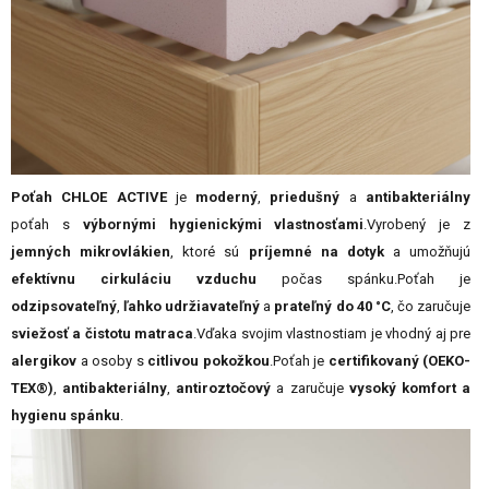
Poťah CHLOE ACTIVE
je
moderný
,
priedušný
a
antibakteriálny
poťah s
výbornými hygienickými vlastnosťami
.Vyrobený je z
jemných mikrovlákien
, ktoré sú
príjemné na dotyk
a umožňujú
efektívnu cirkuláciu vzduchu
počas spánku.Poťah je
odzipsovateľný
,
ľahko udržiavateľný
a
prateľný do 40 °C
, čo zaručuje
sviežosť a čistotu matraca
.Vďaka svojim vlastnostiam je vhodný aj pre
alergikov
a osoby s
citlivou pokožkou
.Poťah je
certifikovaný (OEKO-
TEX®)
,
antibakteriálny
,
antiroztočový
a zaručuje
vysoký komfort a
hygienu spánku
.