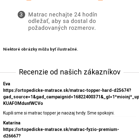
Niektoré obrázky môžu byť ilustračné.
Recenzie od našich zákazníkov
Eva
https://ortopedicke-matrace.sk/matrac-topper-hard-d25674?
gad_source=1&gad_campaignid=16822400371&_gl=1*mioinj*_
KUAFOMdunfWCVo
Kupili sme si matrac topper je naozaj tvrdy. Sme spokojni.
Katarína
https://ortopedicke-matrace.sk/matrac-fyzio-premium-
d26667?