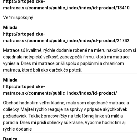
https://ortopedicke-
matrace.sk/comments/public_index/index/id-product/13410
Veľmi spokojný.
Milada
https://ortopedicke-
matrace.sk/comments/public_index/index/id-product/21742
Matrace sú kvalitné, rýchle dodanie robené na mieru nakoľko som si
objednala netypickú veľkosť, zabezpečili firmu, ktorá mi matrace
vyniesla. Dnes mi matrace prišli spolu s paplónmi a chráničom
matraca, ktoré boli ako darček čo poteší.
Milada
https://ortopedicke-
matrace.sk/comments/public_index/index/id-product/
Obchod hodnotím veľmi kladne, mala som objednané matrace a
obliečky. Majiteľ rýchlo reaguje na správy v prípade akýchkoľvek
požiadaviek. Taktiež pracovníčky na telefónnej linke sú milé a
poradia. Dnes mi prišli obliečky sú krásne, Výborne hodnotím aj
rýchle dodanie
Danica