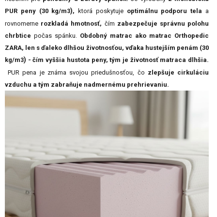
)
PUR peny (30 kg/m
,
ktorá poskytuje
optimálnu podporu tela
a
3
rovnomerne
rozkladá hmotnosť,
čím
zabezpečuje správnu polohu
chrbtice
počas spánku.
Obdobný matrac ako matrac Orthopedic
ZARA, len s ďaleko dlhšou životnosťou, vďaka hustejším penám (30
)
kg/m
- čím vyššia hustota peny, tým je životnosť matraca dlhšia.
3
PUR pena je známa svojou priedušnosťou, čo
zlepšuje cirkuláciu
vzduchu a tým zabraňuje nadmernému prehrievaniu.