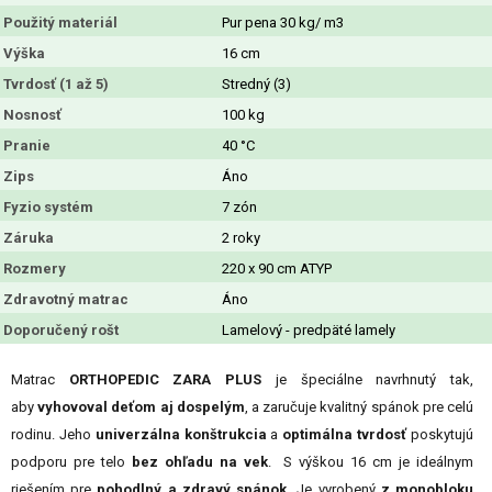
Použitý materiál
Pur pena 30 kg/ m3
Výška
16 cm
Tvrdosť (1 až 5)
Stredný (3)
Nosnosť
100 kg
Pranie
40 °C
Zips
Áno
Fyzio systém
7 zón
Záruka
2 roky
Rozmery
220 x 90 cm ATYP
Zdravotný matrac
Áno
Doporučený rošt
Lamelový - predpäté lamely
Matrac
ORTHOPEDIC ZARA PLUS
je špeciálne navrhnutý tak,
aby
vyhovoval deťom aj dospelým
, a zaručuje kvalitný spánok pre celú
rodinu. Jeho
univerzálna konštrukcia
a
optimálna tvrdosť
poskytujú
podporu pre telo
bez ohľadu na vek
. S výškou 16 cm je ideálnym
riešením pre
pohodlný a zdravý spánok.
Je vyrobený
z monobloku