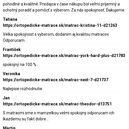
pohodlné a kvalitné. Predajca v čase nákupu bol veľmi príjemný a
ochotný poradiť a pomôcť s výberom. Za nás spokojnosť. Ďakujeme.
Tatiana
https://ortopedicke-matrace.sk/matrac-kristina-11-d21263
Velka spokojnost s vyberom, dodanim aj kvalitou matracov.
Odporucam.
František
https://ortopedicke-matrace.sk/matrac-york-hard-plus-d21783
spokojný na 100 %
Veronika
https://ortopedicke-matrace.sk/matrac-next-7-d21737
Najlepsie rozhodnutie
Jan
https://ortopedicke-matrace.sk/matrac-theodor-d13751
S matracmi sme s mamzelkou velmi spokojny odporucam ich
lkazdemu su fakt dobre…
Martin