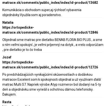
matrace.sk/comments/public_index/index/id-product/13682
Komunikácia s obchodom super,aj rýchlosť vybavenia
objednávky.Využila som aj poradenstvo.
Natalia
https://ortopedicke-
matrace.sk/comments/public_index/index/id-product/12846
Objednali sme matrac pre dieťatko BENAB FLORA BIO PLUS , a sme
s ním veľmi spokojní , je veľmi príjemný na dotyk , a vrelo odporúčam
, pre dieťatko je to čo treba
Jozef
https://ortopedicke-
matrace.sk/comments/public_index/index/id-product/12726
Po predchádzajúcich vynikajúcimi skúsenostiach s dodávkou
matracov Excelent som k spokojnosti objednal a už využívam ďalší
matrac Multi S7. Napriek výrobe Atyp rozmerov bol dodaný na 5-ty
deň a objednávku sme vyriešil s ochotnou dámou telefonicky.
Ďakujem.
Rasta