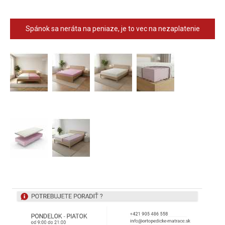
Spánok sa neráta na peniaze, je to vec na nezaplatenie