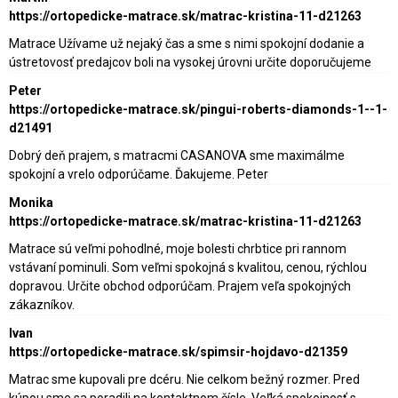
https://ortopedicke-matrace.sk/matrac-kristina-11-d21263
Matrace Užívame už nejaký čas a sme s nimi spokojní dodanie a
ústretovosť predajcov boli na vysokej úrovni určite doporučujeme
Peter
https://ortopedicke-matrace.sk/pingui-roberts-diamonds-1--1-
d21491
Dobrý deň prajem, s matracmi CASANOVA sme maximálme
spokojní a vrelo odporúčame. Ďakujeme. Peter
Monika
https://ortopedicke-matrace.sk/matrac-kristina-11-d21263
Matrace sú veľmi pohodlné, moje bolesti chrbtice pri rannom
vstávaní pominuli. Som veľmi spokojná s kvalitou, cenou, rýchlou
dopravou. Určite obchod odporúčam. Prajem veľa spokojných
zákazníkov.
Ivan
https://ortopedicke-matrace.sk/spimsir-hojdavo-d21359
Matrac sme kupovali pre dcéru. Nie celkom bežný rozmer. Pred
kúpou sme sa poradili na kontaktnom čísle. Veľká spokojnosť s