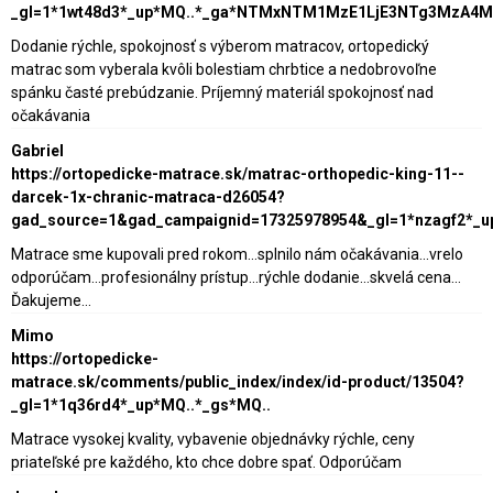
_gl=1*1wt48d3*_up*MQ..*_ga*NTMxNTM1MzE1LjE3NTg3MzA4
Dodanie rýchle, spokojnosť s výberom matracov, ortopedický
matrac som vyberala kvôli bolestiam chrbtice a nedobrovoľne
spánku časté prebúdzanie. Príjemný materiál spokojnosť nad
očakávania
Gabriel
https://ortopedicke-matrace.sk/matrac-orthopedic-king-11--
darcek-1x-chranic-matraca-d26054?
gad_source=1&gad_campaignid=17325978954&_gl=1*nzagf2*_
Matrace sme kupovali pred rokom...splnilo nám očakávania...vrelo
odporúčam...profesionálny prístup...rýchle dodanie...skvelá cena...
Ďakujeme...
Mimo
https://ortopedicke-
matrace.sk/comments/public_index/index/id-product/13504?
_gl=1*1q36rd4*_up*MQ..*_gs*MQ..
Matrace vysokej kvality, vybavenie objednávky rýchle, ceny
priateľské pre každého, kto chce dobre spať. Odporúčam