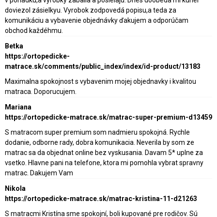
doviezol zásielkyu. Vyrobok zodpovedá popisu,a teda za
komunikáciu a vybavenie objednávky ďakujem a odporúčam
obchod každéhmu.
Betka
https://ortopedicke-
matrace.sk/comments/public_index/index/id-product/13183
Maximalna spokojnost s vybavenim mojej objednavky i kvalitou
matraca. Doporucujem.
Mariana
https://ortopedicke-matrace.sk/matrac-super-premium-d13459
S matracom super premium som nadmieru spokojná. Rychle
dodanie, odborne rady, dobra komunikacia. Neverila by som ze
matrac sa da objednat online bez vyskusania. Davam 5* uplne za
vsetko. Hlavne pani na telefone, ktora mi pomohla vybrat spravny
matrac. Dakujem Vam
Nikola
https://ortopedicke-matrace.sk/matrac-kristina-11-d21263
S matracmi Kristína sme spokojní, boli kupované pre rodičov. Sú