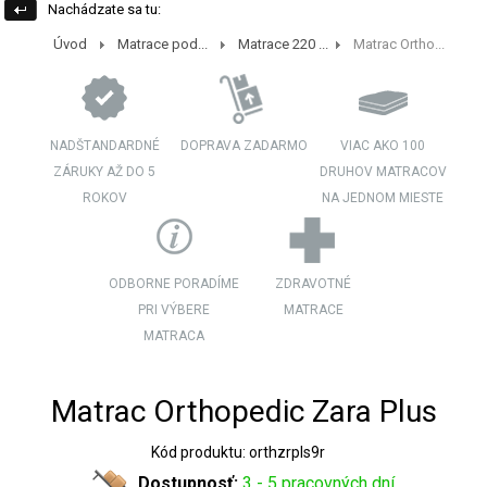
Nachádzate sa tu:
Úvod
Matrace pod...
Matrace 220 ...
Matrac Ortho...
NADŠTANDARDNÉ
DOPRAVA ZADARMO
VIAC AKO 100
ZÁRUKY AŽ DO 5
DRUHOV MATRACOV
ROKOV
NA JEDNOM MIESTE
ODBORNE PORADÍME
ZDRAVOTNÉ
PRI VÝBERE
MATRACE
MATRACA
Matrac Orthopedic Zara Plus
Kód produktu: orthzrpls9r
Dostupnosť:
3 - 5 pracovných dní