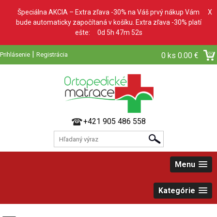
Špeciálna AKCIA – Extra zľava -30% na Váš prvý nákup Vám
X
bude automaticky započítaná v košíku. Extra zľava -30% platí
ešte:
0d 5h 47m 51s
|
Prihlásenie
Registrácia
0 ks
0.00 €
+421 905 486 558
Menu
Kategórie