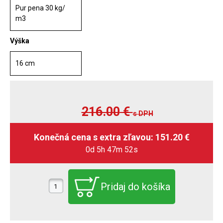
Pur pena 30 kg/
m3
Výška
16 cm
216.00
€
s DPH
0d 5h 47m 51s