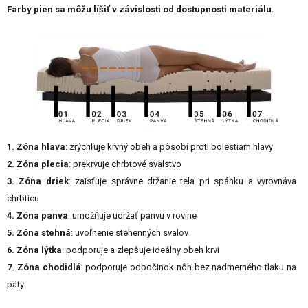
Farby pien sa môžu líšiť v závislosti od dostupnosti materiálu.
1. Zóna hlava
: zrýchľuje krvný obeh a pôsobí proti bolestiam hlavy
2. Zóna plecia
: prekrvuje chrbtové svalstvo
3. Zóna driek
: zaisťuje správne držanie tela pri spánku a vyrovnáva
chrbticu
4. Zóna panva
: umožňuje udržať panvu v rovine
5. Zóna stehná
: uvoľnenie stehenných svalov
6. Zóna lýtka
: podporuje a zlepšuje ideálny obeh krvi
7. Zóna chodidlá
: podporuje odpočinok nôh bez nadmerného tlaku na
päty