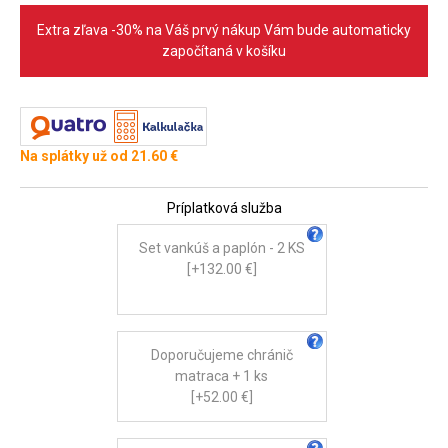
Extra zľava -30% na Váš prvý nákup Vám bude automaticky
započítaná v košíku
Na splátky už od 21.60 €
Príplatková služba
Set vankúš a paplón - 2 KS
[+132.00 €]
Doporučujeme chránič
matraca + 1 ks
[+52.00 €]