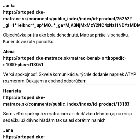
Janka
https://ortopedicke-
matrace.sk/comments/public_index/index/id-product/25262?
_gl=1*1eikncr*_up*MQ..*_ga*MjA0NjMxMzY2NC4xNzI1NDY
Objednávka prišla ako bola dohodnutá, Matrac prišiel v poriadku,
Kuriér doviezol v poriadku.
Alena
https://ortopedicke-matrace.sk/matrac-benab-orthopedic-
s1000-plus-d13051
Veľká spokojnosť. Skvelá komunikácia, rýchle dodanie napriek ATYP
rozmerom. Ďakujem a obchod odporúčam.
Henrieta
https://ortopedicke-
matrace.sk/comments/public_index/index/id-product/13183
Som veľmi spokojná s matracom a s dodávkou lehotou,aj na moju
sedačku už dávno hľadám,tak sa asi obrátim na nich
Jana
https://ortopedicke-