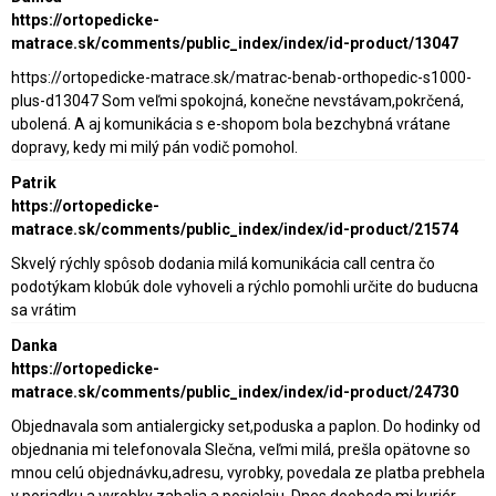
https://ortopedicke-
matrace.sk/comments/public_index/index/id-product/13047
https://ortopedicke-matrace.sk/matrac-benab-orthopedic-s1000-
plus-d13047 Som veľmi spokojná, konečne nevstávam,pokrčená,
ubolená. A aj komunikácia s e-shopom bola bezchybná vrátane
dopravy, kedy mi milý pán vodič pomohol.
Patrik
https://ortopedicke-
matrace.sk/comments/public_index/index/id-product/21574
Skvelý rýchly spôsob dodania milá komunikácia call centra čo
podotýkam klobúk dole vyhoveli a rýchlo pomohli určite do buducna
sa vrátim
Danka
https://ortopedicke-
matrace.sk/comments/public_index/index/id-product/24730
Objednavala som antialergicky set,poduska a paplon. Do hodinky od
objednania mi telefonovala Slečna, veľmi milá, prešla opätovne so
mnou celú objednávku,adresu, vyrobky, povedala ze platba prebhela
v poriadku,a vyrobky zabalia a posielaju. Dnes doobeda mi kuriér