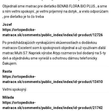
Objednali sme matrac pre dieťatko BENAB FLORA BIO PLUS , a sme
s ním veľmi spokojní , je veľmi príjemný na dotyk , a vrelo odporúčam
, pre dieťatko je to čo treba
Jozef
https://ortopedicke-
matrace.sk/comments/public_index/index/id-product/12726
Po predchádzajúcich vynikajúcimi skúsenostiach s dodávkou
matracov Excelent som k spokojnosti objednal a už využívam ďalší
matrac Multi S7. Napriek výrobe Atyp rozmerov bol dodaný na 5-ty
deň a objednávku sme vyriešil s ochotnou dámou telefonicky.
Ďakujem.
Rasta
https://ortopedicke-
matrace.sk/comments/public_index/index/id-product/13410
Veľmi spokojný.
Milada
https://ortopedicke-
matrace.sk/comments/public_index/index/id-product/21742