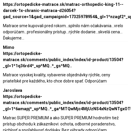
https://ortopedicke-matrace.sk/matrac-orthopedic-king-11--
darcek-1x-chranic-matraca-d26054?
gad_source=1&gad_campaignid=17325978954&_gl=1*nzagf2*_
Matrace sme kupovali pred rokom...splnilo nám očakávania...vrelo
odporúčam...profesionálny prístup...rýchle dodanie...skvelá cena...
Ďakujeme...
Mimo
https://ortopedicke-
matrace.sk/comments/public_index/index/id-product/13504?
_gl=1*1q36rd4*_up*MQ..*_gs*MQ..
Matrace vysokej kvality, vybavenie objednávky rýchle, ceny
priateľské pre každého, kto chce dobre spať. Odporúčam
Jaroslava
https://ortopedicke-
matrace.sk/comments/public_index/index/id-product/13504?
_gl=1*6amapj*_up*MQ..*_ga*MTQwMjc4MjUzNS4xNzQwNTgxO
Matrac SUPER PREMIUM a ako SUPER PREMIUM hodnotím tiež
prístup obchodu k zákazníkovi: ochota, odborné poradenstvo,
rýchlosť a spoľahlivosť dodávky. Bez výhrady odporúčam.