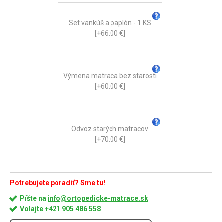
Set vankúš a paplón - 1 KS
[+66.00 €]
Výmena matraca bez starosti
[+60.00 €]
Odvoz starých matracov
[+70.00 €]
Potrebujete poradiť? Sme tu!
Píšte na
info@ortopedicke-matrace.sk
Volajte
+421 905 486 558