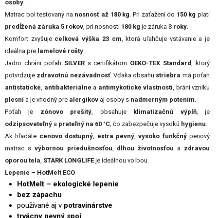
osoby
.
Matrac bol testovaný na
nosnosť až 180 kg
. Pri zaťažení do
150 kg
platí
predĺžená záruka 5 rokov
, pri nosnosti
180 kg
je záruka
3 roky
.
Komfort zvyšuje
celková výška 23 cm
, ktorá uľahčuje vstávanie a je
ideálna pre
lamelové rošty
.
Jadro chráni poťah
SILVER
s certifikátom
OEKO-TEX Standard
, ktorý
potvrdzuje
zdravotnú nezávadnosť
. Vďaka obsahu
striebra
má poťah
antistatické
,
antibakteriálne
a
antimykotické vlastnosti
, bráni vzniku
plesní
a je vhodný pre
alergikov
aj osoby s
nadmerným potením
.
Poťah je
zónovo prešitý
, obsahuje
klimatizačnú výplň
, je
odzipsovateľný
a
prateľný na 60 °C
, čo zabezpečuje vysokú
hygienu
.
Ak hľadáte
cenovo dostupný
,
extra pevný
,
vysoko funkčný
penový
matrac s
výbornou priedušnosťou
,
dlhou životnosťou
a
zdravou
oporou tela
,
STARK LONGLIFE
je ideálnou voľbou.
Lepenie – HotMelt ECO
HotMelt – ekologické lepenie
bez zápachu
používané aj v
potravinárstve
trvácny pevný spoj