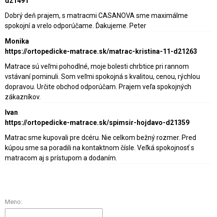
d21491
Dobrý deň prajem, s matracmi CASANOVA sme maximálme
spokojní a vrelo odporúčame. Ďakujeme. Peter
Monika
https://ortopedicke-matrace.sk/matrac-kristina-11-d21263
Matrace sú veľmi pohodlné, moje bolesti chrbtice pri rannom
vstávaní pominuli. Som veľmi spokojná s kvalitou, cenou, rýchlou
dopravou. Určite obchod odporúčam. Prajem veľa spokojných
zákazníkov.
Ivan
https://ortopedicke-matrace.sk/spimsir-hojdavo-d21359
Matrac sme kupovali pre dcéru. Nie celkom bežný rozmer. Pred
kúpou sme sa poradili na kontaktnom čísle. Veľká spokojnosť s
matracom aj s prístupom a dodaním.
Meno: