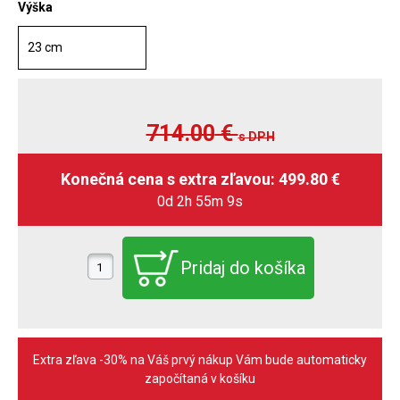
Výška
23 cm
714.00
€
s DPH
0d 2h 55m 8s
Extra zľava -30% na Váš prvý nákup Vám bude automaticky
započítaná v košíku