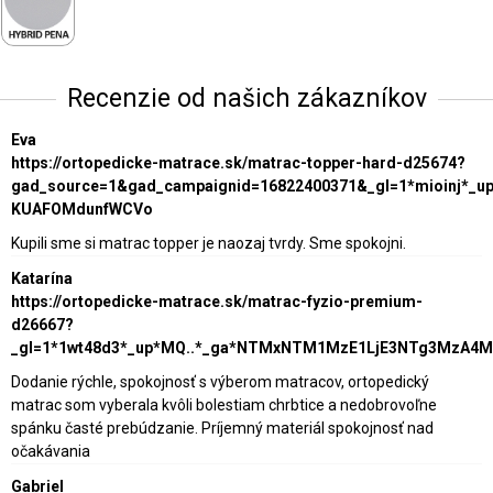
Recenzie od našich zákazníkov
Eva
https://ortopedicke-matrace.sk/matrac-topper-hard-d25674?
gad_source=1&gad_campaignid=16822400371&_gl=1*mioinj*_
KUAFOMdunfWCVo
Kupili sme si matrac topper je naozaj tvrdy. Sme spokojni.
Katarína
https://ortopedicke-matrace.sk/matrac-fyzio-premium-
d26667?
_gl=1*1wt48d3*_up*MQ..*_ga*NTMxNTM1MzE1LjE3NTg3MzA4
Dodanie rýchle, spokojnosť s výberom matracov, ortopedický
matrac som vyberala kvôli bolestiam chrbtice a nedobrovoľne
spánku časté prebúdzanie. Príjemný materiál spokojnosť nad
očakávania
Gabriel