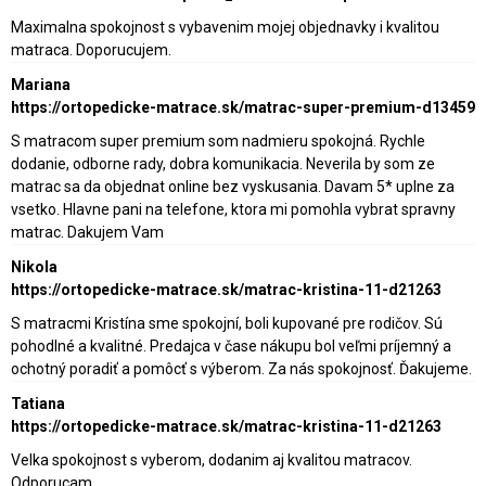
Maximalna spokojnost s vybavenim mojej objednavky i kvalitou
matraca. Doporucujem.
Mariana
https://ortopedicke-matrace.sk/matrac-super-premium-d13459
S matracom super premium som nadmieru spokojná. Rychle
dodanie, odborne rady, dobra komunikacia. Neverila by som ze
matrac sa da objednat online bez vyskusania. Davam 5* uplne za
vsetko. Hlavne pani na telefone, ktora mi pomohla vybrat spravny
matrac. Dakujem Vam
Nikola
https://ortopedicke-matrace.sk/matrac-kristina-11-d21263
S matracmi Kristína sme spokojní, boli kupované pre rodičov. Sú
pohodlné a kvalitné. Predajca v čase nákupu bol veľmi príjemný a
ochotný poradiť a pomôcť s výberom. Za nás spokojnosť. Ďakujeme.
Tatiana
https://ortopedicke-matrace.sk/matrac-kristina-11-d21263
Velka spokojnost s vyberom, dodanim aj kvalitou matracov.
Odporucam.