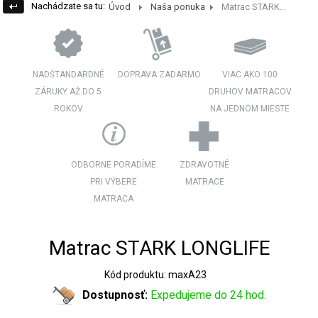
Nachádzate sa tu:
Úvod
Naša ponuka
Matrac STARK...
NADŠTANDARDNÉ
DOPRAVA ZADARMO
VIAC AKO 100
ZÁRUKY AŽ DO 5
DRUHOV MATRACOV
ROKOV
NA JEDNOM MIESTE
ODBORNE PORADÍME
ZDRAVOTNÉ
PRI VÝBERE
MATRACE
MATRACA
Matrac STARK LONGLIFE
Kód produktu: maxA23
Dostupnosť:
Expedujeme do 24 hod.