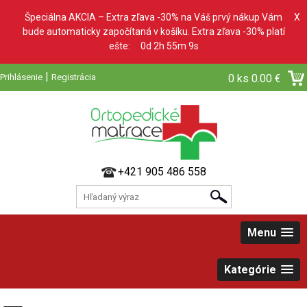
Špeciálna AKCIA – Extra zľava -30% na Váš prvý nákup Vám
X
bude automaticky započítaná v košíku. Extra zľava -30% platí
ešte:
0d 2h 55m 8s
|
Prihlásenie
Registrácia
0 ks
0.00 €
+421 905 486 558
Menu
Kategórie