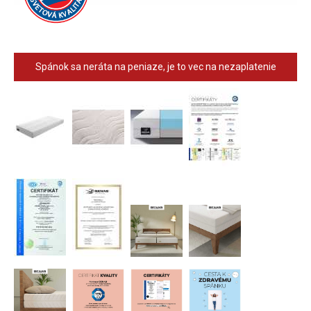
Spánok sa neráta na peniaze, je to vec na nezaplatenie