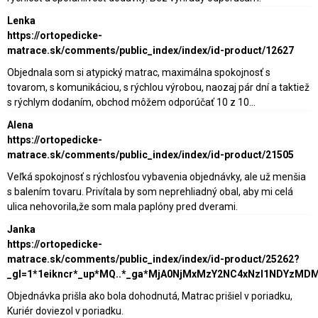
Lenka
https://ortopedicke-
matrace.sk/comments/public_index/index/id-product/12627
Objednala som si atypický matrac, maximálna spokojnosť s
tovarom, s komunikáciou, s rýchlou výrobou, naozaj pár dní a taktiež
s rýchlym dodaním, obchod môžem odporúčať 10 z 10...
Alena
https://ortopedicke-
matrace.sk/comments/public_index/index/id-product/21505
Veľká spokojnosť s rýchlosťou vybavenia objednávky, ale už menšia
s balením tovaru. Privítala by som neprehliadný obal, aby mi celá
ulica nehovorila,že som mala paplóny pred dverami.
Janka
https://ortopedicke-
matrace.sk/comments/public_index/index/id-product/25262?
_gl=1*1eikncr*_up*MQ..*_ga*MjA0NjMxMzY2NC4xNzI1NDY
Objednávka prišla ako bola dohodnutá, Matrac prišiel v poriadku,
Kuriér doviezol v poriadku.