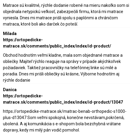
Matrace sú kvalitné, rýchle dodanie robené na mieru nakoľko som si
objednala netypickú veľkosť, zabezpečili firmu, ktorá mi matrace
vyniesla. Dnes mi matrace prišli spolu s paplónmi a chráničom
matraca, ktoré boli ako darček čo poteší.
Milada
https://ortopedicke-
matrace.sk/comments/public_index/index/id-product/
Obchod hodnotím veľmi kladne, mala som objednané matrace a
obliečky. Majiteľ rýchlo reaguje na správy v prípade akýchkoľvek
požiadaviek. Taktiež pracovníčky na telefónnej linke sú milé a
poradia. Dnes mi prišli obliečky sú krásne, Výborne hodnotím aj
rýchle dodanie
Danica
https://ortopedicke-
matrace.sk/comments/public_index/index/id-product/13047
https://ortopedicke-matrace.sk/matrac-benab-orthopedic-s1000-
plus-d13047 Som veľmi spokojná, konečne nevstávam,pokrčená,
ubolená. A aj komunikácia s e-shopom bola bezchybná vrátane
dopravy, kedy mi milý pán vodič pomohol.