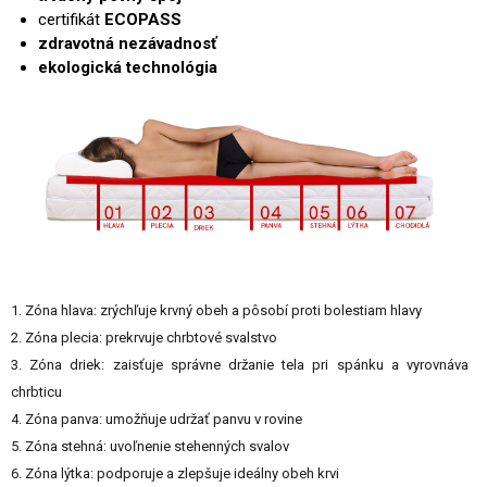
certifikát
ECOPASS
zdravotná nezávadnosť
ekologická technológia
1. Zóna hlava: zrýchľuje krvný obeh a pôsobí proti bolestiam hlavy
2. Zóna plecia: prekrvuje chrbtové svalstvo
3. Zóna driek: zaisťuje správne držanie tela pri spánku a vyrovnáva
chrbticu
4. Zóna panva: umožňuje udržať panvu v rovine
5. Zóna stehná: uvoľnenie stehenných svalov
6. Zóna lýtka: podporuje a zlepšuje ideálny obeh krvi