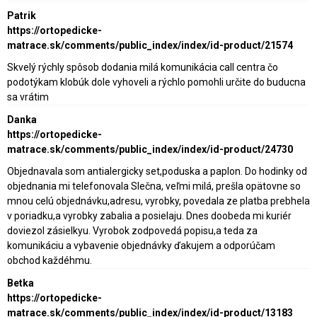
Patrik
https://ortopedicke-
matrace.sk/comments/public_index/index/id-product/21574
Skvelý rýchly spôsob dodania milá komunikácia call centra čo
podotýkam klobúk dole vyhoveli a rýchlo pomohli určite do buducna
sa vrátim
Danka
https://ortopedicke-
matrace.sk/comments/public_index/index/id-product/24730
Objednavala som antialergicky set,poduska a paplon. Do hodinky od
objednania mi telefonovala Slečna, veľmi milá, prešla opätovne so
mnou celú objednávku,adresu, vyrobky, povedala ze platba prebhela
v poriadku,a vyrobky zabalia a posielaju. Dnes doobeda mi kuriér
doviezol zásielkyu. Vyrobok zodpovedá popisu,a teda za
komunikáciu a vybavenie objednávky ďakujem a odporúčam
obchod každéhmu.
Betka
https://ortopedicke-
matrace.sk/comments/public_index/index/id-product/13183