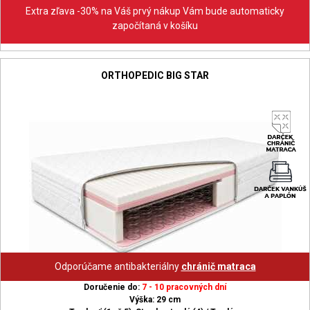
Extra zľava -30% na Váš prvý nákup Vám bude automaticky
započítaná v košíku
ORTHOPEDIC BIG STAR
Odporúčame antibakteriálny
chránič matraca
Doručenie do:
7 - 10 pracovných dní
Výška: 29 cm