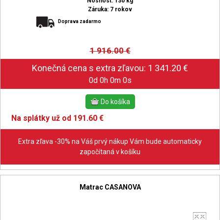
Nosnosť: 130 kg
Záruka: 7 rokov
Doprava zadarmo
1 916.00
€
0d 0h 0m 0s
Na splátky už od 191.60 €
Extra zľava -30% na Váš prvý nákup Vám bude automaticky
započítaná v košíku
Matrac CASANOVA