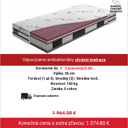
Odporúčame antibakteriálny
chránič matraca
Doručenie do:
3 - 5 pracovných dní
Výška: 26 cm
Tvrdosť (1 až 5): Stredný (3) / Stredne tvrd...
Nosnosť: 140 kg
Záruka: 5 rokov
Doprava zadarmo
1 964.00
€