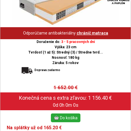
Odporúčame antibakteriálny
chránič matraca
Doručenie do:
3 - 5 pracovných dní
Výška: 23 cm
Tvrdosť (1 až 5): Stredný (3) / Stredne tvrd...
Nosnosť: 180 kg
Záruka: 5 rokov
Doprava zadarmo
1 652.00
€
0d 0h 0m 0s
Na splátky už od 165.20 €