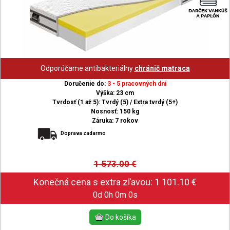
Odporúčame antibakteriálny
chránič matraca
Doručenie do:
3 - 5 pracovných dní
Výška: 23 cm
Tvrdosť (1 až 5): Tvrdý (5) / Extra tvrdý (5+)
Nosnosť: 150 kg
Záruka: 7 rokov
Doprava zadarmo
1 573.00
€
0d 0h 0m 0s