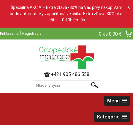
Špeciálna AKCIA – Extra zľava -30% na Váš prvý nákup Vám
X
bude automaticky započítaná v košíku. Extra zľava -30% platí
ešte:
0d 0h 0m 0s
|
Prihlásenie
Registrácia
0 ks
0.00 €
+421 905 486 558
Menu
Kategórie