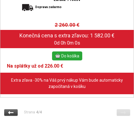
Doprava zadarmo
2 260.00
€
0d 0h 0m 0s
Na splátky už od 226.00 €
Extra zľava -30% na Váš prvý nákup Vám bude automaticky
započítaná v košíku
Strana
4/4