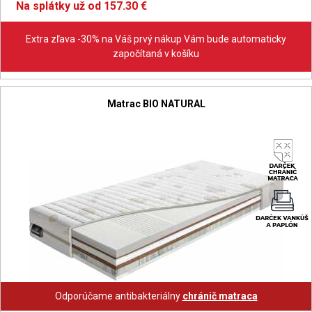
Na splátky už od 157.30 €
Extra zľava -30% na Váš prvý nákup Vám bude automaticky
započítaná v košíku
Matrac BIO NATURAL
Odporúčame antibakteriálny
chránič matraca