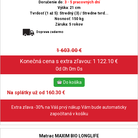
Doručenie do:
3 - 5 pracovných dní
Výška: 21 cm
Tvrdosť (1 až 5): Stredný (3) / Stredne tvrd...
Nosnosť: 150 kg
Záruka: 5 rokov
Doprava zadarmo
1 603.00
€
0d 0h 0m 0s
Na splátky už od 160.30 €
Extra zľava -30% na Váš prvý nákup Vám bude automaticky
započítaná v košíku
Matrac MAXIM BIO LONGLIFE