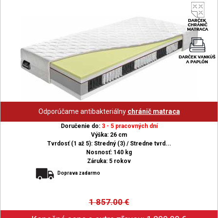
Odporúčame antibakteriálny
chránič matraca
Doručenie do:
3 - 5 pracovných dní
Výška: 26 cm
Tvrdosť (1 až 5): Stredný (3) / Stredne tvrd...
Nosnosť: 140 kg
Záruka: 5 rokov
Doprava zadarmo
1 857.00
€