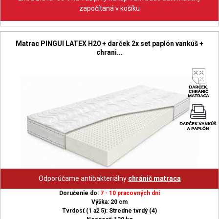
započítaná v košíku
Matrac PINGUI LATEX H20 + darček 2x set paplón vankúš +
chrani...
Odporúčame antibakteriálny
chránič matraca
Doručenie do:
7 - 10 pracovných dní
Výška: 20 cm
Tvrdosť (1 až 5): Stredne tvrdý (4)