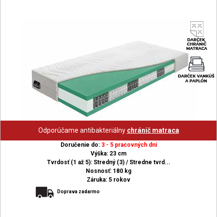
Odporúčame antibakteriálny
chránič matraca
Doručenie do:
3 - 5 pracovných dní
Výška: 23 cm
Tvrdosť (1 až 5): Stredný (3) / Stredne tvrd...
Nosnosť: 180 kg
Záruka: 5 rokov
Doprava zadarmo