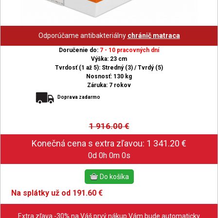
Odporúčame antibakteriálny
chránič matraca
Doručenie do:
7 - 10 pracovných dní
Výška: 23 cm
Tvrdosť (1 až 5): Stredný (3) / Tvrdý (5)
Nosnosť: 130 kg
Záruka: 7 rokov
Doprava zadarmo
1 916.00
€
0d 0h 0m 0s
Na splátky už od 191.60 €
Extra zľava -30% na Váš prvý nákup Vám bude automaticky