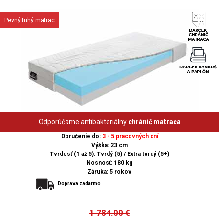
Pevný tuhý matrac
Odporúčame antibakteriálny
chránič matraca
Doručenie do:
3 - 5 pracovných dní
Výška: 23 cm
Tvrdosť (1 až 5): Tvrdý (5) / Extra tvrdý (5+)
Nosnosť: 180 kg
Záruka: 5 rokov
Doprava zadarmo
1 784.00
€