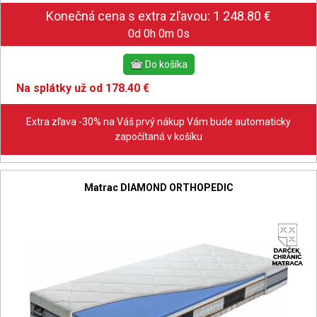
0d 0h 0m 0s
Na splátky už od 178.40 €
Extra zľava -30% na Váš prvý nákup Vám bude automaticky
započítaná v košíku
Matrac DIAMOND ORTHOPEDIC