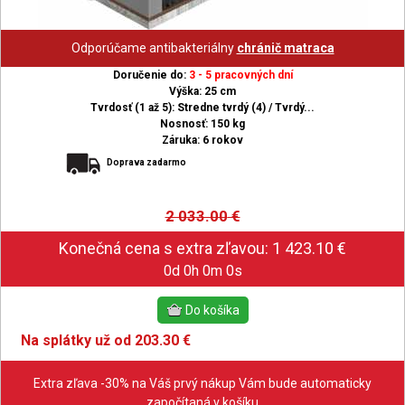
Odporúčame antibakteriálny
chránič matraca
Doručenie do:
3 - 5 pracovných dní
Výška: 25 cm
Tvrdosť (1 až 5): Stredne tvrdý (4) / Tvrdý...
Nosnosť: 150 kg
Záruka: 6 rokov
Doprava zadarmo
2 033.00
€
0d 0h 0m 0s
Na splátky už od 203.30 €
Extra zľava -30% na Váš prvý nákup Vám bude automaticky
započítaná v košíku