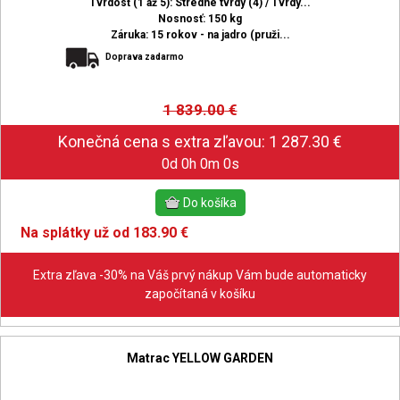
Tvrdosť (1 až 5): Stredne tvrdý (4) / Tvrdý...
Nosnosť: 150 kg
Záruka: 15 rokov - na jadro (pruži...
Doprava zadarmo
1 839.00
€
0d 0h 0m 0s
Na splátky už od 183.90 €
Extra zľava -30% na Váš prvý nákup Vám bude automaticky
započítaná v košíku
Matrac YELLOW GARDEN