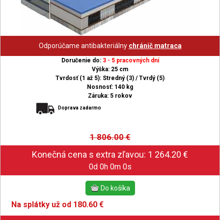
Odporúčame antibakteriálny
chránič matraca
Doručenie do:
3 - 5 pracovných dní
Výška: 25 cm
Tvrdosť (1 až 5): Stredný (3) / Tvrdý (5)
Nosnosť: 140 kg
Záruka: 5 rokov
Doprava zadarmo
1 806.00
€
0d 0h 0m 0s
Na splátky už od 180.60 €