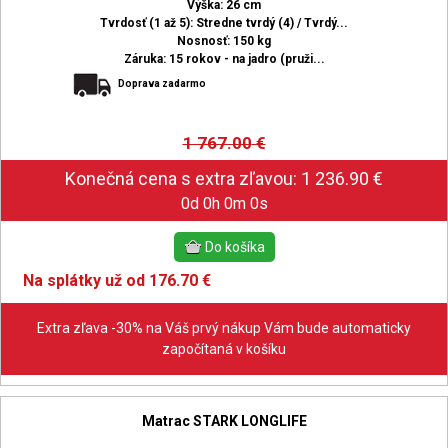
Výška: 26 cm
Tvrdosť (1 až 5): Stredne tvrdý (4) / Tvrdý...
Nosnosť: 150 kg
Záruka: 15 rokov - na jadro (pruži...
Doprava zadarmo
1 767.00
€
0d 0h 0m 0s
Na splátky už od 176.70 €
Extra zľava -30% na Váš prvý nákup Vám bude automaticky
započítaná v košíku
Matrac STARK LONGLIFE