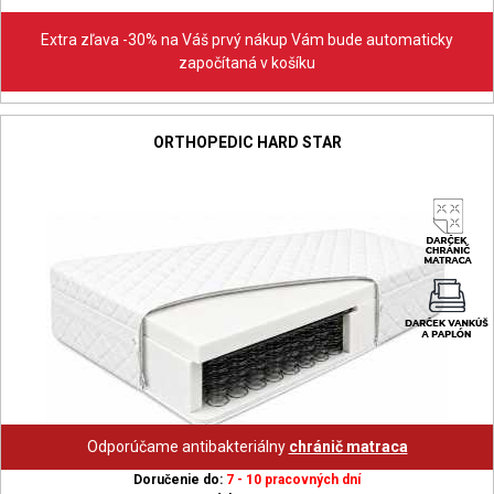
Extra zľava -30% na Váš prvý nákup Vám bude automaticky
započítaná v košíku
ORTHOPEDIC HARD STAR
Odporúčame antibakteriálny
chránič matraca
Doručenie do:
7 - 10 pracovných dní