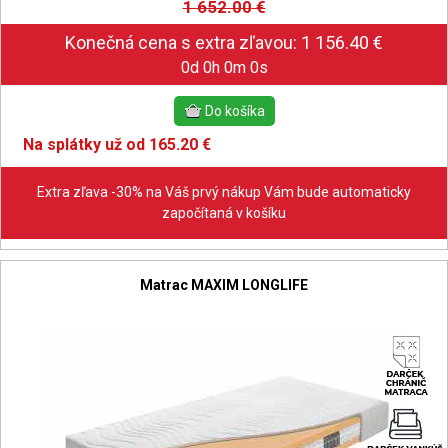
1 652.00
€
0d 0h 0m 0s
Na splátky už od 165.20 €
Extra zľava -30% na Váš prvý nákup Vám bude automaticky
započítaná v košíku
Matrac MAXIM LONGLIFE