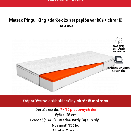
Matrac Pingui King +darček 2x set paplón vankúš + chranič
matraca
Odporúčame antibakteriálny
chránič matraca
Doručenie do:
7 - 10 pracovných dní
Výška: 28 cm
Tvrdosť (1 až 5): Stredne tvrdý (4) / Tvrdý...
Nosnosť: 150 kg
Záruka: 7 rokov