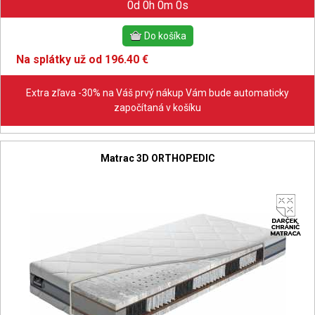
0d 0h 0m 0s
Na splátky už od 196.40 €
Extra zľava -30% na Váš prvý nákup Vám bude automaticky
započítaná v košíku
Matrac 3D ORTHOPEDIC