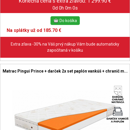
0d 0h 0m 0s
Na splátky už od 185.70 €
Extra zľava -30% na Váš prvý nákup Vám bude automaticky
započítaná v košíku
Matrac Pingui Prince + darček 2x set paplón vankúš + chranič m...