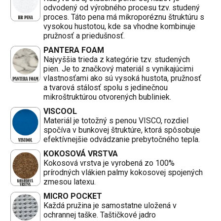
odvodený od výrobného procesu tzv. studený
proces. Táto pena má mikroporéznu štruktúru s
vysokou hustotou, kde sa vhodne kombinuje
pružnosť a priedušnosť.
PANTERA FOAM
Najvyššia trieda z kategórie tzv. studených
pien. Je to značkový materiál s vynikajúcimi
vlastnosťami ako sú vysoká hustota, pružnosť
a tvarová stálosť spolu s jedinečnou
mikroštruktúrou otvorených bubliniek.
VISCOOL
Materiál je totožný s penou VISCO, rozdiel
spočíva v bunkovej štruktúre, ktorá spôsobuje
efektívnejšie odvádzanie prebytočného tepla.
KOKOSOVÁ VRSTVA
Kokosová vrstva je vyrobená zo 100%
prírodných vlákien palmy kokosovej spojených
zmesou latexu.
MICRO POCKET
Každá pružina je samostatne uložená v
ochrannej taške. Taštičkové jadro