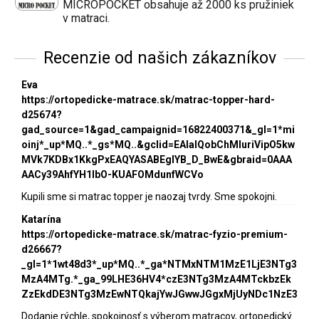
MICROPOCKET obsahuje až 2000 ks pružiniek
v matraci.
Recenzie od našich zákazníkov
Eva
https://ortopedicke-matrace.sk/matrac-topper-hard-
d25674?
gad_source=1&gad_campaignid=16822400371&_gl=1*mi
oinj*_up*MQ..*_gs*MQ..&gclid=EAIaIQobChMIuriVipO5kw
MVk7KDBx1KkgPxEAQYASABEgIYB_D_BwE&gbraid=0AAA
AACy39AhfYH1lbO-KUAFOMdunfWCVo
Kupili sme si matrac topper je naozaj tvrdy. Sme spokojni.
Katarína
https://ortopedicke-matrace.sk/matrac-fyzio-premium-
d26667?
_gl=1*1wt48d3*_up*MQ..*_ga*NTMxNTM1MzE1LjE3NTg3
MzA4MTg.*_ga_99LHE36HV4*czE3NTg3MzA4MTckbzEk
ZzEkdDE3NTg3MzEwNTQkajYwJGwwJGgxMjUyNDc1NzE3
Dodanie rýchle, spokojnosť s výberom matracov, ortopedický