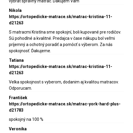
vybrat spravny matrac. Dakujem Vam
Nikola
https://ortopedicke-matrace.sk/matrac-kristina-11-
d21263
S matracmi Kristína sme spokojní, boli kupované pre rodičov.
Sú pohodlné a kvalitné. Predajca v čase nákupu bol veľmi
príjemný a ochotný poradiť a pomôcť s výberom. Za nás
spokojnosť. Ďakujeme.
Tatiana
https://ortopedicke-matrace.sk/matrac-kristina-11-
d21263
Velka spokojnost s vyberom, dodanim aj kvalitou matracov.
Odporucam.
František
https://ortopedicke-matrace.sk/matrac-york-hard-plus-
d21783
spokojný na 100 %
Veronika