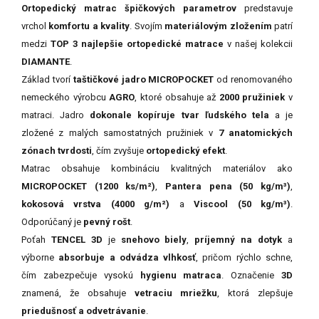
Ortopedický matrac špičkových parametrov
predstavuje
vrchol
komfortu a kvality
. Svojím
materiálovým zložením
patrí
medzi
TOP 3 najlepšie ortopedické matrace
v našej kolekcii
DIAMANTE
.
Základ tvorí
taštičkové jadro MICROPOCKET
od renomovaného
nemeckého výrobcu
AGRO
, ktoré obsahuje až
2000 pružiniek
v
matraci. Jadro
dokonale kopíruje tvar ľudského tela
a je
zložené z malých samostatných pružiniek v
7 anatomických
zónach tvrdosti
, čím zvyšuje
ortopedický efekt
.
Matrac obsahuje kombináciu kvalitných materiálov ako
MICROPOCKET (1200 ks/m²)
,
Pantera pena (50 kg/m³)
,
kokosová vrstva (4000 g/m²)
a
Viscool (50 kg/m³)
.
Odporúčaný je
pevný rošt
.
Poťah
TENCEL 3D
je
snehovo biely
,
príjemný na dotyk
a
výborne
absorbuje a odvádza vlhkosť
, pričom rýchlo schne,
čím zabezpečuje vysokú
hygienu matraca
. Označenie
3D
znamená, že obsahuje
vetraciu mriežku
, ktorá zlepšuje
priedušnosť a odvetrávanie
.