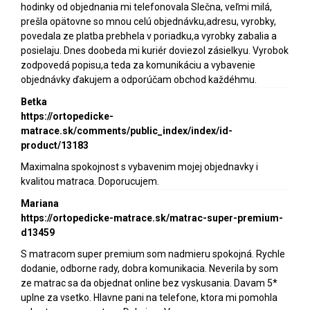
hodinky od objednania mi telefonovala Slečna, veľmi milá,
prešla opätovne so mnou celú objednávku,adresu, vyrobky,
povedala ze platba prebhela v poriadku,a vyrobky zabalia a
posielaju. Dnes doobeda mi kuriér doviezol zásielkyu. Vyrobok
zodpovedá popisu,a teda za komunikáciu a vybavenie
objednávky ďakujem a odporúčam obchod každéhmu.
Betka
https://ortopedicke-
matrace.sk/comments/public_index/index/id-
product/13183
Maximalna spokojnost s vybavenim mojej objednavky i
kvalitou matraca. Doporucujem.
Mariana
https://ortopedicke-matrace.sk/matrac-super-premium-
d13459
S matracom super premium som nadmieru spokojná. Rychle
dodanie, odborne rady, dobra komunikacia. Neverila by som
ze matrac sa da objednat online bez vyskusania. Davam 5*
uplne za vsetko. Hlavne pani na telefone, ktora mi pomohla