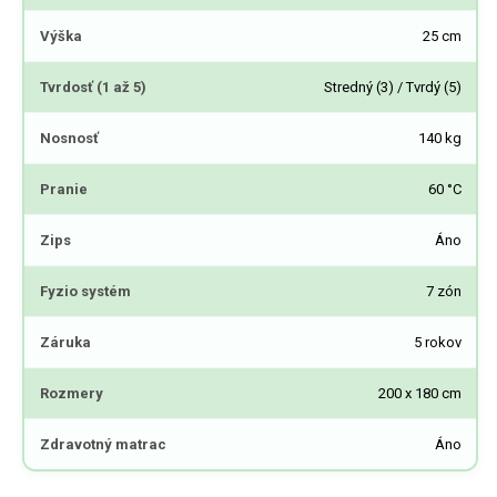
Výška
25 cm
Tvrdosť (1 až 5)
Stredný (3) / Tvrdý (5)
Nosnosť
140 kg
Pranie
60 °C
Zips
Áno
Fyzio systém
7 zón
Záruka
5 rokov
Rozmery
200 x 180 cm
Zdravotný matrac
Áno