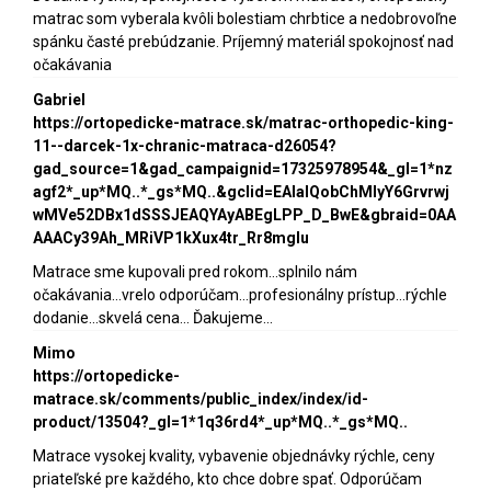
matrac som vyberala kvôli bolestiam chrbtice a nedobrovoľne
spánku časté prebúdzanie. Príjemný materiál spokojnosť nad
očakávania
Gabriel
https://ortopedicke-matrace.sk/matrac-orthopedic-king-
11--darcek-1x-chranic-matraca-d26054?
gad_source=1&gad_campaignid=17325978954&_gl=1*nz
agf2*_up*MQ..*_gs*MQ..&gclid=EAIaIQobChMIyY6Grvrwj
wMVe52DBx1dSSSJEAQYAyABEgLPP_D_BwE&gbraid=0AA
AAACy39Ah_MRiVP1kXux4tr_Rr8mgIu
Matrace sme kupovali pred rokom...splnilo nám
očakávania...vrelo odporúčam...profesionálny prístup...rýchle
dodanie...skvelá cena... Ďakujeme...
Mimo
https://ortopedicke-
matrace.sk/comments/public_index/index/id-
product/13504?_gl=1*1q36rd4*_up*MQ..*_gs*MQ..
Matrace vysokej kvality, vybavenie objednávky rýchle, ceny
priateľské pre každého, kto chce dobre spať. Odporúčam