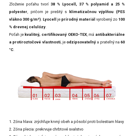
Zloženie poťahu tvorí
38 % Lyocell, 37 % polyamid a 25 %
polyester
, pričom je prešitý s
klimatizačnou výplňou (PES
vlákno 300 g/m²)
.
Lyocell
je
prírodný materiál
vyrobený zo
100
% drevnej celulózy
.
Poťah je
kvalitný, certifikovaný OEKO-TEX
, má
antibakteriálne
a protiroztočové vlastnosti
, je
odzipsovateľný
a prateľný na
60
°C
.
1. Zóna hlava: zrýchľuje krvný obeh a pôsobí proti bolestiam hlavy
2. Zóna plecia: prekrvuje chrbtové svalstvo