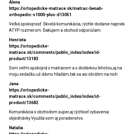
Alena
https://ortopedicke-matrace.sk/matrac-benab-
orthopedic-s1000-plus-d13051
Veľká spokojnosť. Skvelá komunikácia, rýchle dodanie napriek
ATYP rozmerom. Ďakujem a obchod odporúčam.
Henrieta
https://ortopedicke-
matrace.sk/comments/public_index/index/id-
product/13183
Som veľmi spokojná s matracom a s dodávkou lehotou,aj na
moju sedačku už dávno hľadám,tak sa asi obrátim na nich
Jana
https://ortopedicke-
matrace.sk/comments/public_index/index/id-
product/13682
Komunikácia s obchodom super,aj rýchlosť vybavenia
objednávky.Využila som aj poradenstvo.
Natalia
https://ortopedicke-