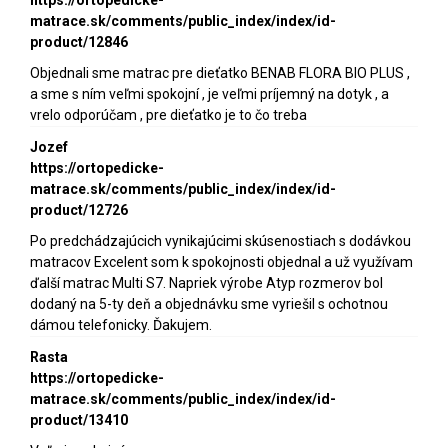
matrace.sk/comments/public_index/index/id-
product/12846
Objednali sme matrac pre dieťatko BENAB FLORA BIO PLUS ,
a sme s ním veľmi spokojní , je veľmi príjemný na dotyk , a
vrelo odporúčam , pre dieťatko je to čo treba
Jozef
https://ortopedicke-
matrace.sk/comments/public_index/index/id-
product/12726
Po predchádzajúcich vynikajúcimi skúsenostiach s dodávkou
matracov Excelent som k spokojnosti objednal a už využívam
ďalší matrac Multi S7. Napriek výrobe Atyp rozmerov bol
dodaný na 5-ty deň a objednávku sme vyriešil s ochotnou
dámou telefonicky. Ďakujem.
Rasta
https://ortopedicke-
matrace.sk/comments/public_index/index/id-
product/13410