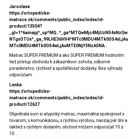
Jaroslava
https://ortopedicke-
matrace.sk/comments/public_index/index/id-
product/13504?
_gl=1*6amapj*_up*MQ..*_ga*MTQwMjc4MjUzNS4xNzQw
NTgxOTUx*_ga_99LHE36HV4*MTc0MDU4MTk0OS4xLjAu
MTc0MDU4MTk0OS4wLjAuMTE0NjY3NzA5NA..
Matrac SUPER PREMIUM a ako SUPER PREMIUM hodnotím
tiež prístup obchodu k zákazníkovi: ochota, odborné
poradenstvo, rýchlosť a spoľahlivosť dodávky. Bez výhrady
odporúčam.
Lenka
https://ortopedicke-
matrace.sk/comments/public_index/index/id-
product/12627
Objednala som si atypický matrac, maximálna spokojnosť s
tovarom, s komunikáciou, s rýchlou výrobou, naozaj pár dní a
taktiež s rýchlym dodaním, obchod môžem odporúčať 10 z
10...