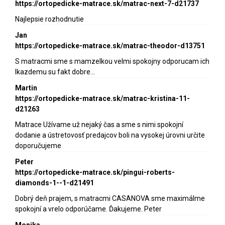
https://ortopedicke-matrace.sk/matrac-next-7-d21737
Najlepsie rozhodnutie
Jan
https://ortopedicke-matrace.sk/matrac-theodor-d13751
S matracmi sme s mamzelkou velmi spokojny odporucam ich
lkazdemu su fakt dobre…
Martin
https://ortopedicke-matrace.sk/matrac-kristina-11-
d21263
Matrace Užívame už nejaký čas a sme s nimi spokojní
dodanie a ústretovosť predajcov boli na vysokej úrovni určite
doporučujeme
Peter
https://ortopedicke-matrace.sk/pingui-roberts-
diamonds-1--1-d21491
Dobrý deň prajem, s matracmi CASANOVA sme maximálme
spokojní a vrelo odporúčame. Ďakujeme. Peter
Monika