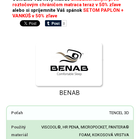
roztočovým chráničom matraca teraz v 50% zľave
alebo si spríjemníte Váš spánok
SETOM PAPLÓN +
VANKÚŠ v 50% zľave
BENAB
Poťah
TENCEL 3D
Použitý
VISCOOL®, HR PENA, MICROPOCKET, PANTERA®
materiál
FOAM, KOKOSOVÁ VRSTVA