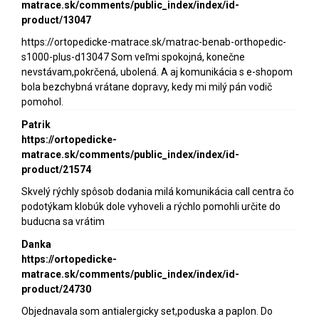
matrace.sk/comments/public_index/index/id-
product/13047
https://ortopedicke-matrace.sk/matrac-benab-orthopedic-
s1000-plus-d13047 Som veľmi spokojná, konečne
nevstávam,pokrčená, ubolená. A aj komunikácia s e-shopom
bola bezchybná vrátane dopravy, kedy mi milý pán vodič
pomohol.
Patrik
https://ortopedicke-
matrace.sk/comments/public_index/index/id-
product/21574
Skvelý rýchly spôsob dodania milá komunikácia call centra čo
podotýkam klobúk dole vyhoveli a rýchlo pomohli určite do
buducna sa vrátim
Danka
https://ortopedicke-
matrace.sk/comments/public_index/index/id-
product/24730
Objednavala som antialergicky set,poduska a paplon. Do