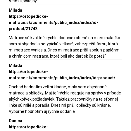
Veľmi spokojný.
Milada
https://ortopedicke-
matrace.sk/comments/public_index/index/id-
product/21742
Matrace sú kvalitné, rýchle dodanie robené na mieru nakoľko
som si objednala netypickú veľkosť, zabezpečili firmu, ktorá
mi matrace vyniesla. Dnes mi matrace prišli spolu s paplónmi
a chráničom matraca, ktoré boli ako darček čo poteší.
Milada
https://ortopedicke-
matrace.sk/comments/public_index/index/id-product/
Obchod hodnotím veľmi kladne, mala som objednané
matrace a obliečky. Majiteľ rýchlo reaguje na správy v prípade
akýchkoľvek požiadaviek. Taktiež pracovníčky na telefónnej
linke sú milé a poradia. Dnes mi prišli obliečky sú krásne,
Výborne hodnotím aj rýchle dodanie
Danica
https://ortopedicke-