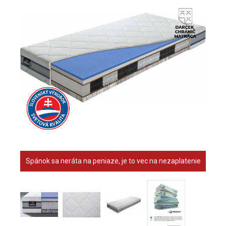
Spánok sa neráta na peniaze, je to vec na nezaplatenie