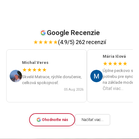
Google Recenzie
★
★
★
★
★
(4.9/5) 262 recenzií
Mária Ičová
Michal Veres
★
★
★
★
★
★
★
★
★
★
Úplne peckovo sme v
potrebu pre synov spán
Skvelé Matrace, rýchle doručenie,
na základe modelu p
celková spokojnosť.
roštu po telefóne od
Čítať viac...
05 Aug 2026
správne matrace a v
deň sme už rozbaľova
nových. Výborná kval
cenu. A skvelá komu
rýchlosť dodania.
Ohodnoťte nás
Načítať viac...