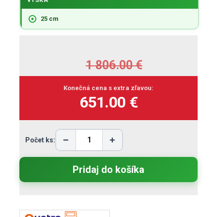
VÝŠKA
25 cm
1 806.00
€
Konečná cena s extra zľavou:
651.00 €
−
+
Počet ks: