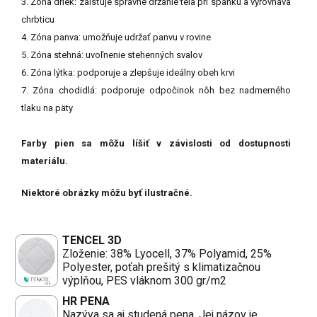
3. Zóna driek: zaisťuje správne držanie tela pri spánku a vyrovnáva
chrbticu
4. Zóna panva: umožňuje udržať panvu v rovine
5. Zóna stehná: uvoľnenie stehenných svalov
6. Zóna lýtka: podporuje a zlepšuje ideálny obeh krvi
7. Zóna chodidlá: podporuje odpočinok nôh bez nadmerného
tlaku na päty
Farby pien sa môžu líšiť v závislosti od dostupnosti
materiálu.
Niektoré obrázky môžu byť ilustračné.
TENCEL 3D
Zloženie: 38% Lyocell, 37% Polyamid, 25%
Polyester, poťah prešitý s klimatizačnou
výplňou, PES vláknom 300 gr/m2
HR PENA
Nazýva sa aj studená pena. Jej názov je