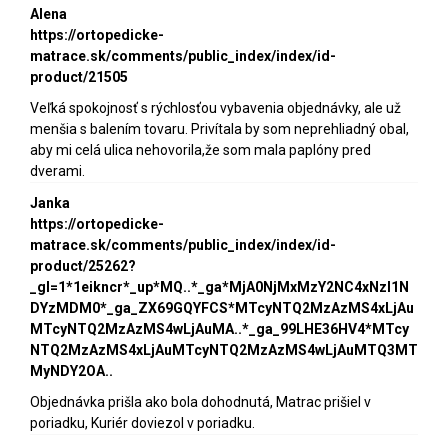
Alena
https://ortopedicke-
matrace.sk/comments/public_index/index/id-
product/21505
Veľká spokojnosť s rýchlosťou vybavenia objednávky, ale už
menšia s balením tovaru. Privítala by som neprehliadný obal,
aby mi celá ulica nehovorila,že som mala paplóny pred
dverami.
Janka
https://ortopedicke-
matrace.sk/comments/public_index/index/id-
product/25262?
_gl=1*1eikncr*_up*MQ..*_ga*MjA0NjMxMzY2NC4xNzI1N
DYzMDM0*_ga_ZX69GQYFCS*MTcyNTQ2MzAzMS4xLjAu
MTcyNTQ2MzAzMS4wLjAuMA..*_ga_99LHE36HV4*MTcy
NTQ2MzAzMS4xLjAuMTcyNTQ2MzAzMS4wLjAuMTQ3MT
MyNDY2OA..
Objednávka prišla ako bola dohodnutá, Matrac prišiel v
poriadku, Kuriér doviezol v poriadku.