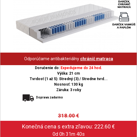
Odporúčame antibakteriálny
chránič matraca
Doručenie do:
Expedujeme do 24 hod.
Výška: 21 cm
Tvrdosť (1 až 5): Stredný (3) / Stredne tvrd...
Nosnosť: 130 kg
Záruka: 3 roky
Doprava zadarmo
318.00
€
0d 0h 31m 39s