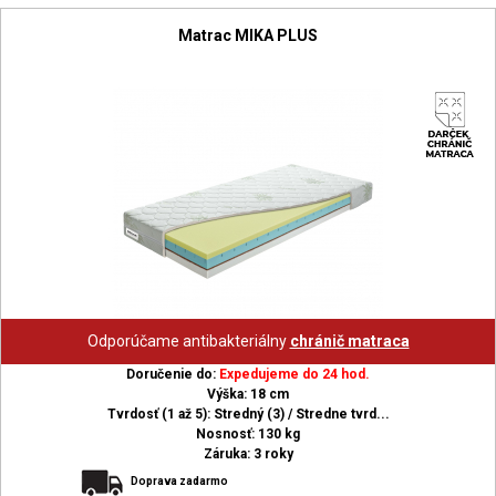
Matrac MIKA PLUS
Odporúčame antibakteriálny
chránič matraca
Doručenie do:
Expedujeme do 24 hod.
Výška: 18 cm
Tvrdosť (1 až 5): Stredný (3) / Stredne tvrd...
Nosnosť: 130 kg
Záruka: 3 roky
Doprava zadarmo