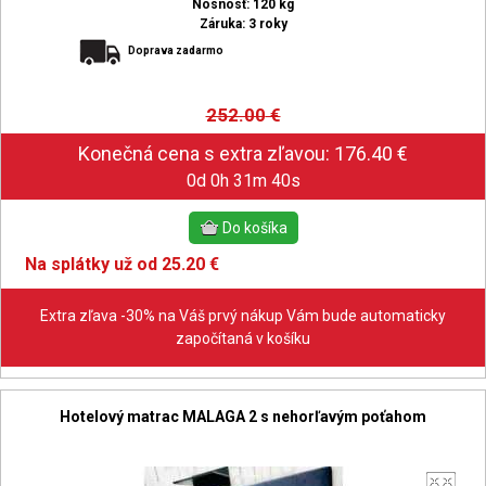
Nosnosť: 120 kg
Záruka: 3 roky
Doprava zadarmo
252.00
€
0d 0h 31m 39s
Na splátky už od 25.20 €
Extra zľava -30% na Váš prvý nákup Vám bude automaticky
započítaná v košíku
Hotelový matrac MALAGA 2 s nehorľavým poťahom