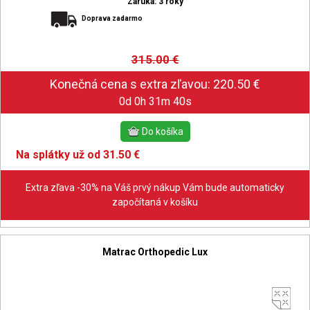
Záruka: 3 roky
Doprava zadarmo
315.00
€
0d 0h 31m 39s
Na splátky už od 31.50 €
Extra zľava -30% na Váš prvý nákup Vám bude automaticky
započítaná v košíku
Matrac Orthopedic Lux