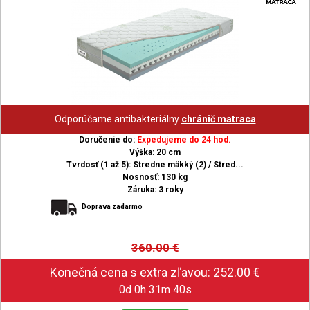
Odporúčame antibakteriálny
chránič matraca
Doručenie do:
Expedujeme do 24 hod.
Výška: 20 cm
Tvrdosť (1 až 5): Stredne mäkký (2) / Stred...
Nosnosť: 130 kg
Záruka: 3 roky
Doprava zadarmo
360.00
€
0d 0h 31m 39s