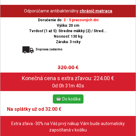
Odporúčame antibakteriálny
chránič matraca
Doručenie do:
3 - 5 pracovných dní
Výška: 20 cm
Tvrdosť (1 až 5): Stredne mäkký (2) / Stred...
Nosnosť: 130 kg
Záruka: 3 roky
Doprava zadarmo
320.00
€
0d 0h 31m 39s
Na splátky už od 32.00 €
Extra zľava -30% na Váš prvý nákup Vám bude automaticky
započítaná v košíku