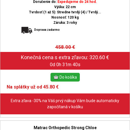
Doručenie do:
Expedujeme do 24 hod.
Výška: 22 cm
Tvrdosť (1 až 5): Stredne tvrdý (4) / Tvrdý...
Nosnosť: 120 kg
Záruka: 3 roky
Doprava zadarmo
458.00
€
0d 0h 31m 39s
Na splátky už od 45.80 €
Extra zľava -30% na Váš prvý nákup Vám bude automaticky
započítaná v košíku
Matrac Orthopedic Strong Chloe