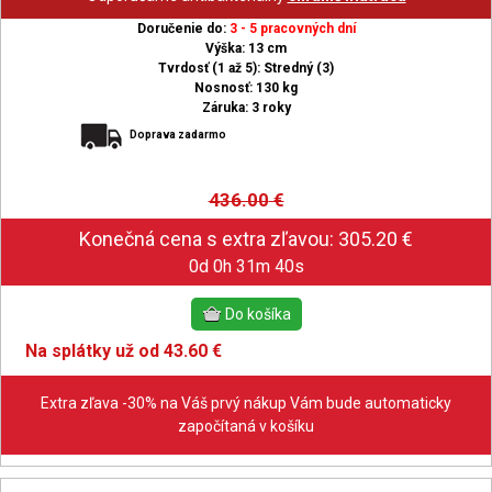
Doručenie do:
3 - 5 pracovných dní
Výška: 13 cm
Tvrdosť (1 až 5): Stredný (3)
Nosnosť: 130 kg
Záruka: 3 roky
Doprava zadarmo
436.00
€
0d 0h 31m 39s
Na splátky už od 43.60 €
Extra zľava -30% na Váš prvý nákup Vám bude automaticky
započítaná v košíku