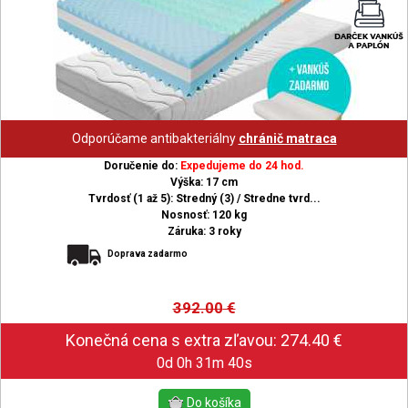
Odporúčame antibakteriálny
chránič matraca
Doručenie do:
Expedujeme do 24 hod.
Výška: 17 cm
Tvrdosť (1 až 5): Stredný (3) / Stredne tvrd...
Nosnosť: 120 kg
Záruka: 3 roky
Doprava zadarmo
392.00
€
0d 0h 31m 39s