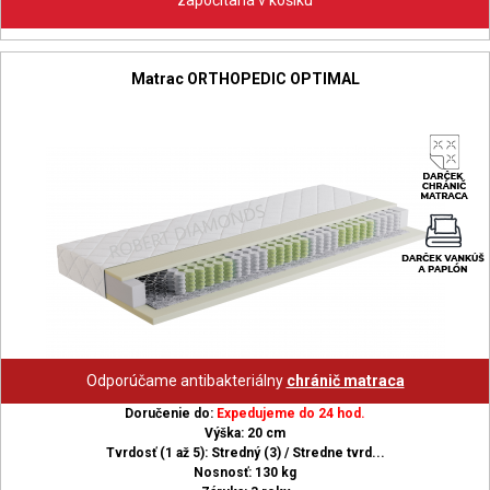
započítaná v košíku
Matrac ORTHOPEDIC OPTIMAL
Odporúčame antibakteriálny
chránič matraca
Doručenie do:
Expedujeme do 24 hod.
Výška: 20 cm
Tvrdosť (1 až 5): Stredný (3) / Stredne tvrd...
Nosnosť: 130 kg