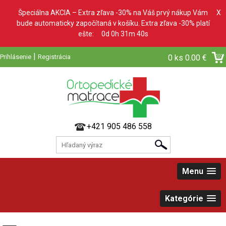
Špeciálna AKCIA – Extra zľava -30% na Váš prvý nákup Vám
X
bude automaticky započítaná v košíku. Extra zľava -30% platí
ešte:
0d 0h 31m 39s
|
Prihlásenie
Registrácia
0 ks
0.00 €
+421 905 486 558
Menu
Kategórie