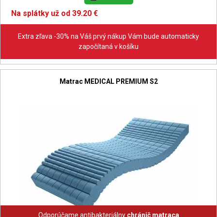
Na splátky už od 39.20 €
Extra zľava -30% na Váš prvý nákup Vám bude automaticky
započítaná v košíku
Matrac MEDICAL PREMIUM S2
Odporúčame antibakteriálny
chránič matraca