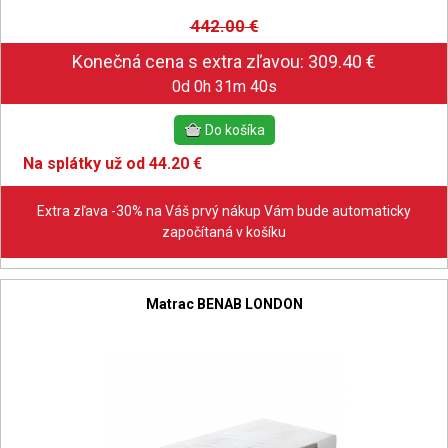
442.00
€
0d 0h 31m 39s
Na splátky už od 44.20 €
Extra zľava -30% na Váš prvý nákup Vám bude automaticky
započítaná v košíku
Matrac BENAB LONDON