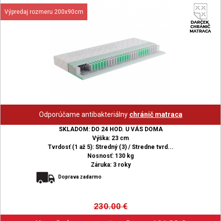
Výpredaj rozmeru 200x90cm
Odporúčame antibakteriálny
chránič matraca
SKLADOM: DO 24 HOD. U VÁS DOMA
Výška: 23 cm
Tvrdosť (1 až 5): Stredný (3) / Stredne tvrd...
Nosnosť: 130 kg
Záruka: 3 roky
Doprava zadarmo
230.00
€