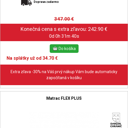
Doprava zadarmo
347.00
€
0d 0h 31m 39s
Na splátky už od 34.70 €
Extra zľava -30% na Váš prvý nákup Vám bude automaticky
započítaná v košíku
Matrac FLEX PLUS