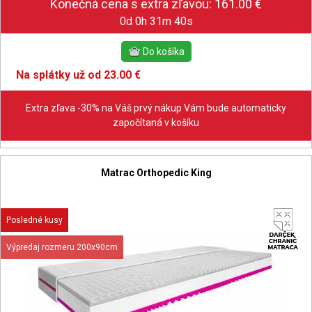
0d 0h 31m 39s
Na splátky už od 23.00 €
Extra zľava -30% na Váš prvý nákup Vám bude automaticky
započítaná v košíku
Matrac Orthopedic King
Posledné kusy
Výpredaj rozmeru 200x90cm