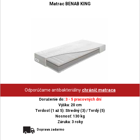
Matrac BENAB KING
Odporúčame antibakteriálny
chránič matraca
Doručenie do:
3 - 5 pracovných dní
Výška: 20 cm
Tvrdosť (1 až 5): Stredný (3) / Tvrdý (5)
Nosnosť: 130 kg
Záruka: 3 roky
Doprava zadarmo