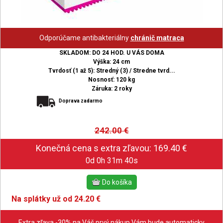
Odporúčame antibakteriálny
chránič matraca
SKLADOM: DO 24 HOD. U VÁS DOMA
Výška: 24 cm
Tvrdosť (1 až 5): Stredný (3) / Stredne tvrd...
Nosnosť: 120 kg
Záruka: 2 roky
Doprava zadarmo
242.00
€
0d 0h 31m 39s
Na splátky už od 24.20 €
Extra zľava -30% na Váš prvý nákup Vám bude automaticky