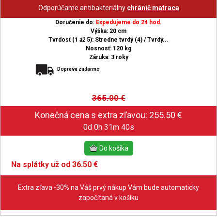
Odporúčame antibakteriálny
chránič matraca
Doručenie do:
Expedujeme do 24 hod.
Výška: 20 cm
Tvrdosť (1 až 5): Stredne tvrdý (4) / Tvrdý...
Nosnosť: 120 kg
Záruka: 3 roky
Doprava zadarmo
365.00
€
0d 0h 31m 39s
Na splátky už od 36.50 €
Extra zľava -30% na Váš prvý nákup Vám bude automaticky
započítaná v košíku