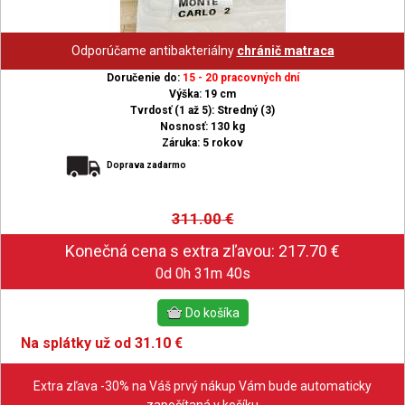
Odporúčame antibakteriálny
chránič matraca
Doručenie do:
15 - 20 pracovných dní
Výška: 19 cm
Tvrdosť (1 až 5): Stredný (3)
Nosnosť: 130 kg
Záruka: 5 rokov
Doprava zadarmo
311.00
€
0d 0h 31m 39s
Na splátky už od 31.10 €
Extra zľava -30% na Váš prvý nákup Vám bude automaticky