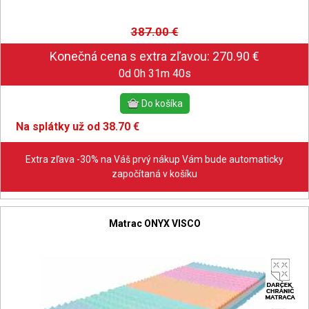
387.00
€
0d 0h 31m 39s
Na splátky už od 38.70 €
Extra zľava -30% na Váš prvý nákup Vám bude automaticky
započítaná v košíku
Matrac ONYX VISCO