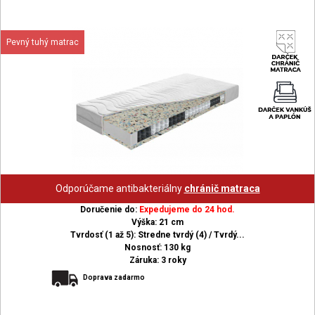
Pevný tuhý matrac
Odporúčame antibakteriálny
chránič matraca
Doručenie do:
Expedujeme do 24 hod.
Výška: 21 cm
Tvrdosť (1 až 5): Stredne tvrdý (4) / Tvrdý...
Nosnosť: 130 kg
Záruka: 3 roky
Doprava zadarmo