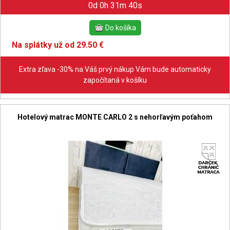
0d 0h 31m 39s
Na splátky už od 29.50 €
Extra zľava -30% na Váš prvý nákup Vám bude automaticky
započítaná v košíku
Hotelový matrac MONTE CARLO 2 s nehorľavým poťahom