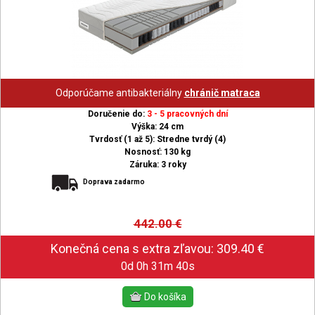
Odporúčame antibakteriálny
chránič matraca
Doručenie do:
3 - 5 pracovných dní
Výška: 24 cm
Tvrdosť (1 až 5): Stredne tvrdý (4)
Nosnosť: 130 kg
Záruka: 3 roky
Doprava zadarmo
442.00
€
0d 0h 31m 39s