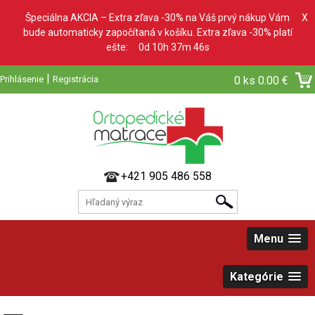
Špeciálna AKCIA – Extra zľava -30% na Váš prvý nákup Vám
X
bude automaticky započítaná v košíku. Extra zľava -30% platí
ešte:
0d 10h 37m 45s
|
Prihlásenie
Registrácia
0 ks
0.00 €
+421 905 486 558
Menu
Kategórie