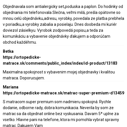
Objednavala som antialergicky set,poduska a paplon. Do hodinky od
objednania mi telefonovala Slečna, veľmi milá, prešla opätovne so
mnou celú objednávku,adresu, vyrobky, povedala ze platba prebhela
v poriadku,a vyrobky zabalia a posielaju. Dnes doobeda mi kuriér
doviezol zásielkyu. Vyrobok zodpovedá popisu,a teda za
komunikáciu a vybavenie objednávky ďakujem a odporúčam
obchod každéhmu.
Betka
https://ortopedicke-
matrace.sk/comments/public_index/index/id-product/13183
Maximalna spokojnost s vybavenim mojej objednavky i kvalitou
matraca. Doporucujem.
Mariana
https://ortopedicke-matrace.sk/matrac-super-premium-d13459
S matracom super premium som nadmieru spokojná. Rychle
dodanie, odborne rady, dobra komunikacia. Neverila by som ze
matrac sa da objednat online bez vyskusania. Davam 5* uplne za
vsetko. Hlavne pani na telefone, ktora mi pomohla vybrat spravny
matrac. Dakujem Vam