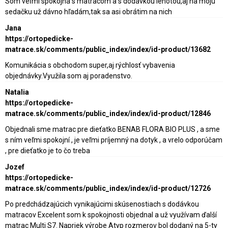
Som veľmi spokojná s matracom a s dodávkou lehotou,aj na moju
sedačku už dávno hľadám,tak sa asi obrátim na nich
Jana
https://ortopedicke-
matrace.sk/comments/public_index/index/id-product/13682
Komunikácia s obchodom super,aj rýchlosť vybavenia
objednávky.Využila som aj poradenstvo.
Natalia
https://ortopedicke-
matrace.sk/comments/public_index/index/id-product/12846
Objednali sme matrac pre dieťatko BENAB FLORA BIO PLUS , a sme
s ním veľmi spokojní , je veľmi príjemný na dotyk , a vrelo odporúčam
, pre dieťatko je to čo treba
Jozef
https://ortopedicke-
matrace.sk/comments/public_index/index/id-product/12726
Po predchádzajúcich vynikajúcimi skúsenostiach s dodávkou
matracov Excelent som k spokojnosti objednal a už využívam ďalší
matrac Multi S7. Napriek výrobe Atyp rozmerov bol dodaný na 5-ty