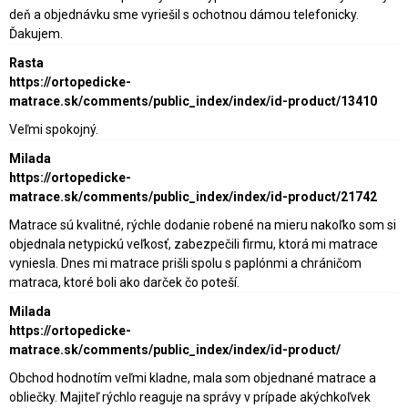
deň a objednávku sme vyriešil s ochotnou dámou telefonicky.
Ďakujem.
Rasta
https://ortopedicke-
matrace.sk/comments/public_index/index/id-product/13410
Veľmi spokojný.
Milada
https://ortopedicke-
matrace.sk/comments/public_index/index/id-product/21742
Matrace sú kvalitné, rýchle dodanie robené na mieru nakoľko som si
objednala netypickú veľkosť, zabezpečili firmu, ktorá mi matrace
vyniesla. Dnes mi matrace prišli spolu s paplónmi a chráničom
matraca, ktoré boli ako darček čo poteší.
Milada
https://ortopedicke-
matrace.sk/comments/public_index/index/id-product/
Obchod hodnotím veľmi kladne, mala som objednané matrace a
obliečky. Majiteľ rýchlo reaguje na správy v prípade akýchkoľvek