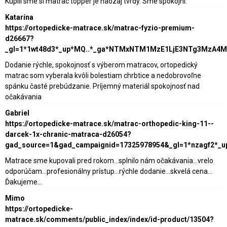
Kupili sme si matrac topper je naozaj tvrdy. Sme spokojni.
Katarína
https://ortopedicke-matrace.sk/matrac-fyzio-premium-
d26667?
_gl=1*1wt48d3*_up*MQ..*_ga*NTMxNTM1MzE1LjE3NTg3MzA4
Dodanie rýchle, spokojnosť s výberom matracov, ortopedický
matrac som vyberala kvôli bolestiam chrbtice a nedobrovoľne
spánku časté prebúdzanie. Príjemný materiál spokojnosť nad
očakávania
Gabriel
https://ortopedicke-matrace.sk/matrac-orthopedic-king-11--
darcek-1x-chranic-matraca-d26054?
gad_source=1&gad_campaignid=17325978954&_gl=1*nzagf2*_
Matrace sme kupovali pred rokom...splnilo nám očakávania...vrelo
odporúčam...profesionálny prístup...rýchle dodanie...skvelá cena...
Ďakujeme...
Mimo
https://ortopedicke-
matrace.sk/comments/public_index/index/id-product/13504?