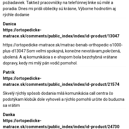
požiadaviek. Taktiež pracovníčky na telefónnej linke sú milé a
poradia. Dnes mi prišli obliečky sú krásne, Výborne hodnotím aj
rýchle dodanie
Danica
https://ortopedicke-
matrace.sk/comments/public_index/index/id-product/13047
https://ortopedicke-matrace.sk/matrac-benab-orthopedic-s1000-
plus-d13047 Som veľmi spokojná, konečne nevstávam,pokrčená,
ubolená. A aj komunikácia s e-shopom bola bezchybná vrátane
dopravy, kedy mi milý pán vodič pomohol.
Patrik
https://ortopedicke-
matrace.sk/comments/public_index/index/id-product/21574
Skvelý rýchly spôsob dodania milá komunikácia call centra čo
podotýkam klobúk dole vyhoveli a rýchlo pomohli určite do buducna
sa vrátim
Danka
https://ortopedicke-
matrace.sk/comments/public_index/index/id-product/24730