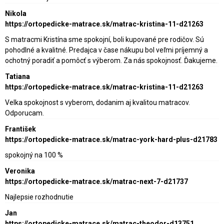
Nikola
https://ortopedicke-matrace.sk/matrac-kristina-11-d21263
S matracmi Kristína sme spokojní, boli kupované pre rodičov. Sú
pohodlné a kvalitné. Predajca v čase nákupu bol veľmi príjemný a
ochotný poradiť a pomôcť s výberom. Za nás spokojnosť. Ďakujeme.
Tatiana
https://ortopedicke-matrace.sk/matrac-kristina-11-d21263
Velka spokojnost s vyberom, dodanim aj kvalitou matracov.
Odporucam.
František
https://ortopedicke-matrace.sk/matrac-york-hard-plus-d21783
spokojný na 100 %
Veronika
https://ortopedicke-matrace.sk/matrac-next-7-d21737
Najlepsie rozhodnutie
Jan
https://ortopedicke-matrace.sk/matrac-theodor-d13751