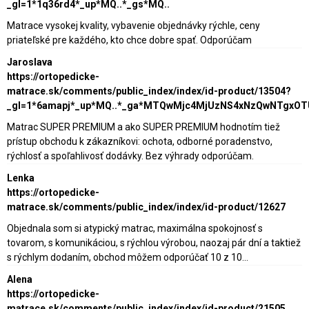
_gl=1*1q36rd4*_up*MQ..*_gs*MQ..
Matrace vysokej kvality, vybavenie objednávky rýchle, ceny
priateľské pre každého, kto chce dobre spať. Odporúčam
Jaroslava
https://ortopedicke-
matrace.sk/comments/public_index/index/id-product/13504?
_gl=1*6amapj*_up*MQ..*_ga*MTQwMjc4MjUzNS4xNzQwNTgxO
Matrac SUPER PREMIUM a ako SUPER PREMIUM hodnotím tiež
prístup obchodu k zákazníkovi: ochota, odborné poradenstvo,
rýchlosť a spoľahlivosť dodávky. Bez výhrady odporúčam.
Lenka
https://ortopedicke-
matrace.sk/comments/public_index/index/id-product/12627
Objednala som si atypický matrac, maximálna spokojnosť s
tovarom, s komunikáciou, s rýchlou výrobou, naozaj pár dní a taktiež
s rýchlym dodaním, obchod môžem odporúčať 10 z 10...
Alena
https://ortopedicke-
matrace.sk/comments/public_index/index/id-product/21505