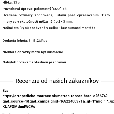
Hĺbka:
33 cm
Povrchová
úprava
:
polomatný
"
ECO"
lak
Uvedené rozmery zodpovedajú stavu pred opracovaním. Tieto
miery sa v skutočnosti môžu líšiť o 2 - 3 mm.
Nočné stolíky sú dodávané v celku - bez nutnosti montáže.
Dodacia
lehota:
3
-
5
týždňov
Niektoré obrázky môžu byť ilustračné.
Nábytok dodávame vlastnou prepravou.
Recenzie od našich zákazníkov
Eva
https://ortopedicke-matrace.sk/matrac-topper-hard-d25674?
gad_source=1&gad_campaignid=16822400371&_gl=1*mioinj*_
KUAFOMdunfWCVo