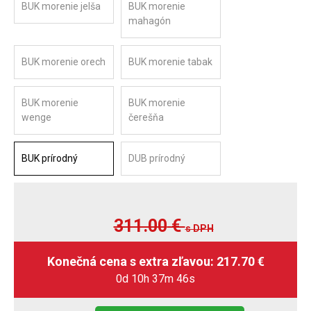
BUK morenie jelša
BUK morenie
mahagón
BUK morenie orech
BUK morenie tabak
BUK morenie
BUK morenie
wenge
čerešňa
BUK prírodný
DUB prírodný
311.00
€
s DPH
0d 10h 37m 45s