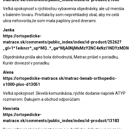
Veľká spokojnosť s rýchlosťou vybavenia objednávky, ale už menšia
s balením tovaru. Privítala by som neprehliadný obal, aby mi celá
ulica nehovorila,že som mala paplóny pred dverami.
Janka
https://ortopedicke-
matrace.sk/comments/public_index/index/id-product/25262?
_gl=1*1eikncr*_up*MQ..*_ga*MjA0NjMxMzY2NC4xNzI1NDY
Objednávka prišla ako bola dohodnutá, Matrac prišiel v poriadku,
Kuriér doviezol v poriadku.
Alena
https://ortopedicke-matrace.sk/matrac-benab-orthopedic-
s1000-plus-d13051
Veľká spokojnosť. Skvelá komunikácia, rýchle dodanie napriek ATYP
rozmerom. Ďakujem a obchod odporúčam.
Henrieta
https://ortopedicke-
matrace.sk/comments/public_index/index/id-product/13183