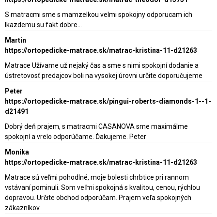
S matracmi sme s mamzelkou velmi spokojny odporucam ich
lkazdemu su fakt dobre…
Martin
https://ortopedicke-matrace.sk/matrac-kristina-11-d21263
Matrace Užívame už nejaký čas a sme s nimi spokojní dodanie a
ústretovosť predajcov boli na vysokej úrovni určite doporučujeme
Peter
https://ortopedicke-matrace.sk/pingui-roberts-diamonds-1--1-
d21491
Dobrý deň prajem, s matracmi CASANOVA sme maximálme
spokojní a vrelo odporúčame. Ďakujeme. Peter
Monika
https://ortopedicke-matrace.sk/matrac-kristina-11-d21263
Matrace sú veľmi pohodlné, moje bolesti chrbtice pri rannom
vstávaní pominuli. Som veľmi spokojná s kvalitou, cenou, rýchlou
dopravou. Určite obchod odporúčam. Prajem veľa spokojných
zákazníkov.