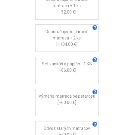
matraca + 1 ks
[+52.00 €]
Doporučujeme chránič
matraca + 2 ks
[+104.00 €]
Set vankúš a paplón - 1 KS
[+66.00 €]
Výmena matraca bez starosti
[+60.00 €]
Odvoz starých matracov
[+70.00 €]