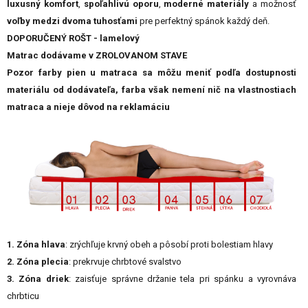
luxusný komfort
,
spoľahlivú oporu
,
moderné materiály
a možnosť
voľby medzi dvoma tuhosťami
pre perfektný spánok každý deň.
DOPORUČENÝ ROŠT - lamelový
Matrac dodávame v ZROLOVANOM STAVE
Pozor farby pien u matraca sa môžu meniť podľa dostupnosti
materiálu od dodávateľa, farba však nemení nič na vlastnostiach
matraca a nieje dôvod na reklamáciu
1. Zóna hlava
: zrýchľuje krvný obeh a pôsobí proti bolestiam hlavy
2. Zóna plecia
: prekrvuje chrbtové svalstvo
3. Zóna driek
: zaisťuje správne držanie tela pri spánku a vyrovnáva
chrbticu