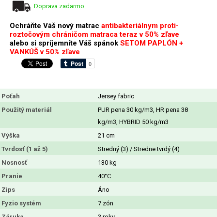
Doprava zadarmo
Ochráňte Váš nový matrac
antibakteriálnym proti-
roztočovým chráničom matraca teraz v 50% zľave
alebo si spríjemníte Váš spánok
SETOM PAPLÓN +
VANKÚŠ v 50% zľave
Poťah
Jersey fabric
Použitý materiál
PUR pena 30 kg/m3, HR pena 38
kg/m3, HYBRID 50 kg/m3
Výška
21 cm
Tvrdosť (1 až 5)
Stredný (3) / Stredne tvrdý (4)
Nosnosť
130 kg
Pranie
40°C
Zips
Áno
Fyzio systém
7 zón
Záruka
3 roky