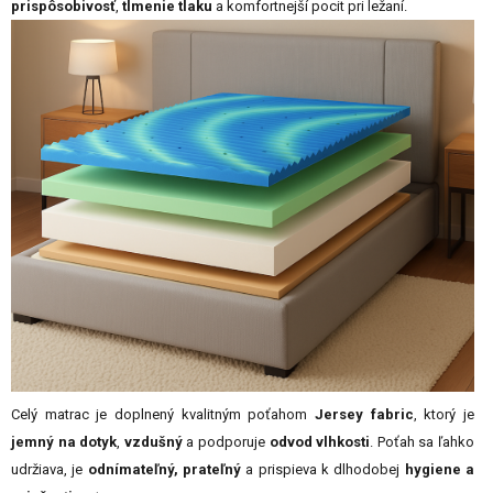
prispôsobivosť
,
tlmenie tlaku
a komfortnejší pocit pri ležaní.
Celý matrac je doplnený kvalitným poťahom
Jersey fabric
, ktorý je
jemný na dotyk
,
vzdušný
a podporuje
odvod vlhkosti
. Poťah sa ľahko
udržiava, je
odnímateľný, prateľný
a prispieva k dlhodobej
hygiene a