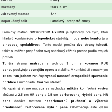
Rozmery
200 x 90 cm
Zdravotný matrac
Áno
Doporučený rošt
Lamelový - predpäté lamely
Prémiový matrac
ORTHOPEDIC HYBRID
je vytvorený pre tých, ktorí
hľadajú
kombináciu ortopedickej stability
,
moderného komfortu
a
dlhodobej spoľahlivosti
. Tento model ponúka
dve strany tuhosti
,
takže si môžete prispôsobiť svoj spánkový zážitok presne podľa svojich
potrieb.
Tuhšia strana matraca
s vrchnou
3 cm vlnkovanou PUR
penou
poskytuje
pevnejšiu oporu
a stabilitu. V kombinácii s masívnym
12 cm PUR jadrom
zaručuje
vysokú nosnosť
,
ortopedické spevnenie
chrbtice
a mimoriadnu
tvarovú stálosť
.
Na opačnej strane matraca sa nachádza
mäkšia komfortná vrstva
zložená z
2,5 cm HR peny
a
2,5 cm perforovanej Hybrid peny
.
HR
pena
dodáva matracu
nadpriemernú pružnosť a
výbornú
priedušnosť
.
Perforovaná Hybrid pena
zabezpečuje ešte vyššiu