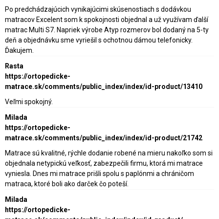
Po predchádzajúcich vynikajúcimi skúsenostiach s dodávkou
matracov Excelent som k spokojnosti objednal a už využívam ďalší
matrac Multi S7. Napriek výrobe Atyp rozmerov bol dodaný na 5-ty
deň a objednávku sme vyriešil s ochotnou dámou telefonicky.
Ďakujem.
Rasta
https://ortopedicke-
matrace.sk/comments/public_index/index/id-product/13410
Veľmi spokojný.
Milada
https://ortopedicke-
matrace.sk/comments/public_index/index/id-product/21742
Matrace sú kvalitné, rýchle dodanie robené na mieru nakoľko som si
objednala netypickú veľkosť, zabezpečili firmu, ktorá mi matrace
vyniesla. Dnes mi matrace prišli spolu s paplónmi a chráničom
matraca, ktoré boli ako darček čo poteší.
Milada
https://ortopedicke-