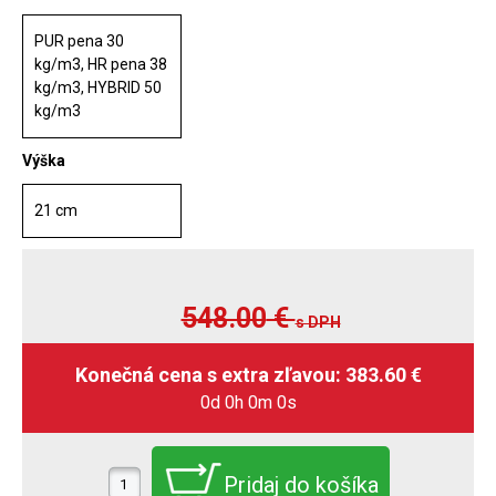
PUR pena 30
kg/m3, HR pena 38
kg/m3, HYBRID 50
kg/m3
Výška
21 cm
548.00
€
s DPH
0d 0h 0m 0s