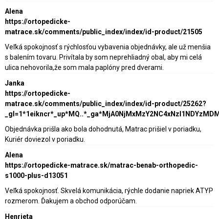
Alena
https://ortopedicke-
matrace.sk/comments/public_index/index/id-product/21505
Veľká spokojnosť s rýchlosťou vybavenia objednávky, ale už menšia
s balením tovaru. Privítala by som neprehliadný obal, aby mi celá
ulica nehovorila,že som mala paplóny pred dverami.
Janka
https://ortopedicke-
matrace.sk/comments/public_index/index/id-product/25262?
_gl=1*1eikncr*_up*MQ..*_ga*MjA0NjMxMzY2NC4xNzI1NDY
Objednávka prišla ako bola dohodnutá, Matrac prišiel v poriadku,
Kuriér doviezol v poriadku.
Alena
https://ortopedicke-matrace.sk/matrac-benab-orthopedic-
s1000-plus-d13051
Veľká spokojnosť. Skvelá komunikácia, rýchle dodanie napriek ATYP
rozmerom. Ďakujem a obchod odporúčam.
Henrieta