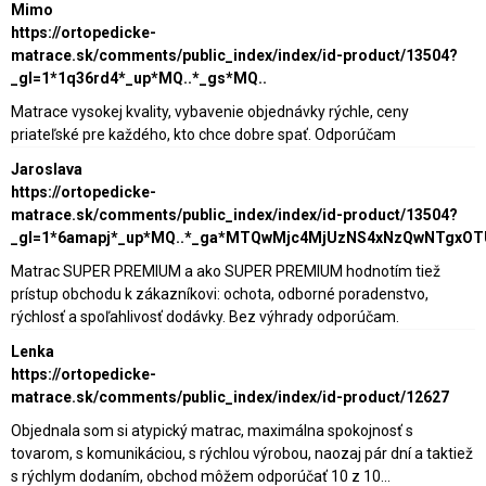
Mimo
https://ortopedicke-
matrace.sk/comments/public_index/index/id-product/13504?
_gl=1*1q36rd4*_up*MQ..*_gs*MQ..
Matrace vysokej kvality, vybavenie objednávky rýchle, ceny
priateľské pre každého, kto chce dobre spať. Odporúčam
Jaroslava
https://ortopedicke-
matrace.sk/comments/public_index/index/id-product/13504?
_gl=1*6amapj*_up*MQ..*_ga*MTQwMjc4MjUzNS4xNzQwNTgxO
Matrac SUPER PREMIUM a ako SUPER PREMIUM hodnotím tiež
prístup obchodu k zákazníkovi: ochota, odborné poradenstvo,
rýchlosť a spoľahlivosť dodávky. Bez výhrady odporúčam.
Lenka
https://ortopedicke-
matrace.sk/comments/public_index/index/id-product/12627
Objednala som si atypický matrac, maximálna spokojnosť s
tovarom, s komunikáciou, s rýchlou výrobou, naozaj pár dní a taktiež
s rýchlym dodaním, obchod môžem odporúčať 10 z 10...