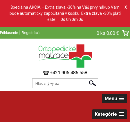
Špeciálna AKCIA – Extra zľava -30% na Váš prvý nákup Vám
X
bude automaticky započítaná v košíku. Extra zľava -30% platí
ešte:
0d 0h 0m 0s
|
Prihlásenie
Registrácia
0 ks
0.00 €
+421 905 486 558
Menu
Kategórie