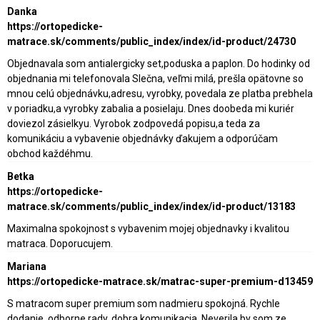
Danka
https://ortopedicke-
matrace.sk/comments/public_index/index/id-product/24730
Objednavala som antialergicky set,poduska a paplon. Do hodinky od
objednania mi telefonovala Slečna, veľmi milá, prešla opätovne so
mnou celú objednávku,adresu, vyrobky, povedala ze platba prebhela
v poriadku,a vyrobky zabalia a posielaju. Dnes doobeda mi kuriér
doviezol zásielkyu. Vyrobok zodpovedá popisu,a teda za
komunikáciu a vybavenie objednávky ďakujem a odporúčam
obchod každéhmu.
Betka
https://ortopedicke-
matrace.sk/comments/public_index/index/id-product/13183
Maximalna spokojnost s vybavenim mojej objednavky i kvalitou
matraca. Doporucujem.
Mariana
https://ortopedicke-matrace.sk/matrac-super-premium-d13459
S matracom super premium som nadmieru spokojná. Rychle
dodanie, odborne rady, dobra komunikacia. Neverila by som ze