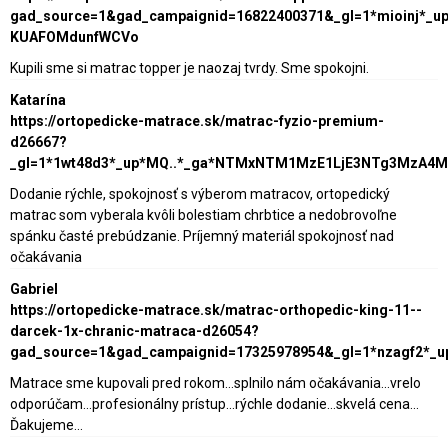
gad_source=1&gad_campaignid=16822400371&_gl=1*mioinj*_
KUAFOMdunfWCVo
Kupili sme si matrac topper je naozaj tvrdy. Sme spokojni.
Katarína
https://ortopedicke-matrace.sk/matrac-fyzio-premium-
d26667?
_gl=1*1wt48d3*_up*MQ..*_ga*NTMxNTM1MzE1LjE3NTg3MzA4
Dodanie rýchle, spokojnosť s výberom matracov, ortopedický
matrac som vyberala kvôli bolestiam chrbtice a nedobrovoľne
spánku časté prebúdzanie. Príjemný materiál spokojnosť nad
očakávania
Gabriel
https://ortopedicke-matrace.sk/matrac-orthopedic-king-11--
darcek-1x-chranic-matraca-d26054?
gad_source=1&gad_campaignid=17325978954&_gl=1*nzagf2*_
Matrace sme kupovali pred rokom...splnilo nám očakávania...vrelo
odporúčam...profesionálny prístup...rýchle dodanie...skvelá cena...
Ďakujeme...