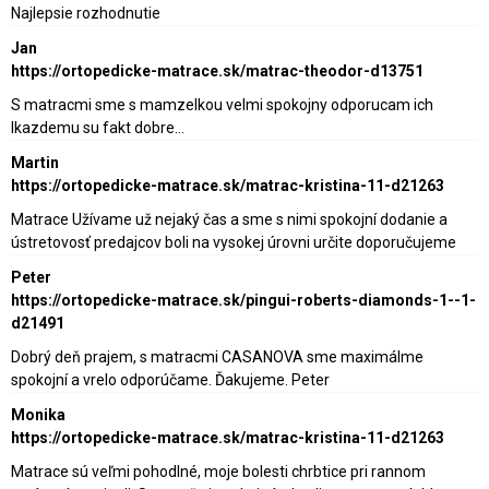
Najlepsie rozhodnutie
Jan
https://ortopedicke-matrace.sk/matrac-theodor-d13751
S matracmi sme s mamzelkou velmi spokojny odporucam ich
lkazdemu su fakt dobre…
Martin
https://ortopedicke-matrace.sk/matrac-kristina-11-d21263
Matrace Užívame už nejaký čas a sme s nimi spokojní dodanie a
ústretovosť predajcov boli na vysokej úrovni určite doporučujeme
Peter
https://ortopedicke-matrace.sk/pingui-roberts-diamonds-1--1-
d21491
Dobrý deň prajem, s matracmi CASANOVA sme maximálme
spokojní a vrelo odporúčame. Ďakujeme. Peter
Monika
https://ortopedicke-matrace.sk/matrac-kristina-11-d21263
Matrace sú veľmi pohodlné, moje bolesti chrbtice pri rannom