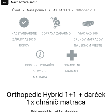
Nachádzate sa tu:
Úvod
Naša ponuka
AKCIA 1 + 1
Orthopedic H...
NADŠTANDARDNÉ
DOPRAVA ZADARMO
VIAC AKO 100
ZÁRUKY AŽ DO 5
DRUHOV MATRACOV
ROKOV
NA JEDNOM MIESTE
ODBORNE PORADÍME
ZDRAVOTNÉ
PRI VÝBERE
MATRACE
MATRACA
Orthopedic Hybrid 1+1 + darček
1x chránič matraca
Kód produktu: mf18hybridduo