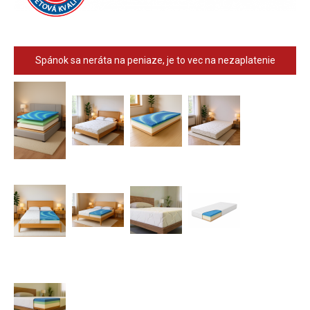
Spánok sa neráta na peniaze, je to vec na nezaplatenie