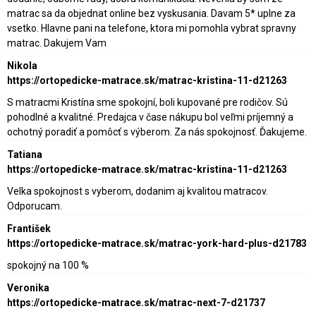
matrac sa da objednat online bez vyskusania. Davam 5* uplne za
vsetko. Hlavne pani na telefone, ktora mi pomohla vybrat spravny
matrac. Dakujem Vam
Nikola
https://ortopedicke-matrace.sk/matrac-kristina-11-d21263
S matracmi Kristína sme spokojní, boli kupované pre rodičov. Sú
pohodlné a kvalitné. Predajca v čase nákupu bol veľmi príjemný a
ochotný poradiť a pomôcť s výberom. Za nás spokojnosť. Ďakujeme.
Tatiana
https://ortopedicke-matrace.sk/matrac-kristina-11-d21263
Velka spokojnost s vyberom, dodanim aj kvalitou matracov.
Odporucam.
František
https://ortopedicke-matrace.sk/matrac-york-hard-plus-d21783
spokojný na 100 %
Veronika
https://ortopedicke-matrace.sk/matrac-next-7-d21737