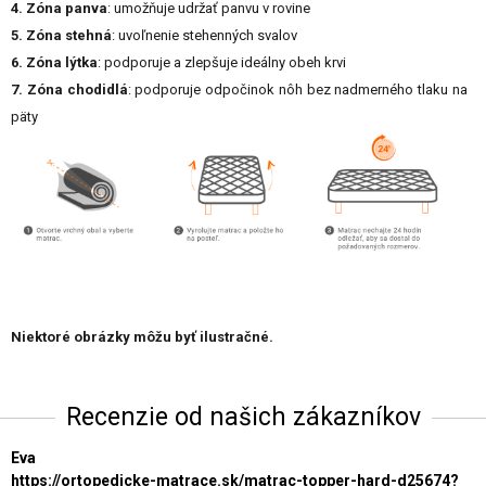
4. Zóna panva
: umožňuje udržať panvu v rovine
5. Zóna stehná
: uvoľnenie stehenných svalov
6. Zóna lýtka
: podporuje a zlepšuje ideálny obeh krvi
7. Zóna chodidlá
: podporuje odpočinok nôh bez nadmerného tlaku na
päty
Niektoré obrázky môžu byť ilustračné.
Recenzie od našich zákazníkov
Eva
https://ortopedicke-matrace.sk/matrac-topper-hard-d25674?