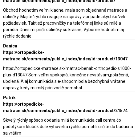
matrace.sk/comments/public_index/index/id-product/
Obchod hodnotím veľmi kladne, mala som objednané matrace a
obliečky. Majiteľ rýchlo reaguje na správy v prípade akýchkoľvek
požiadaviek. Taktiež pracovníčky na telefónnej linke sú milé a
poradia. Dnes mi prišli obliečky sú krásne, Výborne hodnotím aj
rýchle dodanie
Danica
https://ortopedicke-
matrace.sk/comments/public_index/index/id-product/13047
https://ortopedicke-matrace.sk/matrac-benab-orthopedic-s1000-
plus-d13047 Som veľmi spokojná, konečne nevstávam,pokrčená,
ubolená. A aj komunikácia s e-shopom bola bezchybná vrátane
dopravy, kedy mi milý pán vodič pomohol.
Patrik
https://ortopedicke-
matrace.sk/comments/public_index/index/id-product/21574
Skvelý rýchly spôsob dodania milá komunikácia call centra čo
podotýkam klobúk dole vyhoveli a rýchlo pomohli určite do buducna
sa vrátim