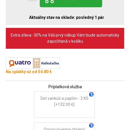
Aktuálny stav na sklade:
posledný 1 pár
Extra zľava -30% na Váš prvý nákup Vám bude automaticky
započítaná v košíku
Na splátky už od 54.80 €
Príplatková služba
Set vankúš a paplón - 2 KS
[+132.00 €]
Doporučujeme chránič