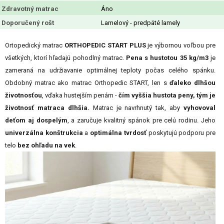
Zdravotný matrac
Áno
Doporučený rošt
Lamelový - predpäté lamely
Ortopedický matrac
ORTHOPEDIC START PLUS
je výbornou voľbou pre
všetkých, ktorí hľadajú pohodlný matrac.
Pena s hustotou 35 kg/m3
je
zameraná na udržiavanie optimálnej teploty počas celého spánku.
Obdobný matrac ako matrac Orthopedic START, len s
ďaleko dlhšou
životnosťou
, vďaka hustejším penám -
čím vyššia hustota peny, tým je
životnosť matraca dlhšia.
Matrac je navrhnutý tak, aby
vyhovoval
deťom aj dospelým
, a zaručuje kvalitný spánok pre celú rodinu. Jeho
univerzálna konštrukcia
a
optimálna tvrdosť
poskytujú podporu pre
telo
bez ohľadu na vek
.