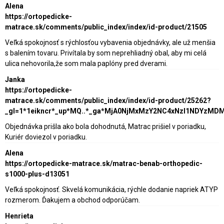
Alena
https://ortopedicke-
matrace.sk/comments/public_index/index/id-product/21505
Veľká spokojnosť s rýchlosťou vybavenia objednávky, ale už menšia
s balením tovaru. Privítala by som neprehliadný obal, aby mi celá
ulica nehovorila,že som mala paplóny pred dverami.
Janka
https://ortopedicke-
matrace.sk/comments/public_index/index/id-product/25262?
_gl=1*1eikncr*_up*MQ..*_ga*MjA0NjMxMzY2NC4xNzI1NDY
Objednávka prišla ako bola dohodnutá, Matrac prišiel v poriadku,
Kuriér doviezol v poriadku.
Alena
https://ortopedicke-matrace.sk/matrac-benab-orthopedic-
s1000-plus-d13051
Veľká spokojnosť. Skvelá komunikácia, rýchle dodanie napriek ATYP
rozmerom. Ďakujem a obchod odporúčam.
Henrieta