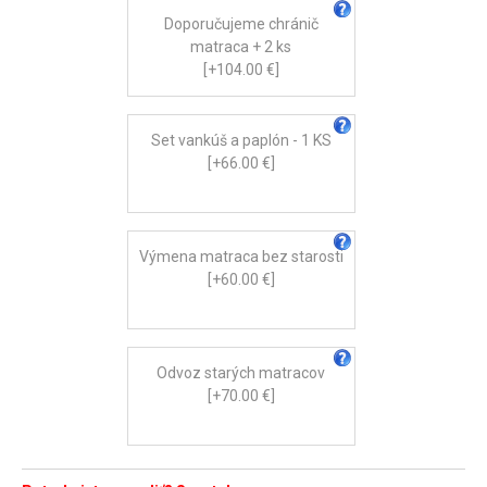
Doporučujeme chránič
matraca + 2 ks
[+104.00 €]
Set vankúš a paplón - 1 KS
[+66.00 €]
Výmena matraca bez starosti
[+60.00 €]
Odvoz starých matracov
[+70.00 €]