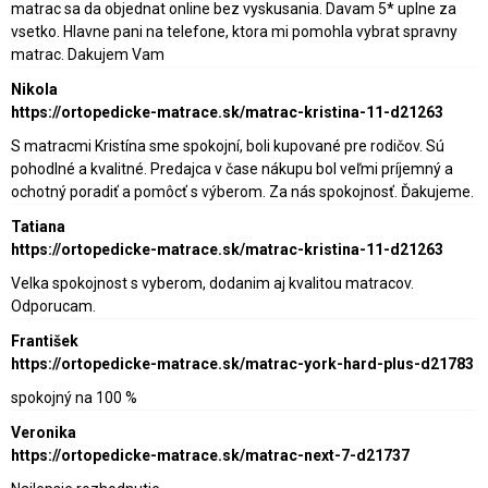
matrac sa da objednat online bez vyskusania. Davam 5* uplne za
vsetko. Hlavne pani na telefone, ktora mi pomohla vybrat spravny
matrac. Dakujem Vam
Nikola
https://ortopedicke-matrace.sk/matrac-kristina-11-d21263
S matracmi Kristína sme spokojní, boli kupované pre rodičov. Sú
pohodlné a kvalitné. Predajca v čase nákupu bol veľmi príjemný a
ochotný poradiť a pomôcť s výberom. Za nás spokojnosť. Ďakujeme.
Tatiana
https://ortopedicke-matrace.sk/matrac-kristina-11-d21263
Velka spokojnost s vyberom, dodanim aj kvalitou matracov.
Odporucam.
František
https://ortopedicke-matrace.sk/matrac-york-hard-plus-d21783
spokojný na 100 %
Veronika
https://ortopedicke-matrace.sk/matrac-next-7-d21737