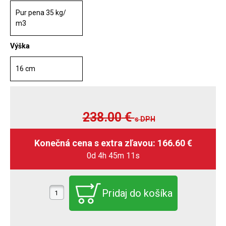
Pur pena 35 kg/
m3
Výška
16 cm
238.00
€
s DPH
0d 4h 45m 10s