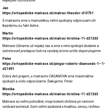
Najlepsie rozhodnutie
Jan
https://ortopedicke-matrace.sk/matrac-theodor-d13751
S matracmi sme s mamzelkou velmi spokojny odporucam ich
lkazdemu su fakt dobre…
Martin
https://ortopedicke-matrace.sk/matrac-kristina-11-d21263
Matrace Užívame už nejaký čas a sme s nimi spokojní dodanie a
ústretovosť predajcov boli na vysokej úrovni určite doporučujeme
Peter
https://ortopedicke-matrace.sk/pingui-roberts-diamonds-1--1-
d21491
Dobrý deň prajem, s matracmi CASANOVA sme maximálme
spokojní a vrelo odporúčame. Ďakujeme. Peter
Monika
https://ortopedicke-matrace.sk/matrac-kristina-11-d21263
Matrace sú veľmi pohodlné, moje bolesti chrbtice pri rannom
vstávaní pominuli. Som veľmi spokojná s kvalitou, cenou, rýchlou