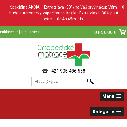
Špeciálna AKCIA – Extra zľava -30% na Váš prvý nákup Vám
X
bude automaticky započítaná v košíku. Extra zľava -30% platí
ešte:
0d 4h 45m 10s
|
Prihlásenie
Registrácia
0 ks
0.00 €
+421 905 486 558
Menu
Kategórie