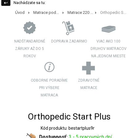
Nachádzate sa tu:
Úvod
Matrace pod...
Matrace 220 ...
Orthopedic S...
NADŠTANDARDNÉ
DOPRAVA ZADARMO
VIAC AKO 100
ZÁRUKY AŽ DO 5
DRUHOV MATRACOV
ROKOV
NA JEDNOM MIESTE
ODBORNE PORADÍME
ZDRAVOTNÉ
PRI VÝBERE
MATRACE
MATRACA
Orthopedic Start Plus
Kód produktu: bestartplus9r
Dostupnosť:
3 - 5 pracovných dní