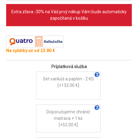
Extra zľava -30% na Váš prvý nákup Vám bude automaticky
započítaná v košíku
Na splátky už od 23.80 €
Príplatková služba
Set vankúš a paplón - 2 KS
[+132.00 €]
Doporučujeme chránič
matraca + 1 ks
[+52.00 €]