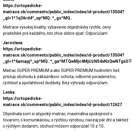
https://ortopedicke-
matrace.sk/comments/public_index/index/id-product/13504?
_gl=1*1q36rd4*_up*MQ..*_gs*MQ..
Matrace vysokej kvality, vybavenie objednávky rýchle, ceny
priateľské pre každého, kto chce dobre spať. Odporúčam
Jaroslava
https://ortopedicke-
matrace.sk/comments/public_index/index/id-product/13504?
_gl=1*6amapj*_up*MQ..*_ga*MTQwMjc4MjUzNS4xNzQwNTgxO
Matrac SUPER PREMIUM a ako SUPER PREMIUM hodnotím tiež
prístup obchodu k zákazníkovi: ochota, odborné poradenstvo,
rýchlosť a spoľahlivosť dodávky. Bez výhrady odporúčam.
Lenka
https://ortopedicke-
matrace.sk/comments/public_index/index/id-product/12627
Objednala som si atypický matrac, maximálna spokojnosť s
tovarom, s komunikáciou, s rýchlou výrobou, naozaj pár dní a taktiež
s rýchlym dodaním, obchod môžem odporúčať 10 z 10...