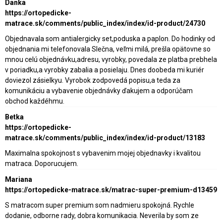
Danka
https://ortopedicke-
matrace.sk/comments/public_index/index/id-product/24730
Objednavala som antialergicky set,poduska a paplon. Do hodinky od
objednania mi telefonovala Slečna, veľmi milá, prešla opätovne so
mnou celú objednávku,adresu, vyrobky, povedala ze platba prebhela
v poriadku,a vyrobky zabalia a posielaju. Dnes doobeda mi kuriér
doviezol zásielkyu. Vyrobok zodpovedá popisu,a teda za
komunikáciu a vybavenie objednávky ďakujem a odporúčam
obchod každéhmu.
Betka
https://ortopedicke-
matrace.sk/comments/public_index/index/id-product/13183
Maximalna spokojnost s vybavenim mojej objednavky i kvalitou
matraca. Doporucujem.
Mariana
https://ortopedicke-matrace.sk/matrac-super-premium-d13459
S matracom super premium som nadmieru spokojná. Rychle
dodanie, odborne rady, dobra komunikacia. Neverila by som ze