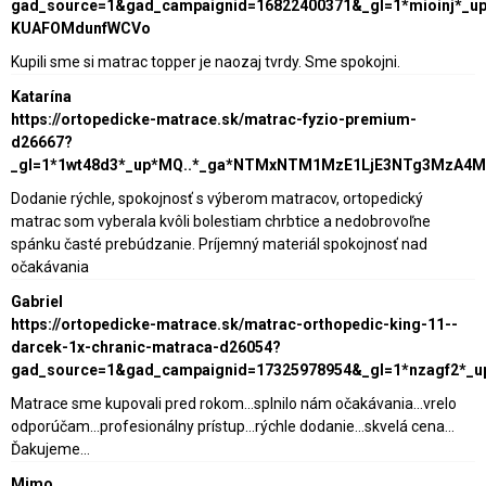
gad_source=1&gad_campaignid=16822400371&_gl=1*mioinj*_
KUAFOMdunfWCVo
Kupili sme si matrac topper je naozaj tvrdy. Sme spokojni.
Katarína
https://ortopedicke-matrace.sk/matrac-fyzio-premium-
d26667?
_gl=1*1wt48d3*_up*MQ..*_ga*NTMxNTM1MzE1LjE3NTg3MzA4
Dodanie rýchle, spokojnosť s výberom matracov, ortopedický
matrac som vyberala kvôli bolestiam chrbtice a nedobrovoľne
spánku časté prebúdzanie. Príjemný materiál spokojnosť nad
očakávania
Gabriel
https://ortopedicke-matrace.sk/matrac-orthopedic-king-11--
darcek-1x-chranic-matraca-d26054?
gad_source=1&gad_campaignid=17325978954&_gl=1*nzagf2*_
Matrace sme kupovali pred rokom...splnilo nám očakávania...vrelo
odporúčam...profesionálny prístup...rýchle dodanie...skvelá cena...
Ďakujeme...
Mimo