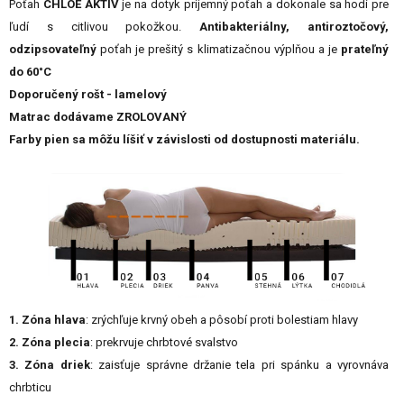
Poťah
CHLOE AKTIV
je na dotyk príjemný poťah a dokonale sa hodí pre
ľudí s citlivou pokožkou.
Antibakteriálny, antiroztočový,
odzipsovateľný
poťah je prešitý s klimatizačnou výplňou a je
prateľný
do 60°C
Doporučený rošt - lamelový
Matrac dodávame ZROLOVANÝ
Farby pien sa môžu líšiť v závislosti od dostupnosti materiálu.
1. Zóna hlava
: zrýchľuje krvný obeh a pôsobí proti bolestiam hlavy
2. Zóna plecia
: prekrvuje chrbtové svalstvo
3. Zóna driek
: zaisťuje správne držanie tela pri spánku a vyrovnáva
chrbticu