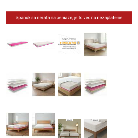
Spánok sa neráta na peniaze, je to vec na nezaplatenie