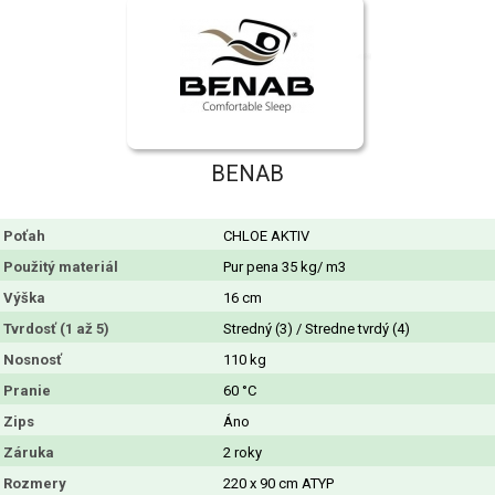
BENAB
Poťah
CHLOE AKTIV
Použitý materiál
Pur pena 35 kg/ m3
Výška
16 cm
Tvrdosť (1 až 5)
Stredný (3) / Stredne tvrdý (4)
Nosnosť
110 kg
Pranie
60 °C
Zips
Áno
Záruka
2 roky
Rozmery
220 x 90 cm ATYP