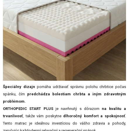
Špeciálny dizajn
pomáha udržiavať správnu polohu chrbtice počas
spánku, čím
predchádza bolestiam chrbta a iným zdravotným
problémom.
ORTHOPEDIC START PLUS
je navrhnutý s dôrazom
na kvalitu a
trvanlivosť
, takže vám poskytne
dlhoročný komfort a spokojnosť
.
Tento matrac je ideálnou investíciou do vášho zdravia a pohody,
zaručujúc každodenný relaxačný a regeneračný spánok.