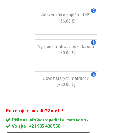
Set vankúš a paplón - 1 KS
[+66.00 €]
Výmena matraca bez starosti
[+60.00 €]
Odvoz starých matracov
[+70.00 €]
Potrebujete poradiť? Sme tu!
Píšte na
info@ortopedicke-matrace.sk
Volajte
+421 905 486 558