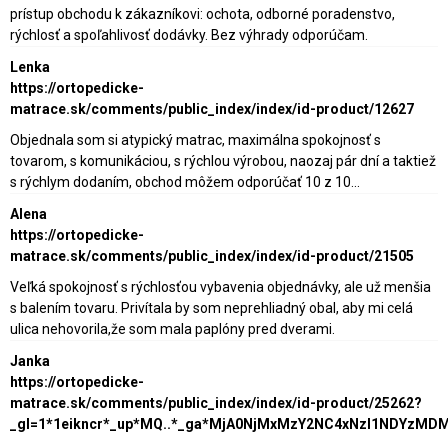
prístup obchodu k zákazníkovi: ochota, odborné poradenstvo,
rýchlosť a spoľahlivosť dodávky. Bez výhrady odporúčam.
Lenka
https://ortopedicke-
matrace.sk/comments/public_index/index/id-product/12627
Objednala som si atypický matrac, maximálna spokojnosť s
tovarom, s komunikáciou, s rýchlou výrobou, naozaj pár dní a taktiež
s rýchlym dodaním, obchod môžem odporúčať 10 z 10...
Alena
https://ortopedicke-
matrace.sk/comments/public_index/index/id-product/21505
Veľká spokojnosť s rýchlosťou vybavenia objednávky, ale už menšia
s balením tovaru. Privítala by som neprehliadný obal, aby mi celá
ulica nehovorila,že som mala paplóny pred dverami.
Janka
https://ortopedicke-
matrace.sk/comments/public_index/index/id-product/25262?
_gl=1*1eikncr*_up*MQ..*_ga*MjA0NjMxMzY2NC4xNzI1NDY