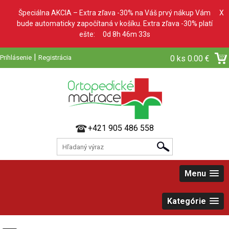
Špeciálna AKCIA – Extra zľava -30% na Váš prvý nákup Vám
X
bude automaticky započítaná v košíku. Extra zľava -30% platí
ešte:
0d 8h 46m 31s
|
Prihlásenie
Registrácia
0 ks
0.00 €
+421 905 486 558
Menu
Kategórie