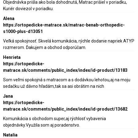
Objednávka prišla ako bola dohodnutá, Matrac prišiel v poriadku,
Kuriér doviezol v poriadku.
Alena
https://ortopedicke-matrace.sk/matrac-benab-orthopedic-
s1000-plus-d13051
Veľká spokojnosť. Skvelá komunikácia, rýchle dodanie napriek ATYP
rozmerom. Ďakujem a obchod odporúčam.
Henrieta
https://ortopedicke-
matrace.sk/comments/public_index/index/id-product/13183
Som veľmi spokojná s matracom a s dodávkou lehotou,aj na moju
sedačku už dávno hľadám,tak sa asi obrátim na nich
Jana
https://ortopedicke-
matrace.sk/comments/public_index/index/id-product/13682
Komunikácia s obchodom super,aj rýchlosť vybavenia
objednávky.Využila som aj poradenstvo.
Natalia