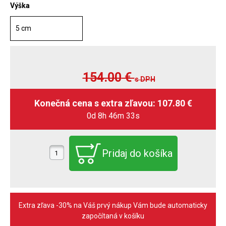
Výška
5 cm
154.00
€
s DPH
0d 8h 46m 31s
Extra zľava -30% na Váš prvý nákup Vám bude automaticky
započítaná v košíku