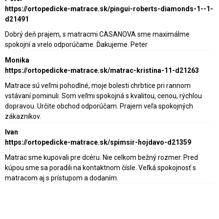
https://ortopedicke-matrace.sk/pingui-roberts-diamonds-1--1-
d21491
Dobrý deň prajem, s matracmi CASANOVA sme maximálme
spokojní a vrelo odporúčame. Ďakujeme. Peter
Monika
https://ortopedicke-matrace.sk/matrac-kristina-11-d21263
Matrace sú veľmi pohodlné, moje bolesti chrbtice pri rannom
vstávaní pominuli. Som veľmi spokojná s kvalitou, cenou, rýchlou
dopravou. Určite obchod odporúčam. Prajem veľa spokojných
zákazníkov.
Ivan
https://ortopedicke-matrace.sk/spimsir-hojdavo-d21359
Matrac sme kupovali pre dcéru. Nie celkom bežný rozmer. Pred
kúpou sme sa poradili na kontaktnom čísle. Veľká spokojnosť s
matracom aj s prístupom a dodaním.