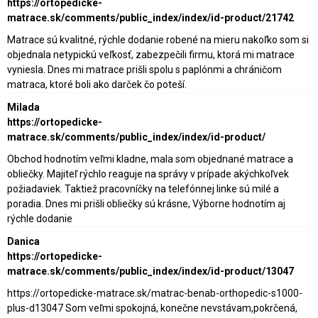
https://ortopedicke-
matrace.sk/comments/public_index/index/id-product/21742
Matrace sú kvalitné, rýchle dodanie robené na mieru nakoľko som si
objednala netypickú veľkosť, zabezpečili firmu, ktorá mi matrace
vyniesla. Dnes mi matrace prišli spolu s paplónmi a chráničom
matraca, ktoré boli ako darček čo poteší.
Milada
https://ortopedicke-
matrace.sk/comments/public_index/index/id-product/
Obchod hodnotím veľmi kladne, mala som objednané matrace a
obliečky. Majiteľ rýchlo reaguje na správy v prípade akýchkoľvek
požiadaviek. Taktiež pracovníčky na telefónnej linke sú milé a
poradia. Dnes mi prišli obliečky sú krásne, Výborne hodnotím aj
rýchle dodanie
Danica
https://ortopedicke-
matrace.sk/comments/public_index/index/id-product/13047
https://ortopedicke-matrace.sk/matrac-benab-orthopedic-s1000-
plus-d13047 Som veľmi spokojná, konečne nevstávam,pokrčená,