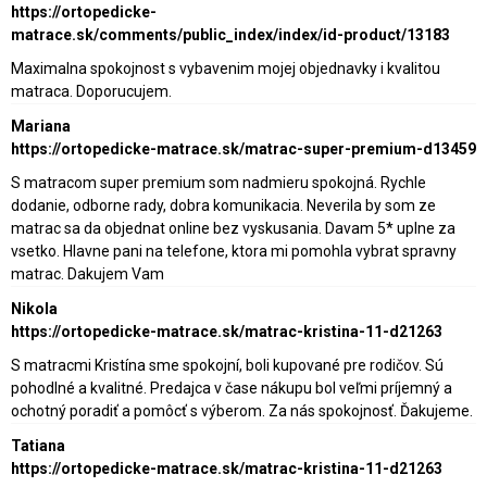
https://ortopedicke-
matrace.sk/comments/public_index/index/id-product/13183
Maximalna spokojnost s vybavenim mojej objednavky i kvalitou
matraca. Doporucujem.
Mariana
https://ortopedicke-matrace.sk/matrac-super-premium-d13459
S matracom super premium som nadmieru spokojná. Rychle
dodanie, odborne rady, dobra komunikacia. Neverila by som ze
matrac sa da objednat online bez vyskusania. Davam 5* uplne za
vsetko. Hlavne pani na telefone, ktora mi pomohla vybrat spravny
matrac. Dakujem Vam
Nikola
https://ortopedicke-matrace.sk/matrac-kristina-11-d21263
S matracmi Kristína sme spokojní, boli kupované pre rodičov. Sú
pohodlné a kvalitné. Predajca v čase nákupu bol veľmi príjemný a
ochotný poradiť a pomôcť s výberom. Za nás spokojnosť. Ďakujeme.
Tatiana
https://ortopedicke-matrace.sk/matrac-kristina-11-d21263