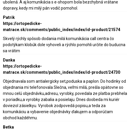
ubolená. A aj komunikácia s e-shopom bola bezchybná vrátane
dopravy, kedy mi milý pán vodič pomohol.
Patrik
https://ortopedicke-
matrace.sk/comments/public_index/index/id-product/21574
Skvelý rýchly spôsob dodania milá komunikácia call centra čo
podotýkam klobúk dole vyhoveli a rýchlo pomohli určite do buducna
sa vrátim
Danka
https://ortopedicke-
matrace.sk/comments/public_index/index/id-product/24730
Objednavala som antialergicky set,poduska a paplon. Do hodinky od
objednania mi telefonovala Slečna, veľmi milá, prešla opätovne so
mnou celú objednávku,adresu, vyrobky, povedala ze platba prebhela
v poriadku,a vyrobky zabalia a posielaju. Dnes doobeda mi kuriér
doviezol zásielkyu. Vyrobok zodpovedá popisu,a teda za
komunikáciu a vybavenie objednávky ďakujem a odporúčam
obchod každéhmu.
Betka