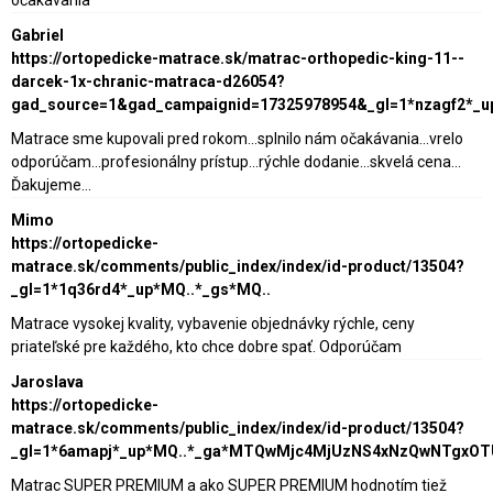
Gabriel
https://ortopedicke-matrace.sk/matrac-orthopedic-king-11--
darcek-1x-chranic-matraca-d26054?
gad_source=1&gad_campaignid=17325978954&_gl=1*nzagf2*_
Matrace sme kupovali pred rokom...splnilo nám očakávania...vrelo
odporúčam...profesionálny prístup...rýchle dodanie...skvelá cena...
Ďakujeme...
Mimo
https://ortopedicke-
matrace.sk/comments/public_index/index/id-product/13504?
_gl=1*1q36rd4*_up*MQ..*_gs*MQ..
Matrace vysokej kvality, vybavenie objednávky rýchle, ceny
priateľské pre každého, kto chce dobre spať. Odporúčam
Jaroslava
https://ortopedicke-
matrace.sk/comments/public_index/index/id-product/13504?
_gl=1*6amapj*_up*MQ..*_ga*MTQwMjc4MjUzNS4xNzQwNTgxO
Matrac SUPER PREMIUM a ako SUPER PREMIUM hodnotím tiež