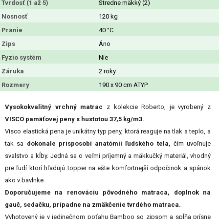
Tvrdosť (1 až 5)
Stredne mäkký (2)
Nosnosť
120 kg
Pranie
40 °C
Zips
Áno
Fyzio systém
Nie
Záruka
2 roky
Rozmery
190 x 90 cm ATYP
Vysokokvalitný vrchný matrac
z kolekcie Roberto, je vyrobený z
VISCO pamäťovej peny s hustotou 37,5 kg/m3.
Visco elastická pena je unikátny typ peny, ktorá reaguje na tlak a teplo, a
tak sa
d
okonale prisposobí anatómii ľudského tela,
čím uvoľnuje
svalstvo a kĺby. Jedná sa o veľmi príjemný a mäkkučký materiál, vhodný
pre ľudí ktorí hľadujú topper na ešte komfortnejší odpočinok a spánok
ako v bavlnke.
Doporučujeme na renováciu pôvodného matraca, doplnok na
gauč, sedačku, prípadne na zmäkčenie tvrdého matraca.
Vyhotovený je v jedinečnom poťahu Bamboo so zipsom a spĺňa prísne