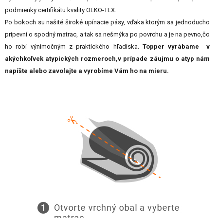
podmienky certifikátu kvality OEKO-TEX.
Po bokoch su našité široké upínacie pásy, vďaka ktorým sa jednoducho
pripevní o spodný matrac, a tak sa nešmýka po povrchu a je na pevno,čo
ho robí výnimočným z praktického hľadiska.
Topper vyrábame v
akýchkoľvek atypických rozmeroch,v prípade záujmu o atyp nám
napíšte alebo zavolajte a vyrobíme Vám ho na mieru.