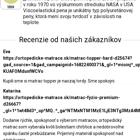
v roku 1970 vo výskumnom stredisku NASA v USA.
Viscoelastická pena je unikátny typ polyuretánovej
peny, ktorá mení svoju tvrdosť v závislosti na
teplote.
Recenzie od našich zákazníkov
Eva
https://ortopedicke-matrace.sk/matrac-topper-hard-d25674?
gad_source=1&gad_campaignid=16822400371&_gl=1*mioinj*_
KUAFOMdunfWCVo
Kupili sme si matrac topper je naozaj tvrdy. Sme spokojni.
Katarína
https://ortopedicke-matrace.sk/matrac-fyzio-premium-
d26667?
_gl=1*1wt48d3*_up*MQ..*_ga*NTMxNTM1MzE1LjE3NTg3MzA4
Dodanie rýchle, spokojnosť s výberom matracov, ortopedický
matrac som vyberala kvôli bolestiam chrbtice a nedobrovoľne
spánku časté prebúdzanie. Príjemný materiál spokojnosť nad
očakávania