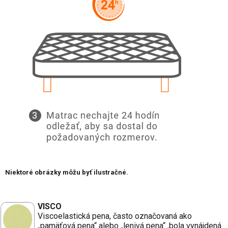
Niektoré obrázky môžu byť ilustračné.
VISCO
Viscoelastická pena, často označovaná ako
„pamäťová pena“ alebo „lenivá pena“ ,bola vynájdená