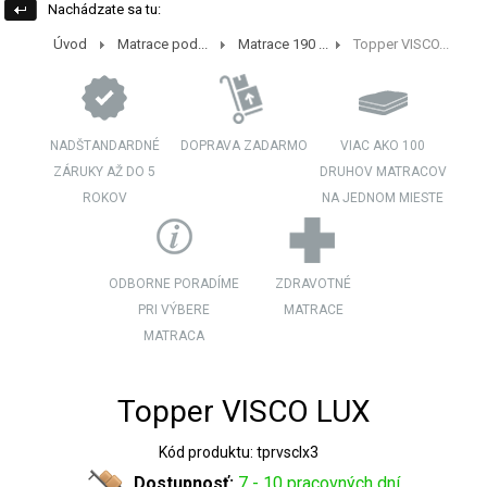
Nachádzate sa tu:
Úvod
Matrace pod...
Matrace 190 ...
Topper VISCO...
NADŠTANDARDNÉ
DOPRAVA ZADARMO
VIAC AKO 100
ZÁRUKY AŽ DO 5
DRUHOV MATRACOV
ROKOV
NA JEDNOM MIESTE
ODBORNE PORADÍME
ZDRAVOTNÉ
PRI VÝBERE
MATRACE
MATRACA
Topper VISCO LUX
Kód produktu: tprvsclx3
Dostupnosť:
7 - 10 pracovných dní