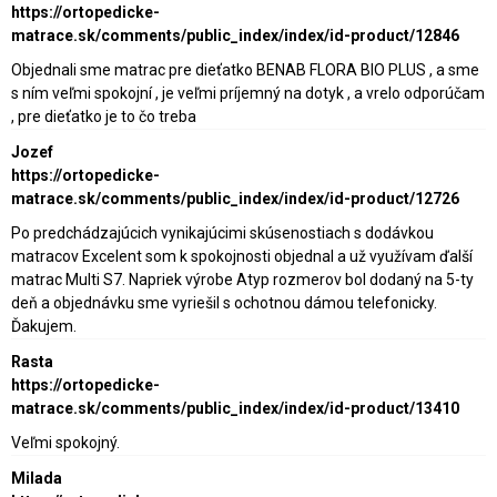
https://ortopedicke-
matrace.sk/comments/public_index/index/id-product/12846
Objednali sme matrac pre dieťatko BENAB FLORA BIO PLUS , a sme
s ním veľmi spokojní , je veľmi príjemný na dotyk , a vrelo odporúčam
, pre dieťatko je to čo treba
Jozef
https://ortopedicke-
matrace.sk/comments/public_index/index/id-product/12726
Po predchádzajúcich vynikajúcimi skúsenostiach s dodávkou
matracov Excelent som k spokojnosti objednal a už využívam ďalší
matrac Multi S7. Napriek výrobe Atyp rozmerov bol dodaný na 5-ty
deň a objednávku sme vyriešil s ochotnou dámou telefonicky.
Ďakujem.
Rasta
https://ortopedicke-
matrace.sk/comments/public_index/index/id-product/13410
Veľmi spokojný.
Milada