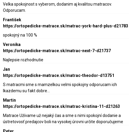
Velka spokojnost s vyberom, dodanim aj kvalitou matracov.
Odporucam.
František
https://ortopedicke-matrace.sk/matrac-york-hard-plus-d21783
spokojný na 100 %
Veronika
https://ortopedicke-matrace.sk/matrac-next-7-d21737
Najlepsie rozhodnutie
Jan
https://ortopedicke-matrace.sk/matrac-theodor-d13751
S matracmi sme s mamzelkou velmi spokojny odporucam ich
lkazdemu su fakt dobre…
Martin
https://ortopedicke-matrace.sk/matrac-kristina-11-d21263
Matrace Užívame už nejaký čas a sme s nimi spokojní dodanie a
ústretovosť predajcov boli na vysokej úrovni určite doporučujeme
Peter