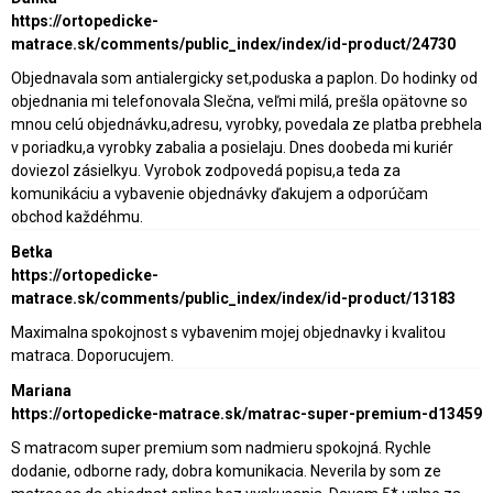
https://ortopedicke-
matrace.sk/comments/public_index/index/id-product/24730
Objednavala som antialergicky set,poduska a paplon. Do hodinky od
objednania mi telefonovala Slečna, veľmi milá, prešla opätovne so
mnou celú objednávku,adresu, vyrobky, povedala ze platba prebhela
v poriadku,a vyrobky zabalia a posielaju. Dnes doobeda mi kuriér
doviezol zásielkyu. Vyrobok zodpovedá popisu,a teda za
komunikáciu a vybavenie objednávky ďakujem a odporúčam
obchod každéhmu.
Betka
https://ortopedicke-
matrace.sk/comments/public_index/index/id-product/13183
Maximalna spokojnost s vybavenim mojej objednavky i kvalitou
matraca. Doporucujem.
Mariana
https://ortopedicke-matrace.sk/matrac-super-premium-d13459
S matracom super premium som nadmieru spokojná. Rychle
dodanie, odborne rady, dobra komunikacia. Neverila by som ze