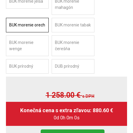
BUK morenie jelša
BUK morenie
mahagón
BUK morenie orech
BUK morenie tabak
BUK morenie
BUK morenie
wenge
čerešňa
BUK prírodný
DUB prírodný
1 258.00
€
s DPH
0d 0h 0m 0s