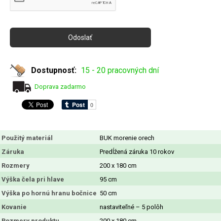
Dostupnosť:
15 - 20 pracovných dní
Doprava zadarmo
Použitý materiál
BUK morenie orech
Záruka
Predĺžená záruka 10 rokov
Rozmery
200 x 180 cm
Výška čela pri hlave
95 cm
Výška po hornú hranu bočnice
50 cm
Kovanie
nastaviteľné – 5 polôh
Rozmery produktu
200 x 180 cm