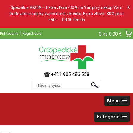
Špeciálna AKCIA – Extra zľava -30% na Váš prvý nákup Vám
X
bude automaticky započítaná v košíku. Extra zľava -30% platí
ešte:
0d 0h 0m 0s
|
Prihlásenie
Registrácia
0 ks
0.00 €
+421 905 486 558
Menu
Kategórie