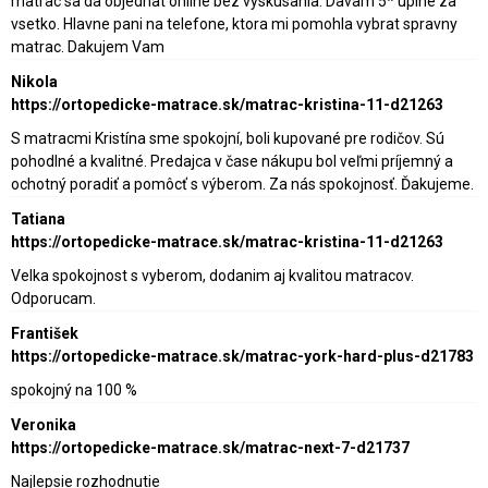
matrac sa da objednat online bez vyskusania. Davam 5* uplne za
vsetko. Hlavne pani na telefone, ktora mi pomohla vybrat spravny
matrac. Dakujem Vam
Nikola
https://ortopedicke-matrace.sk/matrac-kristina-11-d21263
S matracmi Kristína sme spokojní, boli kupované pre rodičov. Sú
pohodlné a kvalitné. Predajca v čase nákupu bol veľmi príjemný a
ochotný poradiť a pomôcť s výberom. Za nás spokojnosť. Ďakujeme.
Tatiana
https://ortopedicke-matrace.sk/matrac-kristina-11-d21263
Velka spokojnost s vyberom, dodanim aj kvalitou matracov.
Odporucam.
František
https://ortopedicke-matrace.sk/matrac-york-hard-plus-d21783
spokojný na 100 %
Veronika
https://ortopedicke-matrace.sk/matrac-next-7-d21737
Najlepsie rozhodnutie