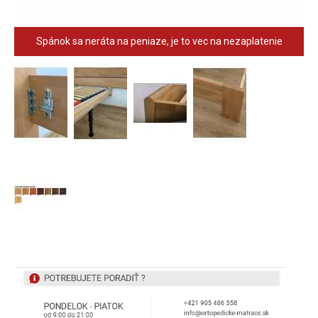
Spánok sa neráta na peniaze, je to vec na nezaplatenie