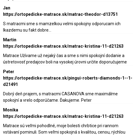
Jan
https://ortopedicke-matrace.sk/matrac-theodor-d13751
S matracmi sme s mamzelkou velmi spokojny odporucam ich
lkazdemu su fakt dobre…
Martin
https://ortopedicke-matrace.sk/matrac-kristina-11-d21263
Matrace Užívame už nejaký čas a sme s nimi spokojní dodanie a
ústretovosť predajcov boli na vysokej úrovni určite doporučujeme
Peter
https://ortopedicke-matrace.sk/pingui-roberts-diamonds-1--1-
d21491
Dobrý deň prajem, s matracmi CASANOVA sme maximálme
spokojní a vrelo odporúčame. Ďakujeme. Peter
Monika
https://ortopedicke-matrace.sk/matrac-kristina-11-d21263
Matrace sú veľmi pohodlné, moje bolesti chrbtice pri rannom
vstávaní pominuli. Som veľmi spokojná s kvalitou, cenou, rýchlou