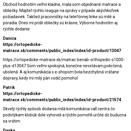
Obchod hodnotím veľmi kladne, mala som objednané matrace a
obliečky. Majiteľ rýchlo reaguje na správy v prípade akýchkoľvek
požiadaviek. Taktiež pracovníčky na telefónnej linke sú milé a
poradia. Dnes mi prišli obliečky sú krásne, Výborne hodnotím aj
rýchle dodanie
Danica
https://ortopedicke-
matrace.sk/comments/public_index/index/id-product/13047
https://ortopedicke-matrace.sk/matrac-benab-orthopedic-s1000-
plus-d13047 Som veľmi spokojná, konečne nevstávam,pokrčená,
ubolená. A aj komunikácia s e-shopom bola bezchybná vrátane
dopravy, kedy mi milý pán vodič pomohol.
Patrik
https://ortopedicke-
matrace.sk/comments/public_index/index/id-product/21574
Skvelý rýchly spôsob dodania milá komunikácia call centra čo
podotýkam klobúk dole vyhoveli a rýchlo pomohli určite do buducna
sa vrátim
Danka