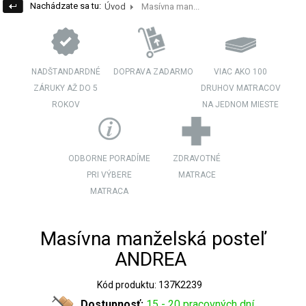
Nachádzate sa tu:
Úvod
Masívna man...
NADŠTANDARDNÉ
DOPRAVA ZADARMO
VIAC AKO 100
ZÁRUKY AŽ DO 5
DRUHOV MATRACOV
ROKOV
NA JEDNOM MIESTE
ODBORNE PORADÍME
ZDRAVOTNÉ
PRI VÝBERE
MATRACE
MATRACA
Masívna manželská posteľ
ANDREA
Kód produktu: 137K2239
Dostupnosť:
15 - 20 pracovných dní