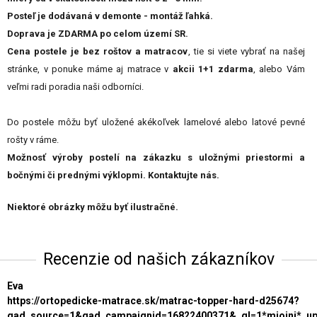
Posteľ je dodávaná v demonte - montáž ľahká.
Doprava je ZDARMA po celom území SR.
Cena postele je bez roštov a matracov
, tie si viete vybrať na našej
stránke, v ponuke máme aj matrace v
akcii 1+1 zdarma
, alebo Vám
veľmi radi poradia naši odborníci.
Do postele môžu byť uložené akékoľvek lamelové alebo latové pevné
rošty v ráme.
Možnosť výroby postelí na zákazku s uložnými priestormi a
bočnými či prednými výklopmi. Kontaktujte nás.
Niektoré obrázky môžu byť ilustračné.
Recenzie od našich zákazníkov
Eva
https://ortopedicke-matrace.sk/matrac-topper-hard-d25674?
gad_source=1&gad_campaignid=16822400371&_gl=1*mioinj*_