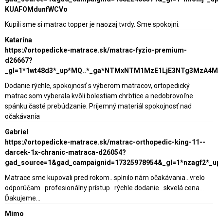
KUAFOMdunfWCVo
Kupili sme si matrac topper je naozaj tvrdy. Sme spokojni.
Katarína
https://ortopedicke-matrace.sk/matrac-fyzio-premium-
d26667?
_gl=1*1wt48d3*_up*MQ..*_ga*NTMxNTM1MzE1LjE3NTg3MzA4
Dodanie rýchle, spokojnosť s výberom matracov, ortopedický
matrac som vyberala kvôli bolestiam chrbtice a nedobrovoľne
spánku časté prebúdzanie. Príjemný materiál spokojnosť nad
očakávania
Gabriel
https://ortopedicke-matrace.sk/matrac-orthopedic-king-11--
darcek-1x-chranic-matraca-d26054?
gad_source=1&gad_campaignid=17325978954&_gl=1*nzagf2*_
Matrace sme kupovali pred rokom...splnilo nám očakávania...vrelo
odporúčam...profesionálny prístup...rýchle dodanie...skvelá cena...
Ďakujeme...
Mimo