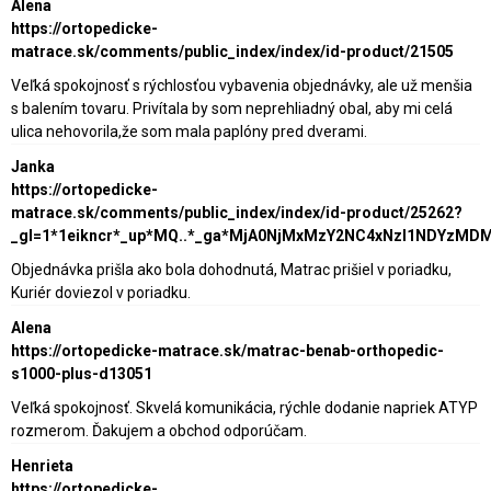
Alena
https://ortopedicke-
matrace.sk/comments/public_index/index/id-product/21505
Veľká spokojnosť s rýchlosťou vybavenia objednávky, ale už menšia
s balením tovaru. Privítala by som neprehliadný obal, aby mi celá
ulica nehovorila,že som mala paplóny pred dverami.
Janka
https://ortopedicke-
matrace.sk/comments/public_index/index/id-product/25262?
_gl=1*1eikncr*_up*MQ..*_ga*MjA0NjMxMzY2NC4xNzI1NDY
Objednávka prišla ako bola dohodnutá, Matrac prišiel v poriadku,
Kuriér doviezol v poriadku.
Alena
https://ortopedicke-matrace.sk/matrac-benab-orthopedic-
s1000-plus-d13051
Veľká spokojnosť. Skvelá komunikácia, rýchle dodanie napriek ATYP
rozmerom. Ďakujem a obchod odporúčam.
Henrieta
https://ortopedicke-