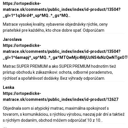
https://ortopedicke-
matrace.sk/comments/public_index/index/id-product/13504?
_gl=1*1q36rd4*_up*MQ..*_gs*MQ..
Matrace vysokej kvality, vybavenie objednávky rýchle, ceny
priateľské pre každého, kto chce dobre spať. Odporúčam
Jaroslava
https://ortopedicke-
matrace.sk/comments/public_index/index/id-product/13504?
_gl=1*6amapj*_up*MQ..*_ga*MTQwMjc4MjUzNS4xNzQwNTgxO
Matrac SUPER PREMIUM a ako SUPER PREMIUM hodnotím tiež
prístup obchodu k zákazníkovi: ochota, odborné poradenstvo,
rýchlosť a spoľahlivosť dodávky. Bez výhrady odporúčam.
Lenka
https://ortopedicke-
matrace.sk/comments/public_index/index/id-product/12627
Objednala som si atypický matrac, maximálna spokojnosť s
tovarom, s komunikáciou, s rýchlou výrobou, naozaj pár dní a taktiež
s rýchlym dodaním, obchod môžem odporúčať 10 z 10...