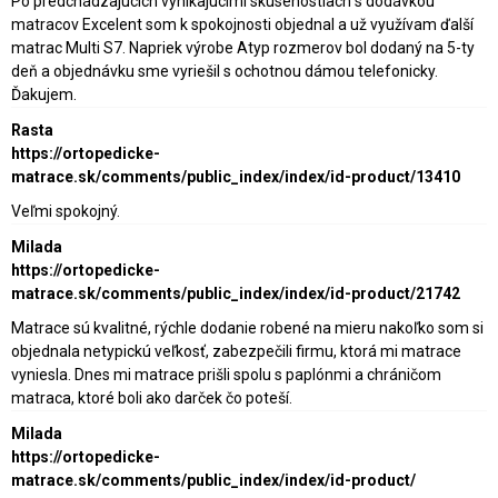
Po predchádzajúcich vynikajúcimi skúsenostiach s dodávkou
matracov Excelent som k spokojnosti objednal a už využívam ďalší
matrac Multi S7. Napriek výrobe Atyp rozmerov bol dodaný na 5-ty
deň a objednávku sme vyriešil s ochotnou dámou telefonicky.
Ďakujem.
Rasta
https://ortopedicke-
matrace.sk/comments/public_index/index/id-product/13410
Veľmi spokojný.
Milada
https://ortopedicke-
matrace.sk/comments/public_index/index/id-product/21742
Matrace sú kvalitné, rýchle dodanie robené na mieru nakoľko som si
objednala netypickú veľkosť, zabezpečili firmu, ktorá mi matrace
vyniesla. Dnes mi matrace prišli spolu s paplónmi a chráničom
matraca, ktoré boli ako darček čo poteší.
Milada
https://ortopedicke-
matrace.sk/comments/public_index/index/id-product/