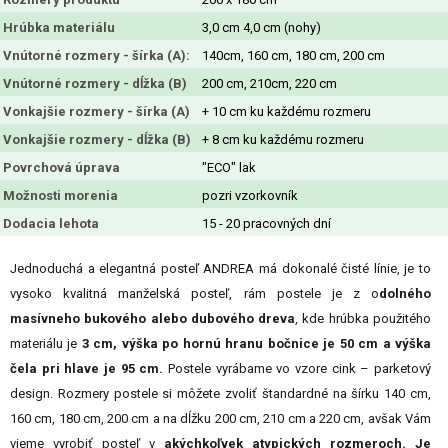
Hrúbka materiálu
3,0 cm 4,0 cm (nohy)
Vnútorné rozmery - šírka (A):
140cm, 160 cm, 180 cm, 200 cm
Vnútorné rozmery - dĺžka (B)
200 cm, 210cm, 220 cm
Vonkajšie rozmery - šírka (A)
+ 10 cm ku každému rozmeru
Vonkajšie rozmery - dĺžka (B)
+ 8 cm ku každému rozmeru
Povrchová úprava
"ECO" lak
Možnosti morenia
pozri vzorkovník
Dodacia lehota
15 - 20 pracovných dní
Jednoduchá a elegantná posteľ ANDREA má dokonalé čisté línie, je to
vysoko kvalitná manželská posteľ, rám postele je z o
dolného
masívneho bukového alebo dubového dreva
, kde hrúbka použitého
materiálu je
3 cm, výška po hornú hranu bočnice je 50 cm a výška
čela pri hlave je 95 cm.
Postele vyrábame vo vzore cink – parketový
design. Rozmery postele si môžete zvoliť štandardné na šírku 140 cm,
160 cm, 180 cm, 200 cm a na dĺžku 200 cm, 210 cm a 220 cm, avšak Vám
vieme vyrobiť posteľ v
akýchkoľvek atypických rozmeroch.
Je