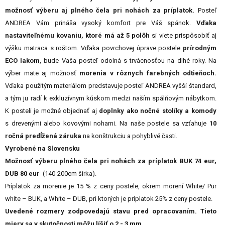
možnosť výberu aj plného čela pri nohách za príplatok.
Posteľ
ANDREA Vám prináša vysoký komfort pre Váš spánok.
Vďaka
nastaviteľnému kovaniu, ktoré má až 5 polôh
si viete prispôsobiť aj
výšku matraca s roštom. Vďaka povrchovej úprave postele
prírodným
ECO lakom
, bude Vaša posteľ odolná s trvácnosťou na dlhé roky. Na
výber mate aj možnosť
morenia v rôznych farebných odtieňoch.
Vďaka použitým materiálom predstavuje posteľ ANDREA vyšší štandard,
a tým ju radí k exkluzívnym kúskom medzi naším spálňovým nábytkom.
K posteli je možné objednať aj
doplnky ako nočné stolíky a komody
s drevenými alebo kovovými nohami. Na naše postele sa vzťahuje
10
ročná predĺžená záruka
na konštrukciu a pohyblivé časti.
Vyrobené na Slovensku
Možnosť výberu plného čela pri nohách za príplatok BUK 74 eur,
DUB 80 eur
(140-200cm šírka).
Príplatok za morenie je 15 % z ceny postele, okrem morení White/ Pur
white – BUK, a White – DUB, pri ktorých je príplatok 25% z ceny postele.
Uvedené rozmery zodpovedajú stavu pred opracovaním. Tieto
miery sa v skutočnosti môžu líšiť o 2 - 3 mm.