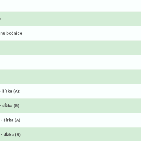
e
anu bočnice
 šírka (A):
 dĺžka (B)
- šírka (A)
- dĺžka (B)