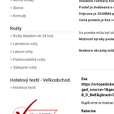
Nočné stolíky
Uvedené rozmery zodp
Posteľ je dodávaná v
Skrine
Doprava je ZDARMA p
Komody
Cena postele je bez r
Rošty
Do postele môžu byť ul
Rošty skladom do 24 hod.
Možnosť výroby postel
Lamelové rošty
Niektoré obrázky môžu
Latové rošty
Polohovateľné rošty
Výklopné rošty
Eva
Hotelový textil - Veľkoobchod
https://ortopedic
Hotelový textil
gad_source=1&gad
B_D_BwE&gbraid=
Kupili sme si matrac
Katarína