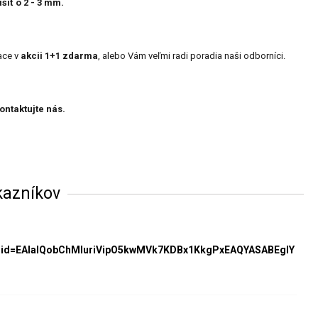
šiť o 2 - 3 mm.
ace v
akcii 1+1 zdarma
, alebo Vám veľmi radi poradia naši odborníci.
ontaktujte nás.
kazníkov
clid=EAIaIQobChMIuriVipO5kwMVk7KDBx1KkgPxEAQYASABEgIY