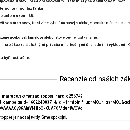
ovedajú stavu pred opracovaním. Tieto miery sa v skutočnosti môžu lí
 demonte - montáž ľahká.
o celom území SR.
oštov a matracov
, tie si viete vybrať na našej stránke, v ponuke máme aj matr
ožené akékoľvek lamelové alebo latové pevné rošty v ráme.
í na zákazku s uložnými priestormi a bočnými či prednými výklopmi. K
 byť ilustračné.
Recenzie od našich zá
ke-matrace.sk/matrac-topper-hard-d25674?
_campaignid=16822400371&_gl=1*mioinj*_up*MQ..*_gs*MQ..&g
0AAAAACy39AhfYH1lbO-KUAFOMdunfWCVo
 topper je naozaj tvrdy. Sme spokojni.