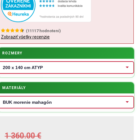
(
11117
hodnotení)
Zobraziť všetky recenzie
ROZMERY
MATERIÁLY
1 360.00
€