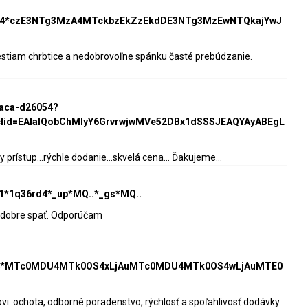
HV4*czE3NTg3MzA4MTckbzEkZzEkdDE3NTg3MzEwNTQkajYwJ
lestiam chrbtice a nedobrovoľne spánku časté prebúdzanie.
raca-d26054?
clid=EAIaIQobChMIyY6GrvrwjwMVe52DBx1dSSSJEAQYAyABEgL
rístup...rýchle dodanie...skvelá cena... Ďakujeme...
l=1*1q36rd4*_up*MQ..*_gs*MQ..
ce dobre spať. Odporúčam
HV4*MTc0MDU4MTk0OS4xLjAuMTc0MDU4MTk0OS4wLjAuMTE0
 ochota, odborné poradenstvo, rýchlosť a spoľahlivosť dodávky.