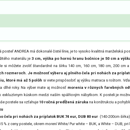
posteľ ANDREA má dokonalé čisté línie, je to vysoko kvalitná manželská post
žitého materiálu je
3 cm, výška po hornú hranu bočnice je 50 cm a výška
le si môžete zvoliť štandardné na šírku 140 cm, 160 cm, 180 cm, 200 cm a
ých rozmeroch.
Je možnosť výberu aj plného čela pri nohách za príplat
iu, ktoré má až 5 polôh
si viete prispôsobiť aj výšku matraca s roštom. Vď
na dlhé roky. Na výber mate aj možnosť
morenia v rôznych farebných od
í k exkluzívnym kúskom medzi naším spálňovým nábytkom. K posteli je možn
še postele sa vzťahuje
10 ročná predĺžená záruka
na konštrukciu a pohybli
ku
 čela pri nohách za príplatok BUK 74 eur, DUB 80 eur
(140-200cm šírka)
 15 % z ceny postele, okrem morení White/ Pur white – BUK, a White – DUB, pri 