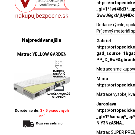
https://ortopedic
_gl=1*1wt48d3*_
GwwJGgxMjUyNDc
Dodanie rýchle, spo
Príjemný materiál s
Najpredávanejšie
Gabriel
https://ortopedic
gad_source=1&gad
Matrac YELLOW GARDEN
PP_D_BwE&gbraid
Matrace sme kupovali
Mimo
https://ortopedic
Matrace vysokej kva
Jaroslava
https://ortopedic
Doručenie do:
3 - 5 pracovných
dní
_gl=1*6amapj*_
NjY3NzA5NA..
Doprava zadarmo
Matrac SUPER PREMIU