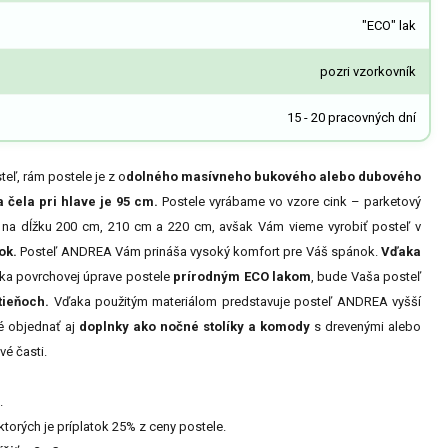
"ECO" lak
pozri vzorkovník
15 - 20 pracovných dní
eľ, rám postele je z o
dolného masívneho bukového alebo dubového
 čela pri hlave je 95 cm.
Postele vyrábame vo vzore cink – parketový
 na dĺžku 200 cm, 210 cm a 220 cm, avšak Vám vieme vyrobiť posteľ v
ok.
Posteľ ANDREA Vám prináša vysoký komfort pre Váš spánok.
Vďaka
aka povrchovej úprave postele
prírodným ECO lakom
, bude Vaša posteľ
tieňoch.
Vďaka použitým materiálom predstavuje posteľ ANDREA vyšší
é objednať aj
doplnky ako nočné stolíky a komody
s drevenými alebo
vé časti.
.
ktorých je príplatok 25% z ceny postele.