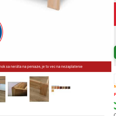
ok sa neráta na peniaze, je to vec na nezaplatenie
N
P