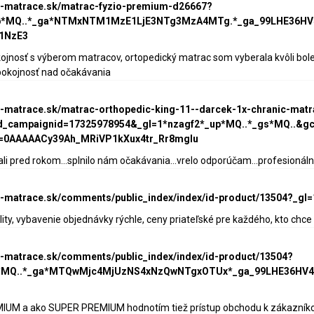
ke-matrace.sk/matrac-fyzio-premium-d26667?
up*MQ..*_ga*NTMxNTM1MzE1LjE3NTg3MzA4MTg.*_ga_99LHE36
1NzE3
kojnosť s výberom matracov, ortopedický matrac som vyberala kvôli bo
pokojnosť nad očakávania
ke-matrace.sk/matrac-orthopedic-king-11--darcek-1x-chranic-mat
_campaignid=17325978954&_gl=1*nzagf2*_up*MQ..*_gs*MQ..&g
=0AAAAACy39Ah_MRiVP1kXux4tr_Rr8mgIu
 pred rokom...splnilo nám očakávania...vrelo odporúčam...profesionálny p
ke-matrace.sk/comments/public_index/index/id-product/13504?_g
lity, vybavenie objednávky rýchle, ceny priateľské pre každého, kto ch
ke-matrace.sk/comments/public_index/index/id-product/13504?
up*MQ..*_ga*MTQwMjc4MjUzNS4xNzQwNTgxOTUx*_ga_99LHE36
M a ako SUPER PREMIUM hodnotím tiež prístup obchodu k zákazníkovi: