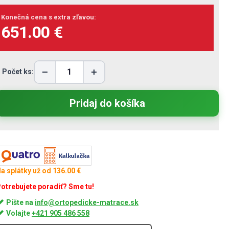
Konečná cena s extra zľavou:
651.00 €
−
+
Počet ks:
a splátky už od 136.00 €
otrebujete poradiť? Sme tu!
Píšte na
info@ortopedicke-matrace.sk
Volajte
+421 905 486 558