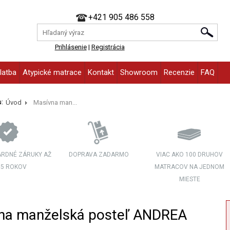
+421 905 486 558
Prihlásenie
|
Registrácia
latba
Atypické matrace
Kontakt
Showroom
Recenzie
FAQ
:
Úvod
Masívna man...
RDNÉ ZÁRUKY AŽ
DOPRAVA ZADARMO
VIAC AKO 100 DRUHOV
 5 ROKOV
MATRACOV NA JEDNOM
MIESTE
na manželská posteľ ANDREA