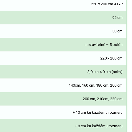
220 x 200 cm ATYP
95 cm
50 cm
nastaviteľné – 5 polôh
220 x 200 cm
3,0 cm 4,0 cm (nohy)
140cm, 160 cm, 180 cm, 200 cm
200 cm, 210cm, 220 cm
+ 10 cm ku každému rozmeru
+ 8 cm ku každému rozmeru