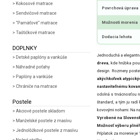
Kokosové matrace
Povrchová úprava
Sendvičové matrace
Možnosti morenia
"Pamäťové" matrace
Taštičkové matrace
Dodacia lehota
DOPLNKY
Jednoduchá a elegantná 
Detské paplóny a vankúše
dreva
, kde hrúbka pou
Náhradné poťahy
design. Rozmery poste
Paplóny a vankúše
akýchkoľvek atypick
Chrániče na matrace
nastaviteľnému kovan
odolná s trvácnosťou 
Postele
štandard, a tým ju rad
kovovými nohami. Na na
Akciové postele skladom
Vyrobené na Slovens
Manželské postele z masívu
Možnosť výberu plného
Jednolôžkové postele z masívu
Príplatok za morenie je