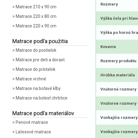
Rozmery
Matrace 210 x 90 cm
Matrace 220 x 80 cm
Výška čela pri hlav
Matrace 220 x 90 cm
Výška po hornú hr
Matrace podľa použitia
Kovanie
Matrace do postielok
Matrace pre deti a dorast
Rozmery produktu
Matrace do prístelok
Hrúbka materiálu
Matrace vrchné
Matrace na boľavé kĺby
Vnútorné rozmery -
Matrace na bolesť chrbtice
Vnútorné rozmery -
Matrace podľa materiálov
Vonkajšie rozmery 
Penové matrace
Latexové matrace
Vonkajšie rozmery 