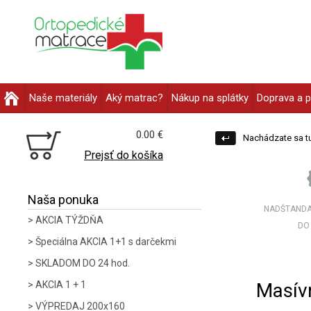
Naše materiály
Aký matrac?
Nákup na splátky
Doprava a p
0.00 €
Nachádzate sa tu
Prejsť do košíka
Naša ponuka
NADŠTANDA
AKCIA TÝŽDŇA
DO
Špeciálna AKCIA 1+1 s darčekmi
SKLADOM DO 24 hod.
Masív
AKCIA 1 + 1
VÝPREDAJ 200x160