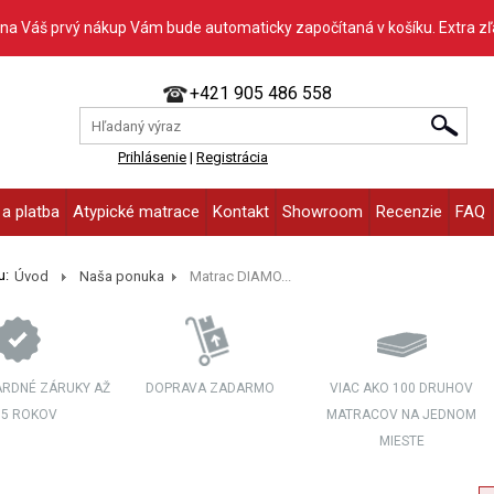
 na Váš prvý nákup Vám bude automaticky započítaná v košíku. Extra z
+421 905 486 558
Prihlásenie
|
Registrácia
a platba
Atypické matrace
Kontakt
Showroom
Recenzie
FAQ
u:
Úvod
Naša ponuka
Matrac DIAMO...
RDNÉ ZÁRUKY AŽ
DOPRAVA ZADARMO
VIAC AKO 100 DRUHOV
 5 ROKOV
MATRACOV NA JEDNOM
MIESTE