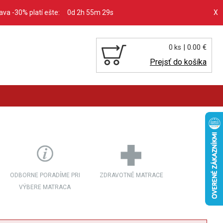
ľava -30% platí ešte:
0d 2h 55m 27s
X
| 0.00 €
0 ks
Prejsť do košíka
ODBORNE PORADÍME PRI
ZDRAVOTNÉ MATRACE
VÝBERE MATRACA