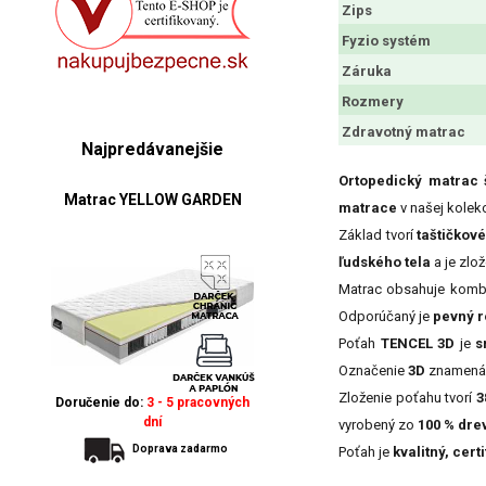
Zips
Fyzio systém
Záruka
Rozmery
Zdravotný matrac
Najpredávanejšie
Ortopedický matrac 
Matrac YELLOW GARDEN
matrace
v našej kolek
Základ tvorí
taštičkov
ľudského tela
a je zlo
Matrac obsahuje kombi
Odporúčaný je
pevný r
Poťah
TENCEL 3D
je
s
Označenie
3D
znamená,
Zloženie poťahu tvorí
3
Doručenie do:
3 - 5 pracovných
dní
vyrobený zo
100 % dre
Doprava zadarmo
Poťah je
kvalitný, cer