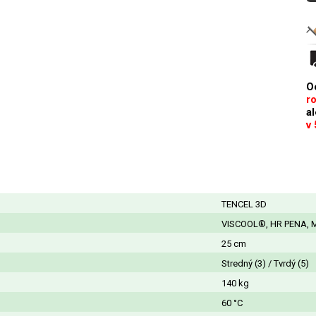
O
r
a
v
TENCEL 3D
VISCOOL®, HR PENA,
25 cm
Stredný (3) / Tvrdý (5)
140 kg
60 °C