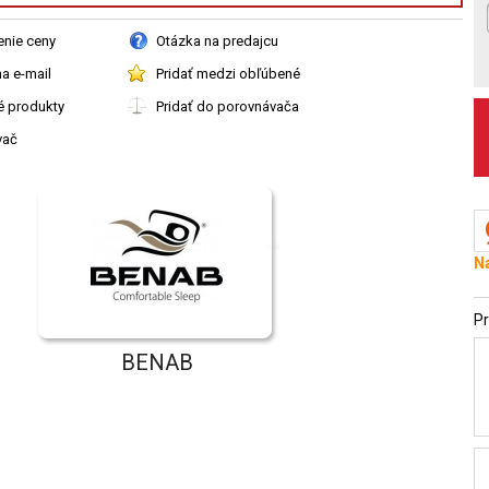
enie ceny
Otázka na predajcu
a e-mail
Pridať medzi obľúbené
é produkty
Pridať do porovnávača
vač
Na
Pr
BENAB