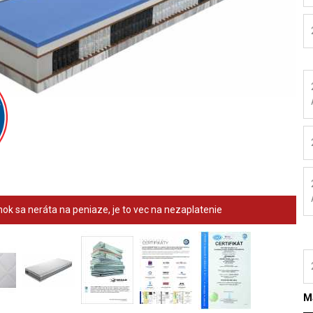
ok sa neráta na peniaze, je to vec na nezaplatenie
Ma