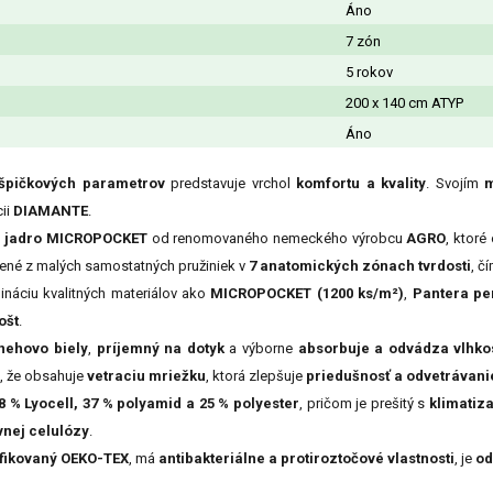
Áno
7 zón
5 rokov
200 x 140 cm ATYP
Áno
špičkových parametrov
predstavuje vrchol
komfortu a kvality
. Svojím
m
cii
DIAMANTE
.
é jadro MICROPOCKET
od renomovaného nemeckého výrobcu
AGRO
, ktoré
žené z malých samostatných pružiniek v
7 anatomických zónach tvrdosti
, č
náciu kvalitných materiálov ako
MICROPOCKET (1200 ks/m²)
,
Pantera pe
ošt
.
nehovo biely
,
príjemný na dotyk
a výborne
absorbuje a odvádza vlhko
 že obsahuje
vetraciu mriežku
, ktorá zlepšuje
priedušnosť a odvetrávani
8 % Lyocell, 37 % polyamid a 25 % polyester
, pričom je prešitý s
klimatiz
vnej celulózy
.
tifikovaný OEKO-TEX
, má
antibakteriálne a protiroztočové vlastnosti
, je
od