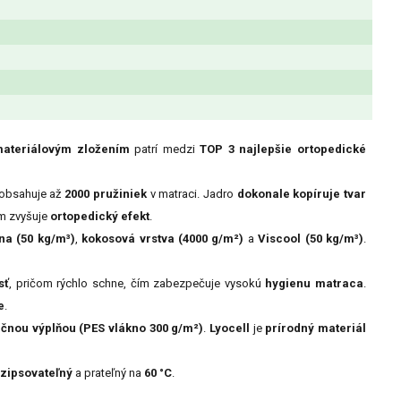
ateriálovým zložením
patrí medzi
TOP 3 najlepšie ortopedické
 obsahuje až
2000 pružiniek
v matraci. Jadro
dokonale kopíruje tvar
ím zvyšuje
ortopedický efekt
.
na (50 kg/m³)
,
kokosová vrstva (4000 g/m²)
a
Viscool (50 kg/m³)
.
sť
, pričom rýchlo schne, čím zabezpečuje vysokú
hygienu matraca
.
e
.
ačnou výplňou (PES vlákno 300 g/m²)
.
Lyocell
je
prírodný materiál
zipsovateľný
a prateľný na
60 °C
.