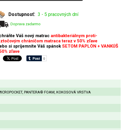
Dostupnosť:
3 - 5 pracovných dní
Doprava zadarmo
chráňte Váš nový matrac
antibakteriálnym proti-
oztočovým chráničom matraca teraz v 50% zľave
lebo si spríjemníte Váš spánok
SETOM PAPLÓN + VANKÚŠ
 50% zľave
 MICROPOCKET, PANTERA® FOAM, KOKOSOVÁ VRSTVA