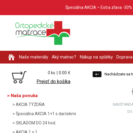
Špeciálna AKCIA – Extra zľava -30%
Naše materiály
Aký matrac?
Nákup na splátky
Doprava 
| 0.00 €
0 ks
Nachádzate sa t
Prejsť do košíka
Naša ponuka
AKCIA TÝŽDŇA
NADŠTANDA
DO
Špeciálna AKCIA 1+1 s darčekmi
SKLADOM DO 24 hod.
AKCIA 1 + 1