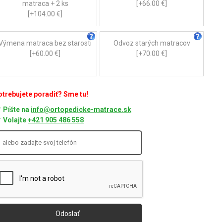
matraca + 2 ks
[+66.00 €]
[+104.00 €]
Výmena matraca bez starosti
Odvoz starých matracov
[+60.00 €]
[+70.00 €]
trebujete poradiť? Sme tu!
Píšte na
info@ortopedicke-matrace.sk
Volajte
+421 905 486 558