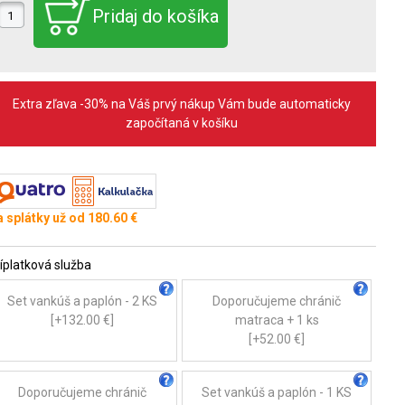
Extra zľava -30% na Váš prvý nákup Vám bude automaticky
započítaná v košíku
 splátky už od 180.60 €
íplatková služba
Set vankúš a paplón - 2 KS
Doporučujeme chránič
[+132.00 €]
matraca + 1 ks
[+52.00 €]
Doporučujeme chránič
Set vankúš a paplón - 1 KS