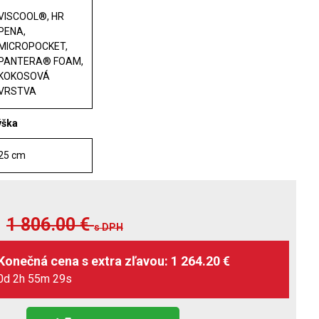
VISCOOL®, HR
PENA,
MICROPOCKET,
PANTERA® FOAM,
KOKOSOVÁ
VRSTVA
ýška
25 cm
1 806.00
€
s DPH
0d 2h 55m 27s