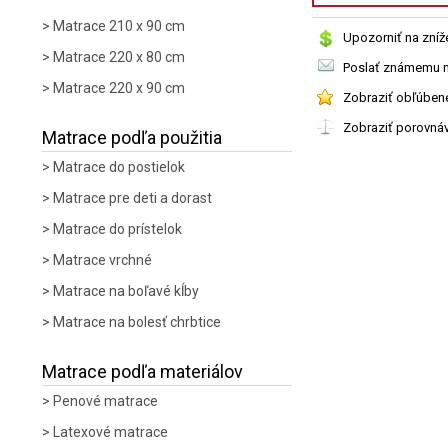
Matrace 210 x 90 cm
Upozorniť na zníž
Matrace 220 x 80 cm
Poslať známemu n
Matrace 220 x 90 cm
Zobraziť obľúben
Zobraziť porovná
Matrace podľa použitia
Matrace do postielok
Matrace pre deti a dorast
Matrace do prístelok
Matrace vrchné
Matrace na boľavé kĺby
Matrace na bolesť chrbtice
Matrace podľa materiálov
Penové matrace
Latexové matrace