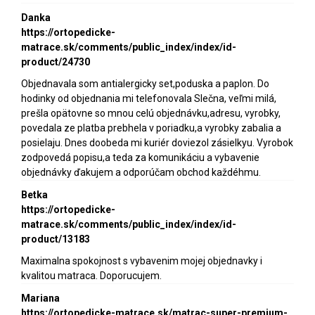
Danka
https://ortopedicke-
matrace.sk/comments/public_index/index/id-
product/24730
Objednavala som antialergicky set,poduska a paplon. Do
hodinky od objednania mi telefonovala Slečna, veľmi milá,
prešla opätovne so mnou celú objednávku,adresu, vyrobky,
povedala ze platba prebhela v poriadku,a vyrobky zabalia a
posielaju. Dnes doobeda mi kuriér doviezol zásielkyu. Vyrobok
zodpovedá popisu,a teda za komunikáciu a vybavenie
objednávky ďakujem a odporúčam obchod každéhmu.
Betka
https://ortopedicke-
matrace.sk/comments/public_index/index/id-
product/13183
Maximalna spokojnost s vybavenim mojej objednavky i
kvalitou matraca. Doporucujem.
Mariana
https://ortopedicke-matrace.sk/matrac-super-premium-