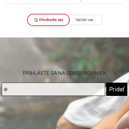
deň sme už rozbaľova
nových. Výborná kval
cenu. A skvelá komu
rýchlosť dodania.
Ohodnoťte nás
Načítať viac...
PRIHLÁSTE SA NA ODBER NOVINIEK