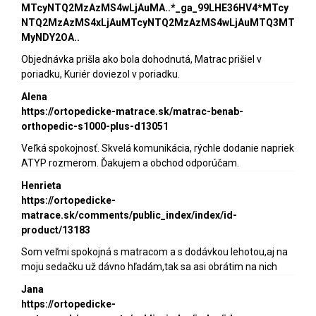
MTcyNTQ2MzAzMS4wLjAuMA..*_ga_99LHE36HV4*MTcy
NTQ2MzAzMS4xLjAuMTcyNTQ2MzAzMS4wLjAuMTQ3MT
MyNDY2OA..
Objednávka prišla ako bola dohodnutá, Matrac prišiel v
poriadku, Kuriér doviezol v poriadku.
Alena
https://ortopedicke-matrace.sk/matrac-benab-
orthopedic-s1000-plus-d13051
Veľká spokojnosť. Skvelá komunikácia, rýchle dodanie napriek
ATYP rozmerom. Ďakujem a obchod odporúčam.
Henrieta
https://ortopedicke-
matrace.sk/comments/public_index/index/id-
product/13183
Som veľmi spokojná s matracom a s dodávkou lehotou,aj na
moju sedačku už dávno hľadám,tak sa asi obrátim na nich
Jana
https://ortopedicke-