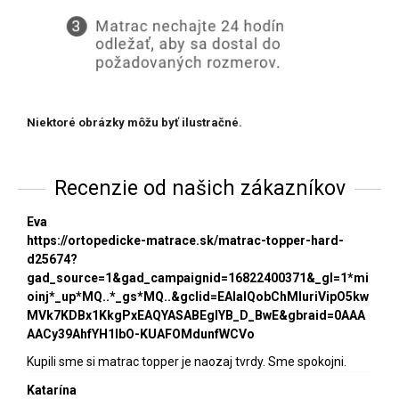
Niektoré obrázky môžu byť ilustračné.
Recenzie od našich zákazníkov
Eva
https://ortopedicke-matrace.sk/matrac-topper-hard-
d25674?
gad_source=1&gad_campaignid=16822400371&_gl=1*mi
oinj*_up*MQ..*_gs*MQ..&gclid=EAIaIQobChMIuriVipO5kw
MVk7KDBx1KkgPxEAQYASABEgIYB_D_BwE&gbraid=0AAA
AACy39AhfYH1lbO-KUAFOMdunfWCVo
Kupili sme si matrac topper je naozaj tvrdy. Sme spokojni.
Katarína