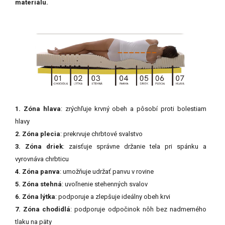
materiálu.
1. Zóna hlava
: zrýchľuje krvný obeh a pôsobí proti bolestiam
hlavy
2. Zóna plecia
: prekrvuje chrbtové svalstvo
3. Zóna driek
: zaisťuje správne držanie tela pri spánku a
vyrovnáva chrbticu
4. Zóna panva
: umožňuje udržať panvu v rovine
5. Zóna stehná
: uvoľnenie stehenných svalov
6. Zóna lýtka
: podporuje a zlepšuje ideálny obeh krvi
7. Zóna chodidlá
: podporuje odpočinok nôh bez nadmerného
tlaku na päty