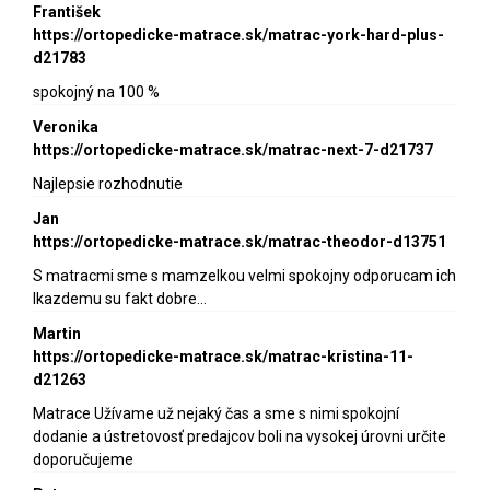
František
https://ortopedicke-matrace.sk/matrac-york-hard-plus-
d21783
spokojný na 100 %
Veronika
https://ortopedicke-matrace.sk/matrac-next-7-d21737
Najlepsie rozhodnutie
Jan
https://ortopedicke-matrace.sk/matrac-theodor-d13751
S matracmi sme s mamzelkou velmi spokojny odporucam ich
lkazdemu su fakt dobre…
Martin
https://ortopedicke-matrace.sk/matrac-kristina-11-
d21263
Matrace Užívame už nejaký čas a sme s nimi spokojní
dodanie a ústretovosť predajcov boli na vysokej úrovni určite
doporučujeme