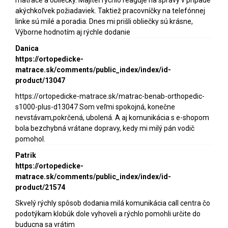
matrace a obliečky. Majiteľ rýchlo reaguje na správy v prípade
akýchkoľvek požiadaviek. Taktiež pracovníčky na telefónnej
linke sú milé a poradia. Dnes mi prišli obliečky sú krásne,
Výborne hodnotím aj rýchle dodanie
Danica
https://ortopedicke-
matrace.sk/comments/public_index/index/id-
product/13047
https://ortopedicke-matrace.sk/matrac-benab-orthopedic-
s1000-plus-d13047 Som veľmi spokojná, konečne
nevstávam,pokrčená, ubolená. A aj komunikácia s e-shopom
bola bezchybná vrátane dopravy, kedy mi milý pán vodič
pomohol.
Patrik
https://ortopedicke-
matrace.sk/comments/public_index/index/id-
product/21574
Skvelý rýchly spôsob dodania milá komunikácia call centra čo
podotýkam klobúk dole vyhoveli a rýchlo pomohli určite do
buducna sa vrátim