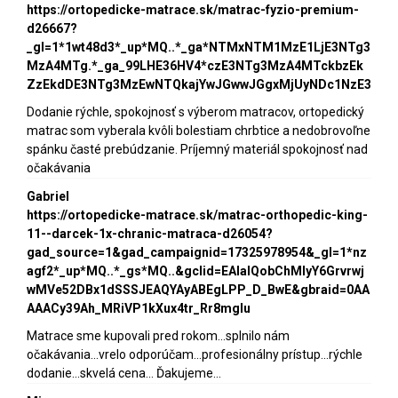
https://ortopedicke-matrace.sk/matrac-fyzio-premium-
d26667?
_gl=1*1wt48d3*_up*MQ..*_ga*NTMxNTM1MzE1LjE3NTg3
MzA4MTg.*_ga_99LHE36HV4*czE3NTg3MzA4MTckbzEk
ZzEkdDE3NTg3MzEwNTQkajYwJGwwJGgxMjUyNDc1NzE3
Dodanie rýchle, spokojnosť s výberom matracov, ortopedický
matrac som vyberala kvôli bolestiam chrbtice a nedobrovoľne
spánku časté prebúdzanie. Príjemný materiál spokojnosť nad
očakávania
Gabriel
https://ortopedicke-matrace.sk/matrac-orthopedic-king-
11--darcek-1x-chranic-matraca-d26054?
gad_source=1&gad_campaignid=17325978954&_gl=1*nz
agf2*_up*MQ..*_gs*MQ..&gclid=EAIaIQobChMIyY6Grvrwj
wMVe52DBx1dSSSJEAQYAyABEgLPP_D_BwE&gbraid=0AA
AAACy39Ah_MRiVP1kXux4tr_Rr8mgIu
Matrace sme kupovali pred rokom...splnilo nám
očakávania...vrelo odporúčam...profesionálny prístup...rýchle
dodanie...skvelá cena... Ďakujeme...