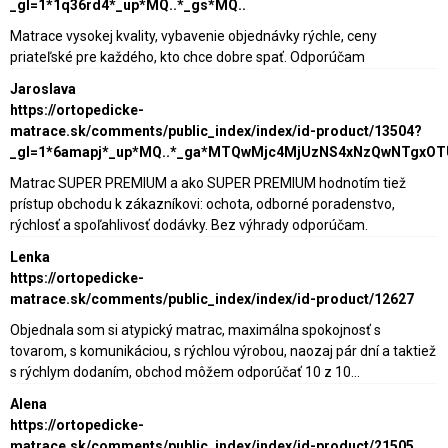
_gl=1*1q36rd4*_up*MQ..*_gs*MQ..
Matrace vysokej kvality, vybavenie objednávky rýchle, ceny
priateľské pre každého, kto chce dobre spať. Odporúčam
Jaroslava
https://ortopedicke-
matrace.sk/comments/public_index/index/id-product/13504?
_gl=1*6amapj*_up*MQ..*_ga*MTQwMjc4MjUzNS4xNzQwNTgxO
Matrac SUPER PREMIUM a ako SUPER PREMIUM hodnotím tiež
prístup obchodu k zákazníkovi: ochota, odborné poradenstvo,
rýchlosť a spoľahlivosť dodávky. Bez výhrady odporúčam.
Lenka
https://ortopedicke-
matrace.sk/comments/public_index/index/id-product/12627
Objednala som si atypický matrac, maximálna spokojnosť s
tovarom, s komunikáciou, s rýchlou výrobou, naozaj pár dní a taktiež
s rýchlym dodaním, obchod môžem odporúčať 10 z 10...
Alena
https://ortopedicke-
matrace.sk/comments/public_index/index/id-product/21505