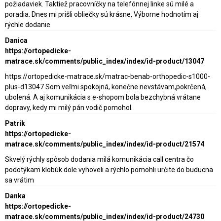
požiadaviek. Taktiež pracovníčky na telefónnej linke sú milé a
poradia. Dnes mi prišli obliečky sú krásne, Výborne hodnotím aj
rýchle dodanie
Danica
https://ortopedicke-
matrace.sk/comments/public_index/index/id-product/13047
https://ortopedicke-matrace.sk/matrac-benab-orthopedic-s1000-
plus-d13047 Som veľmi spokojná, konečne nevstávam,pokrčená,
ubolená. A aj komunikácia s e-shopom bola bezchybná vrátane
dopravy, kedy mi milý pán vodič pomohol.
Patrik
https://ortopedicke-
matrace.sk/comments/public_index/index/id-product/21574
Skvelý rýchly spôsob dodania milá komunikácia call centra čo
podotýkam klobúk dole vyhoveli a rýchlo pomohli určite do buducna
sa vrátim
Danka
https://ortopedicke-
matrace.sk/comments/public_index/index/id-product/24730