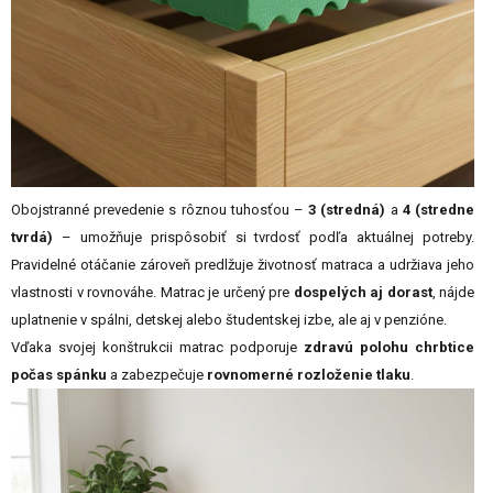
Obojstranné prevedenie s rôznou tuhosťou –
3 (stredná)
a
4 (stredne
tvrdá)
– umožňuje prispôsobiť si tvrdosť podľa aktuálnej potreby.
Pravidelné otáčanie zároveň predlžuje životnosť matraca a udržiava jeho
vlastnosti v rovnováhe. Matrac je určený pre
dospelých aj dorast
, nájde
uplatnenie v spálni, detskej alebo študentskej izbe, ale aj v penzióne.
Vďaka svojej konštrukcii matrac podporuje
zdravú polohu chrbtice
počas spánku
a zabezpečuje
rovnomerné rozloženie tlaku
.