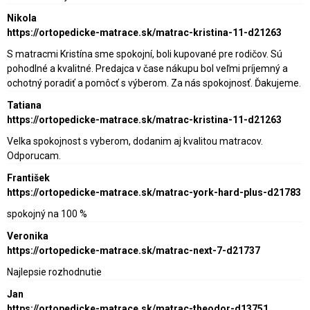
Nikola
https://ortopedicke-matrace.sk/matrac-kristina-11-d21263
S matracmi Kristína sme spokojní, boli kupované pre rodičov. Sú
pohodlné a kvalitné. Predajca v čase nákupu bol veľmi príjemný a
ochotný poradiť a pomôcť s výberom. Za nás spokojnosť. Ďakujeme.
Tatiana
https://ortopedicke-matrace.sk/matrac-kristina-11-d21263
Velka spokojnost s vyberom, dodanim aj kvalitou matracov.
Odporucam.
František
https://ortopedicke-matrace.sk/matrac-york-hard-plus-d21783
spokojný na 100 %
Veronika
https://ortopedicke-matrace.sk/matrac-next-7-d21737
Najlepsie rozhodnutie
Jan
https://ortopedicke-matrace.sk/matrac-theodor-d13751