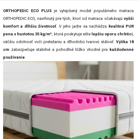
ORTHOPEDIC ECO PLUS
je vylepšený model populárneho matraca
ORTHOPEDIC ECO, navrhnutý pre tých, ktorí od matraca očakávajú
vyšší
komfort a dlhšiu životnosť
. V jeho jadre sa nachádza
kvalitná PUR
pena s hustotou 35 kg/m³
, ktorá poskytuje ešte
lepšiu oporu chrbtici
,
väčšiu odolnosť voči preležaniu a dlhodobú tvarovú stálosť.
Výška 18
cm
zabezpečuje stabilné a pohodlné lôžko vhodné pre
každodenné
používanie
.