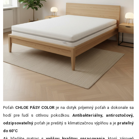
Poťah
CHLOE PÁSY COLOR
je na dotyk príjemný poťah a dokonale sa
hodí pre ľudí s citlivou pokožkou.
Antibakteriálny, antiroztočový,
odzipsovateľný
poťah je prešitý s klimatizačnou výplňou a je
prateľný
do 60°C
Ak hľadáte matrac s
vyššou kvalitou spracovania
, ktorý zároveň