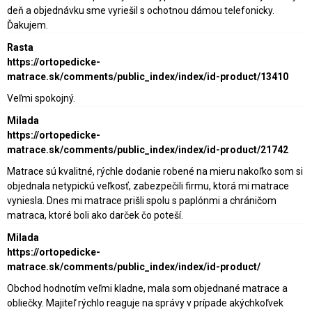
deň a objednávku sme vyriešil s ochotnou dámou telefonicky.
Ďakujem.
Rasta
https://ortopedicke-
matrace.sk/comments/public_index/index/id-product/13410
Veľmi spokojný.
Milada
https://ortopedicke-
matrace.sk/comments/public_index/index/id-product/21742
Matrace sú kvalitné, rýchle dodanie robené na mieru nakoľko som si
objednala netypickú veľkosť, zabezpečili firmu, ktorá mi matrace
vyniesla. Dnes mi matrace prišli spolu s paplónmi a chráničom
matraca, ktoré boli ako darček čo poteší.
Milada
https://ortopedicke-
matrace.sk/comments/public_index/index/id-product/
Obchod hodnotím veľmi kladne, mala som objednané matrace a
obliečky. Majiteľ rýchlo reaguje na správy v prípade akýchkoľvek