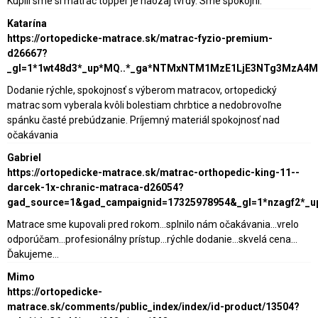
Kupili sme si matrac topper je naozaj tvrdy. Sme spokojni.
Katarína
https://ortopedicke-matrace.sk/matrac-fyzio-premium-
d26667?
_gl=1*1wt48d3*_up*MQ..*_ga*NTMxNTM1MzE1LjE3NTg3MzA4
Dodanie rýchle, spokojnosť s výberom matracov, ortopedický
matrac som vyberala kvôli bolestiam chrbtice a nedobrovoľne
spánku časté prebúdzanie. Príjemný materiál spokojnosť nad
očakávania
Gabriel
https://ortopedicke-matrace.sk/matrac-orthopedic-king-11--
darcek-1x-chranic-matraca-d26054?
gad_source=1&gad_campaignid=17325978954&_gl=1*nzagf2*_
Matrace sme kupovali pred rokom...splnilo nám očakávania...vrelo
odporúčam...profesionálny prístup...rýchle dodanie...skvelá cena...
Ďakujeme...
Mimo
https://ortopedicke-
matrace.sk/comments/public_index/index/id-product/13504?