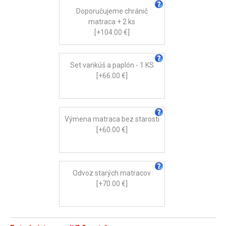
Doporučujeme chránič
matraca + 2 ks
[+104.00 €]
Set vankúš a paplón - 1 KS
[+66.00 €]
Výmena matraca bez starosti
[+60.00 €]
Odvoz starých matracov
[+70.00 €]