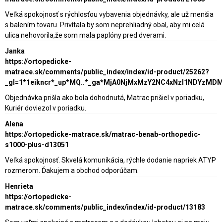
Veľká spokojnosť s rýchlosťou vybavenia objednávky, ale už menšia
s balením tovaru. Privítala by som neprehliadný obal, aby mi celá
ulica nehovorila,že som mala paplóny pred dverami.
Janka
https://ortopedicke-
matrace.sk/comments/public_index/index/id-product/25262?
_gl=1*1eikncr*_up*MQ..*_ga*MjA0NjMxMzY2NC4xNzI1NDY
Objednávka prišla ako bola dohodnutá, Matrac prišiel v poriadku,
Kuriér doviezol v poriadku.
Alena
https://ortopedicke-matrace.sk/matrac-benab-orthopedic-
s1000-plus-d13051
Veľká spokojnosť. Skvelá komunikácia, rýchle dodanie napriek ATYP
rozmerom. Ďakujem a obchod odporúčam.
Henrieta
https://ortopedicke-
matrace.sk/comments/public_index/index/id-product/13183