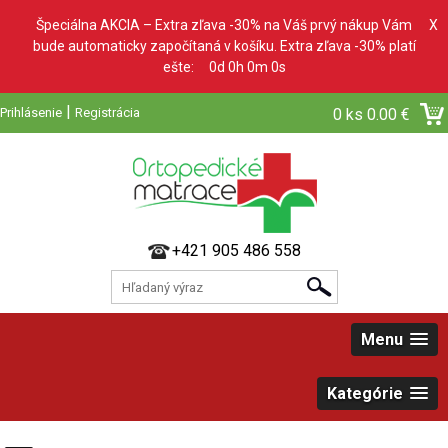
Špeciálna AKCIA – Extra zľava -30% na Váš prvý nákup Vám
X
bude automaticky započítaná v košíku. Extra zľava -30% platí
ešte:
0d 0h 0m 0s
|
Prihlásenie
Registrácia
0 ks
0.00 €
+421 905 486 558
Menu
Kategórie