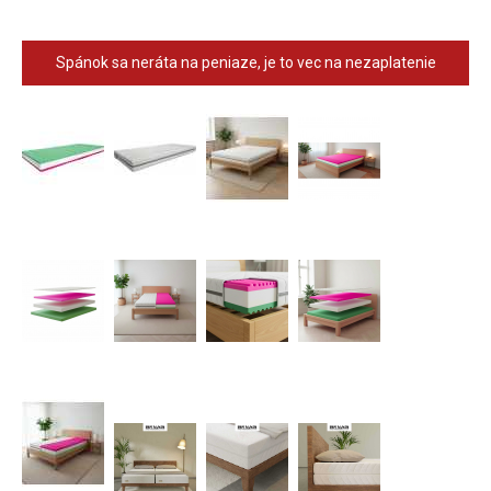
Spánok sa neráta na peniaze, je to vec na nezaplatenie