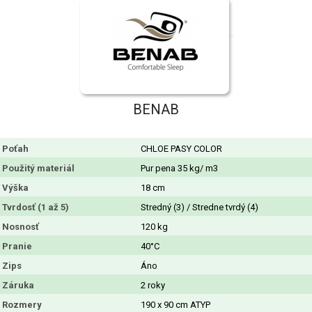
BENAB
Poťah
CHLOE PASY COLOR
Použitý materiál
Pur pena 35 kg/ m3
Výška
18 cm
Tvrdosť (1 až 5)
Stredný (3) / Stredne tvrdý (4)
Nosnosť
120 kg
Pranie
40°C
Zips
Áno
Záruka
2 roky
Rozmery
190 x 90 cm ATYP