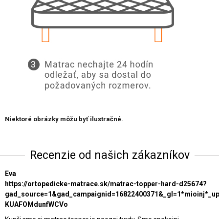
Niektoré obrázky môžu byť ilustračné.
Recenzie od našich zákazníkov
Eva
https://ortopedicke-matrace.sk/matrac-topper-hard-d25674?
gad_source=1&gad_campaignid=16822400371&_gl=1*mioinj*_
KUAFOMdunfWCVo