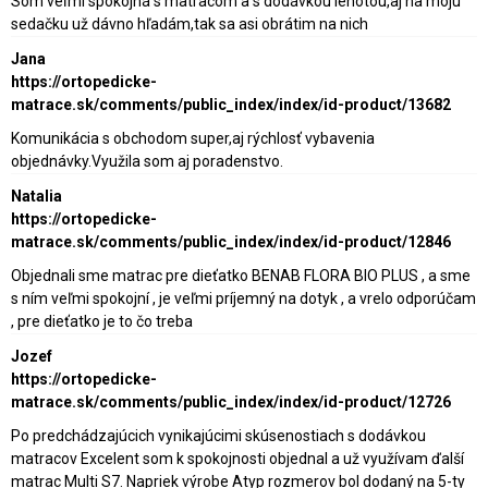
Som veľmi spokojná s matracom a s dodávkou lehotou,aj na moju
sedačku už dávno hľadám,tak sa asi obrátim na nich
Jana
https://ortopedicke-
matrace.sk/comments/public_index/index/id-product/13682
Komunikácia s obchodom super,aj rýchlosť vybavenia
objednávky.Využila som aj poradenstvo.
Natalia
https://ortopedicke-
matrace.sk/comments/public_index/index/id-product/12846
Objednali sme matrac pre dieťatko BENAB FLORA BIO PLUS , a sme
s ním veľmi spokojní , je veľmi príjemný na dotyk , a vrelo odporúčam
, pre dieťatko je to čo treba
Jozef
https://ortopedicke-
matrace.sk/comments/public_index/index/id-product/12726
Po predchádzajúcich vynikajúcimi skúsenostiach s dodávkou
matracov Excelent som k spokojnosti objednal a už využívam ďalší
matrac Multi S7. Napriek výrobe Atyp rozmerov bol dodaný na 5-ty