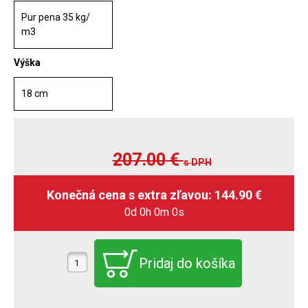
Pur pena 35 kg/
m3
Výška
18 cm
207.00
€
s DPH
0d 0h 0m 0s