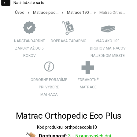
Nachádzate sa tu:
Úvod
Matrace pod...
Matrace 190 ...
Matrac Ortho...
NADŠTANDARDNÉ
DOPRAVA ZADARMO
VIAC AKO 100
ZÁRUKY AŽ DO 5
DRUHOV MATRACOV
ROKOV
NA JEDNOM MIESTE
ODBORNE PORADÍME
ZDRAVOTNÉ
PRI VÝBERE
MATRACE
MATRACA
Matrac Orthopedic Eco Plus
Kód produktu: orthpdcecopls10
Dostupnosť:
3 - 5 pracovných dní