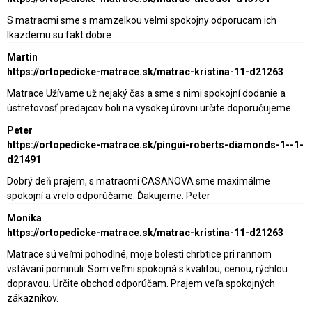
S matracmi sme s mamzelkou velmi spokojny odporucam ich
lkazdemu su fakt dobre…
Martin
https://ortopedicke-matrace.sk/matrac-kristina-11-d21263
Matrace Užívame už nejaký čas a sme s nimi spokojní dodanie a
ústretovosť predajcov boli na vysokej úrovni určite doporučujeme
Peter
https://ortopedicke-matrace.sk/pingui-roberts-diamonds-1--1-
d21491
Dobrý deň prajem, s matracmi CASANOVA sme maximálme
spokojní a vrelo odporúčame. Ďakujeme. Peter
Monika
https://ortopedicke-matrace.sk/matrac-kristina-11-d21263
Matrace sú veľmi pohodlné, moje bolesti chrbtice pri rannom
vstávaní pominuli. Som veľmi spokojná s kvalitou, cenou, rýchlou
dopravou. Určite obchod odporúčam. Prajem veľa spokojných
zákazníkov.