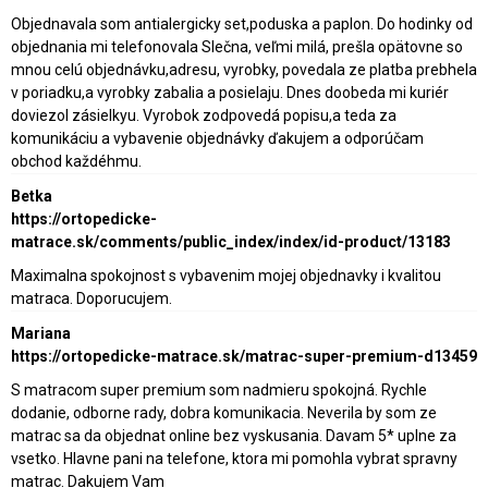
Objednavala som antialergicky set,poduska a paplon. Do hodinky od
objednania mi telefonovala Slečna, veľmi milá, prešla opätovne so
mnou celú objednávku,adresu, vyrobky, povedala ze platba prebhela
v poriadku,a vyrobky zabalia a posielaju. Dnes doobeda mi kuriér
doviezol zásielkyu. Vyrobok zodpovedá popisu,a teda za
komunikáciu a vybavenie objednávky ďakujem a odporúčam
obchod každéhmu.
Betka
https://ortopedicke-
matrace.sk/comments/public_index/index/id-product/13183
Maximalna spokojnost s vybavenim mojej objednavky i kvalitou
matraca. Doporucujem.
Mariana
https://ortopedicke-matrace.sk/matrac-super-premium-d13459
S matracom super premium som nadmieru spokojná. Rychle
dodanie, odborne rady, dobra komunikacia. Neverila by som ze
matrac sa da objednat online bez vyskusania. Davam 5* uplne za
vsetko. Hlavne pani na telefone, ktora mi pomohla vybrat spravny
matrac. Dakujem Vam