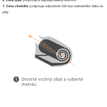
6. Zóna lýtka
: podporuje a zlepšuje ideálny obeh krvi
7. Zóna chodidlá
: podporuje odpočinok nôh bez nadmerného tlaku na
päty