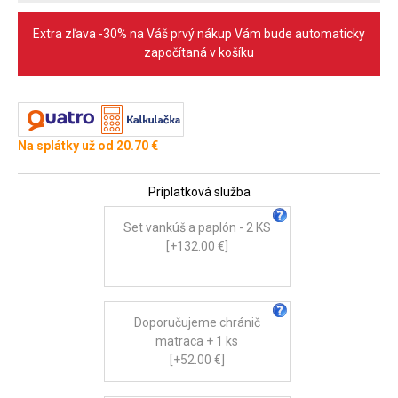
Extra zľava -30% na Váš prvý nákup Vám bude automaticky
započítaná v košíku
Na splátky už od 20.70 €
Príplatková služba
Set vankúš a paplón - 2 KS
[+132.00 €]
Doporučujeme chránič
matraca + 1 ks
[+52.00 €]