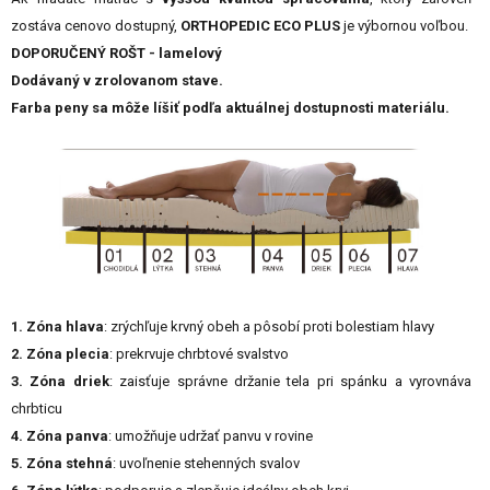
zostáva cenovo dostupný,
ORTHOPEDIC ECO PLUS
je výbornou voľbou.
DOPORUČENÝ ROŠT - lamelový
Dodávaný v zrolovanom stave.
Farba peny sa môže líšiť podľa aktuálnej dostupnosti materiálu.
1. Zóna hlava
: zrýchľuje krvný obeh a pôsobí proti bolestiam hlavy
2. Zóna plecia
: prekrvuje chrbtové svalstvo
3. Zóna driek
: zaisťuje správne držanie tela pri spánku a vyrovnáva
chrbticu
4. Zóna panva
: umožňuje udržať panvu v rovine
5. Zóna stehná
: uvoľnenie stehenných svalov