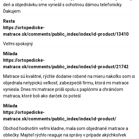
deň a objednávku sme vyriešil s ochotnou dámou telefonicky.
Ďakujem.
Rasta
https://ortopedicke-
matrace.sk/comments/public_index/index/id-product/13410
Veľmi spokojný.
Milada
https://ortopedicke-
matrace.sk/comments/public_index/index/id-product/21742
Matrace sú kvalitné, rýchle dodanie robené na mieru nakoľko som si
objednala netypickú veľkosť, zabezpečili firmu, ktorá mi matrace
vyniesla. Dnes mi matrace prišli spolu s paplónmi a chráničom
matraca, ktoré boli ako darček čo poteší.
Milada
https://ortopedicke-
matrace.sk/comments/public_index/index/id-product/
Obchod hodnotím veľmi kladne, mala som objednané matrace a
obliečky. Majiteľ rýchlo reaguje na správy v prípade akýchkoľvek