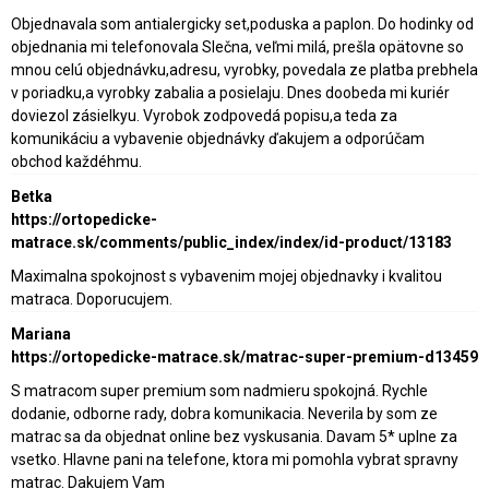
Objednavala som antialergicky set,poduska a paplon. Do hodinky od
objednania mi telefonovala Slečna, veľmi milá, prešla opätovne so
mnou celú objednávku,adresu, vyrobky, povedala ze platba prebhela
v poriadku,a vyrobky zabalia a posielaju. Dnes doobeda mi kuriér
doviezol zásielkyu. Vyrobok zodpovedá popisu,a teda za
komunikáciu a vybavenie objednávky ďakujem a odporúčam
obchod každéhmu.
Betka
https://ortopedicke-
matrace.sk/comments/public_index/index/id-product/13183
Maximalna spokojnost s vybavenim mojej objednavky i kvalitou
matraca. Doporucujem.
Mariana
https://ortopedicke-matrace.sk/matrac-super-premium-d13459
S matracom super premium som nadmieru spokojná. Rychle
dodanie, odborne rady, dobra komunikacia. Neverila by som ze
matrac sa da objednat online bez vyskusania. Davam 5* uplne za
vsetko. Hlavne pani na telefone, ktora mi pomohla vybrat spravny
matrac. Dakujem Vam