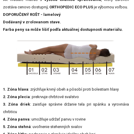
zostáva cenovo dostupný,
ORTHOPEDIC ECO PLUS
je výbornou voľbou.
DOPORUČENÝ ROŠT - lamelový
Dodávaný v zrolovanom stave.
Farba peny sa môže líšiť podľa aktuálnej dostupnosti materiálu.
1. Zóna hlava
: zrýchľuje krvný obeh a pôsobí proti bolestiam hlavy
2. Zóna plecia
: prekrvuje chrbtové svalstvo
3. Zóna driek
: zaisťuje správne držanie tela pri spánku a vyrovnáva
chrbticu
4. Zóna panva
: umožňuje udržať panvu v rovine
5. Zóna stehná
: uvoľnenie stehenných svalov