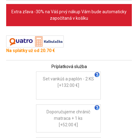
Extra zľava -30% na Váš prvý nákup Vám bude automaticky
započítaná v košíku
Na splátky už od 20.70 €
Príplatková služba
Set vankúš a paplón - 2 KS
[+132.00 €]
Doporučujeme chránič
matraca + 1 ks
[+52.00 €]