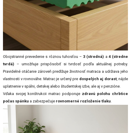
Obojstranné prevedenie s rôznou tuhosťou –
3 (stredná)
a
4 (stredne
tvrdá)
– umožňuje prispôsobiť si tvrdosť podľa aktuálnej potreby.
Pravidelné otáčanie zároveň predlžuje životnosť matraca a udržiava jeho
vlastnosti v rovnováhe. Matrac je určený pre
dospelých aj dorast
, nájde
uplatnenie v spálni, detskej alebo študentskej izbe, ale aj v penzióne.
Vďaka svojej konštrukcii matrac podporuje
zdravú polohu chrbtice
počas spánku
a zabezpečuje
rovnomerné rozloženie tlaku
.