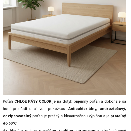
Poťah
CHLOE PÁSY COLOR
je na dotyk príjemný poťah a dokonale sa
hodí pre ľudí s citlivou pokožkou.
Antibakteriálny, antiroztočový,
odzipsovateľný
poťah je prešitý s klimatizačnou výplňou a je
prateľný
do 60°C
Ak hľadáte matrac s
vyššou kvalitou spracovania
, ktorý zároveň