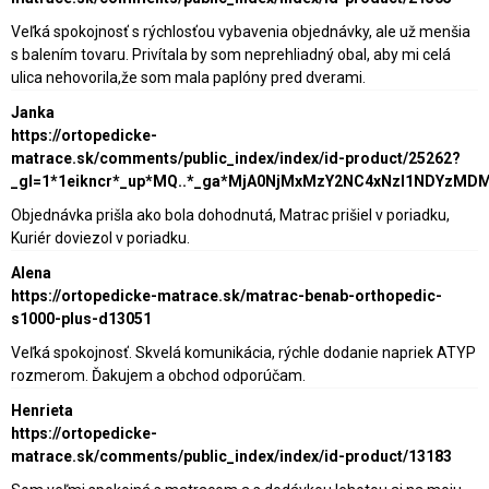
Veľká spokojnosť s rýchlosťou vybavenia objednávky, ale už menšia
s balením tovaru. Privítala by som neprehliadný obal, aby mi celá
ulica nehovorila,že som mala paplóny pred dverami.
Janka
https://ortopedicke-
matrace.sk/comments/public_index/index/id-product/25262?
_gl=1*1eikncr*_up*MQ..*_ga*MjA0NjMxMzY2NC4xNzI1NDY
Objednávka prišla ako bola dohodnutá, Matrac prišiel v poriadku,
Kuriér doviezol v poriadku.
Alena
https://ortopedicke-matrace.sk/matrac-benab-orthopedic-
s1000-plus-d13051
Veľká spokojnosť. Skvelá komunikácia, rýchle dodanie napriek ATYP
rozmerom. Ďakujem a obchod odporúčam.
Henrieta
https://ortopedicke-
matrace.sk/comments/public_index/index/id-product/13183