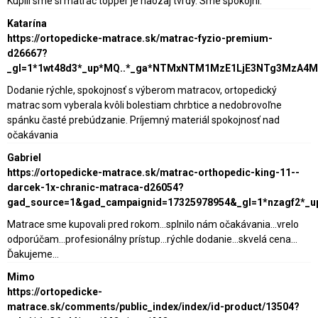
Kupili sme si matrac topper je naozaj tvrdy. Sme spokojni.
Katarína
https://ortopedicke-matrace.sk/matrac-fyzio-premium-
d26667?
_gl=1*1wt48d3*_up*MQ..*_ga*NTMxNTM1MzE1LjE3NTg3MzA4
Dodanie rýchle, spokojnosť s výberom matracov, ortopedický
matrac som vyberala kvôli bolestiam chrbtice a nedobrovoľne
spánku časté prebúdzanie. Príjemný materiál spokojnosť nad
očakávania
Gabriel
https://ortopedicke-matrace.sk/matrac-orthopedic-king-11--
darcek-1x-chranic-matraca-d26054?
gad_source=1&gad_campaignid=17325978954&_gl=1*nzagf2*_
Matrace sme kupovali pred rokom...splnilo nám očakávania...vrelo
odporúčam...profesionálny prístup...rýchle dodanie...skvelá cena...
Ďakujeme...
Mimo
https://ortopedicke-
matrace.sk/comments/public_index/index/id-product/13504?