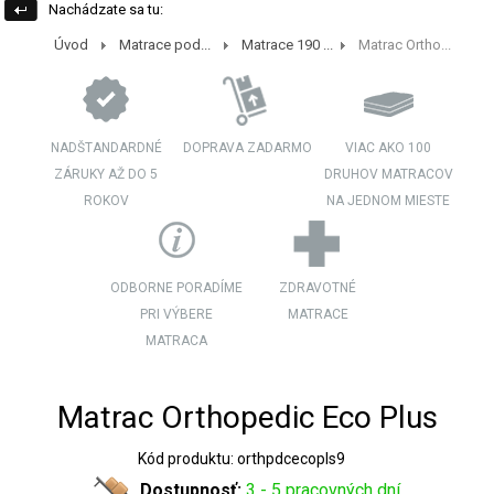
Nachádzate sa tu:
Úvod
Matrace pod...
Matrace 190 ...
Matrac Ortho...
NADŠTANDARDNÉ
DOPRAVA ZADARMO
VIAC AKO 100
ZÁRUKY AŽ DO 5
DRUHOV MATRACOV
ROKOV
NA JEDNOM MIESTE
ODBORNE PORADÍME
ZDRAVOTNÉ
PRI VÝBERE
MATRACE
MATRACA
Matrac Orthopedic Eco Plus
Kód produktu: orthpdcecopls9
Dostupnosť:
3 - 5 pracovných dní