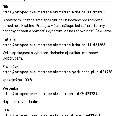
Nikola
https://ortopedicke-matrace.sk/matrac-kristina-11-d21263
S matracmi Kristína sme spokojní, boli kupované pre rodičov. Sú
pohodlné a kvalitné. Predajca v čase nákupu bol veľmi príjemný a
ochotný poradiť a pomôcť s výberom. Za nás spokojnosť. Ďakujeme.
Tatiana
https://ortopedicke-matrace.sk/matrac-kristina-11-d21263
Velka spokojnost s vyberom, dodanim aj kvalitou matracov.
Odporucam.
František
https://ortopedicke-matrace.sk/matrac-york-hard-plus-d21783
spokojný na 100 %
Veronika
https://ortopedicke-matrace.sk/matrac-next-7-d21737
Najlepsie rozhodnutie
Jan
https://ortopedicke-matrace.sk/matrac-theodor-d13751