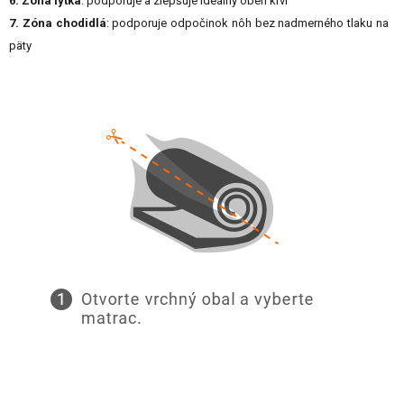
6. Zóna lýtka
: podporuje a zlepšuje ideálny obeh krvi
7. Zóna chodidlá
: podporuje odpočinok nôh bez nadmerného tlaku na
päty