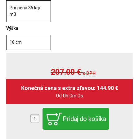
Pur pena 35 kg/
m3
Výška
18 cm
207.00
€
s DPH
0d 0h 0m 0s