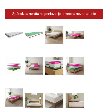
Spánok sa neráta na peniaze, je to vec na nezaplatenie