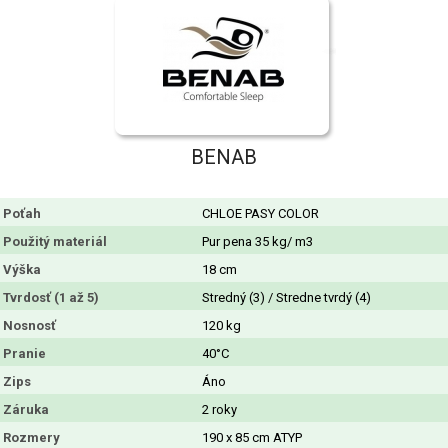
BENAB
Poťah
CHLOE PASY COLOR
Použitý materiál
Pur pena 35 kg/ m3
Výška
18 cm
Tvrdosť (1 až 5)
Stredný (3) / Stredne tvrdý (4)
Nosnosť
120 kg
Pranie
40°C
Zips
Áno
Záruka
2 roky
Rozmery
190 x 85 cm ATYP