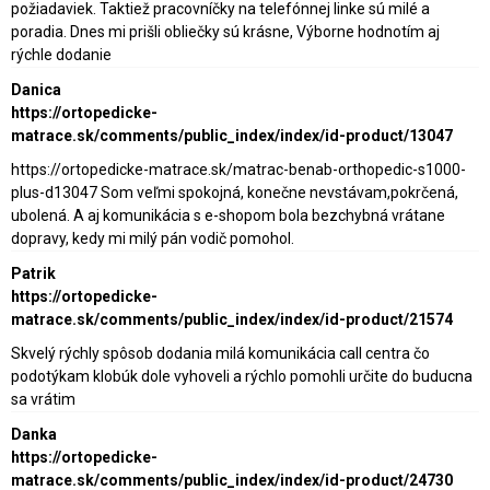
požiadaviek. Taktiež pracovníčky na telefónnej linke sú milé a
poradia. Dnes mi prišli obliečky sú krásne, Výborne hodnotím aj
rýchle dodanie
Danica
https://ortopedicke-
matrace.sk/comments/public_index/index/id-product/13047
https://ortopedicke-matrace.sk/matrac-benab-orthopedic-s1000-
plus-d13047 Som veľmi spokojná, konečne nevstávam,pokrčená,
ubolená. A aj komunikácia s e-shopom bola bezchybná vrátane
dopravy, kedy mi milý pán vodič pomohol.
Patrik
https://ortopedicke-
matrace.sk/comments/public_index/index/id-product/21574
Skvelý rýchly spôsob dodania milá komunikácia call centra čo
podotýkam klobúk dole vyhoveli a rýchlo pomohli určite do buducna
sa vrátim
Danka
https://ortopedicke-
matrace.sk/comments/public_index/index/id-product/24730