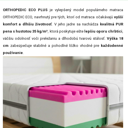
ORTHOPEDIC ECO PLUS
je vylepšený model populárneho matraca
ORTHOPEDIC ECO, navrhnutý pre tých, ktorí od matraca očakávajú
vyšší
komfort a dlhšiu životnosť
. V jeho jadre sa nachádza
kvalitná PUR
pena s hustotou 35 kg/m³
, ktorá poskytuje ešte
lepšiu oporu chrbtici
,
väčšiu odolnosť voči preležaniu a dlhodobú tvarovú stálosť.
Výška 18
cm
zabezpečuje stabilné a pohodlné lôžko vhodné pre
každodenné
používanie
.