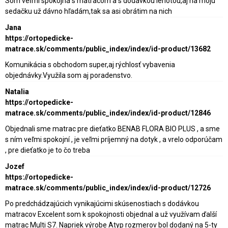
Som veľmi spokojná s matracom a s dodávkou lehotou,aj na moju
sedačku už dávno hľadám,tak sa asi obrátim na nich
Jana
https://ortopedicke-
matrace.sk/comments/public_index/index/id-product/13682
Komunikácia s obchodom super,aj rýchlosť vybavenia
objednávky.Využila som aj poradenstvo.
Natalia
https://ortopedicke-
matrace.sk/comments/public_index/index/id-product/12846
Objednali sme matrac pre dieťatko BENAB FLORA BIO PLUS , a sme
s ním veľmi spokojní , je veľmi príjemný na dotyk , a vrelo odporúčam
, pre dieťatko je to čo treba
Jozef
https://ortopedicke-
matrace.sk/comments/public_index/index/id-product/12726
Po predchádzajúcich vynikajúcimi skúsenostiach s dodávkou
matracov Excelent som k spokojnosti objednal a už využívam ďalší
matrac Multi S7. Napriek výrobe Atyp rozmerov bol dodaný na 5-ty