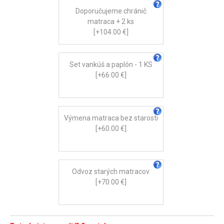
Doporučujeme chránič
matraca + 2 ks
[+104.00 €]
Set vankúš a paplón - 1 KS
[+66.00 €]
Výmena matraca bez starosti
[+60.00 €]
Odvoz starých matracov
[+70.00 €]