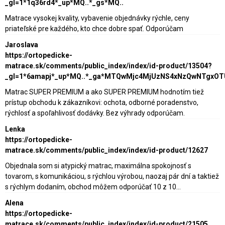
_gl=1*1q36rd4*_up*MQ..*_gs*MQ..
Matrace vysokej kvality, vybavenie objednávky rýchle, ceny
priateľské pre každého, kto chce dobre spať. Odporúčam
Jaroslava
https://ortopedicke-
matrace.sk/comments/public_index/index/id-product/13504?
_gl=1*6amapj*_up*MQ..*_ga*MTQwMjc4MjUzNS4xNzQwNTgxO
Matrac SUPER PREMIUM a ako SUPER PREMIUM hodnotím tiež
prístup obchodu k zákazníkovi: ochota, odborné poradenstvo,
rýchlosť a spoľahlivosť dodávky. Bez výhrady odporúčam.
Lenka
https://ortopedicke-
matrace.sk/comments/public_index/index/id-product/12627
Objednala som si atypický matrac, maximálna spokojnosť s
tovarom, s komunikáciou, s rýchlou výrobou, naozaj pár dní a taktiež
s rýchlym dodaním, obchod môžem odporúčať 10 z 10...
Alena
https://ortopedicke-
matrace.sk/comments/public_index/index/id-product/21505