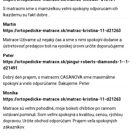
S matracmi sme s mamzelkou velmi spokojny odporucam ich
lkazdemu su fakt dobre…
Martin
https://ortopedicke-matrace.sk/matrac-kristina-11-d21263
Matrace Užívame už nejaký čas a sme s nimi spokojní dodanie a
ústretovosť predajcov boli na vysokej úrovni určite doporučujeme
Peter
https://ortopedicke-matrace.sk/pingui-roberts-diamonds-1--1-
d21491
Dobrý deň prajem, s matracmi CASANOVA sme maximálme
spokojní a vrelo odporúčame. Ďakujeme. Peter
Monika
https://ortopedicke-matrace.sk/matrac-kristina-11-d21263
Matrace sú veľmi pohodlné, moje bolesti chrbtice pri rannom
vstávaní pominuli. Som veľmi spokojná s kvalitou, cenou, rýchlou
dopravou. Určite obchod odporúčam. Prajem veľa spokojných
zákazníkov.