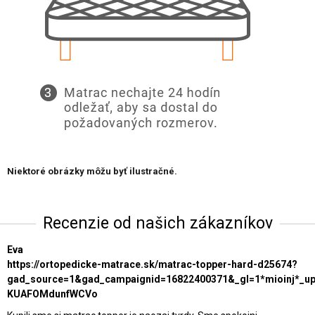
Niektoré obrázky môžu byť ilustračné.
Recenzie od našich zákazníkov
Eva
https://ortopedicke-matrace.sk/matrac-topper-hard-d25674?
gad_source=1&gad_campaignid=16822400371&_gl=1*mioinj*_
KUAFOMdunfWCVo