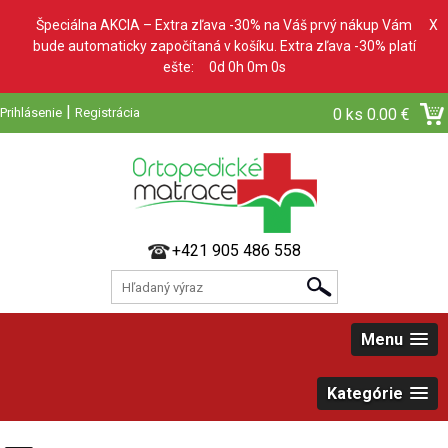
Špeciálna AKCIA – Extra zľava -30% na Váš prvý nákup Vám
X
bude automaticky započítaná v košíku. Extra zľava -30% platí
ešte:
0d 0h 0m 0s
|
Prihlásenie
Registrácia
0 ks
0.00 €
+421 905 486 558
Menu
Kategórie