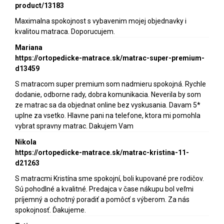
product/13183
Maximalna spokojnost s vybavenim mojej objednavky i
kvalitou matraca. Doporucujem.
Mariana
https://ortopedicke-matrace.sk/matrac-super-premium-
d13459
S matracom super premium som nadmieru spokojná. Rychle
dodanie, odborne rady, dobra komunikacia. Neverila by som
ze matrac sa da objednat online bez vyskusania. Davam 5*
uplne za vsetko. Hlavne pani na telefone, ktora mi pomohla
vybrat spravny matrac. Dakujem Vam
Nikola
https://ortopedicke-matrace.sk/matrac-kristina-11-
d21263
S matracmi Kristína sme spokojní, boli kupované pre rodičov.
Sú pohodlné a kvalitné. Predajca v čase nákupu bol veľmi
príjemný a ochotný poradiť a pomôcť s výberom. Za nás
spokojnosť. Ďakujeme.