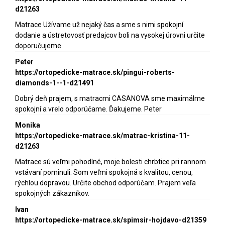
d21263
Matrace Užívame už nejaký čas a sme s nimi spokojní
dodanie a ústretovosť predajcov boli na vysokej úrovni určite
doporučujeme
Peter
https://ortopedicke-matrace.sk/pingui-roberts-
diamonds-1--1-d21491
Dobrý deň prajem, s matracmi CASANOVA sme maximálme
spokojní a vrelo odporúčame. Ďakujeme. Peter
Monika
https://ortopedicke-matrace.sk/matrac-kristina-11-
d21263
Matrace sú veľmi pohodlné, moje bolesti chrbtice pri rannom
vstávaní pominuli. Som veľmi spokojná s kvalitou, cenou,
rýchlou dopravou. Určite obchod odporúčam. Prajem veľa
spokojných zákazníkov.
Ivan
https://ortopedicke-matrace.sk/spimsir-hojdavo-d21359