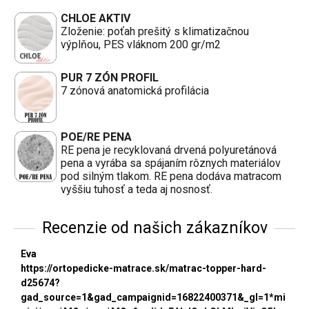
CHLOE AKTIV
Zloženie: poťah prešitý s klimatizačnou
výplňou, PES vláknom 200 gr/m2
PUR 7 ZÓN PROFIL
7 zónová anatomická profilácia
POE/RE PENA
RE pena je recyklovaná drvená polyuretánová
pena a vyrába sa spájaním rôznych materiálov
pod silným tlakom. RE pena dodáva matracom
vyššiu tuhosť a teda aj nosnosť.
Recenzie od našich zákazníkov
Eva
https://ortopedicke-matrace.sk/matrac-topper-hard-
d25674?
gad_source=1&gad_campaignid=16822400371&_gl=1*mi