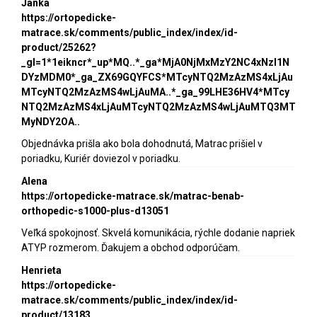
Janka
https://ortopedicke-
matrace.sk/comments/public_index/index/id-
product/25262?
_gl=1*1eikncr*_up*MQ..*_ga*MjA0NjMxMzY2NC4xNzI1N
DYzMDM0*_ga_ZX69GQYFCS*MTcyNTQ2MzAzMS4xLjAu
MTcyNTQ2MzAzMS4wLjAuMA..*_ga_99LHE36HV4*MTcy
NTQ2MzAzMS4xLjAuMTcyNTQ2MzAzMS4wLjAuMTQ3MT
MyNDY2OA..
Objednávka prišla ako bola dohodnutá, Matrac prišiel v
poriadku, Kuriér doviezol v poriadku.
Alena
https://ortopedicke-matrace.sk/matrac-benab-
orthopedic-s1000-plus-d13051
Veľká spokojnosť. Skvelá komunikácia, rýchle dodanie napriek
ATYP rozmerom. Ďakujem a obchod odporúčam.
Henrieta
https://ortopedicke-
matrace.sk/comments/public_index/index/id-
product/13183