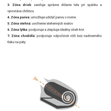
3. Zóna driek
: zaisťuje správne držanie tela pri spánku a
vyrovnáva chrbticu
4. Zóna panva
: umožňuje udržať panvu v rovine
5. Zóna stehná
: uvoľnenie stehenných svalov
6. Zóna lýtka
: podporuje a zlepšuje ideálny obeh krvi
7. Zóna chodidlá
: podporuje odpočinok nôh bez nadmerného
tlaku na päty