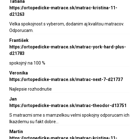
Tatiana
https://ortopedicke-matrace.sk/matrac-kristina-11-
d21263
Velka spokojnost s vyberom, dodanim aj kvalitou matracov.
Odporucam.
František
https://ortopedicke-matrace.sk/matrac-york-hard-plus-
d21783
spokojný na 100 %
Veronika
https://ortopedicke-matrace.sk/matrac-next-7-d21737
Najlepsie rozhodnutie
Jan
https://ortopedicke-matrace.sk/matrac-theodor-d13751
S matracmi sme s mamzelkou velmi spokojny odporucam ich
lkazdemu su fakt dobre…
Martin
https://ortopedicke-matrace.sk/matrac-kristina-11-