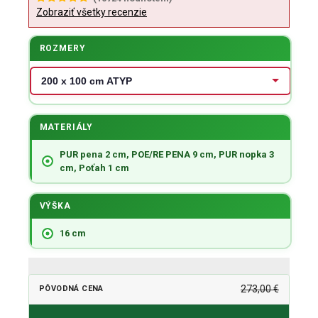
Zobraziť všetky recenzie
ROZMERY
MATERIÁLY
PUR pena 2 cm, POE/RE PENA 9 cm, PUR nopka 3
cm, Poťah 1 cm
VÝŠKA
16 cm
273,00 €
PÔVODNÁ CENA