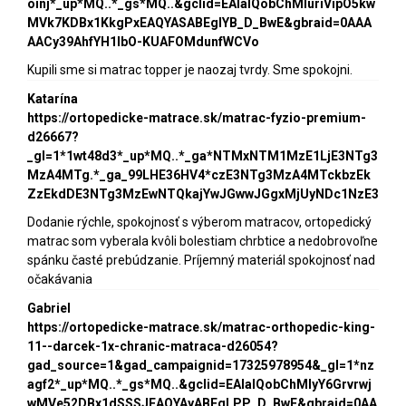
oinj*_up*MQ..*_gs*MQ..&gclid=EAIaIQobChMIuriVipO5kw
MVk7KDBx1KkgPxEAQYASABEgIYB_D_BwE&gbraid=0AAA
AACy39AhfYH1lbO-KUAFOMdunfWCVo
Kupili sme si matrac topper je naozaj tvrdy. Sme spokojni.
Katarína
https://ortopedicke-matrace.sk/matrac-fyzio-premium-
d26667?
_gl=1*1wt48d3*_up*MQ..*_ga*NTMxNTM1MzE1LjE3NTg3
MzA4MTg.*_ga_99LHE36HV4*czE3NTg3MzA4MTckbzEk
ZzEkdDE3NTg3MzEwNTQkajYwJGwwJGgxMjUyNDc1NzE3
Dodanie rýchle, spokojnosť s výberom matracov, ortopedický
matrac som vyberala kvôli bolestiam chrbtice a nedobrovoľne
spánku časté prebúdzanie. Príjemný materiál spokojnosť nad
očakávania
Gabriel
https://ortopedicke-matrace.sk/matrac-orthopedic-king-
11--darcek-1x-chranic-matraca-d26054?
gad_source=1&gad_campaignid=17325978954&_gl=1*nz
agf2*_up*MQ..*_gs*MQ..&gclid=EAIaIQobChMIyY6Grvrwj
wMVe52DBx1dSSSJEAQYAyABEgLPP_D_BwE&gbraid=0AA