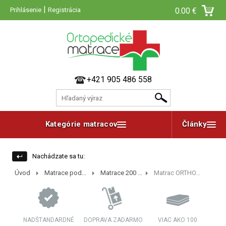
|
Prihlásenie
Registrácia
0.00 €
+421 905 486 558
Kategórie matracov
Články
Nachádzate sa tu:
Úvod
Matrace pod...
Matrace 200 ...
Matrac ORTHO...
NADŠTANDARDNÉ
DOPRAVA ZADARMO
VIAC AKO 100