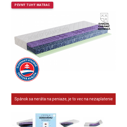
PEVNÝ TUHÝ MATRAC
Spánok sa neráta na peniaze, je to vec na nezaplatenie