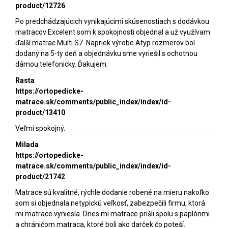
product/12726
Po predchádzajúcich vynikajúcimi skúsenostiach s dodávkou
matracov Excelent som k spokojnosti objednal a už využívam
ďalší matrac Multi S7. Napriek výrobe Atyp rozmerov bol
dodaný na 5-ty deň a objednávku sme vyriešil s ochotnou
dámou telefonicky. Ďakujem.
Rasta
https://ortopedicke-
matrace.sk/comments/public_index/index/id-
product/13410
Veľmi spokojný.
Milada
https://ortopedicke-
matrace.sk/comments/public_index/index/id-
product/21742
Matrace sú kvalitné, rýchle dodanie robené na mieru nakoľko
som si objednala netypickú veľkosť, zabezpečili firmu, ktorá
mi matrace vyniesla. Dnes mi matrace prišli spolu s paplónmi
a chráničom matraca, ktoré boli ako darček čo poteší.