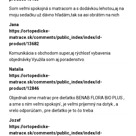
Som veľmi spokojná s matracom a s dodávkou lehotou,aj na
moju sedačku už dávno hľadám,tak sa asi obrátim na nich
Jana
https://ortopedicke-
matrace.sk/comments/public_index/index/id-
product/13682
Komunikácia s obchodom super,aj rýchlosť vybavenia
objednávky.Využila som aj poradenstvo.
Natalia
https://ortopedicke-
matrace.sk/comments/public_index/index/id-
product/12846
Objednali sme matrac pre dieťatko BENAB FLORA BIO PLUS ,
a sme s ním veľmi spokojní , je veľmi príjemný na dotyk , a
vrelo odporúčam , pre dieťatko je to čo treba
Jozef
https://ortopedicke-
matrace.sk/comments/public_index/index/id-