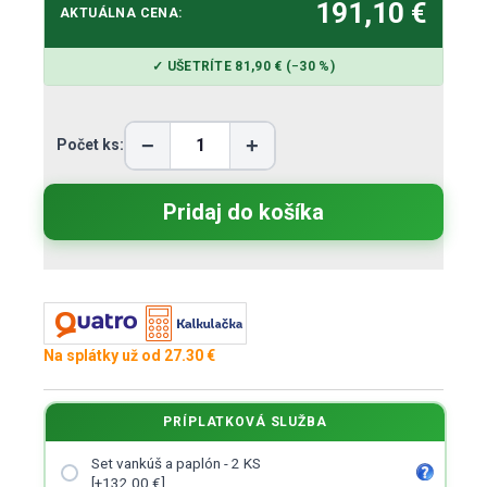
191,10 €
AKTUÁLNA CENA:
✓ UŠETRÍTE 81,90 € (−30 %)
−
+
Počet ks:
Na splátky už od 27.30 €
PRÍPLATKOVÁ SLUŽBA
Set vankúš a paplón - 2 KS
[+132.00 €]