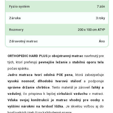
Fyzio systém
7 zón
Záruka
3 roky
Rozmery
200 x 100 cm ATYP
Zdravotný matrac
Áno
ORTHOPEDIC HARD PLUS
je
obojstranný matrac
navrhnutý pre
tých, ktorí preferujú
pevnejšie ležanie
a
stabilnú oporu tela
počas spánku.
Jadro matraca tvorí odolná POE pena
, ktorá zabezpečuje
vysokú nosnosť
,
dlhodobú tvarovú stálosť
a podporuje
správne držanie chrbtice
. Tento materiál je zároveň
ľahký a
vzdušný
, čo prispieva k lepšej
cirkulácii vzduchu
v matraci.
Vďaka svojej konštrukcii je matrac vhodný pre osoby s
vyššími nárokmi na tvrdosť lôžka.
Je skvelou voľbou aj do
hosťovských izieb či na každodenné spanie.