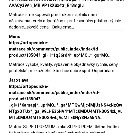
AAACy39Ah_MRiVP1kXux4tr_Rr8mgIu
Matrace sme kupovali pred rokom...splnilo nám
očakávania...vrelo odporúčam...profesionálny prístup...rýchle
dodanie...skvelá cena... Ďakujeme...
Mimo
https://ortopedicke-
matrace.sk/comments/public_index/index/id-
product/13504?_gl=1*1q36rd4*_up*MQ..*_gs*MQ..
Matrace vysokej kvality, vybavenie objednávky rýchle, ceny
priateľské pre každého, kto chce dobre spať. Odporúčam
Jaroslava
https://ortopedicke-
matrace.sk/comments/public_index/index/id-
product/13504?
_gl=1*6amapj*_up*MQ..*_ga*MTQwMjc4MjUzNS4xNzQw
NTgxOTUx*_ga_99LHE36HV4*MTc0MDU4MTk0OS4xLjAu
MTc0MDU4MTk0OS4wLjAuMTE0NjY3NzA5NA..
Matrac SUPER PREMIUM a ako SUPER PREMIUM hodnotím
tiež prístup obchodu k zákazníkovi: ochota, odborné