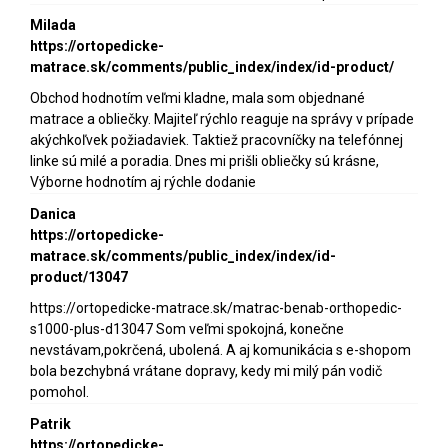
Milada
https://ortopedicke-
matrace.sk/comments/public_index/index/id-product/
Obchod hodnotím veľmi kladne, mala som objednané
matrace a obliečky. Majiteľ rýchlo reaguje na správy v prípade
akýchkoľvek požiadaviek. Taktiež pracovníčky na telefónnej
linke sú milé a poradia. Dnes mi prišli obliečky sú krásne,
Výborne hodnotím aj rýchle dodanie
Danica
https://ortopedicke-
matrace.sk/comments/public_index/index/id-
product/13047
https://ortopedicke-matrace.sk/matrac-benab-orthopedic-
s1000-plus-d13047 Som veľmi spokojná, konečne
nevstávam,pokrčená, ubolená. A aj komunikácia s e-shopom
bola bezchybná vrátane dopravy, kedy mi milý pán vodič
pomohol.
Patrik
https://ortopedicke-