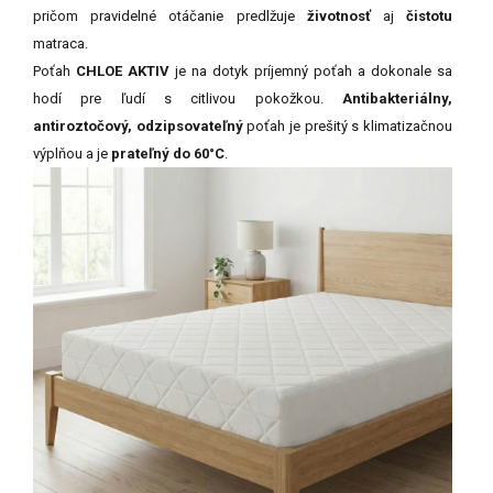
pričom pravidelné otáčanie predlžuje
životnosť
aj
čistotu
matraca.
Poťah
CHLOE AKTIV
je na dotyk príjemný poťah a dokonale sa
hodí pre ľudí s citlivou pokožkou.
Antibakteriálny,
antiroztočový, odzipsovateľný
poťah je prešitý s klimatizačnou
výplňou a je
prateľný do 60°C
.