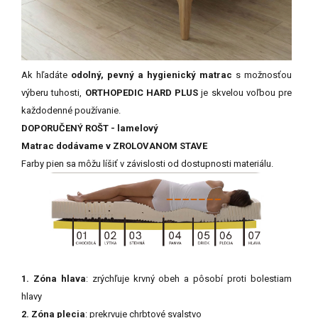
Ak hľadáte
odolný, pevný a hygienický matrac
s možnosťou
výberu tuhosti,
ORTHOPEDIC HARD PLUS
je skvelou voľbou pre
každodenné používanie.
DOPORUČENÝ ROŠT - lamelový
Matrac dodávame v ZROLOVANOM STAVE
Farby
pien
sa
môžu
líšiť
v
závislosti
od
dostupnosti
materiálu.
1. Zóna hlava
: zrýchľuje krvný obeh a pôsobí proti bolestiam
hlavy
2. Zóna plecia
: prekrvuje chrbtové svalstvo