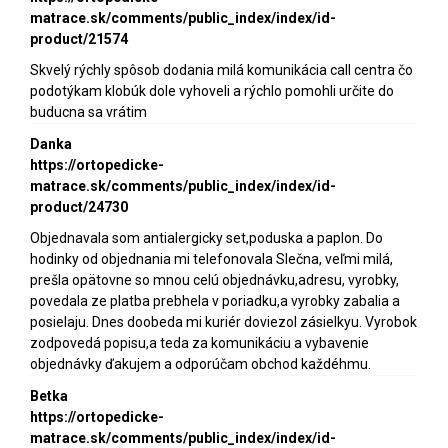
matrace.sk/comments/public_index/index/id-
product/21574
Skvelý rýchly spôsob dodania milá komunikácia call centra čo
podotýkam klobúk dole vyhoveli a rýchlo pomohli určite do
buducna sa vrátim
Danka
https://ortopedicke-
matrace.sk/comments/public_index/index/id-
product/24730
Objednavala som antialergicky set,poduska a paplon. Do
hodinky od objednania mi telefonovala Slečna, veľmi milá,
prešla opätovne so mnou celú objednávku,adresu, vyrobky,
povedala ze platba prebhela v poriadku,a vyrobky zabalia a
posielaju. Dnes doobeda mi kuriér doviezol zásielkyu. Vyrobok
zodpovedá popisu,a teda za komunikáciu a vybavenie
objednávky ďakujem a odporúčam obchod každéhmu.
Betka
https://ortopedicke-
matrace.sk/comments/public_index/index/id-