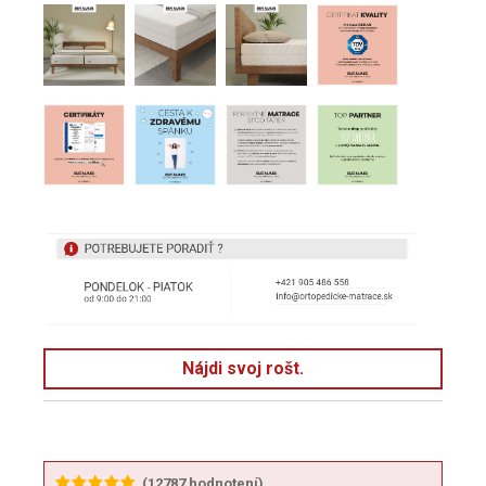
Nájdi svoj rošt.
(
12787
hodnotení)