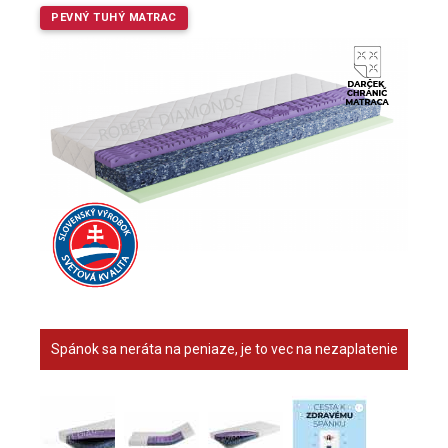
PEVNÝ TUHÝ MATRAC
Spánok sa neráta na peniaze, je to vec na nezaplatenie