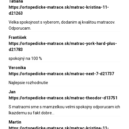
Tatiana
https://ortopedicke-matrace.sk/matrac-kristina-11-
d21263
Velka spokojnost s vyberom, dodanim aj kvalitou matracov.
Odporucam.
František
https://ortopedicke-matrace.sk/matrac-york-hard-plus-
d21783
spokojný na 100 %
Veronika
https://ortopedicke-matrace.sk/matrac-next-7-d21737
Najlepsie rozhodnutie
Jan
https://ortopedicke-matrace.sk/matrac-theodor-d13751
S matracmi sme s mamzelkou velmi spokojny odporucam ich
lkazdemu su fakt dobre…
Martin
https://ortopedicke-matrace.sk/matrac-kristina-11-