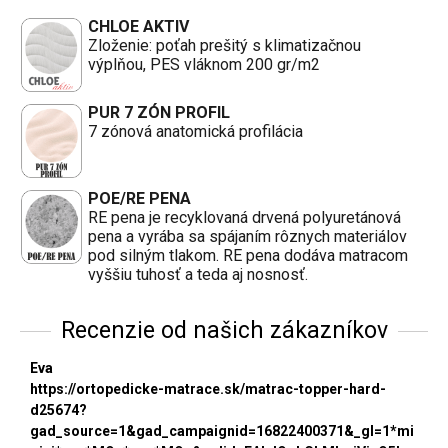
CHLOE AKTIV
Zloženie: poťah prešitý s klimatizačnou
výplňou, PES vláknom 200 gr/m2
PUR 7 ZÓN PROFIL
7 zónová anatomická profilácia
POE/RE PENA
RE pena je recyklovaná drvená polyuretánová
pena a vyrába sa spájaním rôznych materiálov
pod silným tlakom. RE pena dodáva matracom
vyššiu tuhosť a teda aj nosnosť.
Recenzie od našich zákazníkov
Eva
https://ortopedicke-matrace.sk/matrac-topper-hard-
d25674?
gad_source=1&gad_campaignid=16822400371&_gl=1*mi