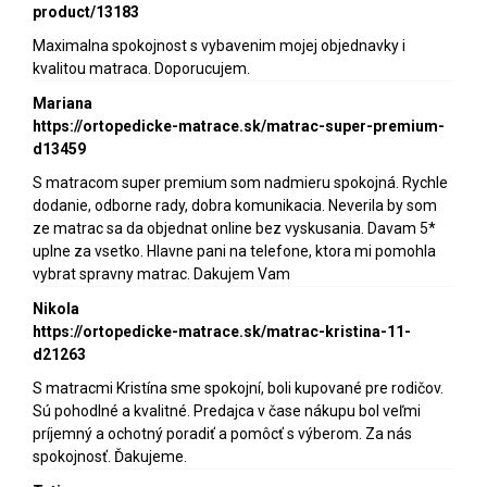
product/13183
Maximalna spokojnost s vybavenim mojej objednavky i
kvalitou matraca. Doporucujem.
Mariana
https://ortopedicke-matrace.sk/matrac-super-premium-
d13459
S matracom super premium som nadmieru spokojná. Rychle
dodanie, odborne rady, dobra komunikacia. Neverila by som
ze matrac sa da objednat online bez vyskusania. Davam 5*
uplne za vsetko. Hlavne pani na telefone, ktora mi pomohla
vybrat spravny matrac. Dakujem Vam
Nikola
https://ortopedicke-matrace.sk/matrac-kristina-11-
d21263
S matracmi Kristína sme spokojní, boli kupované pre rodičov.
Sú pohodlné a kvalitné. Predajca v čase nákupu bol veľmi
príjemný a ochotný poradiť a pomôcť s výberom. Za nás
spokojnosť. Ďakujeme.