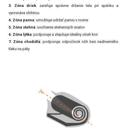
3. Zóna driek
: zaisťuje správne držanie tela pri spánku a
vyrovnáva chrbticu
4. Zóna panva
: umožňuje udržať panvu v rovine
5. Zóna stehná
: uvoľnenie stehenných svalov
6. Zóna lýtka
: podporuje a zlepšuje ideálny obeh krvi
7. Zóna chodidlá
: podporuje odpočinok nôh bez nadmerného
tlaku na päty