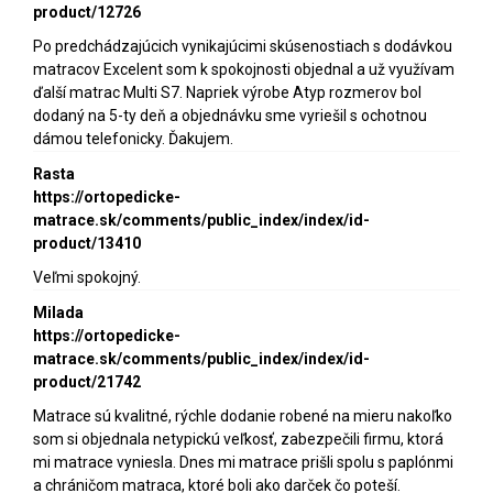
product/12726
Po predchádzajúcich vynikajúcimi skúsenostiach s dodávkou
matracov Excelent som k spokojnosti objednal a už využívam
ďalší matrac Multi S7. Napriek výrobe Atyp rozmerov bol
dodaný na 5-ty deň a objednávku sme vyriešil s ochotnou
dámou telefonicky. Ďakujem.
Rasta
https://ortopedicke-
matrace.sk/comments/public_index/index/id-
product/13410
Veľmi spokojný.
Milada
https://ortopedicke-
matrace.sk/comments/public_index/index/id-
product/21742
Matrace sú kvalitné, rýchle dodanie robené na mieru nakoľko
som si objednala netypickú veľkosť, zabezpečili firmu, ktorá
mi matrace vyniesla. Dnes mi matrace prišli spolu s paplónmi
a chráničom matraca, ktoré boli ako darček čo poteší.