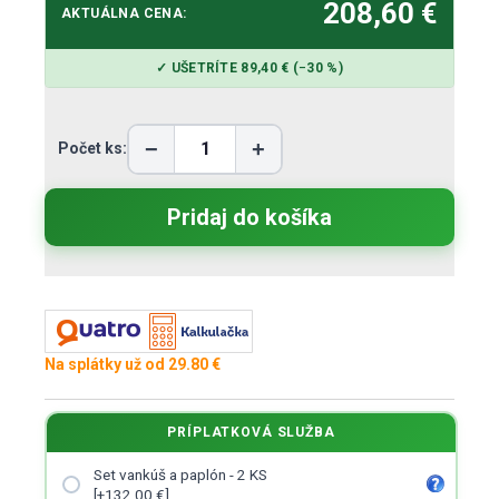
208,60 €
AKTUÁLNA CENA:
✓ UŠETRÍTE 89,40 € (−30 %)
−
+
Počet ks:
Na splátky už od 29.80 €
PRÍPLATKOVÁ SLUŽBA
Set vankúš a paplón - 2 KS
[+132.00 €]