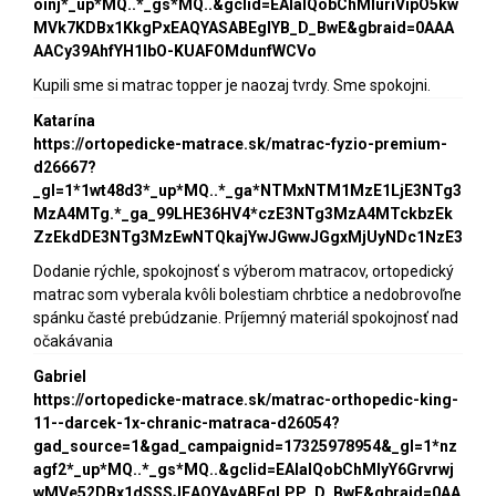
oinj*_up*MQ..*_gs*MQ..&gclid=EAIaIQobChMIuriVipO5kw
MVk7KDBx1KkgPxEAQYASABEgIYB_D_BwE&gbraid=0AAA
AACy39AhfYH1lbO-KUAFOMdunfWCVo
Kupili sme si matrac topper je naozaj tvrdy. Sme spokojni.
Katarína
https://ortopedicke-matrace.sk/matrac-fyzio-premium-
d26667?
_gl=1*1wt48d3*_up*MQ..*_ga*NTMxNTM1MzE1LjE3NTg3
MzA4MTg.*_ga_99LHE36HV4*czE3NTg3MzA4MTckbzEk
ZzEkdDE3NTg3MzEwNTQkajYwJGwwJGgxMjUyNDc1NzE3
Dodanie rýchle, spokojnosť s výberom matracov, ortopedický
matrac som vyberala kvôli bolestiam chrbtice a nedobrovoľne
spánku časté prebúdzanie. Príjemný materiál spokojnosť nad
očakávania
Gabriel
https://ortopedicke-matrace.sk/matrac-orthopedic-king-
11--darcek-1x-chranic-matraca-d26054?
gad_source=1&gad_campaignid=17325978954&_gl=1*nz
agf2*_up*MQ..*_gs*MQ..&gclid=EAIaIQobChMIyY6Grvrwj
wMVe52DBx1dSSSJEAQYAyABEgLPP_D_BwE&gbraid=0AA