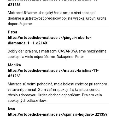
d21263
Matrace Užívame už nejaký čas a sme s nimi spokojní
dodanie a ústretovosť predajcov boli na vysokej úrovni určite
doporučujeme
Peter
https://ortopedicke-matrace.sk/pingui-roberts-
diamonds-1--1-d21491
Dobrý deň prajem, s matracmi CASANOVA sme maximálme
spokojní a vrelo odporúčame. Ďakujeme. Peter
Monika
https://ortopedicke-matrace.sk/matrac-kristina-11-
d21263
Matrace sú veľmi pohodlné, moje bolesti chrbtice pri rannom
vstávaní pominuli. Som veľmi spokojná s kvalitou, cenou,
rýchlou dopravou. Určite obchod odporúčam. Prajem veľa
spokojných zákazníkov.
Ivan
https://ortopedicke-matrace.sk/spimsir-hojdavo-d21359