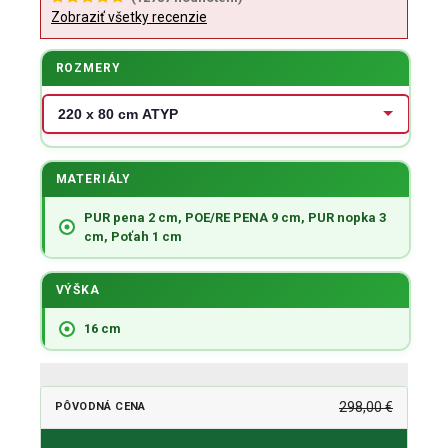
Zobraziť všetky recenzie
ROZMERY
MATERIÁLY
PUR pena 2 cm, POE/RE PENA 9 cm, PUR nopka 3
cm, Poťah 1 cm
VÝŠKA
16 cm
298,00 €
PÔVODNÁ CENA