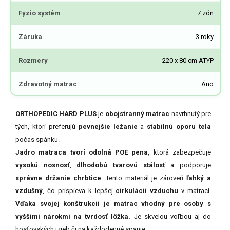
Fyzio systém
7 zón
Záruka
3 roky
Rozmery
220 x 80 cm ATYP
Zdravotný matrac
Áno
ORTHOPEDIC HARD PLUS
je
obojstranný matrac
navrhnutý pre
tých, ktorí preferujú
pevnejšie ležanie
a
stabilnú oporu tela
počas spánku.
Jadro matraca tvorí odolná POE pena
, ktorá zabezpečuje
vysokú nosnosť
,
dlhodobú tvarovú stálosť
a podporuje
správne držanie chrbtice
. Tento materiál je zároveň
ľahký a
vzdušný
, čo prispieva k lepšej
cirkulácii vzduchu
v matraci.
Vďaka svojej konštrukcii je matrac vhodný pre osoby s
vyššími nárokmi na tvrdosť lôžka.
Je skvelou voľbou aj do
hosťovských izieb či na každodenné spanie.