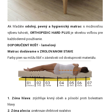
Ak hľadáte
odolný, pevný a hygienický matrac
s možnosťou
výberu tuhosti,
ORTHOPEDIC HARD PLUS
je skvelou voľbou pre
každodenné používanie.
DOPORUČENÝ ROŠT - lamelový
Matrac dodávame v ZROLOVANOM STAVE
Farby
pien
sa
môžu
líšiť
v
závislosti
od
dostupnosti
materiálu.
1. Zóna hlava
: zrýchľuje krvný obeh a pôsobí proti bolestiam
hlavy
2. Zóna plecia
: prekrvuje chrbtové svalstvo