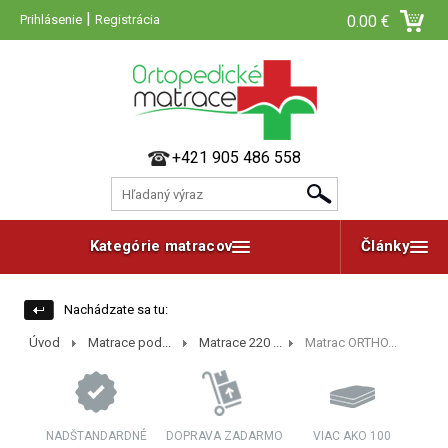
|
Prihlásenie
Registrácia
0.00 €
+421 905 486 558
Kategórie matracov
Články
Nachádzate sa tu:
Úvod
Matrace pod...
Matrace 220 ...
Matrac ORTHO...
NADŠTANDARDNÉ
DOPRAVA ZADARMO
VIAC AKO 100