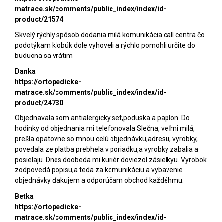
matrace.sk/comments/public_index/index/id-
product/21574
Skvelý rýchly spôsob dodania milá komunikácia call centra čo
podotýkam klobúk dole vyhoveli a rýchlo pomohli určite do
buducna sa vrátim
Danka
https://ortopedicke-
matrace.sk/comments/public_index/index/id-
product/24730
Objednavala som antialergicky set,poduska a paplon. Do
hodinky od objednania mi telefonovala Slečna, veľmi milá,
prešla opätovne so mnou celú objednávku,adresu, vyrobky,
povedala ze platba prebhela v poriadku,a vyrobky zabalia a
posielaju. Dnes doobeda mi kuriér doviezol zásielkyu. Vyrobok
zodpovedá popisu,a teda za komunikáciu a vybavenie
objednávky ďakujem a odporúčam obchod každéhmu.
Betka
https://ortopedicke-
matrace.sk/comments/public_index/index/id-