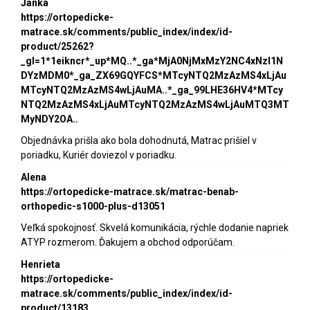
Janka
https://ortopedicke-
matrace.sk/comments/public_index/index/id-
product/25262?
_gl=1*1eikncr*_up*MQ..*_ga*MjA0NjMxMzY2NC4xNzI1N
DYzMDM0*_ga_ZX69GQYFCS*MTcyNTQ2MzAzMS4xLjAu
MTcyNTQ2MzAzMS4wLjAuMA..*_ga_99LHE36HV4*MTcy
NTQ2MzAzMS4xLjAuMTcyNTQ2MzAzMS4wLjAuMTQ3MT
MyNDY2OA..
Objednávka prišla ako bola dohodnutá, Matrac prišiel v
poriadku, Kuriér doviezol v poriadku.
Alena
https://ortopedicke-matrace.sk/matrac-benab-
orthopedic-s1000-plus-d13051
Veľká spokojnosť. Skvelá komunikácia, rýchle dodanie napriek
ATYP rozmerom. Ďakujem a obchod odporúčam.
Henrieta
https://ortopedicke-
matrace.sk/comments/public_index/index/id-
product/13183