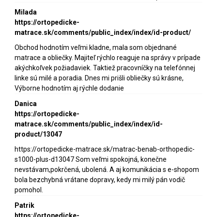
Milada
https://ortopedicke-
matrace.sk/comments/public_index/index/id-product/
Obchod hodnotím veľmi kladne, mala som objednané
matrace a obliečky. Majiteľ rýchlo reaguje na správy v prípade
akýchkoľvek požiadaviek. Taktiež pracovníčky na telefónnej
linke sú milé a poradia. Dnes mi prišli obliečky sú krásne,
Výborne hodnotím aj rýchle dodanie
Danica
https://ortopedicke-
matrace.sk/comments/public_index/index/id-
product/13047
https://ortopedicke-matrace.sk/matrac-benab-orthopedic-
s1000-plus-d13047 Som veľmi spokojná, konečne
nevstávam,pokrčená, ubolená. A aj komunikácia s e-shopom
bola bezchybná vrátane dopravy, kedy mi milý pán vodič
pomohol.
Patrik
https://ortopedicke-