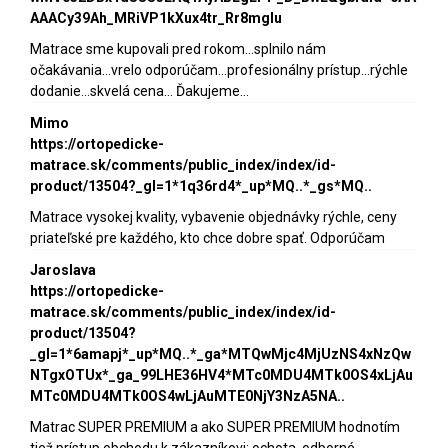
AAACy39Ah_MRiVP1kXux4tr_Rr8mgIu
Matrace sme kupovali pred rokom...splnilo nám
očakávania...vrelo odporúčam...profesionálny prístup...rýchle
dodanie...skvelá cena... Ďakujeme...
Mimo
https://ortopedicke-
matrace.sk/comments/public_index/index/id-
product/13504?_gl=1*1q36rd4*_up*MQ..*_gs*MQ..
Matrace vysokej kvality, vybavenie objednávky rýchle, ceny
priateľské pre každého, kto chce dobre spať. Odporúčam
Jaroslava
https://ortopedicke-
matrace.sk/comments/public_index/index/id-
product/13504?
_gl=1*6amapj*_up*MQ..*_ga*MTQwMjc4MjUzNS4xNzQw
NTgxOTUx*_ga_99LHE36HV4*MTc0MDU4MTk0OS4xLjAu
MTc0MDU4MTk0OS4wLjAuMTE0NjY3NzA5NA..
Matrac SUPER PREMIUM a ako SUPER PREMIUM hodnotím
tiež prístup obchodu k zákazníkovi: ochota, odborné