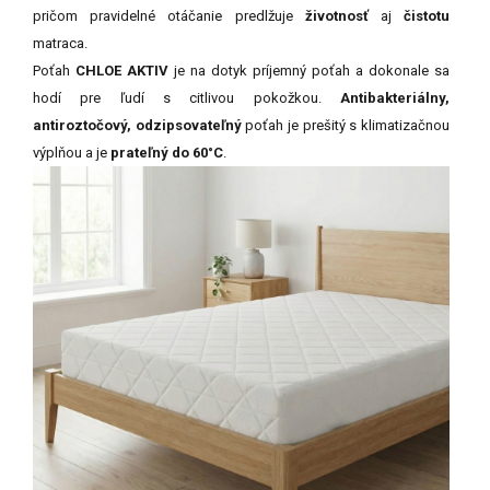
pričom pravidelné otáčanie predlžuje
životnosť
aj
čistotu
matraca.
Poťah
CHLOE AKTIV
je na dotyk príjemný poťah a dokonale sa
hodí pre ľudí s citlivou pokožkou.
Antibakteriálny,
antiroztočový, odzipsovateľný
poťah je prešitý s klimatizačnou
výplňou a je
prateľný do 60°C
.