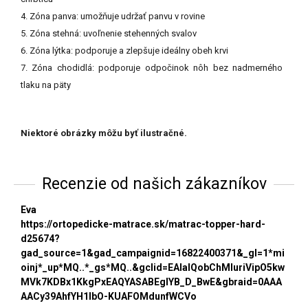
4. Zóna panva: umožňuje udržať panvu v rovine
5. Zóna stehná: uvoľnenie stehenných svalov
6. Zóna lýtka: podporuje a zlepšuje ideálny obeh krvi
7. Zóna chodidlá: podporuje odpočinok nôh bez nadmerného
tlaku na päty
Niektoré obrázky môžu byť ilustračné.
Recenzie od našich zákazníkov
Eva
https://ortopedicke-matrace.sk/matrac-topper-hard-
d25674?
gad_source=1&gad_campaignid=16822400371&_gl=1*mi
oinj*_up*MQ..*_gs*MQ..&gclid=EAIaIQobChMIuriVipO5kw
MVk7KDBx1KkgPxEAQYASABEgIYB_D_BwE&gbraid=0AAA
AACy39AhfYH1lbO-KUAFOMdunfWCVo