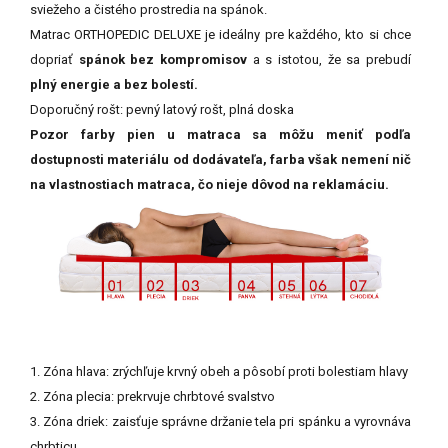
sviežeho a čistého prostredia na spánok.
Matrac ORTHOPEDIC DELUXE je ideálny pre každého, kto si chce
dopriať
spánok bez kompromisov
a s istotou, že sa prebudí
plný energie a bez bolestí.
Doporučný rošt: pevný latový rošt, plná doska
Pozor farby pien u matraca sa môžu meniť podľa
dostupnosti materiálu od dodávateľa, farba však nemení nič
na vlastnostiach matraca, čo nieje dôvod na reklamáciu.
1. Zóna hlava: zrýchľuje krvný obeh a pôsobí proti bolestiam hlavy
2. Zóna plecia: prekrvuje chrbtové svalstvo
3. Zóna driek: zaisťuje správne držanie tela pri spánku a vyrovnáva
chrbticu