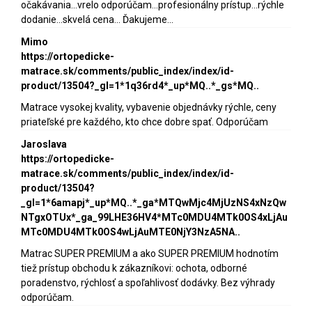
očakávania...vrelo odporúčam...profesionálny prístup...rýchle
dodanie...skvelá cena... Ďakujeme...
Mimo
https://ortopedicke-
matrace.sk/comments/public_index/index/id-
product/13504?_gl=1*1q36rd4*_up*MQ..*_gs*MQ..
Matrace vysokej kvality, vybavenie objednávky rýchle, ceny
priateľské pre každého, kto chce dobre spať. Odporúčam
Jaroslava
https://ortopedicke-
matrace.sk/comments/public_index/index/id-
product/13504?
_gl=1*6amapj*_up*MQ..*_ga*MTQwMjc4MjUzNS4xNzQw
NTgxOTUx*_ga_99LHE36HV4*MTc0MDU4MTk0OS4xLjAu
MTc0MDU4MTk0OS4wLjAuMTE0NjY3NzA5NA..
Matrac SUPER PREMIUM a ako SUPER PREMIUM hodnotím
tiež prístup obchodu k zákazníkovi: ochota, odborné
poradenstvo, rýchlosť a spoľahlivosť dodávky. Bez výhrady
odporúčam.