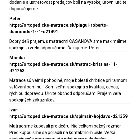
dodanie a ústretovosť predajcov boli na vysokej úrovni určite
doporučujeme
Peter
https://ortopedicke-matrace.sk/pingui-roberts-
diamonds-1--1-d21491
Dobrý deň prajem, s matracmi CASANOVA sme maximálme
spokojní a vrelo odporúčame. Ďakujeme. Peter
Monika
https://ortopedicke-matrace.sk/matrac-kristina-11-
d21263
Matrace sú veľmi pohodlné, moje bolesti chrbtice pri rannom
vstávaní pominuli. Som veľmi spokojná s kvalitou, cenou,
rýchlou dopravou. Určite obchod odporúčam. Prajem veľa
spokojných zákazníkov.
Ivan
https://ortopedicke-matrace.sk/spimsir-hojdavo-d21359
Matrac sme kupovali pre dcéru. Nie celkom bežný rozmer.
Pred kúpou sme sa poradili na kontaktnom čísle. Veľká
spokojnosť s matracom aj s prístupom a dodaním.