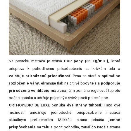
kg/m
)
Na povrchu matraca je vrstva
PUR peny (35
,
ktorá
3
prispieva k pohodlnému prispôsobeniu sa krivkám tela a
zaisťuje prirodzenú priedušnosť.
Pena sa stará o
optimálne
rozloženie váhy,
eliminuje tlak na citlivé body tela a
podporuje
prirodzenú ventiláciu matraca,
čím pomáha regulovať teplotu
počas spánku a udržuje príjemný a svieži pocit po celú noc.
ORTHOPEDIC DE LUXE ponúka dve strany tuhosti.
Tieto dve
možnosti umožňujú jednoduché prispôsobenie matraca
aktuálnym preferenciám. Mäkkšia strana prináša
jemné
prispôsobenie sa telu
a pocit pohodlia, zatiaľ čo tvrdšia strana