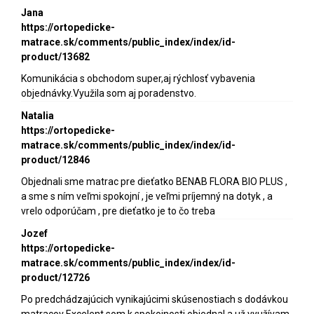
Jana
https://ortopedicke-
matrace.sk/comments/public_index/index/id-
product/13682
Komunikácia s obchodom super,aj rýchlosť vybavenia
objednávky.Využila som aj poradenstvo.
Natalia
https://ortopedicke-
matrace.sk/comments/public_index/index/id-
product/12846
Objednali sme matrac pre dieťatko BENAB FLORA BIO PLUS ,
a sme s ním veľmi spokojní , je veľmi príjemný na dotyk , a
vrelo odporúčam , pre dieťatko je to čo treba
Jozef
https://ortopedicke-
matrace.sk/comments/public_index/index/id-
product/12726
Po predchádzajúcich vynikajúcimi skúsenostiach s dodávkou
matracov Excelent som k spokojnosti objednal a už využívam