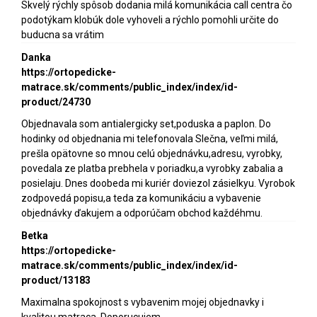
Skvelý rýchly spôsob dodania milá komunikácia call centra čo
podotýkam klobúk dole vyhoveli a rýchlo pomohli určite do
buducna sa vrátim
Danka
https://ortopedicke-
matrace.sk/comments/public_index/index/id-
product/24730
Objednavala som antialergicky set,poduska a paplon. Do
hodinky od objednania mi telefonovala Slečna, veľmi milá,
prešla opätovne so mnou celú objednávku,adresu, vyrobky,
povedala ze platba prebhela v poriadku,a vyrobky zabalia a
posielaju. Dnes doobeda mi kuriér doviezol zásielkyu. Vyrobok
zodpovedá popisu,a teda za komunikáciu a vybavenie
objednávky ďakujem a odporúčam obchod každéhmu.
Betka
https://ortopedicke-
matrace.sk/comments/public_index/index/id-
product/13183
Maximalna spokojnost s vybavenim mojej objednavky i
kvalitou matraca. Doporucujem.