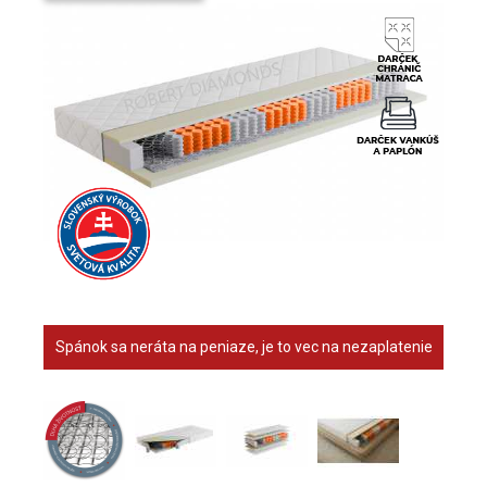
Spánok sa neráta na peniaze, je to vec na nezaplatenie