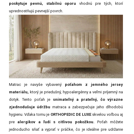
poskytuje pevnú, stabilnú oporu
vhodnú pre tých, ktorí
uprednostňujú pevnejší povrch.
Matrac je navyše vybavený
poťahom z jemného jersey
materiálu,
ktorý je priedušný, hypoalergénny a veľmi príjemný na
dotyk. Tento poťah je
snímateľný a prateľný, čo výrazne
zjednodušuje údržbu
matraca a zabezpečuje jeho dlhodobú
hygienu. Vďaka tomu je
ORTHOPEDIC DE LUXE
skvelou voľbou aj
pre
alergikov a ľudí s citlivou pokožkou.
Poťah môžete
jednoducho sňať a vyprať v práčke, čo je ideálne pre udržanie