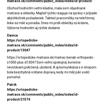
matrace.sk/comments/public_index/index/id-product/
Obchod hodnotím veľmi kladne, mala som objednané
matrace a obliečky. Majiteľ rýchlo reaguje na správy v prípade
akýchkoľvek požiadaviek. Taktiež pracovníčky na telefónnej
linke sú milé a poradia. Dnes mi prišli obliečky sú krásne,
Výborne hodnotím aj rýchle dodanie
Danica
https://ortopedicke-
matrace.sk/comments/public_index/index/id-
product/13047
https://ortopedicke-matrace.sk/matrac-benab-orthopedic-
s1000-plus-d13047 Som veľmi spokojná, konečne
nevstávam,pokrčená, ubolená. A aj komunikácia s e-shopom
bola bezchybná vrátane dopravy, kedy mi milý pán vodič
pomohol.
Patrik
https://ortopedicke-
matrace.sk/comments/public_index/index/id-
product/21574