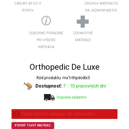
ZÁRUKY AŽ DO 5
DRUHOV MATRACOV
ROKOV
NA JEDNOM MIESTE
ODBORNE PORADÍME
ZDRAVOTNÉ
PRI VÝBERE
MATRACE
MATRACA
Orthopedic De Luxe
Kód produktu: mx1rthpdcdlx3
Dostupnosť:
7 - 10 pracovných dní
Doprava zadarmo
Tento týždeň zakúpilo 40 zákazníkov
PEVNÝ TUHÝ MATRAC