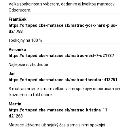
Velka spokojnost s vyberom, dodanim aj kvalitou matracov.
Odporucam.
František
https://ortopedicke-matrace.sk/matrac-york-hard-plus-
d21783
spokojný na 100 %
Veronika
https://ortopedicke-matrace.sk/matrac-next-7-d21737
Najlepsie rozhodnutie
Jan
https://ortopedicke-matrace.sk/matrac-theodor-d13751
S matracmi sme s mamzelkou velmi spokojny odporucam ich
lkazdemu su fakt dobre…
Martin
https://ortopedicke-matrace.sk/matrac-kristina-11-
d21263
Matrace Užívame už nejaký čas a sme s nimi spokojní