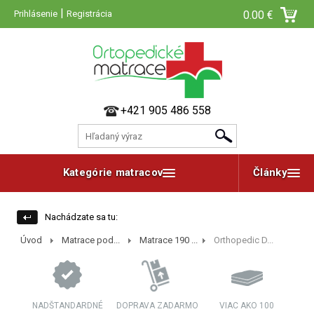
|
Prihlásenie
Registrácia
0.00 €
+421 905 486 558
Kategórie matracov
Články
Nachádzate sa tu:
Úvod
Matrace pod...
Matrace 190 ...
Orthopedic D...
NADŠTANDARDNÉ
DOPRAVA ZADARMO
VIAC AKO 100