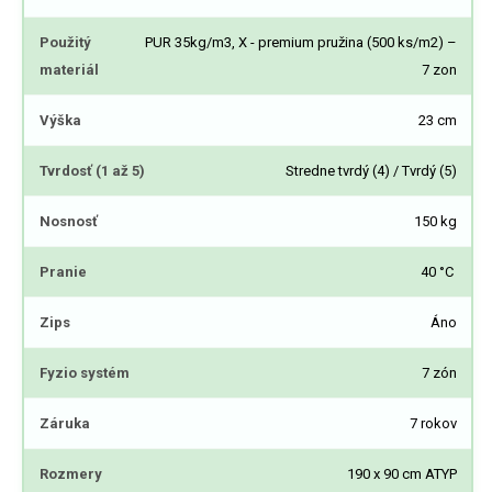
Použitý
PUR 35kg/m3, X - premium pružina (500 ks/m2) –
materiál
7 zon
Výška
23 cm
Tvrdosť (1 až 5)
Stredne tvrdý (4) / Tvrdý (5)
Nosnosť
150 kg
Pranie
40 °C
Zips
Áno
Fyzio systém
7 zón
Záruka
7 rokov
Rozmery
190 x 90 cm ATYP