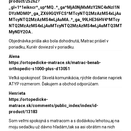
product/25262?
_gl=1*1eikncr*_up*MQ..*_ga*MjA0NjMxMzY2NC4xNzI1N
DYzMDM0*_ga_ZX69GQYFCS*MTcyNTQ2MzAzMS4xLjAu
MTcyNTQ2MzAzMS4wLjAuMA..*_ga_99LHE36HV4*MTcy
NTQ2MzAzMS4xLjAuMTcyNTQ2MzAzMS4wLjAuMTQ3MT
MyNDY2OA..
Objednávka prišla ako bola dohodnutá, Matrac prišiel v
poriadku, Kuriér doviezol v poriadku.
Alena
https://ortopedicke-matrace.sk/matrac-benab-
orthopedic-s1000-plus-d13051
Veľká spokojnosť. Skvelá komunikácia, rýchle dodanie napriek
ATYP rozmerom. Ďakujem a obchod odporúčam.
Henrieta
https://ortopedicke-
matrace.sk/comments/public_index/index/id-
product/13183
Som veľmi spokojná s matracom a s dodávkou lehotou,aj na
moju sedačku už dávno hľadám,tak sa asi obrátim na nich