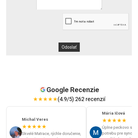
Google Recenzie
★
★
★
★
★
(4.9/5) 262 recenzií
Mária Ičová
Michal Veres
★
★
★
★
★
★
★
★
★
★
Úplne peckovo sme v
potrebu pre synov spán
Skvelé Matrace, rýchle doručenie,