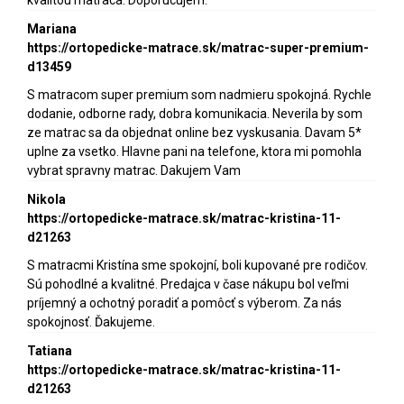
Mariana
https://ortopedicke-matrace.sk/matrac-super-premium-
d13459
S matracom super premium som nadmieru spokojná. Rychle
dodanie, odborne rady, dobra komunikacia. Neverila by som
ze matrac sa da objednat online bez vyskusania. Davam 5*
uplne za vsetko. Hlavne pani na telefone, ktora mi pomohla
vybrat spravny matrac. Dakujem Vam
Nikola
https://ortopedicke-matrace.sk/matrac-kristina-11-
d21263
S matracmi Kristína sme spokojní, boli kupované pre rodičov.
Sú pohodlné a kvalitné. Predajca v čase nákupu bol veľmi
príjemný a ochotný poradiť a pomôcť s výberom. Za nás
spokojnosť. Ďakujeme.
Tatiana
https://ortopedicke-matrace.sk/matrac-kristina-11-
d21263