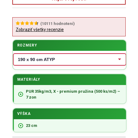
(
10111
hodnotení)
Zobraziť všetky recenzie
ROZMERY
MATERIÁLY
PUR 35kg/m3, X - premium pružina (500 ks/m2) –
7 zon
VÝŠKA
23 cm