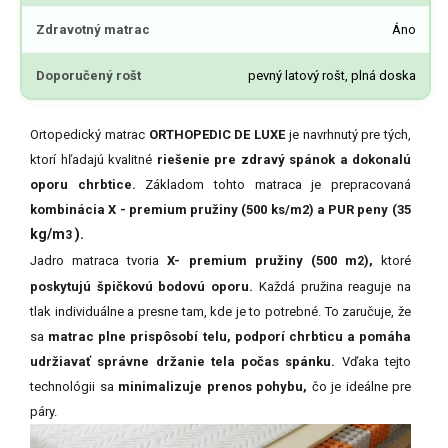
Zdravotný matrac
Áno
Doporučený rošt
pevný latový rošt, plná doska
Ortopedický matrac
ORTHOPEDIC DE LUXE
je navrhnutý pre tých,
ktorí hľadajú kvalitné
riešenie pre zdravý spánok a dokonalú
oporu chrbtice.
Základom tohto matraca je prepracovaná
kombinácia X - premium pružiny (500 ks/m2) a PUR peny (35
kg/m
).
3
Jadro matraca tvoria
X- premium
pružiny (500 m
),
ktoré
2
poskytujú špičkovú bodovú oporu.
Každá pružina reaguje na
tlak individuálne a presne tam, kde je to potrebné. To zaručuje, že
sa
matrac plne prispôsobí telu, podporí chrbticu a pomáha
udržiavať správne držanie tela počas spánku.
Vďaka tejto
technológii sa
minimalizuje prenos pohybu,
čo je ideálne pre
páry.