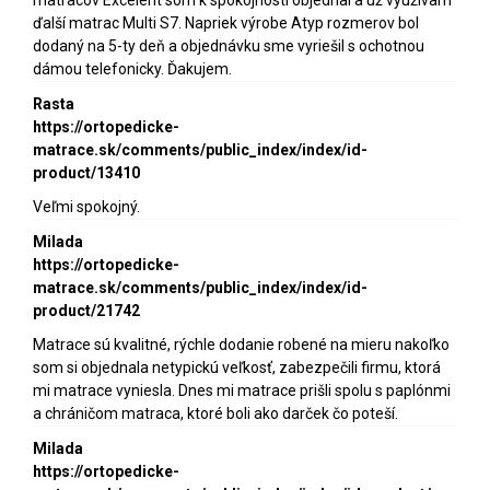
ďalší matrac Multi S7. Napriek výrobe Atyp rozmerov bol
dodaný na 5-ty deň a objednávku sme vyriešil s ochotnou
dámou telefonicky. Ďakujem.
Rasta
https://ortopedicke-
matrace.sk/comments/public_index/index/id-
product/13410
Veľmi spokojný.
Milada
https://ortopedicke-
matrace.sk/comments/public_index/index/id-
product/21742
Matrace sú kvalitné, rýchle dodanie robené na mieru nakoľko
som si objednala netypickú veľkosť, zabezpečili firmu, ktorá
mi matrace vyniesla. Dnes mi matrace prišli spolu s paplónmi
a chráničom matraca, ktoré boli ako darček čo poteší.
Milada
https://ortopedicke-