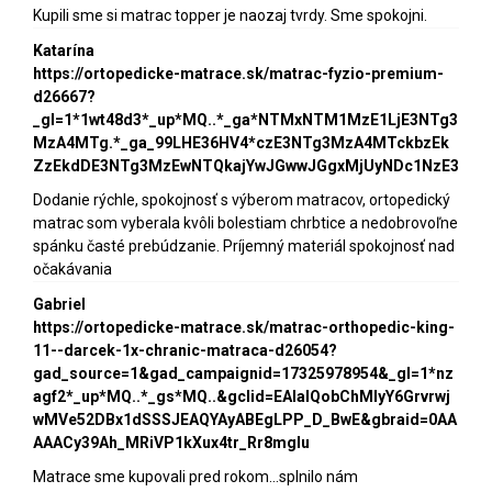
Kupili sme si matrac topper je naozaj tvrdy. Sme spokojni.
Katarína
https://ortopedicke-matrace.sk/matrac-fyzio-premium-
d26667?
_gl=1*1wt48d3*_up*MQ..*_ga*NTMxNTM1MzE1LjE3NTg3
MzA4MTg.*_ga_99LHE36HV4*czE3NTg3MzA4MTckbzEk
ZzEkdDE3NTg3MzEwNTQkajYwJGwwJGgxMjUyNDc1NzE3
Dodanie rýchle, spokojnosť s výberom matracov, ortopedický
matrac som vyberala kvôli bolestiam chrbtice a nedobrovoľne
spánku časté prebúdzanie. Príjemný materiál spokojnosť nad
očakávania
Gabriel
https://ortopedicke-matrace.sk/matrac-orthopedic-king-
11--darcek-1x-chranic-matraca-d26054?
gad_source=1&gad_campaignid=17325978954&_gl=1*nz
agf2*_up*MQ..*_gs*MQ..&gclid=EAIaIQobChMIyY6Grvrwj
wMVe52DBx1dSSSJEAQYAyABEgLPP_D_BwE&gbraid=0AA
AAACy39Ah_MRiVP1kXux4tr_Rr8mgIu
Matrace sme kupovali pred rokom...splnilo nám