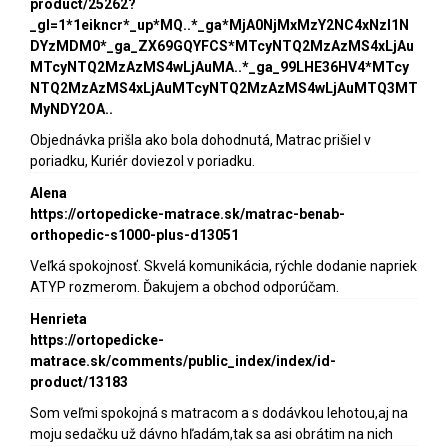
product/25262?
_gl=1*1eikncr*_up*MQ..*_ga*MjA0NjMxMzY2NC4xNzI1N
DYzMDM0*_ga_ZX69GQYFCS*MTcyNTQ2MzAzMS4xLjAu
MTcyNTQ2MzAzMS4wLjAuMA..*_ga_99LHE36HV4*MTcy
NTQ2MzAzMS4xLjAuMTcyNTQ2MzAzMS4wLjAuMTQ3MT
MyNDY2OA..
Objednávka prišla ako bola dohodnutá, Matrac prišiel v
poriadku, Kuriér doviezol v poriadku.
Alena
https://ortopedicke-matrace.sk/matrac-benab-
orthopedic-s1000-plus-d13051
Veľká spokojnosť. Skvelá komunikácia, rýchle dodanie napriek
ATYP rozmerom. Ďakujem a obchod odporúčam.
Henrieta
https://ortopedicke-
matrace.sk/comments/public_index/index/id-
product/13183
Som veľmi spokojná s matracom a s dodávkou lehotou,aj na
moju sedačku už dávno hľadám,tak sa asi obrátim na nich