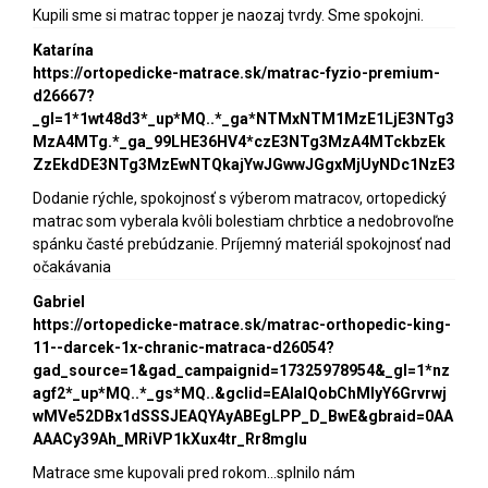
Kupili sme si matrac topper je naozaj tvrdy. Sme spokojni.
Katarína
https://ortopedicke-matrace.sk/matrac-fyzio-premium-
d26667?
_gl=1*1wt48d3*_up*MQ..*_ga*NTMxNTM1MzE1LjE3NTg3
MzA4MTg.*_ga_99LHE36HV4*czE3NTg3MzA4MTckbzEk
ZzEkdDE3NTg3MzEwNTQkajYwJGwwJGgxMjUyNDc1NzE3
Dodanie rýchle, spokojnosť s výberom matracov, ortopedický
matrac som vyberala kvôli bolestiam chrbtice a nedobrovoľne
spánku časté prebúdzanie. Príjemný materiál spokojnosť nad
očakávania
Gabriel
https://ortopedicke-matrace.sk/matrac-orthopedic-king-
11--darcek-1x-chranic-matraca-d26054?
gad_source=1&gad_campaignid=17325978954&_gl=1*nz
agf2*_up*MQ..*_gs*MQ..&gclid=EAIaIQobChMIyY6Grvrwj
wMVe52DBx1dSSSJEAQYAyABEgLPP_D_BwE&gbraid=0AA
AAACy39Ah_MRiVP1kXux4tr_Rr8mgIu
Matrace sme kupovali pred rokom...splnilo nám