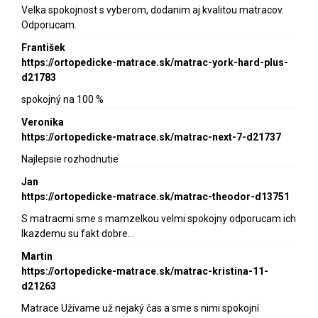
Velka spokojnost s vyberom, dodanim aj kvalitou matracov.
Odporucam.
František
https://ortopedicke-matrace.sk/matrac-york-hard-plus-
d21783
spokojný na 100 %
Veronika
https://ortopedicke-matrace.sk/matrac-next-7-d21737
Najlepsie rozhodnutie
Jan
https://ortopedicke-matrace.sk/matrac-theodor-d13751
S matracmi sme s mamzelkou velmi spokojny odporucam ich
lkazdemu su fakt dobre…
Martin
https://ortopedicke-matrace.sk/matrac-kristina-11-
d21263
Matrace Užívame už nejaký čas a sme s nimi spokojní