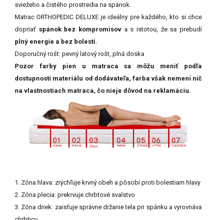
sviežeho a čistého prostredia na spánok.
Matrac ORTHOPEDIC DELUXE je ideálny pre každého, kto si chce
dopriať
spánok bez kompromisov
a s istotou, že sa prebudí
plný energie a bez bolestí.
Doporučný rošt: pevný latový rošt, plná doska
Pozor farby pien u matraca sa môžu meniť podľa
dostupnosti materiálu od dodávateľa, farba však nemení nič
na vlastnostiach matraca, čo nieje dôvod na reklamáciu.
1. Zóna hlava: zrýchľuje krvný obeh a pôsobí proti bolestiam hlavy
2. Zóna plecia: prekrvuje chrbtové svalstvo
3. Zóna driek: zaisťuje správne držanie tela pri spánku a vyrovnáva
chrbticu