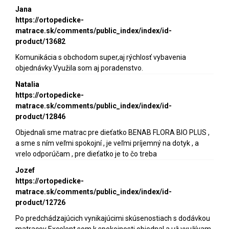
Jana
https://ortopedicke-
matrace.sk/comments/public_index/index/id-
product/13682
Komunikácia s obchodom super,aj rýchlosť vybavenia
objednávky.Využila som aj poradenstvo.
Natalia
https://ortopedicke-
matrace.sk/comments/public_index/index/id-
product/12846
Objednali sme matrac pre dieťatko BENAB FLORA BIO PLUS ,
a sme s ním veľmi spokojní , je veľmi príjemný na dotyk , a
vrelo odporúčam , pre dieťatko je to čo treba
Jozef
https://ortopedicke-
matrace.sk/comments/public_index/index/id-
product/12726
Po predchádzajúcich vynikajúcimi skúsenostiach s dodávkou
matracov Excelent som k spokojnosti objednal a už využívam