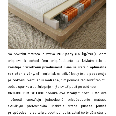
kg/m
)
Na povrchu matraca je vrstva
PUR peny (35
,
ktorá
3
prispieva k pohodlnému prispôsobeniu sa krivkám tela a
zaisťuje prirodzenú priedušnosť.
Pena sa stará o
optimálne
rozloženie váhy,
eliminuje tlak na citlivé body tela a
podporuje
prirodzenú ventiláciu matraca,
čím pomáha regulovať teplotu
počas spánku a udržuje príjemný a svieži pocit po celú noc.
ORTHOPEDIC DE LUXE ponúka dve strany tuhosti.
Tieto dve
možnosti umožňujú jednoduché prispôsobenie matraca
aktuálnym preferenciám. Mäkkšia strana prináša
jemné
prispôsobenie sa telu
a pocit pohodlia, zatiaľ čo tvrdšia strana