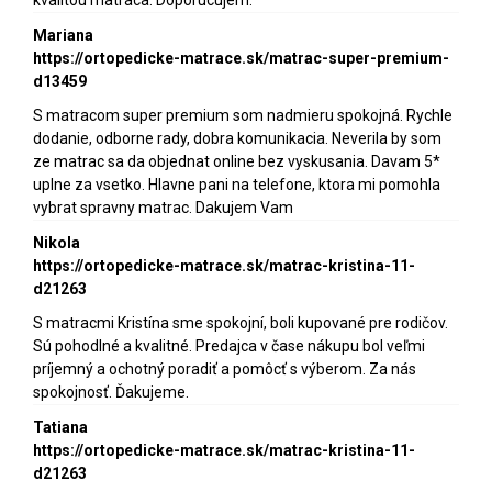
Mariana
https://ortopedicke-matrace.sk/matrac-super-premium-
d13459
S matracom super premium som nadmieru spokojná. Rychle
dodanie, odborne rady, dobra komunikacia. Neverila by som
ze matrac sa da objednat online bez vyskusania. Davam 5*
uplne za vsetko. Hlavne pani na telefone, ktora mi pomohla
vybrat spravny matrac. Dakujem Vam
Nikola
https://ortopedicke-matrace.sk/matrac-kristina-11-
d21263
S matracmi Kristína sme spokojní, boli kupované pre rodičov.
Sú pohodlné a kvalitné. Predajca v čase nákupu bol veľmi
príjemný a ochotný poradiť a pomôcť s výberom. Za nás
spokojnosť. Ďakujeme.
Tatiana
https://ortopedicke-matrace.sk/matrac-kristina-11-
d21263