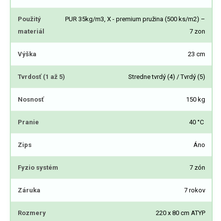
Použitý
PUR 35kg/m3, X - premium pružina (500 ks/m2) –
materiál
7 zon
Výška
23 cm
Tvrdosť (1 až 5)
Stredne tvrdý (4) / Tvrdý (5)
Nosnosť
150 kg
Pranie
40 °C
Zips
Áno
Fyzio systém
7 zón
Záruka
7 rokov
Rozmery
220 x 80 cm ATYP