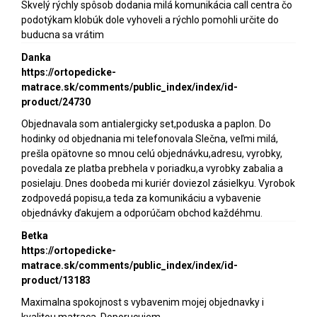
Skvelý rýchly spôsob dodania milá komunikácia call centra čo
podotýkam klobúk dole vyhoveli a rýchlo pomohli určite do
buducna sa vrátim
Danka
https://ortopedicke-
matrace.sk/comments/public_index/index/id-
product/24730
Objednavala som antialergicky set,poduska a paplon. Do
hodinky od objednania mi telefonovala Slečna, veľmi milá,
prešla opätovne so mnou celú objednávku,adresu, vyrobky,
povedala ze platba prebhela v poriadku,a vyrobky zabalia a
posielaju. Dnes doobeda mi kuriér doviezol zásielkyu. Vyrobok
zodpovedá popisu,a teda za komunikáciu a vybavenie
objednávky ďakujem a odporúčam obchod každéhmu.
Betka
https://ortopedicke-
matrace.sk/comments/public_index/index/id-
product/13183
Maximalna spokojnost s vybavenim mojej objednavky i
kvalitou matraca. Doporucujem.