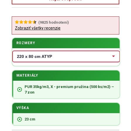
(
9825
hodnotení)
Zobraziť všetky recenzie
ROZMERY
MATERIÁLY
PUR 35kg/m3, X - premium pružina (500 ks/m2) –
7 zon
VÝŠKA
23 cm