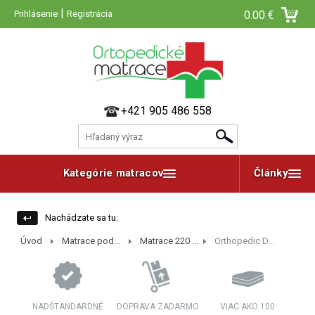
|
Prihlásenie
Registrácia
0.00 €
+421 905 486 558
Kategórie matracov
Články
Nachádzate sa tu:
Úvod
Matrace pod...
Matrace 220 ...
Orthopedic D...
NADŠTANDARDNÉ
DOPRAVA ZADARMO
VIAC AKO 100