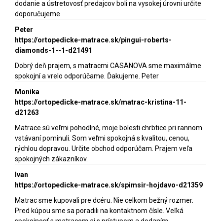
dodanie a ústretovosť predajcov boli na vysokej úrovni určite
doporučujeme
Peter
https://ortopedicke-matrace.sk/pingui-roberts-
diamonds-1--1-d21491
Dobrý deň prajem, s matracmi CASANOVA sme maximálme
spokojní a vrelo odporúčame. Ďakujeme. Peter
Monika
https://ortopedicke-matrace.sk/matrac-kristina-11-
d21263
Matrace sú veľmi pohodlné, moje bolesti chrbtice pri rannom
vstávaní pominuli. Som veľmi spokojná s kvalitou, cenou,
rýchlou dopravou. Určite obchod odporúčam. Prajem veľa
spokojných zákazníkov.
Ivan
https://ortopedicke-matrace.sk/spimsir-hojdavo-d21359
Matrac sme kupovali pre dcéru. Nie celkom bežný rozmer.
Pred kúpou sme sa poradili na kontaktnom čísle. Veľká
spokojnosť s matracom aj s prístupom a dodaním.