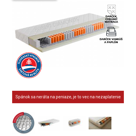
Spánok sa neráta na peniaze, je to vec na nezaplatenie