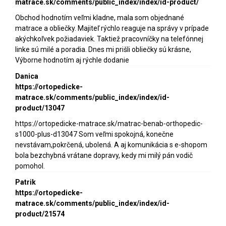
matrace.sk/comments/public_index/index/id-product/
Obchod hodnotím veľmi kladne, mala som objednané
matrace a obliečky. Majiteľ rýchlo reaguje na správy v prípade
akýchkoľvek požiadaviek. Taktiež pracovníčky na telefónnej
linke sú milé a poradia. Dnes mi prišli obliečky sú krásne,
Výborne hodnotím aj rýchle dodanie
Danica
https://ortopedicke-
matrace.sk/comments/public_index/index/id-
product/13047
https://ortopedicke-matrace.sk/matrac-benab-orthopedic-
s1000-plus-d13047 Som veľmi spokojná, konečne
nevstávam,pokrčená, ubolená. A aj komunikácia s e-shopom
bola bezchybná vrátane dopravy, kedy mi milý pán vodič
pomohol.
Patrik
https://ortopedicke-
matrace.sk/comments/public_index/index/id-
product/21574