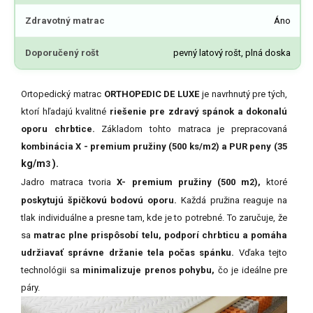
Zdravotný matrac
Áno
Doporučený rošt
pevný latový rošt, plná doska
Ortopedický matrac
ORTHOPEDIC DE LUXE
je navrhnutý pre tých,
ktorí hľadajú kvalitné
riešenie pre zdravý spánok a dokonalú
oporu chrbtice.
Základom tohto matraca je prepracovaná
kombinácia X - premium pružiny (500 ks/m2) a PUR peny (35
kg/m
).
3
Jadro matraca tvoria
X- premium
pružiny (500 m
),
ktoré
2
poskytujú špičkovú bodovú oporu.
Každá pružina reaguje na
tlak individuálne a presne tam, kde je to potrebné. To zaručuje, že
sa
matrac plne prispôsobí telu, podporí chrbticu a pomáha
udržiavať správne držanie tela počas spánku.
Vďaka tejto
technológii sa
minimalizuje prenos pohybu,
čo je ideálne pre
páry.