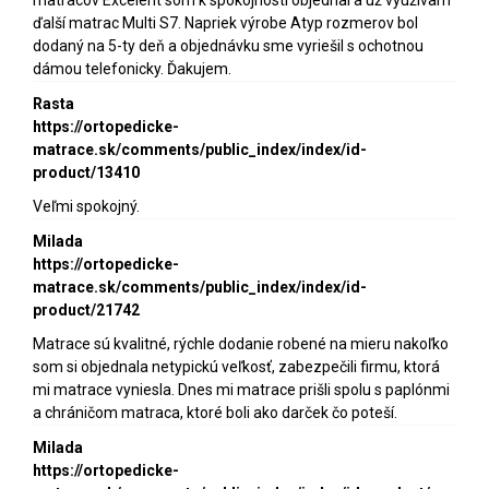
ďalší matrac Multi S7. Napriek výrobe Atyp rozmerov bol
dodaný na 5-ty deň a objednávku sme vyriešil s ochotnou
dámou telefonicky. Ďakujem.
Rasta
https://ortopedicke-
matrace.sk/comments/public_index/index/id-
product/13410
Veľmi spokojný.
Milada
https://ortopedicke-
matrace.sk/comments/public_index/index/id-
product/21742
Matrace sú kvalitné, rýchle dodanie robené na mieru nakoľko
som si objednala netypickú veľkosť, zabezpečili firmu, ktorá
mi matrace vyniesla. Dnes mi matrace prišli spolu s paplónmi
a chráničom matraca, ktoré boli ako darček čo poteší.
Milada
https://ortopedicke-