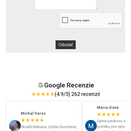
Google Recenzie
★
★
★
★
★
(4.9/5) 262 recenzií
Mária Ičová
Michal Veres
★
★
★
★
★
★
★
★
★
★
Úplne peckovo sme v
potrebu pre synov spán
Skvelé Matrace, rýchle doručenie,