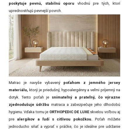
poskytuje pevnú, stabilnú oporu
vhodnú pre tých, ktorí
uprednostňujú pevnejší povrch.
Matrac je navyše vybavený
poťahom z jemného jersey
materiálu,
ktorý je priedušný, hypoalergénny a veľmi príjemný na
dotyk. Tento poťah je
snímateľný a prateľný, čo výrazne
zjednodušuje údržbu
matraca a zabezpečuje jeho dlhodobú
hygienu. Vďaka tomu je
ORTHOPEDIC DE LUXE
skvelou voľbou aj
pre
alergikov a ľudí s citlivou pokožkou.
Poťah môžete
jednoducho sňať a vyprať v práčke, čo je ideálne pre udržanie