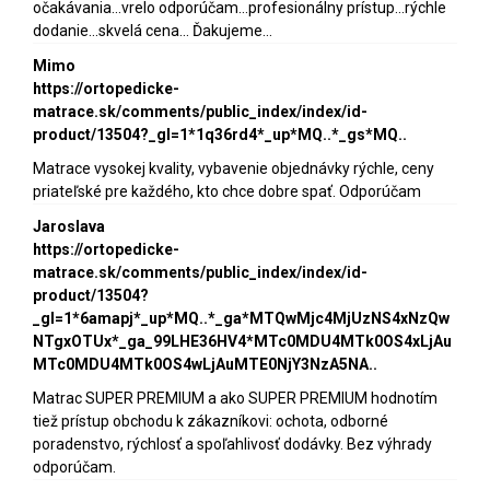
očakávania...vrelo odporúčam...profesionálny prístup...rýchle
dodanie...skvelá cena... Ďakujeme...
Mimo
https://ortopedicke-
matrace.sk/comments/public_index/index/id-
product/13504?_gl=1*1q36rd4*_up*MQ..*_gs*MQ..
Matrace vysokej kvality, vybavenie objednávky rýchle, ceny
priateľské pre každého, kto chce dobre spať. Odporúčam
Jaroslava
https://ortopedicke-
matrace.sk/comments/public_index/index/id-
product/13504?
_gl=1*6amapj*_up*MQ..*_ga*MTQwMjc4MjUzNS4xNzQw
NTgxOTUx*_ga_99LHE36HV4*MTc0MDU4MTk0OS4xLjAu
MTc0MDU4MTk0OS4wLjAuMTE0NjY3NzA5NA..
Matrac SUPER PREMIUM a ako SUPER PREMIUM hodnotím
tiež prístup obchodu k zákazníkovi: ochota, odborné
poradenstvo, rýchlosť a spoľahlivosť dodávky. Bez výhrady
odporúčam.