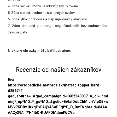
4. Zóna panva: umožňuje udržať panvu v rovine
5. Zóna stehná: uvoľnenie stehenných svalov
6. Zóna lýtka: podporuje a zlepšuje ideálny obeh krvi
7. Zóna chodidlá: podporuje odpočinok nôh bez nadmerného
tlaku na päty
Niektoré obrázky môžu byť ilustračné.
Recenzie od našich zákazníkov
Eva
https://ortopedicke-matrace.sk/matrac-topper-hard-
d25674?
gad_source=1&gad_campaignid=16822400371&_gl=1*mi
oinj*_up*MQ..*_gs*MQ..&gclid=EAIaIQobChMIuriVipO5kw
MVk7KDBx1KkgPxEAQYASABEgIYB_D_BwE&gbraid=0AAA
AACy39AhfYH1lbO-KUAFOMdunfWCVo