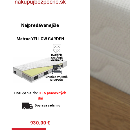
Najpredávanejšie
Matrac YELLOW GARDEN
Doručenie do:
3 - 5 pracovných
dní
Doprava zadarmo
930.00
€