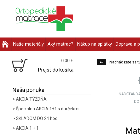
Naše materiály
Aký matrac?
Nákup na splátky
Doprava a p
0.00 €
Nachádzate sa tu
Prejsť do košíka
Naša ponuka
NADŠTANDA
AKCIA TÝŽDŇA
DO
Špeciálna AKCIA 1+1 s darčekmi
SKLADOM DO 24 hod.
Mat
AKCIA 1 + 1