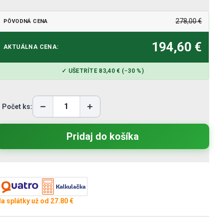
278,00 €
PÔVODNÁ CENA
194,60 €
AKTUÁLNA CENA:
✓ UŠETRÍTE 83,40 € (−30 %)
−
+
Počet ks:
a splátky už od 27.80 €