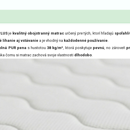
PLUS
je
kvalitný obojstranný matrac
určený pre tých, ktorí hľadajú
spoľahl
 líhanie aj vstávanie
a je vhodný na
každodenné používanie
.
olná PUR pena
s hustotou
38 kg/m³
, ktorá poskytuje
pevnú
, no zároveň
p
aka čomu si matrac zachová svoje vlastnosti
dlhodobo
.