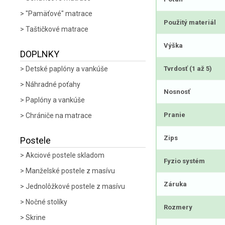
"Pamäťové" matrace
Použitý materiál
Taštičkové matrace
Výška
DOPLNKY
Tvrdosť (1 až 5)
Detské paplóny a vankúše
Náhradné poťahy
Nosnosť
Paplóny a vankúše
Pranie
Chrániče na matrace
Zips
Postele
Akciové postele skladom
Fyzio systém
Manželské postele z masívu
Záruka
Jednolôžkové postele z masívu
Nočné stolíky
Rozmery
Skrine