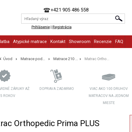
+421 905 486 558
Prihlásenie
|
Registrácia
latba
Atypické matrace
Kontakt
Showroom
Recenzie
FAQ
:
Úvod
Matrace pod...
Matrace 210 ...
Matrac Ortho...
RDNÉ ZÁRUKY AŽ
DOPRAVA ZADARMO
VIAC AKO 100 DRUHOV
 5 ROKOV
MATRACOV NA JEDNOM
MIESTE
rac Orthopedic Prima PLUS