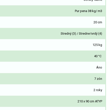
Pur pena 38 kg/ m3
20 cm
Stredný (3) / Stredne tvrdý (4)
125 kg
40 °C
Áno
7 zón
2 roky
210 x 90 cm ATYP