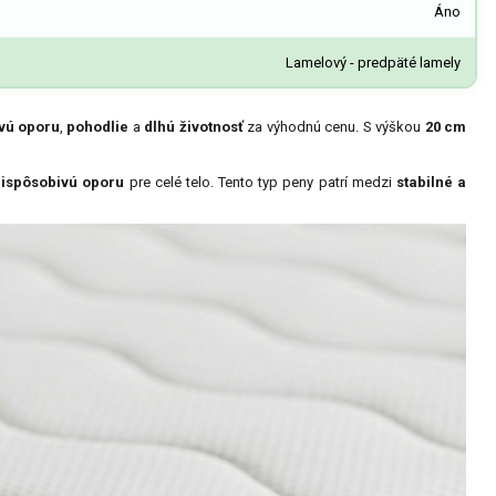
Áno
Lamelový - predpäté lamely
ivú oporu
,
pohodlie
a
dlhú životnosť
za výhodnú cenu. S výškou
20 cm
rispôsobivú oporu
pre celé telo. Tento typ peny patrí medzi
stabilné a