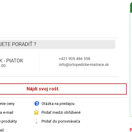
Nájdi svoj rošt.
enie ceny
Otázka na predajcu
a e-mail
Pridať medzi obľúbené
é produkty
Pridať do porovnávača
P
vač