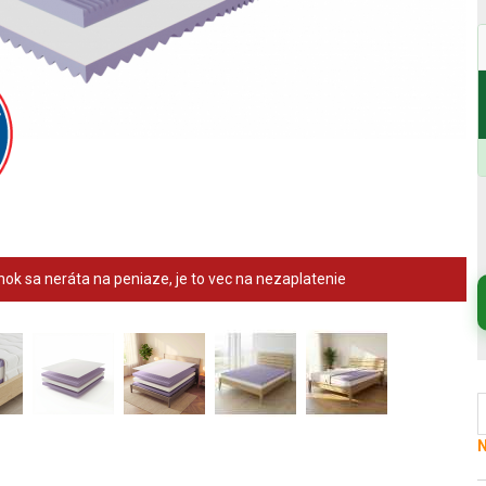
ok sa neráta na peniaze, je to vec na nezaplatenie
N