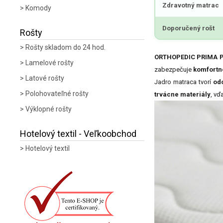
Zdravotný matrac
Komody
Doporučený rošt
Rošty
Rošty skladom do 24 hod.
ORTHOPEDIC PRIMA 
Lamelové rošty
zabezpečuje
komfortné
Latové rošty
Jadro matraca tvorí
od
Polohovateľné rošty
trvácne materiály
, vď
Výklopné rošty
Hotelový textil - Veľkoobchod
Hotelový textil