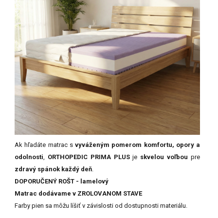
Ak hľadáte matrac s
vyváženým pomerom komfortu, opory a
odolnosti
,
ORTHOPEDIC PRIMA PLUS
je
skvelou voľbou
pre
zdravý spánok každý deň
.
DOPORUČENÝ ROŠT - lamelový
Matrac dodávame v ZROLOVANOM STAVE
Farby
pien
sa
môžu
líšiť
v
závislosti
od
dostupnosti
materiálu.