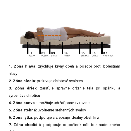
1. Zóna hlava
: zrýchľuje krvný obeh a pôsobí proti bolestiam
hlavy
2. Zóna plecia
: prekrvuje chrbtové svalstvo
3. Zóna driek
: zaisťuje správne držanie tela pri spánku a
vyrovnáva chrbticu
4. Zóna panva
: umožňuje udržať panvu v rovine
5. Zóna stehná
: uvoľnenie stehenných svalov
6. Zóna lýtka
: podporuje a zlepšuje ideálny obeh krvi
7. Zóna chodidlá
: podporuje odpočinok nôh bez nadmerného