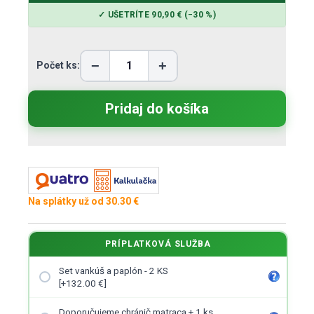
✓ UŠETRÍTE 90,90 € (−30 %)
−
+
Počet ks:
Na splátky už od 30.30 €
PRÍPLATKOVÁ SLUŽBA
Set vankúš a paplón - 2 KS
[+132.00 €]
Doporučujeme chránič matraca + 1 ks