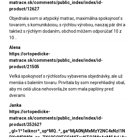
matrace.sk/comments/public_index/index/id-
product/12627
Objednala som si atypický matrac, maximálna spokojnosť s
tovarom, s komunikáciou, s rýchlou výrobou, naozaj pár dní a
taktiež s rýchlym dodaním, obchod môžem odporúčať 10 z
10...
Alena
https://ortopedicke-
matrace.sk/comments/public_index/index/id-
product/21505
Veľká spokojnosť s rýchlosťou vybavenia objednávky, ale už
menšia s balením tovaru. Privítala by som neprehliadný obal,
aby mi celá ulica nehovorila,že som mala paplóny pred
dverami.
Janka
https://ortopedicke-
matrace.sk/comments/public_index/index/id-
product/25262?
_gl=1*1eikncr*_up*MQ..*_ga*MjA0NjMxMzY2NC4xNzI1N