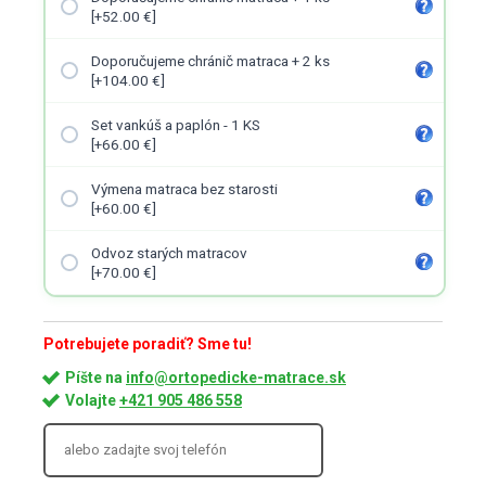
[+52.00 €]
Doporučujeme chránič matraca + 2 ks
[+104.00 €]
Set vankúš a paplón - 1 KS
[+66.00 €]
Výmena matraca bez starosti
[+60.00 €]
Odvoz starých matracov
[+70.00 €]
Potrebujete poradiť? Sme tu!
Píšte na
info@ortopedicke-matrace.sk
Volajte
+421 905 486 558