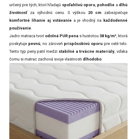
určený pre tých, ktorí hľadajú
spoľahlivú oporu
,
pohodlie
a
dlhú
životnosť
za výhodnú cenu. S výškou
20 cm
zabezpečuje
komfortné líhanie aj vstávanie
a je vhodný na
každodenné
používanie
.
Jadro matraca tvorí
odolná PUR pena
s hustotou
38 kg/m³
, ktorá
poskytuje
pevnú
, no zároveň
prispôsobivú oporu
pre celé telo.
Tento typ peny patrí medzi
stabilné a trvácne materiály
, vďaka
čomu si matrac zachová svoje vlastnosti
dlhodobo
.