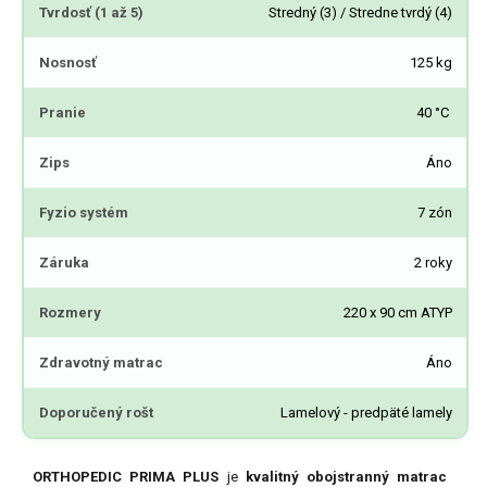
Tvrdosť (1 až 5)
Stredný (3) / Stredne tvrdý (4)
Nosnosť
125 kg
Pranie
40 °C
Zips
Áno
Fyzio systém
7 zón
Záruka
2 roky
Rozmery
220 x 90 cm ATYP
Zdravotný matrac
Áno
Doporučený rošt
Lamelový - predpäté lamely
ORTHOPEDIC PRIMA PLUS
je
kvalitný obojstranný matrac