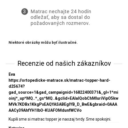
Niektoré obrázky môžu byť ilustračné.
Recenzie od našich zákazníkov
Eva
https://ortopedicke-matrace.sk/matrac-topper-hard-
d25674?
gad_source=1&gad_campaignid=16822400371&_gl=1*mi
oinj*_up*MQ..*_gs*MQ..&gclid=EAIaIQobChMIuriVipO5kw
MVk7KDBx1KkgPxEAQYASABEgIYB_D_BwE&gbraid=0AAA
AACy39AhfYH1lbO-KUAFOMdunfWCVo
Kupili sme si matrac topper je naozaj tvrdy. Sme spokojni.