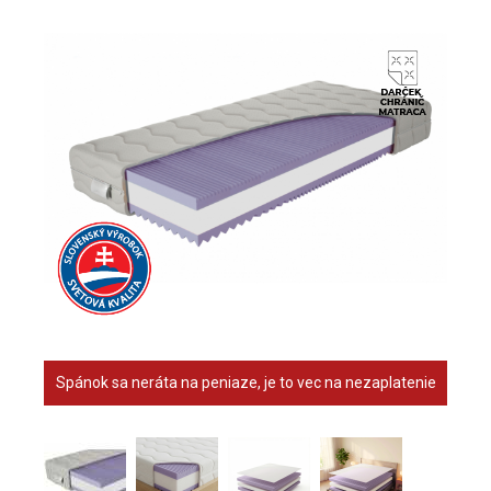
Spánok sa neráta na peniaze, je to vec na nezaplatenie