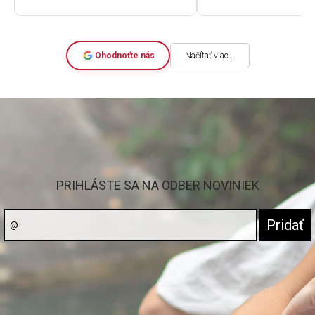
deň sme už rozbaľova
nových. Výborná kval
cenu. A skvelá komu
rýchlosť dodania.
Ohodnoťte nás
Načítať viac...
PRIHLÁSTE SA NA ODBER NOVINIEK