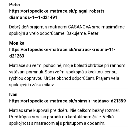
Peter
https://ortopedicke-matrace.sk/pingui-roberts-
diamonds-1--1-d21491
Dobrý deň prajem, s matracmi CASANOVA sme maximálme
spokojní a vrelo odporúčame. Ďakujeme. Peter
Monika
https://ortopedicke-matrace.sk/matrac-kristina-11-
d21263
Matrace sú veľmi pohodlné, moje bolesti chrbtice pri rannom
vstávaní pominuli. Som veľmi spokojná s kvalitou, cenou,
rýchlou dopravou. Určite obchod odporúčam. Prajem veľa
spokojných zákazníkov.
Ivan
https://ortopedicke-matrace.sk/spimsir-hojdavo-d21359
Matrac sme kupovali pre dcéru. Nie celkom bežný rozmer.
Pred kúpou sme sa poradili na kontaktnom čísle. Veľká
spokojnosť s matracom aj s prístupom a dodaním.