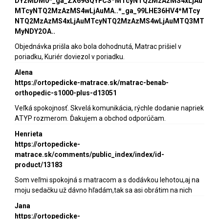
DYzMDM0*_ga_ZX69GQYFCS*MTcyNTQ2MzAzMS4xLjAu
MTcyNTQ2MzAzMS4wLjAuMA..*_ga_99LHE36HV4*MTcy
NTQ2MzAzMS4xLjAuMTcyNTQ2MzAzMS4wLjAuMTQ3MT
MyNDY2OA..
Objednávka prišla ako bola dohodnutá, Matrac prišiel v
poriadku, Kuriér doviezol v poriadku.
Alena
https://ortopedicke-matrace.sk/matrac-benab-
orthopedic-s1000-plus-d13051
Veľká spokojnosť. Skvelá komunikácia, rýchle dodanie napriek
ATYP rozmerom. Ďakujem a obchod odporúčam.
Henrieta
https://ortopedicke-
matrace.sk/comments/public_index/index/id-
product/13183
Som veľmi spokojná s matracom a s dodávkou lehotou,aj na
moju sedačku už dávno hľadám,tak sa asi obrátim na nich
Jana
https://ortopedicke-