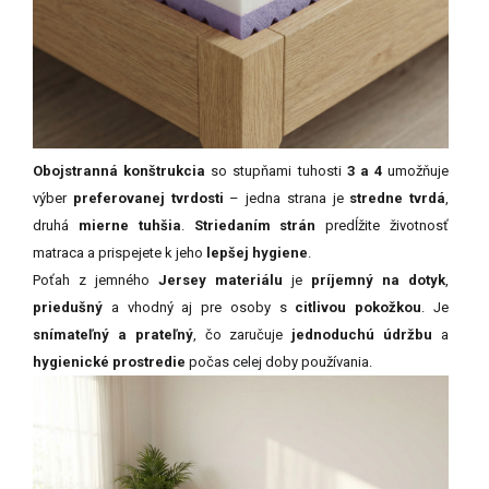
Obojstranná konštrukcia
so stupňami tuhosti
3 a 4
umožňuje
výber
preferovanej tvrdosti
– jedna strana je
stredne tvrdá
,
druhá
mierne tuhšia
.
Striedaním strán
predĺžite životnosť
matraca a prispejete k jeho
lepšej hygiene
.
Poťah z jemného
Jersey materiálu
je
príjemný na dotyk
,
priedušný
a vhodný aj pre osoby s
citlivou pokožkou
. Je
snímateľný a prateľný
, čo zaručuje
jednoduchú údržbu
a
hygienické prostredie
počas celej doby používania.