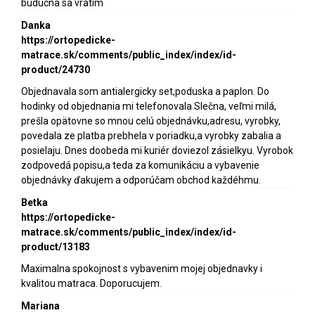
buducna sa vrátim
Danka
https://ortopedicke-
matrace.sk/comments/public_index/index/id-
product/24730
Objednavala som antialergicky set,poduska a paplon. Do
hodinky od objednania mi telefonovala Slečna, veľmi milá,
prešla opätovne so mnou celú objednávku,adresu, vyrobky,
povedala ze platba prebhela v poriadku,a vyrobky zabalia a
posielaju. Dnes doobeda mi kuriér doviezol zásielkyu. Vyrobok
zodpovedá popisu,a teda za komunikáciu a vybavenie
objednávky ďakujem a odporúčam obchod každéhmu.
Betka
https://ortopedicke-
matrace.sk/comments/public_index/index/id-
product/13183
Maximalna spokojnost s vybavenim mojej objednavky i
kvalitou matraca. Doporucujem.
Mariana