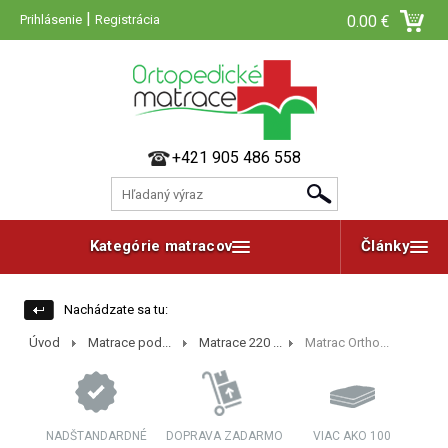
|
Prihlásenie
Registrácia
0.00 €
+421 905 486 558
Kategórie matracov
Články
Nachádzate sa tu:
Úvod
Matrace pod...
Matrace 220 ...
Matrac Ortho...
NADŠTANDARDNÉ
DOPRAVA ZADARMO
VIAC AKO 100