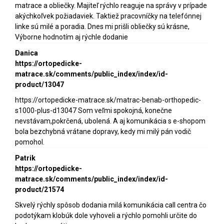
matrace a obliečky. Majiteľ rýchlo reaguje na správy v prípade
akýchkoľvek požiadaviek. Taktiež pracovníčky na telefónnej
linke sú milé a poradia. Dnes mi prišli obliečky sú krásne,
Výborne hodnotím aj rýchle dodanie
Danica
https://ortopedicke-
matrace.sk/comments/public_index/index/id-
product/13047
https://ortopedicke-matrace.sk/matrac-benab-orthopedic-
s1000-plus-d13047 Som veľmi spokojná, konečne
nevstávam,pokrčená, ubolená. A aj komunikácia s e-shopom
bola bezchybná vrátane dopravy, kedy mi milý pán vodič
pomohol.
Patrik
https://ortopedicke-
matrace.sk/comments/public_index/index/id-
product/21574
Skvelý rýchly spôsob dodania milá komunikácia call centra čo
podotýkam klobúk dole vyhoveli a rýchlo pomohli určite do