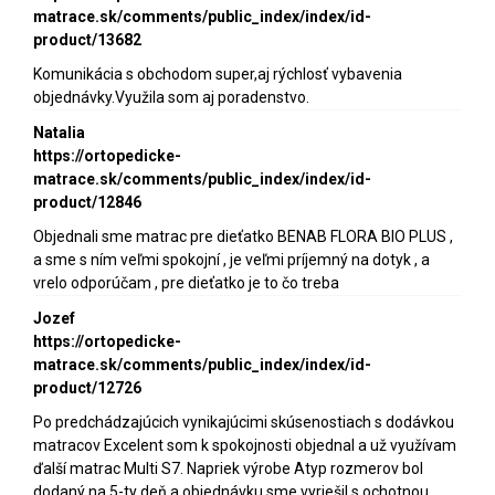
matrace.sk/comments/public_index/index/id-
product/13682
Komunikácia s obchodom super,aj rýchlosť vybavenia
objednávky.Využila som aj poradenstvo.
Natalia
https://ortopedicke-
matrace.sk/comments/public_index/index/id-
product/12846
Objednali sme matrac pre dieťatko BENAB FLORA BIO PLUS ,
a sme s ním veľmi spokojní , je veľmi príjemný na dotyk , a
vrelo odporúčam , pre dieťatko je to čo treba
Jozef
https://ortopedicke-
matrace.sk/comments/public_index/index/id-
product/12726
Po predchádzajúcich vynikajúcimi skúsenostiach s dodávkou
matracov Excelent som k spokojnosti objednal a už využívam
ďalší matrac Multi S7. Napriek výrobe Atyp rozmerov bol
dodaný na 5-ty deň a objednávku sme vyriešil s ochotnou