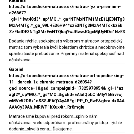
Katarína
https://ortopedicke-matrace.sk/matrac-fyzio-premium-
d26667?
_gl=1*1wt48d3*_up*MQ..*_ga*NTMxNTM1MzE1LjE3NTg3
MzA4MTg.*_ga_99LHE36HV4*czE3NTg3MzA4MTckbzEk
ZzEkdDE3NTg3MzEwNTQkajYwJGwwJGgxMjUyNDc1NzE3
Dodanie rýchle, spokojnosť s výberom matracov, ortopedický
matrac som vyberala kvôli bolestiam chrbtice a nedobrovoľne
spánku časté prebúdzanie. Príjemný materiál spokojnosť nad
očakávania
Gabriel
https://ortopedicke-matrace.sk/matrac-orthopedic-king-
11--darcek-1x-chranic-matraca-d26054?
gad_source=1&gad_campaignid=17325978954&_gl=1*nz
agf2*_up*MQ..*_gs*MQ..&gclid=EAIaIQobChMIyY6Grvrwj
wMVe52DBx1dSSSJEAQYAyABEgLPP_D_BwE&gbraid=0AA
AAACy39Ah_MRiVP1kXux4tr_Rr8mgIu
Matrace sme kupovali pred rokom...splnilo nám
očakávania...vrelo odporúčam...profesionálny prístup...rýchle
dodanie...skvelá cena... Ďakujeme...