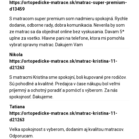
https://ortopedicke-matrace.sk/matrac-super-premium-
d13459
S matracom super premium som nadmieru spokojná. Rychle
dodanie, odborne rady, dobra komunikacia. Neverila by som
ze matrac sa da objednat online bez vyskusania. Davam 5*
uplne za vsetko. Hlavne pani na telefone, ktora mi pomohla
vybrat spravny matrac. Dakujem Vam
Nikola
https://ortopedicke-matrace.sk/matrac-kristina-11-
d21263
S matracmi Kristína sme spokojní, boli kupované pre rodičov.
Sú pohodlné a kvalitné. Predajca v čase nákupu bol veľmi
príjemný a ochotný poradiť a pomôcť s výberom. Za nás
spokojnosť. Ďakujeme.
Tatiana
https://ortopedicke-matrace.sk/matrac-kristina-11-
d21263
Velka spokojnost s vyberom, dodanim aj kvalitou matracov.
Odporucam.