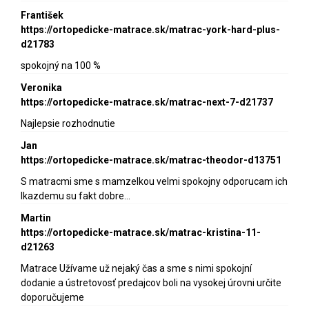
František
https://ortopedicke-matrace.sk/matrac-york-hard-plus-
d21783
spokojný na 100 %
Veronika
https://ortopedicke-matrace.sk/matrac-next-7-d21737
Najlepsie rozhodnutie
Jan
https://ortopedicke-matrace.sk/matrac-theodor-d13751
S matracmi sme s mamzelkou velmi spokojny odporucam ich
lkazdemu su fakt dobre…
Martin
https://ortopedicke-matrace.sk/matrac-kristina-11-
d21263
Matrace Užívame už nejaký čas a sme s nimi spokojní
dodanie a ústretovosť predajcov boli na vysokej úrovni určite
doporučujeme