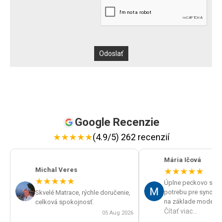
Google Recenzie
★
★
★
★
★
(4.9/5) 262 recenzií
Mária Ičová
Michal Veres
★
★
★
★
★
★
★
★
★
★
Úplne peckovo sme v
potrebu pre synov spán
Skvelé Matrace, rýchle doručenie,
na základe modelu p
celková spokojnosť.
roštu po telefóne od
Čítať viac...
05 Aug 2026
správne matrace a v