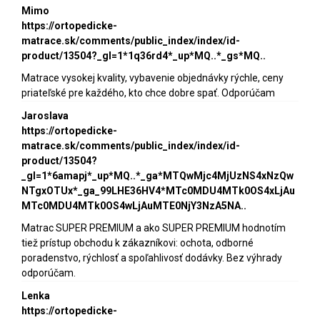
Mimo
https://ortopedicke-
matrace.sk/comments/public_index/index/id-
product/13504?_gl=1*1q36rd4*_up*MQ..*_gs*MQ..
Matrace vysokej kvality, vybavenie objednávky rýchle, ceny
priateľské pre každého, kto chce dobre spať. Odporúčam
Jaroslava
https://ortopedicke-
matrace.sk/comments/public_index/index/id-
product/13504?
_gl=1*6amapj*_up*MQ..*_ga*MTQwMjc4MjUzNS4xNzQw
NTgxOTUx*_ga_99LHE36HV4*MTc0MDU4MTk0OS4xLjAu
MTc0MDU4MTk0OS4wLjAuMTE0NjY3NzA5NA..
Matrac SUPER PREMIUM a ako SUPER PREMIUM hodnotím
tiež prístup obchodu k zákazníkovi: ochota, odborné
poradenstvo, rýchlosť a spoľahlivosť dodávky. Bez výhrady
odporúčam.
Lenka
https://ortopedicke-