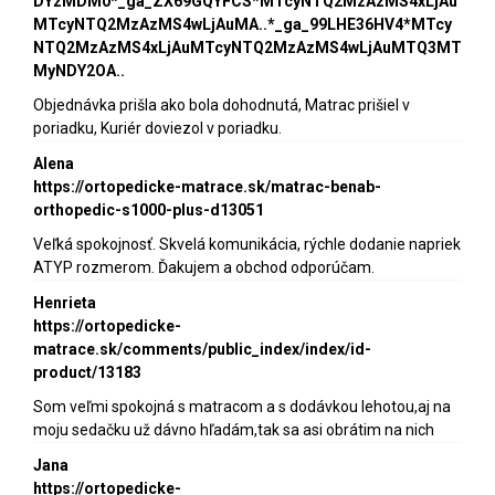
DYzMDM0*_ga_ZX69GQYFCS*MTcyNTQ2MzAzMS4xLjAu
MTcyNTQ2MzAzMS4wLjAuMA..*_ga_99LHE36HV4*MTcy
NTQ2MzAzMS4xLjAuMTcyNTQ2MzAzMS4wLjAuMTQ3MT
MyNDY2OA..
Objednávka prišla ako bola dohodnutá, Matrac prišiel v
poriadku, Kuriér doviezol v poriadku.
Alena
https://ortopedicke-matrace.sk/matrac-benab-
orthopedic-s1000-plus-d13051
Veľká spokojnosť. Skvelá komunikácia, rýchle dodanie napriek
ATYP rozmerom. Ďakujem a obchod odporúčam.
Henrieta
https://ortopedicke-
matrace.sk/comments/public_index/index/id-
product/13183
Som veľmi spokojná s matracom a s dodávkou lehotou,aj na
moju sedačku už dávno hľadám,tak sa asi obrátim na nich
Jana
https://ortopedicke-