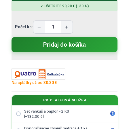
✓ UŠETRÍTE 90,90 € (−30 %)
−
+
Počet ks:
Na splátky už od 30.30 €
PRÍPLATKOVÁ SLUŽBA
Set vankúš a paplón - 2 KS
[+132.00 €]
Doporučujeme chránič matraca + 1 ks