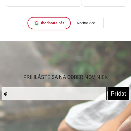
deň sme už rozbaľova
nových. Výborná kval
cenu. A skvelá komu
rýchlosť dodania.
Ohodnoťte nás
Načítať viac...
PRIHLÁSTE SA NA ODBER NOVINIEK