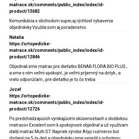
matrace.sk/comments/public_index/index/id-
product/13682
Komunikácia s obchodom super,aj rýchlosť vybavenia
objednávky.Využila som aj poradenstvo.
Natalia
https://ortopedicke-
matrace.sk/comments/public_index/index/id-
product/12846
Objednali sme matrac pre dieťatko BENAB FLORA BIO PLUS ,
a sme s ním veľmi spokojní , je veľmi príjemný na dotyk , a
vrelo odporúčam , pre dieťatko je to čo treba
Jozef
https://ortopedicke-
matrace.sk/comments/public_index/index/id-
product/12726
Po predchádzajúcich vynikajúcimi skúsenostiach s dodávkou
matracov Excelent som k spokojnosti objednal a už využívam
ďalší matrac Multi S7. Napriek výrobe Atyp rozmerov bol
dodaný na 5-ty deň a objednávku sme vyriešil s ochotnou