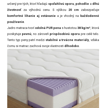
určený pre tých, ktorí hľadajú
spoľahlivú oporu
,
pohodlie
a
dlhú
životnosť
za výhodnú cenu. S výškou
20 cm
zabezpečuje
komfortné líhanie aj vstávanie
a je vhodný na
každodenné
používanie
.
Jadro matraca tvorí
odolná PUR pena
s hustotou
38 kg/m³
, ktorá
poskytuje
pevnú
, no zároveň
prispôsobivú oporu
pre celé telo.
Tento typ peny patrí medzi
stabilné a trvácne materiály
, vďaka
čomu si matrac zachová svoje vlastnosti
dlhodobo
.