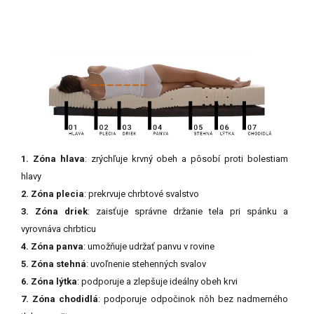
1. Zóna hlava
: zrýchľuje krvný obeh a pôsobí proti bolestiam
hlavy
2. Zóna plecia
: prekrvuje chrbtové svalstvo
3. Zóna driek
: zaisťuje správne držanie tela pri spánku a
vyrovnáva chrbticu
4. Zóna panva
: umožňuje udržať panvu v rovine
5. Zóna stehná
: uvoľnenie stehenných svalov
6. Zóna lýtka
: podporuje a zlepšuje ideálny obeh krvi
7. Zóna chodidlá
: podporuje odpočinok nôh bez nadmerného