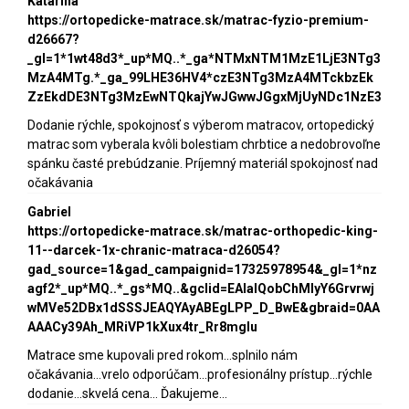
Katarína
https://ortopedicke-matrace.sk/matrac-fyzio-premium-
d26667?
_gl=1*1wt48d3*_up*MQ..*_ga*NTMxNTM1MzE1LjE3NTg3
MzA4MTg.*_ga_99LHE36HV4*czE3NTg3MzA4MTckbzEk
ZzEkdDE3NTg3MzEwNTQkajYwJGwwJGgxMjUyNDc1NzE3
Dodanie rýchle, spokojnosť s výberom matracov, ortopedický
matrac som vyberala kvôli bolestiam chrbtice a nedobrovoľne
spánku časté prebúdzanie. Príjemný materiál spokojnosť nad
očakávania
Gabriel
https://ortopedicke-matrace.sk/matrac-orthopedic-king-
11--darcek-1x-chranic-matraca-d26054?
gad_source=1&gad_campaignid=17325978954&_gl=1*nz
agf2*_up*MQ..*_gs*MQ..&gclid=EAIaIQobChMIyY6Grvrwj
wMVe52DBx1dSSSJEAQYAyABEgLPP_D_BwE&gbraid=0AA
AAACy39Ah_MRiVP1kXux4tr_Rr8mgIu
Matrace sme kupovali pred rokom...splnilo nám
očakávania...vrelo odporúčam...profesionálny prístup...rýchle
dodanie...skvelá cena... Ďakujeme...