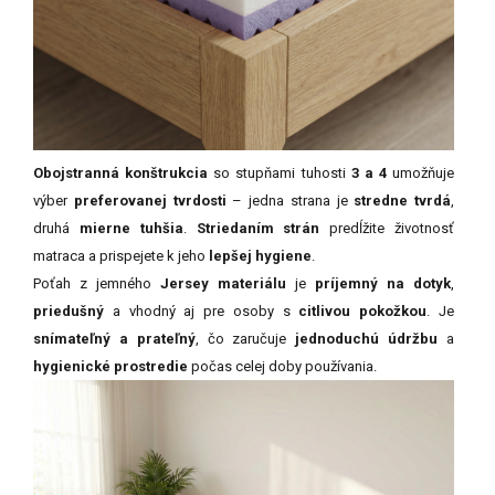
Obojstranná konštrukcia
so stupňami tuhosti
3 a 4
umožňuje
výber
preferovanej tvrdosti
– jedna strana je
stredne tvrdá
,
druhá
mierne tuhšia
.
Striedaním strán
predĺžite životnosť
matraca a prispejete k jeho
lepšej hygiene
.
Poťah z jemného
Jersey materiálu
je
príjemný na dotyk
,
priedušný
a vhodný aj pre osoby s
citlivou pokožkou
. Je
snímateľný a prateľný
, čo zaručuje
jednoduchú údržbu
a
hygienické prostredie
počas celej doby používania.