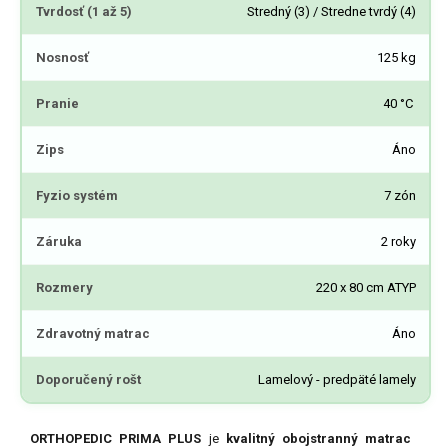
Tvrdosť (1 až 5)
Stredný (3) / Stredne tvrdý (4)
Nosnosť
125 kg
Pranie
40 °C
Zips
Áno
Fyzio systém
7 zón
Záruka
2 roky
Rozmery
220 x 80 cm ATYP
Zdravotný matrac
Áno
Doporučený rošt
Lamelový - predpäté lamely
ORTHOPEDIC PRIMA PLUS
je
kvalitný obojstranný matrac