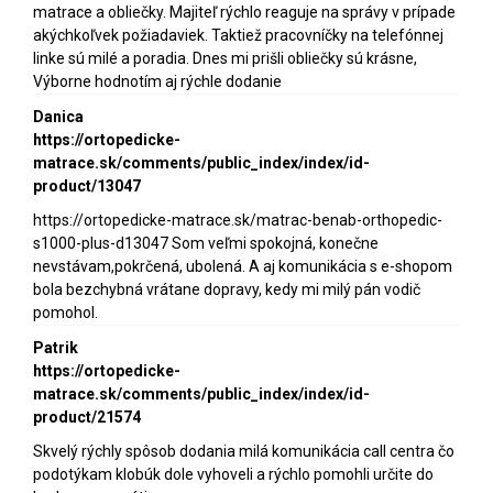
matrace a obliečky. Majiteľ rýchlo reaguje na správy v prípade
akýchkoľvek požiadaviek. Taktiež pracovníčky na telefónnej
linke sú milé a poradia. Dnes mi prišli obliečky sú krásne,
Výborne hodnotím aj rýchle dodanie
Danica
https://ortopedicke-
matrace.sk/comments/public_index/index/id-
product/13047
https://ortopedicke-matrace.sk/matrac-benab-orthopedic-
s1000-plus-d13047 Som veľmi spokojná, konečne
nevstávam,pokrčená, ubolená. A aj komunikácia s e-shopom
bola bezchybná vrátane dopravy, kedy mi milý pán vodič
pomohol.
Patrik
https://ortopedicke-
matrace.sk/comments/public_index/index/id-
product/21574
Skvelý rýchly spôsob dodania milá komunikácia call centra čo
podotýkam klobúk dole vyhoveli a rýchlo pomohli určite do