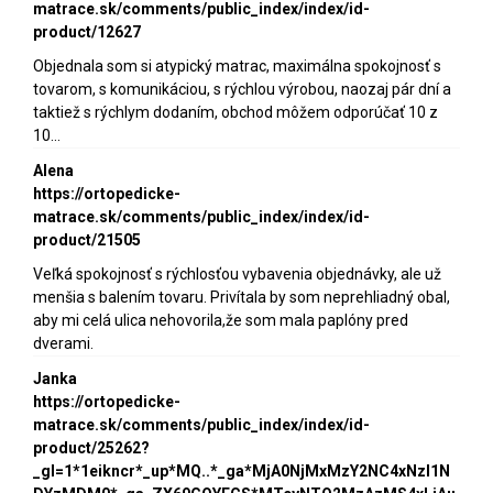
matrace.sk/comments/public_index/index/id-
product/12627
Objednala som si atypický matrac, maximálna spokojnosť s
tovarom, s komunikáciou, s rýchlou výrobou, naozaj pár dní a
taktiež s rýchlym dodaním, obchod môžem odporúčať 10 z
10...
Alena
https://ortopedicke-
matrace.sk/comments/public_index/index/id-
product/21505
Veľká spokojnosť s rýchlosťou vybavenia objednávky, ale už
menšia s balením tovaru. Privítala by som neprehliadný obal,
aby mi celá ulica nehovorila,že som mala paplóny pred
dverami.
Janka
https://ortopedicke-
matrace.sk/comments/public_index/index/id-
product/25262?
_gl=1*1eikncr*_up*MQ..*_ga*MjA0NjMxMzY2NC4xNzI1N