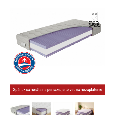
Spánok sa neráta na peniaze, je to vec na nezaplatenie