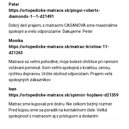
Peter
https://ortopedicke-matrace.sk/pingui-roberts-
diamonds-1--1-d21491
Dobrý deň prajem, s matracmi CASANOVA sme maximálme
spokojní a vrelo odporúčame. Ďakujeme. Peter
Monika
https://ortopedicke-matrace.sk/matrac-kristina-11-
d21263
Matrace sú veľmi pohodlné, moje bolesti chrbtice pri rannom
vstávaní pominuli. Som veľmi spokojná s kvalitou, cenou,
rýchlou dopravou. Určite obchod odporúčam. Prajem veľa
spokojných zákazníkov.
Ivan
https://ortopedicke-matrace.sk/spimsir-hojdavo-d21359
Matrac sme kupovali pre dcéru. Nie celkom bežný rozmer.
Pred kúpou sme sa poradili na kontaktnom čísle. Veľká
spokojnosť s matracom aj s prístupom a dodaním.