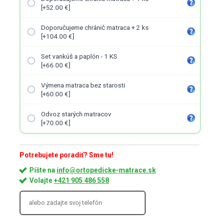
[+52.00 €]
Doporučujeme chránič matraca + 2 ks
[+104.00 €]
Set vankúš a paplón - 1 KS
[+66.00 €]
Výmena matraca bez starosti
[+60.00 €]
Odvoz starých matracov
[+70.00 €]
Potrebujete poradiť? Sme tu!
Píšte na
info@ortopedicke-matrace.sk
Volajte
+421 905 486 558