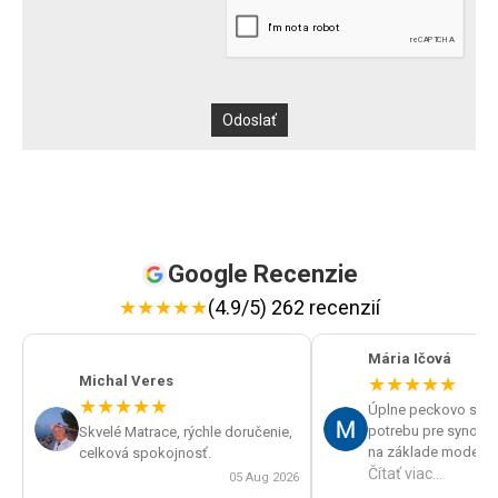
Google Recenzie
★
★
★
★
★
(4.9/5) 262 recenzií
Mária Ičová
Michal Veres
★
★
★
★
★
★
★
★
★
★
Úplne peckovo sme v
potrebu pre synov spán
Skvelé Matrace, rýchle doručenie,
na základe modelu p
celková spokojnosť.
roštu po telefóne od
Čítať viac...
05 Aug 2026
správne matrace a v