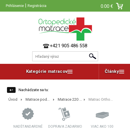
|
Prihlásenie
Registrácia
0.00 €
+421 905 486 558
Kategórie matracov
Články
Nachádzate sa tu:
Úvod
Matrace pod...
Matrace 220 ...
Matrac Ortho...
NADŠTANDARDNÉ
DOPRAVA ZADARMO
VIAC AKO 100