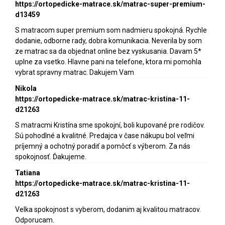
https://ortopedicke-matrace.sk/matrac-super-premium-
d13459
S matracom super premium som nadmieru spokojná. Rychle
dodanie, odborne rady, dobra komunikacia. Neverila by som
ze matrac sa da objednat online bez vyskusania. Davam 5*
uplne za vsetko. Hlavne pani na telefone, ktora mi pomohla
vybrat spravny matrac. Dakujem Vam
Nikola
https://ortopedicke-matrace.sk/matrac-kristina-11-
d21263
S matracmi Kristína sme spokojní, boli kupované pre rodičov.
Sú pohodlné a kvalitné. Predajca v čase nákupu bol veľmi
príjemný a ochotný poradiť a pomôcť s výberom. Za nás
spokojnosť. Ďakujeme.
Tatiana
https://ortopedicke-matrace.sk/matrac-kristina-11-
d21263
Velka spokojnost s vyberom, dodanim aj kvalitou matracov.
Odporucam.