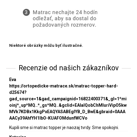
Niektoré obrázky môžu byť ilustračné.
Recenzie od našich zákazníkov
Eva
https://ortopedicke-matrace.sk/matrac-topper-hard-
d25674?
gad_source=1&gad_campaignid=16822400371&_gl=1*mi
oinj*_up*MQ..*_gs*MQ..&gclid=EAIaIQobChMIuriVipO5kw
MVk7KDBx1KkgPxEAQYASABEgIYB_D_BwE&gbraid=0AAA
AACy39AhfYH1lbO-KUAFOMdunfWCVo
Kupili sme si matrac topper je naozaj tvrdy. Sme spokojni.