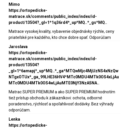
Mimo
https://ortopedicke-
matrace.sk/comments/public_index/index/id-
product/13504?_gl=1*1q36rd4*_up*MQ..*_gs*MQ..
Matrace vysokej kvality, vybavenie objednávky rýchle, ceny
priateľské pre každého, kto chce dobre spať. Odporúčam
Jaroslava
https://ortopedicke-
matrace.sk/comments/public_index/index/id-
product/13504?
_gl=1*6amapj*_up*MQ..*_ga*MTQwMjc4MjUzNS4xNzQw
NTgxOTUx*_ga_99LHE36HV4*MTc0MDU4MTk0OS4xLjAu
MTc0MDU4MTk0OS4wLjAuMTE0NjY3NzA5NA..
Matrac SUPER PREMIUM a ako SUPER PREMIUM hodnotím
tiež prístup obchodu k zákazníkovi: ochota, odborné
poradenstvo, rýchlosť a spoľahlivosť dodávky. Bez výhrady
odporúčam.
Lenka
https://ortopedicke-