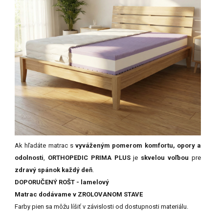
Ak hľadáte matrac s
vyváženým pomerom komfortu, opory a
odolnosti
,
ORTHOPEDIC PRIMA PLUS
je
skvelou voľbou
pre
zdravý spánok každý deň
.
DOPORUČENÝ ROŠT - lamelový
Matrac dodávame v ZROLOVANOM STAVE
Farby
pien
sa
môžu
líšiť
v
závislosti
od
dostupnosti
materiálu.