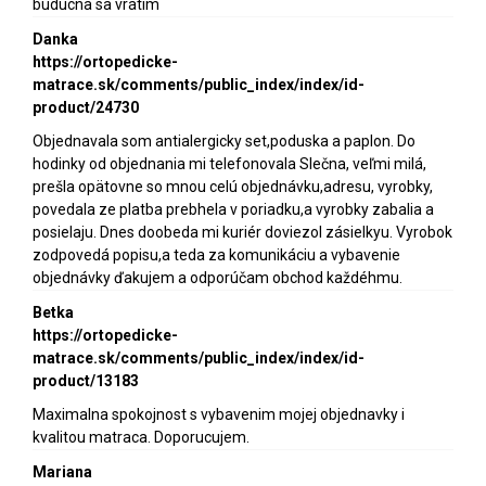
buducna sa vrátim
Danka
https://ortopedicke-
matrace.sk/comments/public_index/index/id-
product/24730
Objednavala som antialergicky set,poduska a paplon. Do
hodinky od objednania mi telefonovala Slečna, veľmi milá,
prešla opätovne so mnou celú objednávku,adresu, vyrobky,
povedala ze platba prebhela v poriadku,a vyrobky zabalia a
posielaju. Dnes doobeda mi kuriér doviezol zásielkyu. Vyrobok
zodpovedá popisu,a teda za komunikáciu a vybavenie
objednávky ďakujem a odporúčam obchod každéhmu.
Betka
https://ortopedicke-
matrace.sk/comments/public_index/index/id-
product/13183
Maximalna spokojnost s vybavenim mojej objednavky i
kvalitou matraca. Doporucujem.
Mariana