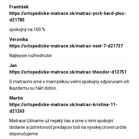
František
https://ortopedicke-matrace.sk/matrac-york-hard-plus-
d21783
spokojný na 100 %
Veronika
https://ortopedicke-matrace.sk/matrac-next-7-d21737
Najlepsie rozhodnutie
Jan
https://ortopedicke-matrace.sk/matrac-theodor-d13751
S matracmi sme s mamzelkou velmi spokojny odporucam ich
lkazdemu su fakt dobre…
Martin
https://ortopedicke-matrace.sk/matrac-kristina-11-
d21263
Matrace Užívame už nejaký čas a sme s nimi spokojní
dodanie a ústretovosť predajcov boli na vysokej úrovni určite
doporučujeme