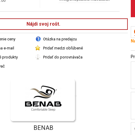
Nájdi svoj rošt.
enie ceny
Otázka na predajcu
Na
a e-mail
Pridať medzi obľúbené
Pr
é produkty
Pridať do porovnávača
vač
BENAB