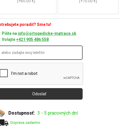
[+60.00 €]
[+70.00 €]
trebujete poradiť? Sme tu!
Píšte na
info@ortopedicke-matrace.sk
Volajte
+421 905 486 558
Dostupnosť:
3 - 5 pracovných dní
Doprava zadarmo