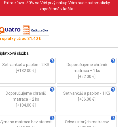
Extra zľava -30% na Váš prvý nákup Vám bude automaticky
započítaná v košíku
 splátky už od 31.40 €
íplatková služba
Set vankúš a paplón - 2 KS
Doporučujeme chránič
[+132.00 €]
matraca + 1 ks
[+52.00 €]
Doporučujeme chránič
Set vankúš a paplón - 1 KS
matraca + 2 ks
[+66.00 €]
[+104.00 €]
Výmena matraca bez starosti
Odvoz starých matracov