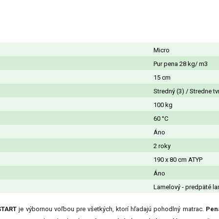
Micro
Pur pena 28 kg/ m3
15 cm
Stredný (3) / Stredne tv
100 kg
60 °C
Áno
2 roky
190 x 80 cm ATYP
Áno
Lamelový - predpäté la
START
je výbornou voľbou pre všetkých, ktorí hľadajú pohodlný matrac.
Pen