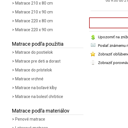
Matrace 210 x 80 cm
Matrace 210 x 90 cm
Matrace 220 x 80 cm
Matrace 220 x 90 cm
Upozorniť na zníž
Matrace podľa použitia
Poslať známemu n
Matrace do postielok
Zobraziť obľúben
Matrace pre deti a dorast
Zobraziť porovná
Matrace do prístelok
Matrace vrchné
Matrace na boľavé kĺby
Matrace na bolesť chrbtice
Matrace podľa materiálov
Penové matrace