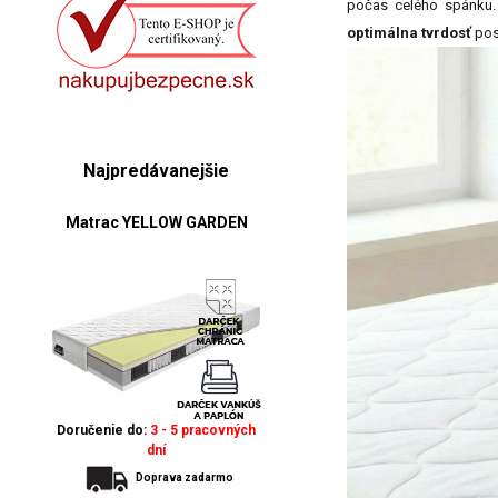
počas celého spánku. 
optimálna tvrdosť
pos
Najpredávanejšie
Matrac YELLOW GARDEN
Doručenie do:
3 - 5 pracovných
dní
Doprava zadarmo