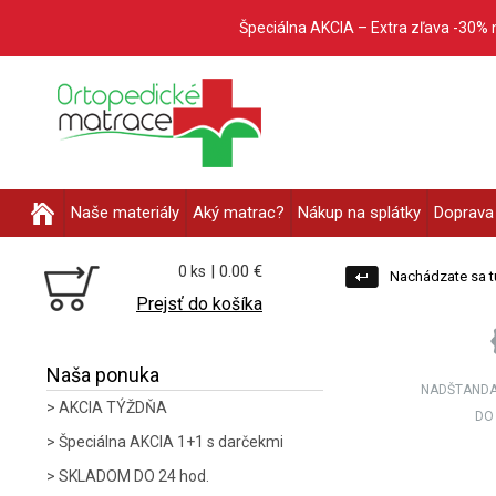
Špeciálna AKCIA – Extra zľava -30% 
Naše materiály
Aký matrac?
Nákup na splátky
Doprava 
| 0.00 €
0 ks
Nachádzate sa t
Prejsť do košíka
Naša ponuka
NADŠTANDA
AKCIA TÝŽDŇA
DO
Špeciálna AKCIA 1+1 s darčekmi
SKLADOM DO 24 hod.