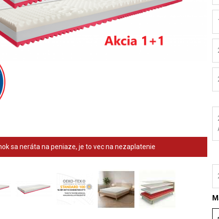
ok sa neráta na peniaze, je to vec na nezaplatenie
Ma