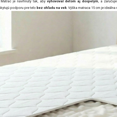
Matrac je navrhnutý tak, aby
vyhovoval deťom aj dospelým
, a zaručuj
kytujú podporu pre telo
bez ohľadu na vek
. Výška matraca 15 cm je ideálna