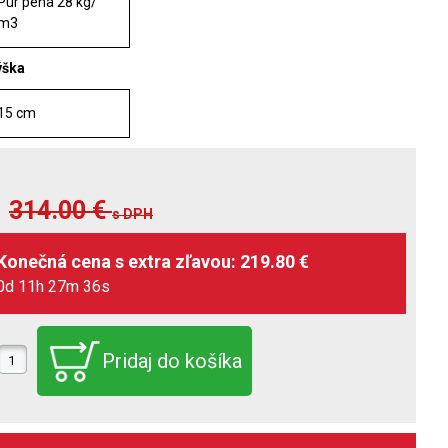
Pur pena 28 kg/
m3
ýška
15 cm
314.00
€
s DPH
0d 11h 27m 34s