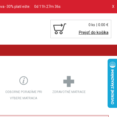
ava -30% platí ešte:
0d 11h 27m 34s
X
| 0.00 €
0 ks
Prejsť do košíka
ODBORNE PORADÍME PRI
ZDRAVOTNÉ MATRACE
VÝBERE MATRACA