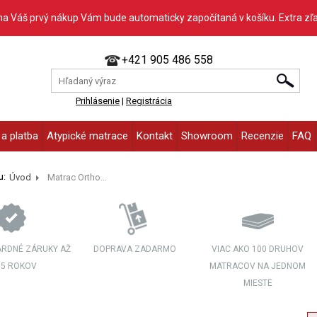
na Váš prvý nákup Vám bude automaticky započítaná v košíku. Extra zľ
+421 905 486 558
Prihlásenie
|
Registrácia
a platba
Atypické matrace
Kontakt
Showroom
Recenzie
FAQ
u:
Úvod
Matrac Ortho...
RDNÉ ZÁRUKY AŽ
DOPRAVA ZADARMO
VIAC AKO 100 DRUHOV
 5 ROKOV
MATRACOV NA JEDNOM
MIESTE