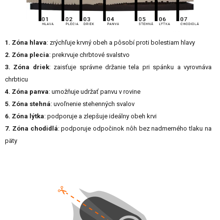
1. Zóna hlava
: zrýchľuje krvný obeh a pôsobí proti bolestiam hlavy
2. Zóna plecia
: prekrvuje chrbtové svalstvo
3. Zóna driek
: zaisťuje správne držanie tela pri spánku a vyrovnáva
chrbticu
4. Zóna panva
: umožňuje udržať panvu v rovine
5. Zóna stehná
: uvoľnenie stehenných svalov
6. Zóna lýtka
: podporuje a zlepšuje ideálny obeh krvi
7. Zóna chodidlá
: podporuje odpočinok nôh bez nadmerného tlaku na
päty