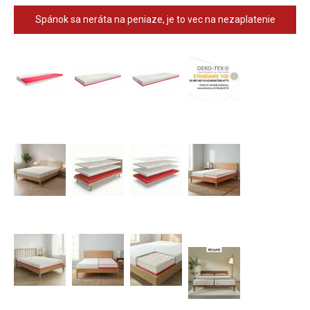
Spánok sa neráta na peniaze, je to vec na nezaplatenie