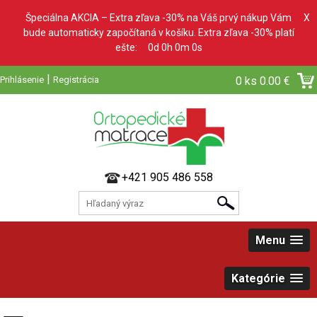
Špeciálna AKCIA – Extra zľava -30% na Váš prvý nákup Vám
X
bude automaticky započítaná v košíku. Extra zľava -30% platí
ešte:
0d 0h 0m 0s
|
Prihlásenie
Registrácia
0 ks
0.00 €
+421 905 486 558
Menu
Kategórie