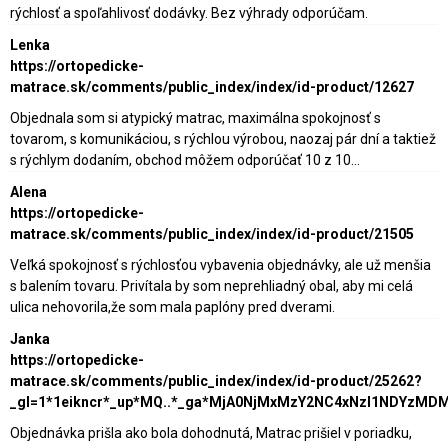
rýchlosť a spoľahlivosť dodávky. Bez výhrady odporúčam.
Lenka
https://ortopedicke-
matrace.sk/comments/public_index/index/id-product/12627
Objednala som si atypický matrac, maximálna spokojnosť s
tovarom, s komunikáciou, s rýchlou výrobou, naozaj pár dní a taktiež
s rýchlym dodaním, obchod môžem odporúčať 10 z 10...
Alena
https://ortopedicke-
matrace.sk/comments/public_index/index/id-product/21505
Veľká spokojnosť s rýchlosťou vybavenia objednávky, ale už menšia
s balením tovaru. Privítala by som neprehliadný obal, aby mi celá
ulica nehovorila,že som mala paplóny pred dverami.
Janka
https://ortopedicke-
matrace.sk/comments/public_index/index/id-product/25262?
_gl=1*1eikncr*_up*MQ..*_ga*MjA0NjMxMzY2NC4xNzI1NDY
Objednávka prišla ako bola dohodnutá, Matrac prišiel v poriadku,