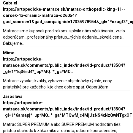
Gabriel
https://ortopedicke-matrace.sk/matrac-orthopedic-king-11--
darcek-1x-chranic-matraca-d26054?
gad_source=1&gad_campaignid=17325978954&_gl=1*nzagf2*_
Matrace sme kupovali pred rokom...splnilo nám očakávania...vrelo
odporúčam...profesionálny prístup...rýchle dodanie...skvelá cena...
Ďakujeme...
Mimo
https://ortopedicke-
matrace.sk/comments/public_index/index/id-product/13504?
_gl=1*1q36rd4*_up*MQ..*_gs*MQ..
Matrace vysokej kvality, vybavenie objednávky rýchle, ceny
priateľské pre každého, kto chce dobre spať. Odporúčam
Jaroslava
https://ortopedicke-
matrace.sk/comments/public_index/index/id-product/13504?
_gl=1*6amapj*_up*MQ..*_ga*MTQwMjc4MjUzNS4xNzQwNTgxO
Matrac SUPER PREMIUM a ako SUPER PREMIUM hodnotím tiež
prístup obchodu k zákazníkovi: ochota, odborné poradenstvo,