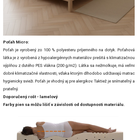
Poťah Micro:
Poťah je vyrobený zo 100 % polyesteru príjemného na dotyk. Poťahová
látka je z vyrobená z hypoalergénnych materiálov prešitá s klimatizačnou
výplňou z dutého PES vlákna (200 g/m2). Látka sa nežmolkuje, má veľmi
dobré klimatizačné vlastnosti, vďaka ktorým dlhodobo udržiavajú matrac
hygienicky svieži. Poťah je vhodný aj pre alergikov. Taktiež je snímateľný a
prateľný.
Doporučený rošt - lamelový
Farby pien sa môžu líšiť v závislosti od dostupnosti materiálu.