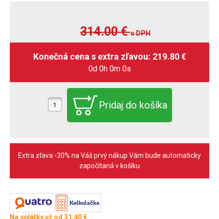
314.00
€
s DPH
0d 0h 0m 0s
Extra zľava -30% na Váš prvý nákup Vám bude automaticky
započítaná v košíku
Na splátky už od 31.40 €