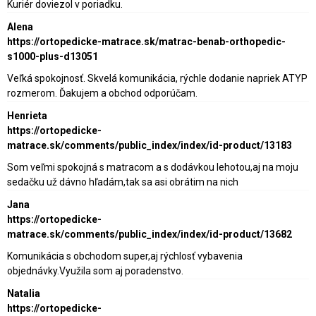
Kuriér doviezol v poriadku.
Alena
https://ortopedicke-matrace.sk/matrac-benab-orthopedic-
s1000-plus-d13051
Veľká spokojnosť. Skvelá komunikácia, rýchle dodanie napriek ATYP
rozmerom. Ďakujem a obchod odporúčam.
Henrieta
https://ortopedicke-
matrace.sk/comments/public_index/index/id-product/13183
Som veľmi spokojná s matracom a s dodávkou lehotou,aj na moju
sedačku už dávno hľadám,tak sa asi obrátim na nich
Jana
https://ortopedicke-
matrace.sk/comments/public_index/index/id-product/13682
Komunikácia s obchodom super,aj rýchlosť vybavenia
objednávky.Využila som aj poradenstvo.
Natalia
https://ortopedicke-