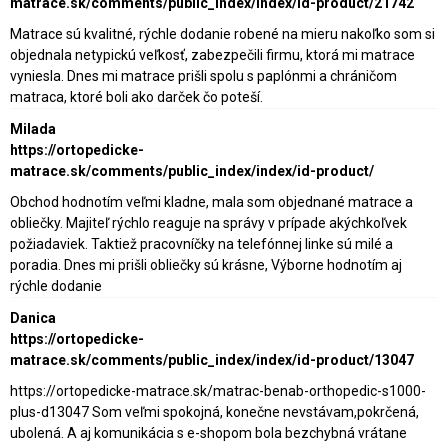
matrace.sk/comments/public_index/index/id-product/21742
Matrace sú kvalitné, rýchle dodanie robené na mieru nakoľko som si
objednala netypickú veľkosť, zabezpečili firmu, ktorá mi matrace
vyniesla. Dnes mi matrace prišli spolu s paplónmi a chráničom
matraca, ktoré boli ako darček čo poteší.
Milada
https://ortopedicke-
matrace.sk/comments/public_index/index/id-product/
Obchod hodnotím veľmi kladne, mala som objednané matrace a
obliečky. Majiteľ rýchlo reaguje na správy v prípade akýchkoľvek
požiadaviek. Taktiež pracovníčky na telefónnej linke sú milé a
poradia. Dnes mi prišli obliečky sú krásne, Výborne hodnotím aj
rýchle dodanie
Danica
https://ortopedicke-
matrace.sk/comments/public_index/index/id-product/13047
https://ortopedicke-matrace.sk/matrac-benab-orthopedic-s1000-
plus-d13047 Som veľmi spokojná, konečne nevstávam,pokrčená,
ubolená. A aj komunikácia s e-shopom bola bezchybná vrátane