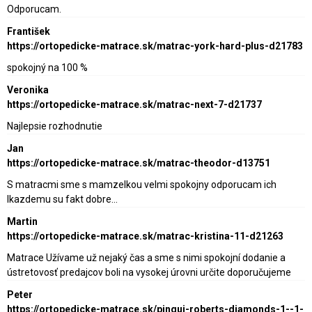
Odporucam.
František
https://ortopedicke-matrace.sk/matrac-york-hard-plus-d21783
spokojný na 100 %
Veronika
https://ortopedicke-matrace.sk/matrac-next-7-d21737
Najlepsie rozhodnutie
Jan
https://ortopedicke-matrace.sk/matrac-theodor-d13751
S matracmi sme s mamzelkou velmi spokojny odporucam ich
lkazdemu su fakt dobre…
Martin
https://ortopedicke-matrace.sk/matrac-kristina-11-d21263
Matrace Užívame už nejaký čas a sme s nimi spokojní dodanie a
ústretovosť predajcov boli na vysokej úrovni určite doporučujeme
Peter
https://ortopedicke-matrace.sk/pingui-roberts-diamonds-1--1-