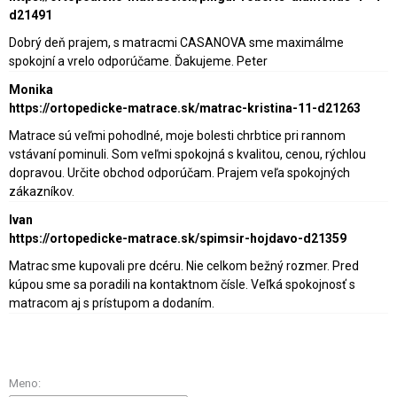
d21491
Dobrý deň prajem, s matracmi CASANOVA sme maximálme
spokojní a vrelo odporúčame. Ďakujeme. Peter
Monika
https://ortopedicke-matrace.sk/matrac-kristina-11-d21263
Matrace sú veľmi pohodlné, moje bolesti chrbtice pri rannom
vstávaní pominuli. Som veľmi spokojná s kvalitou, cenou, rýchlou
dopravou. Určite obchod odporúčam. Prajem veľa spokojných
zákazníkov.
Ivan
https://ortopedicke-matrace.sk/spimsir-hojdavo-d21359
Matrac sme kupovali pre dcéru. Nie celkom bežný rozmer. Pred
kúpou sme sa poradili na kontaktnom čísle. Veľká spokojnosť s
matracom aj s prístupom a dodaním.
Meno: