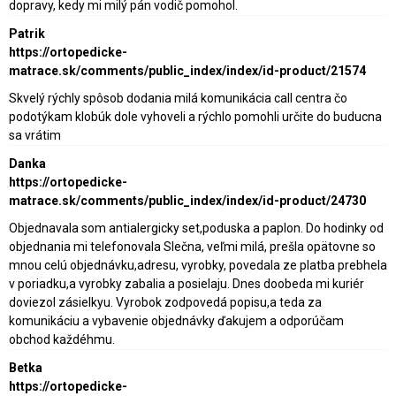
dopravy, kedy mi milý pán vodič pomohol.
Patrik
https://ortopedicke-
matrace.sk/comments/public_index/index/id-product/21574
Skvelý rýchly spôsob dodania milá komunikácia call centra čo
podotýkam klobúk dole vyhoveli a rýchlo pomohli určite do buducna
sa vrátim
Danka
https://ortopedicke-
matrace.sk/comments/public_index/index/id-product/24730
Objednavala som antialergicky set,poduska a paplon. Do hodinky od
objednania mi telefonovala Slečna, veľmi milá, prešla opätovne so
mnou celú objednávku,adresu, vyrobky, povedala ze platba prebhela
v poriadku,a vyrobky zabalia a posielaju. Dnes doobeda mi kuriér
doviezol zásielkyu. Vyrobok zodpovedá popisu,a teda za
komunikáciu a vybavenie objednávky ďakujem a odporúčam
obchod každéhmu.
Betka
https://ortopedicke-