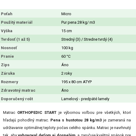
Poťah
Micro
Použitý materiál
Pur pena 28 kg/ m3
Výška
15 cm
Tvrdosť (1 až 5)
Stredný (3) / Stredne tvrdý (4)
Nosnosť
100 kg
Pranie
60 °C
Zips
Áno
Záruka
2 roky
Rozmery
195 x 80 cm ATYP
Zdravotný matrac
Áno
Doporučený rošt
Lamelový - predpäté lamely
Matrac
ORTHOPEDIC START
je výbornou voľbou pre všetkých, ktorí
hľadajú pohodlný matrac.
Pena s hustotou 28 kg/m3
je zameraná na
udržiavanie optimálnej teploty počas celého spánku. Matrac je navrhnutý
tak, aby
vyhovoval deťom aj dospelým
, a zaručuje kvalitný spánok pre