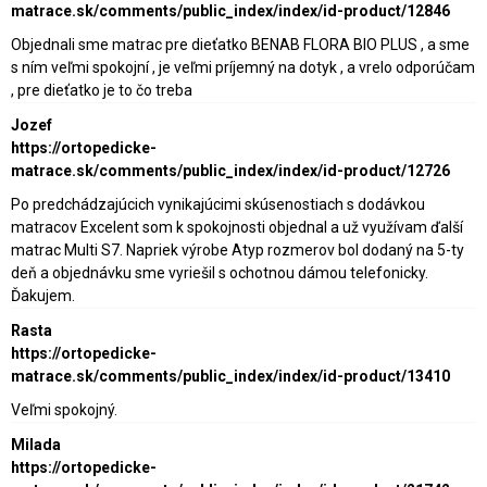
matrace.sk/comments/public_index/index/id-product/12846
Objednali sme matrac pre dieťatko BENAB FLORA BIO PLUS , a sme
s ním veľmi spokojní , je veľmi príjemný na dotyk , a vrelo odporúčam
, pre dieťatko je to čo treba
Jozef
https://ortopedicke-
matrace.sk/comments/public_index/index/id-product/12726
Po predchádzajúcich vynikajúcimi skúsenostiach s dodávkou
matracov Excelent som k spokojnosti objednal a už využívam ďalší
matrac Multi S7. Napriek výrobe Atyp rozmerov bol dodaný na 5-ty
deň a objednávku sme vyriešil s ochotnou dámou telefonicky.
Ďakujem.
Rasta
https://ortopedicke-
matrace.sk/comments/public_index/index/id-product/13410
Veľmi spokojný.
Milada
https://ortopedicke-