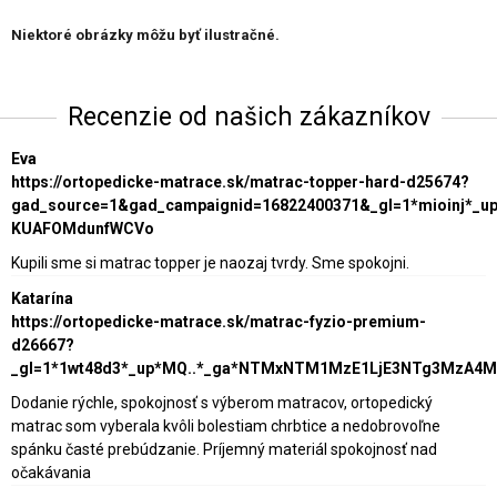
Niektoré obrázky môžu byť ilustračné.
Recenzie od našich zákazníkov
Eva
https://ortopedicke-matrace.sk/matrac-topper-hard-d25674?
gad_source=1&gad_campaignid=16822400371&_gl=1*mioinj*_
KUAFOMdunfWCVo
Kupili sme si matrac topper je naozaj tvrdy. Sme spokojni.
Katarína
https://ortopedicke-matrace.sk/matrac-fyzio-premium-
d26667?
_gl=1*1wt48d3*_up*MQ..*_ga*NTMxNTM1MzE1LjE3NTg3MzA4
Dodanie rýchle, spokojnosť s výberom matracov, ortopedický
matrac som vyberala kvôli bolestiam chrbtice a nedobrovoľne
spánku časté prebúdzanie. Príjemný materiál spokojnosť nad
očakávania