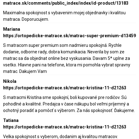
matrace.sk/comments/public_index/index/id-product/13183
Maximalna spokojnost s vybavenim mojej objednavky i kvalitou
matraca. Doporucujem.
Mariana
https://ortopedicke-matrace.sk/matrac-super-premium-d13459
S matracom super premium som nadmieru spokojná. Rychle
dodanie, odborne rady, dobra komunikacia. Neverila by som ze
matrac sa da objednat online bez vyskusania. Davam 5* uplne za
vsetko. Hlavne pani na telefone, ktora mi pomohla vybrat spravny
matrac. Dakujem Vam
Nikola
https://ortopedicke-matrace.sk/matrac-kristina-11-d21263
S matracmi Kristína sme spokojní, boli kupované pre rodičov. Sú
pohodlné a kvalitné. Predajca v čase nákupu bol veľmi príjemný a
ochotný poradiť a pomôcť s výberom. Za nás spokojnosť. Ďakujeme.
Tatiana
https://ortopedicke-matrace.sk/matrac-kristina-11-d21263
Velka spokojnost s vyberom, dodanim aj kvalitou matracov.