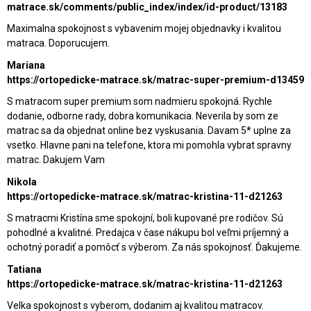
matrace.sk/comments/public_index/index/id-product/13183
Maximalna spokojnost s vybavenim mojej objednavky i kvalitou
matraca. Doporucujem.
Mariana
https://ortopedicke-matrace.sk/matrac-super-premium-d13459
S matracom super premium som nadmieru spokojná. Rychle
dodanie, odborne rady, dobra komunikacia. Neverila by som ze
matrac sa da objednat online bez vyskusania. Davam 5* uplne za
vsetko. Hlavne pani na telefone, ktora mi pomohla vybrat spravny
matrac. Dakujem Vam
Nikola
https://ortopedicke-matrace.sk/matrac-kristina-11-d21263
S matracmi Kristína sme spokojní, boli kupované pre rodičov. Sú
pohodlné a kvalitné. Predajca v čase nákupu bol veľmi príjemný a
ochotný poradiť a pomôcť s výberom. Za nás spokojnosť. Ďakujeme.
Tatiana
https://ortopedicke-matrace.sk/matrac-kristina-11-d21263
Velka spokojnost s vyberom, dodanim aj kvalitou matracov.