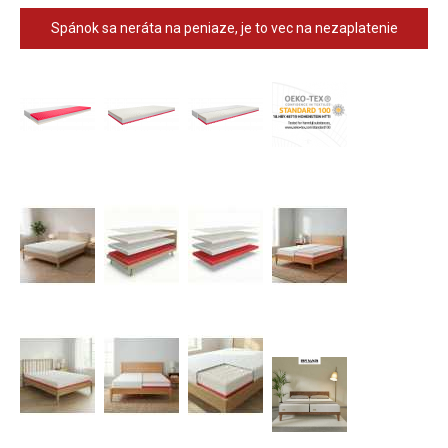
Spánok sa neráta na peniaze, je to vec na nezaplatenie