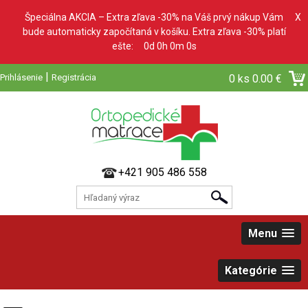
Špeciálna AKCIA – Extra zľava -30% na Váš prvý nákup Vám
X
bude automaticky započítaná v košíku. Extra zľava -30% platí
ešte:
0d 0h 0m 0s
|
Prihlásenie
Registrácia
0 ks
0.00 €
+421 905 486 558
Menu
Kategórie