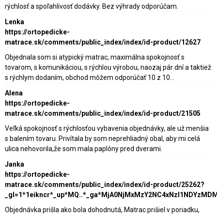
rýchlosť a spoľahlivosť dodávky. Bez výhrady odporúčam.
Lenka
https://ortopedicke-
matrace.sk/comments/public_index/index/id-product/12627
Objednala som si atypický matrac, maximálna spokojnosť s
tovarom, s komunikáciou, s rýchlou výrobou, naozaj pár dní a taktiež
s rýchlym dodaním, obchod môžem odporúčať 10 z 10...
Alena
https://ortopedicke-
matrace.sk/comments/public_index/index/id-product/21505
Veľká spokojnosť s rýchlosťou vybavenia objednávky, ale už menšia
s balením tovaru. Privítala by som neprehliadný obal, aby mi celá
ulica nehovorila,že som mala paplóny pred dverami.
Janka
https://ortopedicke-
matrace.sk/comments/public_index/index/id-product/25262?
_gl=1*1eikncr*_up*MQ..*_ga*MjA0NjMxMzY2NC4xNzI1NDY
Objednávka prišla ako bola dohodnutá, Matrac prišiel v poriadku,