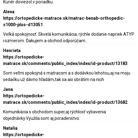
Kuriér doviezol v poriadku.
Alena
https://ortopedicke-matrace.sk/matrac-benab-orthopedic-
s1000-plus-d13051
Veľká spokojnosť. Skvelá komunikácia, rýchle dodanie napriek ATYP
rozmerom. Ďakujem a obchod odporúčam.
Henrieta
https://ortopedicke-
matrace.sk/comments/public_index/index/id-product/13183
Som veľmi spokojná s matracom a s dodávkou lehotou,aj na moju
sedačku už dávno hľadám,tak sa asi obrátim na nich
Jana
https://ortopedicke-
matrace.sk/comments/public_index/index/id-product/13682
Komunikácia s obchodom super,aj rýchlosť vybavenia
objednávky.Využila som aj poradenstvo.
Natalia
https://ortopedicke-