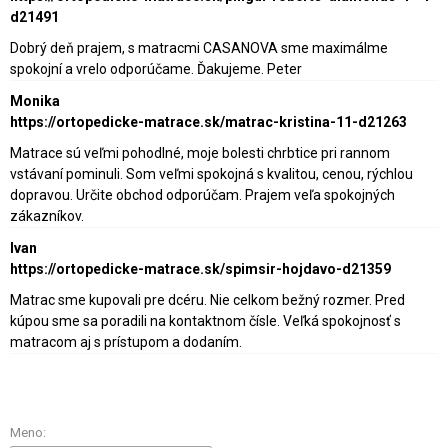
d21491
Dobrý deň prajem, s matracmi CASANOVA sme maximálme
spokojní a vrelo odporúčame. Ďakujeme. Peter
Monika
https://ortopedicke-matrace.sk/matrac-kristina-11-d21263
Matrace sú veľmi pohodlné, moje bolesti chrbtice pri rannom
vstávaní pominuli. Som veľmi spokojná s kvalitou, cenou, rýchlou
dopravou. Určite obchod odporúčam. Prajem veľa spokojných
zákazníkov.
Ivan
https://ortopedicke-matrace.sk/spimsir-hojdavo-d21359
Matrac sme kupovali pre dcéru. Nie celkom bežný rozmer. Pred
kúpou sme sa poradili na kontaktnom čísle. Veľká spokojnosť s
matracom aj s prístupom a dodaním.
Meno: