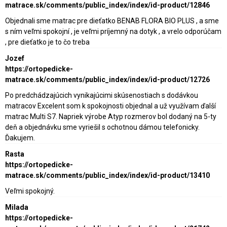
matrace.sk/comments/public_index/index/id-product/12846
Objednali sme matrac pre dieťatko BENAB FLORA BIO PLUS , a sme
s ním veľmi spokojní , je veľmi príjemný na dotyk , a vrelo odporúčam
, pre dieťatko je to čo treba
Jozef
https://ortopedicke-
matrace.sk/comments/public_index/index/id-product/12726
Po predchádzajúcich vynikajúcimi skúsenostiach s dodávkou
matracov Excelent som k spokojnosti objednal a už využívam ďalší
matrac Multi S7. Napriek výrobe Atyp rozmerov bol dodaný na 5-ty
deň a objednávku sme vyriešil s ochotnou dámou telefonicky.
Ďakujem.
Rasta
https://ortopedicke-
matrace.sk/comments/public_index/index/id-product/13410
Veľmi spokojný.
Milada
https://ortopedicke-