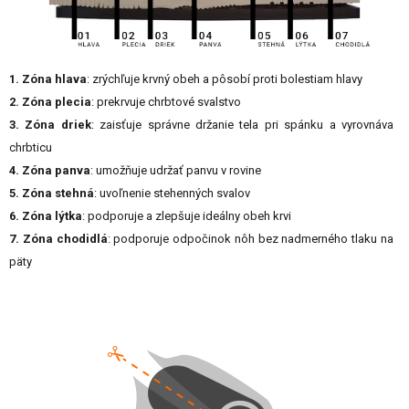
1. Zóna hlava
: zrýchľuje krvný obeh a pôsobí proti bolestiam hlavy
2. Zóna plecia
: prekrvuje chrbtové svalstvo
3. Zóna driek
: zaisťuje správne držanie tela pri spánku a vyrovnáva
chrbticu
4. Zóna panva
: umožňuje udržať panvu v rovine
5. Zóna stehná
: uvoľnenie stehenných svalov
6. Zóna lýtka
: podporuje a zlepšuje ideálny obeh krvi
7. Zóna chodidlá
: podporuje odpočinok nôh bez nadmerného tlaku na
päty