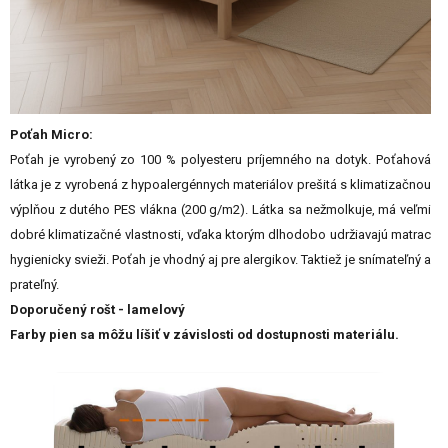
Poťah Micro:
Poťah je vyrobený zo 100 % polyesteru príjemného na dotyk. Poťahová
látka je z vyrobená z hypoalergénnych materiálov prešitá s klimatizačnou
výplňou z dutého PES vlákna (200 g/m2). Látka sa nežmolkuje, má veľmi
dobré klimatizačné vlastnosti, vďaka ktorým dlhodobo udržiavajú matrac
hygienicky svieži. Poťah je vhodný aj pre alergikov. Taktiež je snímateľný a
prateľný.
Doporučený rošt - lamelový
Farby pien sa môžu líšiť v závislosti od dostupnosti materiálu.