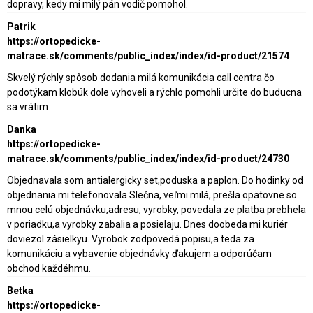
dopravy, kedy mi milý pán vodič pomohol.
Patrik
https://ortopedicke-
matrace.sk/comments/public_index/index/id-product/21574
Skvelý rýchly spôsob dodania milá komunikácia call centra čo
podotýkam klobúk dole vyhoveli a rýchlo pomohli určite do buducna
sa vrátim
Danka
https://ortopedicke-
matrace.sk/comments/public_index/index/id-product/24730
Objednavala som antialergicky set,poduska a paplon. Do hodinky od
objednania mi telefonovala Slečna, veľmi milá, prešla opätovne so
mnou celú objednávku,adresu, vyrobky, povedala ze platba prebhela
v poriadku,a vyrobky zabalia a posielaju. Dnes doobeda mi kuriér
doviezol zásielkyu. Vyrobok zodpovedá popisu,a teda za
komunikáciu a vybavenie objednávky ďakujem a odporúčam
obchod každéhmu.
Betka
https://ortopedicke-