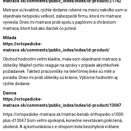
matrace.sk/comments/public_index/index/id-product/21742
Matrace sú kvalitné, rýchle dodanie robené na mieru nakoľko som si
objednala netypickú veľkosť, zabezpečili firmu, ktorá mi matrace
vyniesla. Dnes mi matrace prišli spolu s paplónmi a chráničom
matraca, ktoré boli ako darček čo poteší.
Milada
https://ortopedicke-
matrace.sk/comments/public_index/index/id-product/
Obchod hodnotím veľmi kladne, mala som objednané matrace a
obliečky. Majiteľ rýchlo reaguje na správy v prípade akýchkoľvek
požiadaviek. Taktiež pracovníčky na telefónnej linke sú milé a
poradia. Dnes mi prišli obliečky sú krásne, Výborne hodnotím aj
rýchle dodanie
Danica
https://ortopedicke-
matrace.sk/comments/public_index/index/id-product/13047
https://ortopedicke-matrace.sk/matrac-benab-orthopedic-s1000-
plus-d13047 Som veľmi spokojná, konečne nevstávam,pokrčená,
ubolená. A aj komunikácia s e-shopom bola bezchybná vrátane