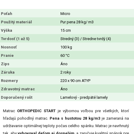
Poťah
Micro
Použitý materiál
Pur pena 28 kg/ m3
Výška
15 cm
Tvrdosť (1 až 5)
Stredný (3) / Stredne tvrdý (4)
Nosnosť
100 kg
Pranie
60 °C
Zips
Áno
Záruka
2 roky
Rozmery
220 x 90 cm ATYP
Zdravotný matrac
Áno
Doporučený rošt
Lamelový - predpäté lamely
Matrac
ORTHOPEDIC START
je výbornou voľbou pre všetkých, ktorí
hľadajú pohodlný matrac.
Pena s hustotou 28 kg/m3
je zameraná na
udržiavanie optimálnej teploty počas celého spánku. Matrac je navrhnutý
tak, aby
vyhovoval deťom aj dospelým
, a zaručuje kvalitný spánok pre