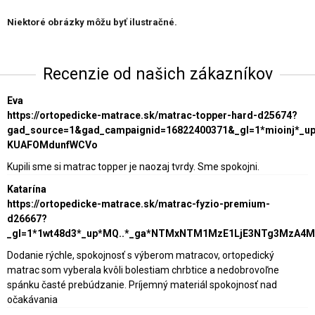
Niektoré obrázky môžu byť ilustračné.
Recenzie od našich zákazníkov
Eva
https://ortopedicke-matrace.sk/matrac-topper-hard-d25674?
gad_source=1&gad_campaignid=16822400371&_gl=1*mioinj*_
KUAFOMdunfWCVo
Kupili sme si matrac topper je naozaj tvrdy. Sme spokojni.
Katarína
https://ortopedicke-matrace.sk/matrac-fyzio-premium-
d26667?
_gl=1*1wt48d3*_up*MQ..*_ga*NTMxNTM1MzE1LjE3NTg3MzA4
Dodanie rýchle, spokojnosť s výberom matracov, ortopedický
matrac som vyberala kvôli bolestiam chrbtice a nedobrovoľne
spánku časté prebúdzanie. Príjemný materiál spokojnosť nad
očakávania