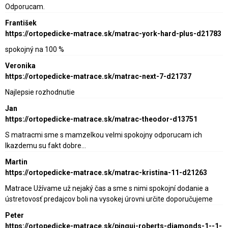
Odporucam.
František
https://ortopedicke-matrace.sk/matrac-york-hard-plus-d21783
spokojný na 100 %
Veronika
https://ortopedicke-matrace.sk/matrac-next-7-d21737
Najlepsie rozhodnutie
Jan
https://ortopedicke-matrace.sk/matrac-theodor-d13751
S matracmi sme s mamzelkou velmi spokojny odporucam ich
lkazdemu su fakt dobre…
Martin
https://ortopedicke-matrace.sk/matrac-kristina-11-d21263
Matrace Užívame už nejaký čas a sme s nimi spokojní dodanie a
ústretovosť predajcov boli na vysokej úrovni určite doporučujeme
Peter
https://ortopedicke-matrace.sk/pingui-roberts-diamonds-1--1-