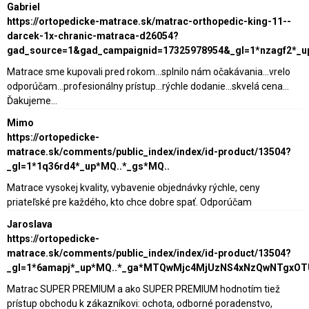
Gabriel
https://ortopedicke-matrace.sk/matrac-orthopedic-king-11--
darcek-1x-chranic-matraca-d26054?
gad_source=1&gad_campaignid=17325978954&_gl=1*nzagf2*_
Matrace sme kupovali pred rokom...splnilo nám očakávania...vrelo
odporúčam...profesionálny prístup...rýchle dodanie...skvelá cena...
Ďakujeme...
Mimo
https://ortopedicke-
matrace.sk/comments/public_index/index/id-product/13504?
_gl=1*1q36rd4*_up*MQ..*_gs*MQ..
Matrace vysokej kvality, vybavenie objednávky rýchle, ceny
priateľské pre každého, kto chce dobre spať. Odporúčam
Jaroslava
https://ortopedicke-
matrace.sk/comments/public_index/index/id-product/13504?
_gl=1*6amapj*_up*MQ..*_ga*MTQwMjc4MjUzNS4xNzQwNTgxO
Matrac SUPER PREMIUM a ako SUPER PREMIUM hodnotím tiež
prístup obchodu k zákazníkovi: ochota, odborné poradenstvo,