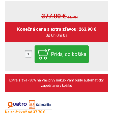
377.00
€
s DPH
0d 0h 0m 0s
Extra zľava -30% na Váš prvý nákup Vám bude automaticky
započítaná v košíku
Na splátky už od 37.70 €